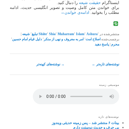
اینستاگرام
حقیقت شیعه
را دنبال کنید.
برای خواندن متن کامل وصیت و تصویر انگلیسی حدیث، ادامه
مطلب را بخوانید.
ادامه‌ی خواندن
→
منتشرشده در
٬
Ashura
٬
Islam
٬
Muharram
٬
Shia
٬
Shiite
تبلیغ
٬
شیعه
|
برچسب‌شده
اصلاح امت
٬
امر به معروف و نهی از منکر
٬
دلیل قیام امام حسین
٬
محرم
|
پاسخ دهید
ناوبری
نوشته‌های تازه‌تر
←
→
نوشته‌های کهنه‌تر
نوشته
موسیقی زمینه
نوشته‌های تازه
بینات ۶ منتشر شد – پس زمینه حدیثی ویندوز
بی حرف و حدیث دوستت دارم