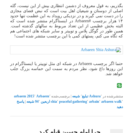
بگذریم، به قول معروف از دشمن انتظاری بیش از این نیست، گله
اصلی از دوستان و شیعیان اهل بیت است که نبض فضای مجازی
را در دست نمی گیرند و در نزدیکی رویداد به این عظمت تنها حدود
۱۴ هزار برچسب #Arbaeen در اینستاگرام منتشر شده است که
البته بخش عظیمی از این تعداد مربوط به سالهای گذشته است.
همین طور در گوگل پلاس و توییتر و سایر شبکه های اجتماعی هم
که نگاه می کنم، پستهای کمی با این برچسب منتشر شده است!
حتما اگر برچسب Arbaeen در شبکه ای مثل توییتر یا اینستاگرام در
این روزها داغ شود، نظر مردم به سمت این حماسه بزرگ جلب
خواهد شد.
منتشرشده در
٬
Ashura
تبلیغ
٬
شیعه
|
برچسب‌شده
٬
Arbaeen
٬
arbaeen 2015
٬
arbaeen walk
٬
arbain
٬
peaceful gathering
٬
shia
اربعین 94
٬
شیعه
|
پاسخ
دهید
چرا امام حسین قیام کرد