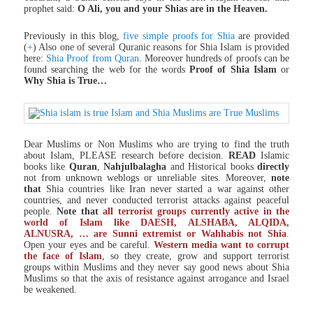
prophet said:
O Ali, you and your Shias are in the Heaven.
Previously in this blog,
five simple proofs for Shia
are provided
(
+
) Also one of several Quranic reasons for Shia Islam is provided
here:
Shia Proof from Quran
. Moreover hundreds of proofs can be
found searching the web for the words
Proof of Shia Islam
or
Why Shia is True…
Dear Muslims or Non Muslims who are trying to find the truth
about Islam, PLEASE research before decision.
READ
Islamic
books like
Quran
,
Nahjulbalagha
and Historical books
directly
not from unknown weblogs or unreliable sites. Moreover,
note
that
Shia countries like Iran never started a war against other
countries, and never conducted terrorist attacks against peaceful
people.
Note that
all terrorist groups currently active in the
world of Islam like DAESH, ALSHABA, ALQIDA,
ALNUSRA, … are Sunni extremist or Wahhabis not Shia
.
Open your eyes and be careful.
Western media want to corrupt
the face of Islam
, so they create, grow and support terrorist
groups within Muslims and they never say good news about Shia
Muslims so that the axis of resistance against arrogance and Israel
be weakened.