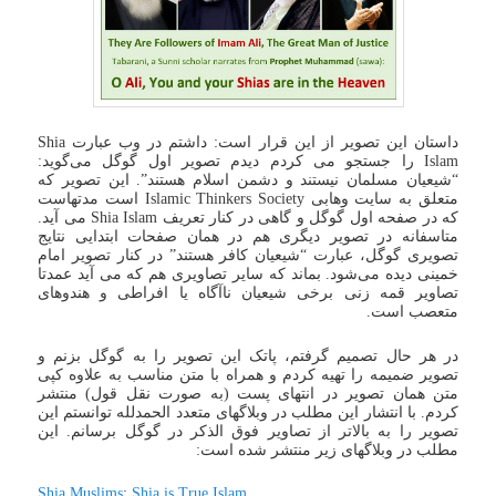
داستان این تصویر از این قرار است: داشتم در وب عبارت Shia
Islam را جستجو می کردم دیدم تصویر اول گوگل می‌گوید:
“شیعیان مسلمان نیستند و دشمن اسلام هستند”. این تصویر که
متعلق به سایت وهابی Islamic Thinkers Society است مدتهاست
که در صفحه اول گوگل و گاهی در کنار تعریف Shia Islam می آید.
متاسفانه در تصویر دیگری هم در همان صفحات ابتدایی نتایج
تصویری گوگل، عبارت “شیعیان کافر هستند” در کنار تصویر امام
خمینی دیده می‌شود. بماند که سایر تصاویری هم که می آید عمدتا
تصاویر قمه زنی برخی شیعیان ناآگاه یا افراطی و هندوهای
متعصب است.
در هر حال تصمیم گرفتم، پاتک این تصویر را به گوگل بزنم و
تصویر ضمیمه را تهیه کردم و همراه با متن مناسب به علاوه کپی
متن همان تصویر در انتهای پست (به صورت نقل قول) منتشر
کردم. با انتشار این مطلب در وبلاگهای متعدد الحمدلله توانستم این
تصویر را به بالاتر از تصاویر فوق الذکر در گوگل برسانم. این
مطلب در وبلاگهای زیر منتشر شده است:
Shia Muslims
:
Shia is True Islam