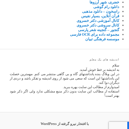
خضری، شهر آرزوها
دانلود رام گوشی
راسخون – دانلود مذهبی
قرآن آنلاین، بسیار نفیس
کانال آموزشی دکتر خسروی
کانال سروشی دکتر خسروی
گنجور – گنجینه شعر پارسی
مجموعه داده برای OCR فارسی
موسسه فرهنگی تبیان
اندیشه های یک معلم
سلام
به اندیشه بر خط خوش آمدید.
در این وبلاگ بنده یادداشتهای گاه و بی گاهی منتشر می کنم. مهمترین خصلت
این یادداشتها این است که سعی می شود از روی اندیشه و تفکر باشد و دردی از
دیگران دوا کند.
امیدوارم از مطالب این سایت بهره ببرید.
استفاده از مطالب این سایت بدون ذکر منبع مشکلی ندارد ولی اگر ذکر شود
بهتر است!
با افتخار نیرو گرفته از WordPress