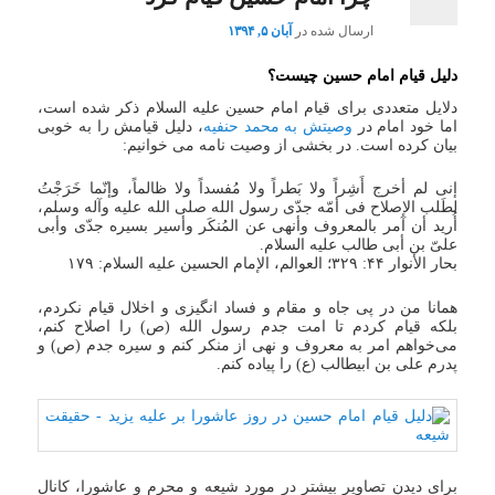
ارسال شده در
آبان ۵, ۱۳۹۴
دلیل قیام امام حسین چیست؟
دلایل متعددی برای قیام امام حسین علیه السلام ذکر شده است،
اما خود امام در
وصیتش به محمد حنفیه
، دلیل قیامش را به خوبی
بیان کرده است. در بخشی از وصیت نامه می خوانیم:
إنی لم أخرج أَشِراً ولا بَطراً ولا مُفسداً ولا ظالماً، وإنّما خَرَجْتُ
لطَلب الإصلاح فی أمّه جدّی رسول الله صلى الله علیه وآله وسلم،
أُرید أن آمر بالمعروف وأنهى عن المُنکَر وأسیر بسیره جدّی وأبی
علیّ بن أبی طالب علیه السلام.
بحار الأنوار ۴۴: ۳۲۹؛ العوالم، الإمام الحسین علیه السلام: ۱۷۹
همانا من در پی جاه و مقام و فساد انگیزی و اخلال قیام نکردم،
بلکه قیام کردم تا امت جدم رسول الله (ص) را اصلاح کنم،
می‌خواهم امر به معروف و نهی از منکر کنم و سیره جدم (ص) و
پدرم علی بن ابیطالب (ع) را پیاده کنم.
برای دیدن تصاویر بیشتر در مورد شیعه و محرم و عاشورا، کانال