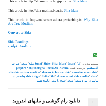
This article in http://shia-muslim.blogspot.com:
Shia Islam
This article in http://shia-muslim.blog.ir:
Shia Islam
This article in http://muharram-ashura.persianblog.ir:
Why Shia
Are True Muslims
Convert to Shia
Shia Readings
→
ادامه‌ی خواندن
منتشرشده در
٬
Ali
٬
Imam
٬
Islam
٬
Shia
٬
Shiite
٬
Sunni
تبلیغ
٬
شیعه
٬
صراط
المستقیم
|
برچسب‌شده
٬
Ashura
٬
Imam Ali
٬
Nahjulbalagha
prophet
shia
shia are true muslims
٬
shia are in heaven
٬
shia
٬
narration about shia
٬
٬
islam
٬
shia muslim
٬
shia or sunni
٬
Shii
٬
Shiite
٬
why shia is right
حدیث
پیامبر در مورد شیعه
٬
شیعه
٬
شیعه یا سنی
|
پاسخ دهید
دانلود رام گوشی و تبلتهای اندروید
۱