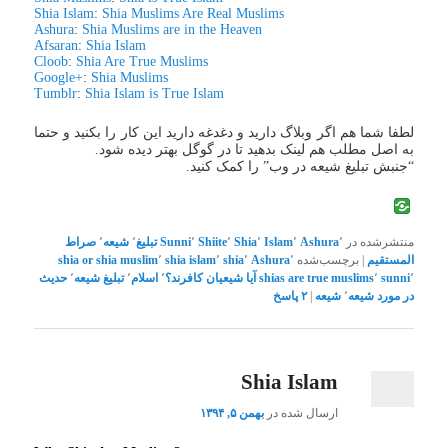
Shia Islam
:
Shia Muslims Are Real Muslims
Ashura
:
Shia Muslims are in the Heaven
Afsaran
:
Shia Islam
Cloob
:
Shia Are True Muslims
Google+
:
Shia Muslims
Tumblr
:
Shia Islam is True Islam
لطفا شما هم اگر وبلاگ دارید و دغدغه دارید این کار را بکنید و حتما
به اصل مطلب هم لینک بدهید تا در گوگل بهتر دیده شود.
“جنبش تبلیغ شیعه در وب” را کمک کنید.
منتشرشده در
٬
Ashura
٬
Islam
٬
Shia
٬
Shiite
٬
Sunni
تبلیغ
٬
شیعه
٬
صراط
المستقیم
|
برچسب‌شده
٬
Ashura
٬
shia
٬
shia islam
٬
shia muslim
shia or
٬
sunni
٬
shias are true muslims
آیا شیعیان کافرند؟
٬
اسلام
٬
تبلیغ شیعه
٬
حدیث
در مورد شیعه
٬
شیعه
|
۲
پاسخ
Shia Islam
ارسال شده در
بهمن ۵, ۱۳۹۴