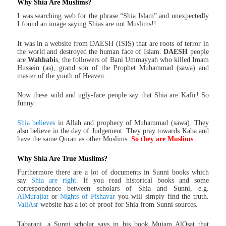
Why Shia Are Muslims?
I was searching web for the phrase “Shia Islam” and unexpectedly
I found an image saying Shias are not Muslims!!
It was in a website from DAESH (ISIS) that are roots of terror in
the world and destroyed the human face of Islam.
DAESH
people
are
Wahhabi
s, the followers of Bani Ummayyah who killed Imam
Hussein (as), grand son of the Prophet Muhammad (sawa) and
master of the youth of Heaven.
Now these wild and ugly-face people say that Shia are Kafir! So
funny.
Shia believes
in Allah and prophecy of Muhammad (sawa). They
also believe in the day of Judgement. They pray towards Kaba and
have the same Quran as other Muslims.
So they are Muslims
.
Why Shia Are True Muslims?
Furthermore there are a lot of documents in Sunni books which
say
Shia are right
. If you read historical books and some
correspondence between scholars of Shia and Sunni, e.g.
AlMurajiat
or
Nights of Pishavar
you will simply find the truth.
ValiAsr
website has a lot of proof for Shia from Sunni sources.
Tabarani, a Sunni scholar says in his book Mujam AlOsat that