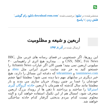
منتشرشده در
تبلیغ
|
برچسب‌شده
٬
download-rom.com
دانلود رام گوشی
٬
فلش زدن
|
۱
پاسخ
اربعین و شیعه و مظلومیت
ارسال شده در
آذر ۸, ۱۳۹۴
این روزها، اگر جستجویی در فضای رسانه های غربی مثل BBC,
CNN, NBC, Fox News و … بیندازید هیچ اثری از راهپیمایی ۲۰
میلیونی اربعین نمی بینید! همین الان اگر عبارات Arbaeen News را
جستجو کنید به جز چند سایت خبری ایرانی مثل
abna
و
tasnimnews.com
و
tehrantimes
که دغدغه این مسائل را دارند، هیچ
خبر دیگری در سایتهای مهم دنیا دیده نمی شود! مطمئنا اینها چشم
خودشان را عمدا بر چنین رویداد جریان سازی می بندند و باز
مطمئنا مانند سال گذشته که همزمان با اربعین
حادثه گروگان گیری
استرالیا
را ساختند و پرداختند تا ذهن ها از رویداد بزرگ اربعین
منحرف شود، امسال هم از این تکنیک استفاده خواهند کرد و البته
معلوم نیست کدام مردم بدبختی گرفتار کدام حادثه ساختگی
خواهند شد.