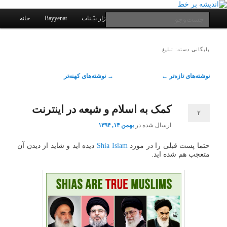
یادداشتهای یک معلم در باب زندگی، اخلاق، اخبار، علم و سیاست
پرش
پرش
به
به
فهرست
جست‌وجو
کانال ارتباطی
نرم افزار بیّـنات
Bayyenat
خانه
اصلی
محتوای
محتوای
ثانویه
اصلی
اندیشه بر خط
بایگانی دسته:
تبلیغ
ناوبری
نوشته‌های تازه‌تر
←
→
نوشته‌های کهنه‌تر
نوشته
کمک به اسلام و شیعه در اینترنت
۲
ارسال شده در
بهمن ۱۴, ۱۳۹۴
حتما پست قبلی را در مورد
Shia Islam
دیده اید و شاید از دیدن آن
متعجب هم شده اید.