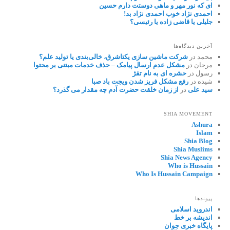
ای که نور مهر و ماهی دوستت دارم حسین
احمدی نژاد خوب احمدی نژاد بد!
جلیلی یا قاضی زاده یا رئیسی؟
آخرین دیدگاه‌ها
محمد
در
شرکت ماشین سازی یکتاشرق، خالی‌بندی یا تولید علم؟
مرجان
در
مشکل عدم ارسال پیامک – حذف خدمات مبتنی بر محتوا
رسول
در
حشره ای به نام تقژ
شیده
در
رفع مشکل فریز شدن ویجت باد صبا
سید علی
در
از زمان خلقت حضرت آدم چه مقدار می گذرد؟
SHIA MOVEMENT
Ashura
Islam
Shia Blog
Shia Muslims
Shia News Agency
Who is Hussain
Who Is Hussain Campaign
پیوندها
اندروید اسلامی
اندیشه بر خط
پایگاه خبری جوان