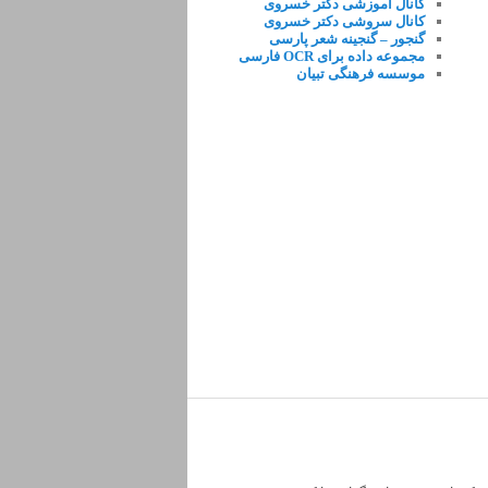
کانال آموزشی دکتر خسروی
کانال سروشی دکتر خسروی
گنجور – گنجینه شعر پارسی
مجموعه داده برای OCR فارسی
موسسه فرهنگی تبیان