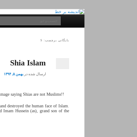
پرش
پرش
به
به
فهرست
جست‌وجو
محتوای
محتوای
اصلی
ثانویه
اصلی
بایگانی برچسب: S
Shia Islam
ارسال شده در
بهمن ۵, ۱۳۹۴
image saying Shias are not Muslims!!
 and destroyed the human face of Islam.
d Imam Hussein (as), grand son of the