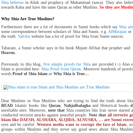
Shia believes
in Allah and prophecy of Muhammad (sawa). They also believ
towards Kaba and have the same Quran as other Muslims.
So they are Musli
Why Shia Are True Muslims?
Furthermore there are a lot of documents in Sunni books which say
Shia are
some correspondence between scholars of Shia and Sunni, e.g.
AlMurajiat
or
the truth.
ValiAsr
website has a lot of proof for Shia from Sunni sources.
Tabarani, a Sunni scholar says in his book Mujam AlOsat that prophet said:
Heaven.
Previously in this blog,
five simple proofs for Shia
are provided (
+
) Also 
Islam is provided here:
Shia Proof from Quran
. Moreover hundreds of proofs
words
Proof of Shia Islam
or
Why Shia is True…
Dear Muslims or Non Muslims who are trying to find the truth about Isl
READ
Islamic books like
Quran
,
Nahjulbalagha
and Historical books
d
unreliable sites. Moreover,
note that
Shia countries like Iran never started 
conducted terrorist attacks against peaceful people.
Note that
all terrorist 
Islam like DAESH, ALSHABA, ALQIDA, ALNUSRA, … are Sunni extremi
eyes and be careful.
Western media want to corrupt the face of Islam
, s
groups within Muslims and they never say good news about Shia Muslims s