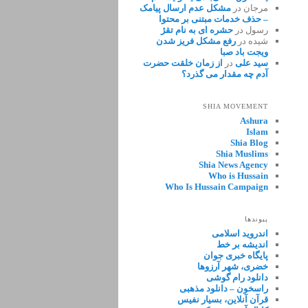
مرجان
در
مشکل عدم ارسال پیامک
– حذف خدمات مبتنی بر محتوا
رسول
در
حشره ای به نام تقژ
شیده
در
رفع مشکل فریز شدن
ویجت باد صبا
سید علی
در
از زمان خلقت حضرت
آدم چه مقدار می گذرد؟
SHIA MOVEMENT
Ashura
Islam
Shia Blog
Shia Muslims
Shia News Agency
Who is Hussain
Who Is Hussain Campaign
پیوندها
اندروید اسلامی
اندیشه بر خط
پایگاه خبری جوان
خضری، شهر آرزوها
دانلود رام گوشی
راسخون – دانلود مذهبی
قرآن آنلاین، بسیار نفیس