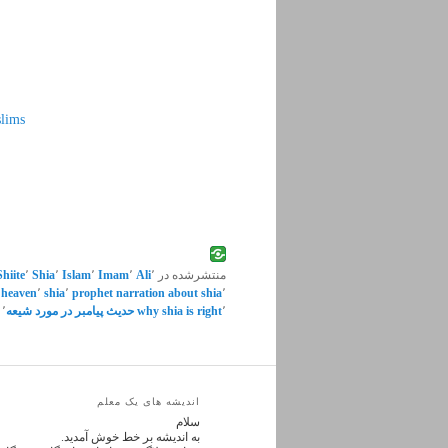
lims
منتشرشده در
٬
Ali
٬
Imam
٬
Islam
٬
Shia
٬
Shiite
n heaven
٬
shia
٬
prophet narration about shia
٬
٬
why shia is right
حدیث پیامبر در مورد شیعه
٬
اندیشه های یک معلم
سلام
به اندیشه بر خط خوش آمدید.