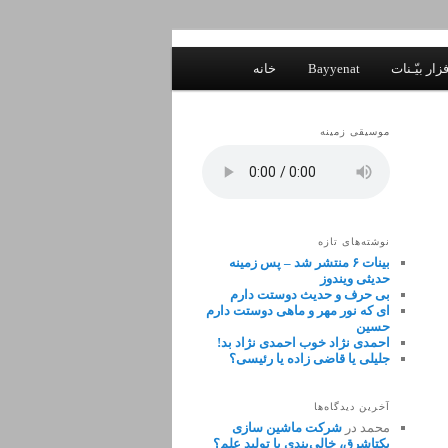
زار بیّـنات
Bayyenat
خانه
موسیقی زمینه
نوشته‌های تازه
بینات ۶ منتشر شد – پس زمینه
حدیثی ویندوز
بی حرف و حدیث دوستت دارم
ای که نور مهر و ماهی دوستت دارم
حسین
احمدی نژاد خوب احمدی نژاد بد!
جلیلی یا قاضی زاده یا رئیسی؟
آخرین دیدگاه‌ها
محمد
در
شرکت ماشین سازی
یکتاشرق، خالی‌بندی یا تولید علم؟