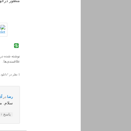
منظور درخو
نوشته شده در
علاقمندی‌ها.
1 نظر در “
دانلود
رضا
در
آذر ۲۸, ۳۹۴
سلام. م
↓
پاسخ