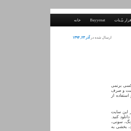
زار بیّـنات
Bayyenat
خانه
ارسال شده در
آذر ۲۳, ۱۳۹۴
 کسی برنمی
 است و صرف
استفاده از
 شد. در این سایت
انلود کنید.
نگ، سونی،
د، بخشی به