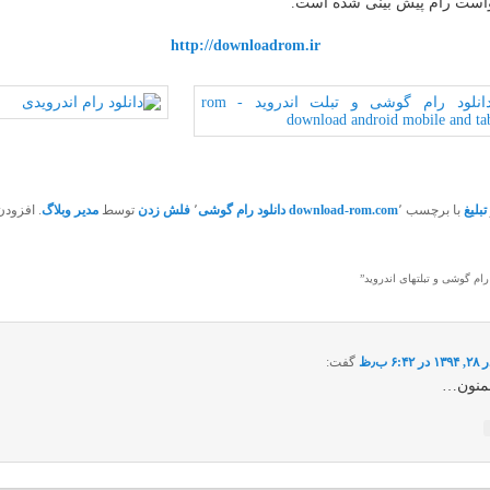
است رام پیش بینی شده است.
http://downloadrom.ir
تبلیغ
با برچسب
٬
download-rom.com
دانلود رام گوشی
٬
فلش زدن
توسط
مدیر وبلاگ
. افزود
 رام گوشی و تبلتهای اندروید
”
۱ در ۶:۴۲ ب٫ظ
گفت:
منون…