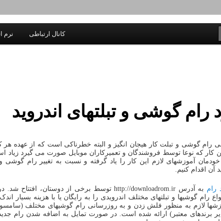
یادداشتهای یک معلم در باب زندگی، اخلاق، اخبار، علم و سیاست
کانال ارتباطی
نرم اف
اندیشه بر خط
د رام گوشی و تبلتهای اندروید
ی رام گوشی و تبلت کار هیجان انگیز و البته خطرناکی است که از عهده هر
این کار که نوعا توسط فروشندگان و تعمیرکاران موبایل صورت می گیرد زیاد
ودمان آموزشهای لازم این کار را یاد گرفته و نسبت به تغییر رام گوشی و 
 آن اقدام کنیم.
د رام
به آدرس http://downloadrom.ir توسط برخی از دوستان، افتتاح
واع رام گوشیها و تبلتهای مختلف اندرویدی را به رایگان یا با هزینه بسیار اندک د
زشها لازم به منظور فلش زدن و به روزرسانی رام گوشیهای مختلف (سامسو
ر برندهای معتبر) ارائه شده است. در صورت تمایل به اضافه شدن رام جدی