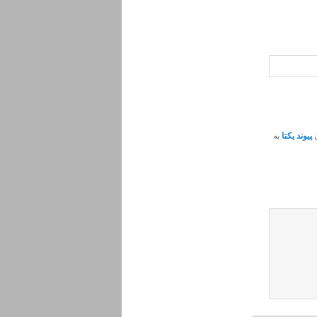
ن
پیوند یکتا
به