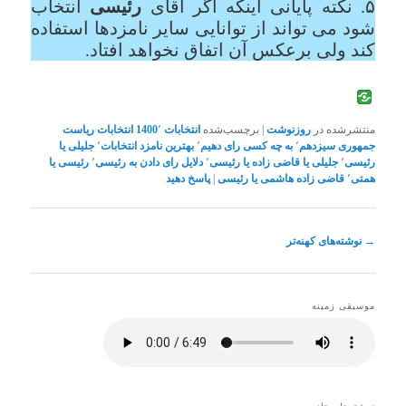
۵. نکته پایانی اینکه اگر آقای
رئیسی
انتخاب
شود می تواند از توانایی سایر نامزدها استفاده
کند ولی برعکس آن اتفاق نخواهد افتاد.
منتشرشده در
روزنوشت
|
برچسب‌شده
انتخابات 1400
٬
انتخابات ریاست
جمهوری سیزدهم
٬
به چه کسی رای دهیم
٬
بهترین نامزد انتخابات
٬
جلیلی یا
رئیسی
٬
جلیلی یا قاضی زاده یا رئیسی
٬
دلایل رای دادن به رئیسی
٬
رئیسی یا
همتی
٬
قاضی زاده هاشمی یا رئیسی
|
پاسخ دهید
ناوبری
→
نوشته‌های کهنه‌تر
نوشته
موسیقی زمینه