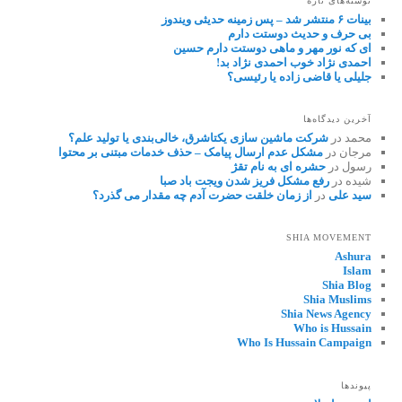
نوشته‌های تازه
بینات ۶ منتشر شد – پس زمینه حدیثی ویندوز
بی حرف و حدیث دوستت دارم
ای که نور مهر و ماهی دوستت دارم حسین
احمدی نژاد خوب احمدی نژاد بد!
جلیلی یا قاضی زاده یا رئیسی؟
آخرین دیدگاه‌ها
محمد
در
شرکت ماشین سازی یکتاشرق، خالی‌بندی یا تولید علم؟
مرجان
در
مشکل عدم ارسال پیامک – حذف خدمات مبتنی بر محتوا
رسول
در
حشره ای به نام تقژ
شیده
در
رفع مشکل فریز شدن ویجت باد صبا
سید علی
در
از زمان خلقت حضرت آدم چه مقدار می گذرد؟
SHIA MOVEMENT
Ashura
Islam
Shia Blog
Shia Muslims
Shia News Agency
Who is Hussain
Who Is Hussain Campaign
پیوندها