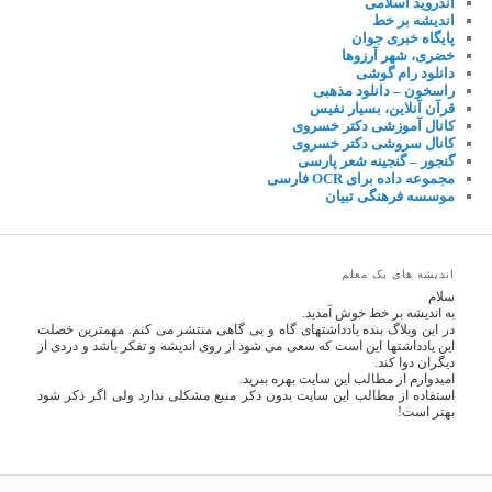
اندروید اسلامی
اندیشه بر خط
پایگاه خبری جوان
خضری، شهر آرزوها
دانلود رام گوشی
راسخون – دانلود مذهبی
قرآن آنلاین، بسیار نفیس
کانال آموزشی دکتر خسروی
کانال سروشی دکتر خسروی
گنجور – گنجینه شعر پارسی
مجموعه داده برای OCR فارسی
موسسه فرهنگی تبیان
اندیشه های یک معلم
سلام
به اندیشه بر خط خوش آمدید.
در این وبلاگ بنده یادداشتهای گاه و بی گاهی منتشر می کنم. مهمترین خصلت
این یادداشتها این است که سعی می شود از روی اندیشه و تفکر باشد و دردی از
دیگران دوا کند.
امیدوارم از مطالب این سایت بهره ببرید.
استفاده از مطالب این سایت بدون ذکر منبع مشکلی ندارد ولی اگر ذکر شود
بهتر است!