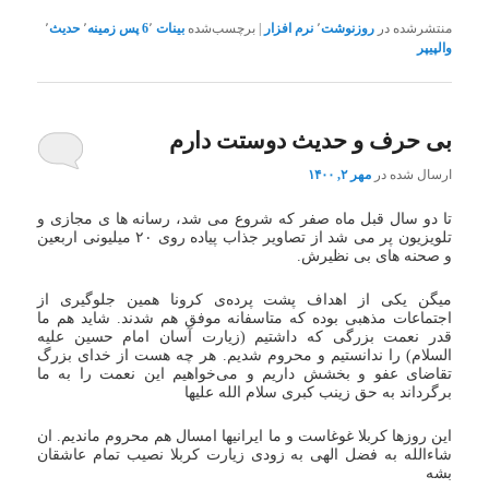
منتشرشده در
روزنوشت
٬
نرم افزار
|
برچسب‌شده
بینات 6
٬
پس زمینه
٬
حدیث
٬
والپیپر
بی حرف و حدیث دوستت دارم
ارسال شده در
مهر ۲, ۱۴۰۰
تا دو سال قبل ماه صفر که شروع می شد، رسانه ها ی مجازی و
تلویزیون پر می شد از تصاویر جذاب پیاده روی ۲۰ میلیونی اربعین
و صحنه های بی نظیرش.
میگن یکی از اهداف پشت پرده‌ی کرونا همین جلوگیری از
اجتماعات مذهبی بوده که متاسفانه موفق هم شدند. شاید هم ما
قدر نعمت بزرگی که داشتیم (زیارت آسان امام حسین علیه
السلام) را ندانستیم و محروم شدیم. هر چه هست از خدای بزرگ
تقاضای عفو و بخشش داریم و می‌خواهیم این نعمت را به ما
برگرداند به حق زینب کبری سلام الله علیها
این روزها کربلا غوغاست و ما ایرانیها امسال هم محروم ماندیم. ان
شاءالله به فضل الهی به زودی زیارت کربلا نصیب تمام عاشقان
بشه