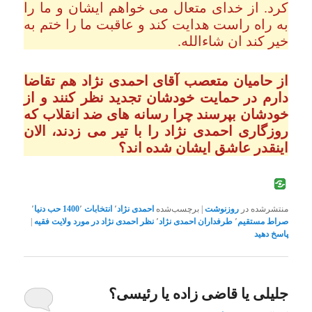
کرد. از خدای متعال می خواهم ایشان و ما را
به راه راست هدایت کند و عاقبت ما را ختم به
خیر کند ان شاءالله.
از حامیان متعصب آقای احمدی نژاد هم تقاضا
دارم در حمایت خودشان تجدید نظر کنند و از
خودشان بپرسند چرا رسانه های ضد انقلاب که
روزگاری احمدی نژاد را با تیر می زدند، الان
اینقدر عاشق ایشان شده اند؟
منتشرشده در
روزنوشت
|
برچسب‌شده
احمدی نژاد
٬
انتخابات 1400
٬
حب دنیا
٬
صراط مستقیم
٬
طرفداران احمدی نژاد
٬
نظر احمدی نژاد در مورد ولایت فقیه
|
پاسخ دهید
جلیلی یا قاضی زاده یا رئیسی؟