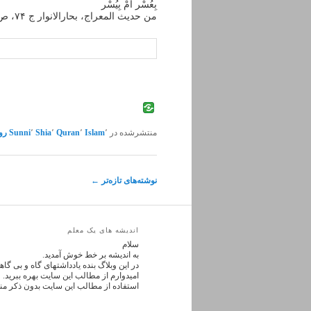
بِعُسْر أمْ بِیُسْر
من حدیث المعراج، بحارالانوار ج ۷۴، ص ۲۷
منتشرشده در
٬
Islam
٬
Quran
٬
Shia
٬
Sunni
رو
ناوبری
نوشته‌های تازه‌تر
←
نوشته
اندیشه های یک معلم
سلام
به اندیشه بر خط خوش آمدید.
در این وبلاگ بنده یادداشتهای گاه و بی گ
امیدوارم از مطالب این سایت بهره ببرید.
استفاده از مطالب این سایت بدون ذکر من