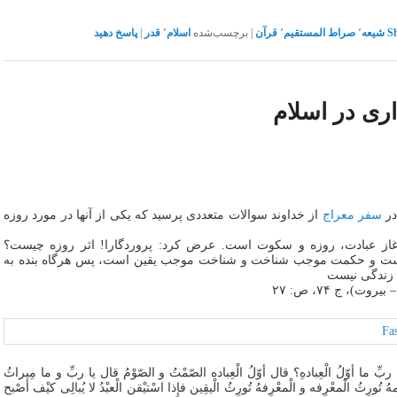
S
شیعه
٬
صراط المستقیم
٬
قرآن
|
برچسب‌شده
اسلام
٬
قدر
|
پاسخ دهید
ری در اسلام
در
سفر معراج
از خداوند سوالات متعددی پرسید که یکی از آنها در مورد روزه
غاز عبادت، روزه و سکوت است. عرض کرد: پروردگارا! اثر روزه چیست؟
است و حکمت موجب شناخت و شناخت موجب یقین است، پس هرگاه بنده به
ی زندگی نیست
وت)، ج ‏۷۴، ص: ۲۷
ا أوّلُ الْعِبادهِ؟ قال أوّلُ الْعِباده الصّمْتُ و الصّوْمُ قال یا ربِّ و ما مِیراثُ
 تُورِثُ الْمعْرِفه و الْمعْرِفهُ تُورِثُ الْیقِین فإِذا اسْتیْقن الْعبْدُ لا یُبالِی کیْف أصْبح