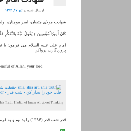
ارسال شده در
تیر ۱۷, ۱۳۹۴
شهادت مولای متقیان، امیر مومنان، اولی
کَانَ أَمِیرُالْمُؤْمِنِینَ ع یَقُولُ: نَبِّهْ بِالتَّفَکُّرِ ق
امام علی علیه السلام می فرمود: با تف
پروردگارت پرواکن
earful of Allah, your lord
hia Truth: Hadith of Imam Ali about Thinking
قدر شب قدر (۱۳۹۴) را بدانیم و به فرموده امام خامنه ای برای همه دعا کنیم: