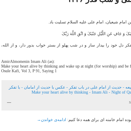
ن امام شیعیان، امام علی علیه السلام تسلیت باد.
َلْبَکَ وَ جَافِ عَنِ اللَّیْلِ جَنْبَکَ وَ اتَّقِ اللَّهَ رَبَّکَ
کر دل خود را بیدار ساز و در شب پهلو از بستر خواب بدور دار، و از الله،
AmirAlmomenin Imam Ali (as):
Make your heart alive by thinking and wake up at night (for worship) and be f
Osule Kafi, Vol 3, P 91, Saying 1
S
ادامه‌ی خواندن
→