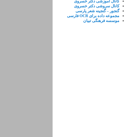
کانال آموزشی دکتر خسروی
کانال سروشی دکتر خسروی
گنجور – گنجینه شعر پارسی
مجموعه داده برای OCR فارسی
موسسه فرهنگی تبیان