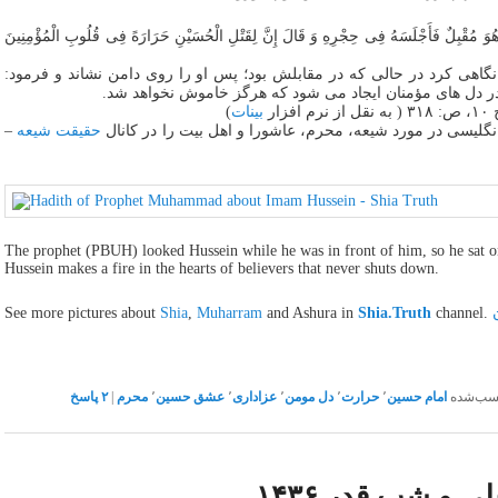
ُوَ مُقْبِلٌ فَأَجْلَسَهُ فِی حِجْرِهِ وَ قَالَ إِنَّ لِقَتْلِ الْحُسَیْنِ حَرَارَهً فِی قُلُوبِ الْمُؤْمِنِینَ
اهی کرد در حالی که در مقابلش بود؛ پس او را روی دامن نشاند و فرمود:
ر دل های مؤمنان ایجاد می شود که هرگز خاموش نخواهد شد.
ار
بینات
)
نگلیسی در مورد شیعه، محرم، عاشورا و اهل بیت را در کانال
حقیقت شیعه
–
The prophet (PBUH) looked Hussein while he was in front of him, so he sat on 
Hussein makes a fire in the hearts of believers that never shuts down.
See more pictures about
Shia
,
Muharram
and Ashura in
Shia.Truth
channel.
سب‌شده
امام حسین
٬
حرارت
٬
دل مومن
٬
عزاداری
٬
عشق حسین
٬
محرم
|
۲
پاسخ
 و شب قدر ۱۴۳۶