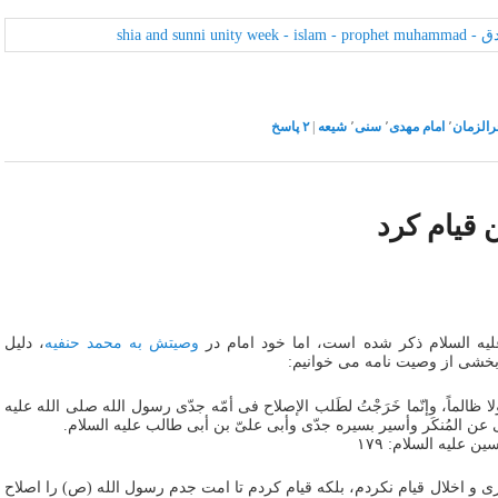
رالزمان
٬
امام مهدی
٬
سنی
٬
شیعه
|
۲
پاسخ
 قیام کرد
لیه السلام ذکر شده است، اما خود امام در
وصیتش به محمد حنفیه
، دلیل
بخشی از وصیت نامه می خوانیم:
ً ولا ظالماً، وإنّما خَرَجْتُ لطَلب الإصلاح فی أمّه جدّی رسول الله صلى الله علیه
 عن المُنکَر وأسیر بسیره جدّی وأبی علیّ بن أبی طالب علیه السلام.
زی و اخلال قیام نکردم، بلکه قیام کردم تا امت جدم رسول الله (ص) را اصلاح