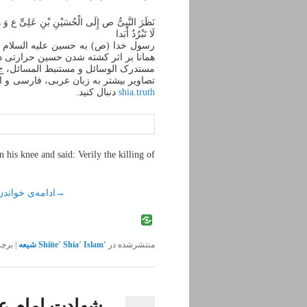
نَظَرَ النَّبِیُّ ص إِلَی الْحُسَیْنِ بْنِ عَلِیٍّ ع وَ ه
لَا تَبْرُدُ أَبَدا
رسول خدا (ص) به حسین علیه السلام نگ
همانا بر اثر کشته شدن حسین حرارتی د
مستدرک الوسائل و مستنبط المسائل، ج ‏۱۰، ص: ۳۱۸ ( به نقل از نرم افز
تصاویر بیشتر به زبان عربی، فارسی و ا
shia.truth
دنبال کنید.
his knee and said: Verily the killing of
→
ادامه‌ی خواندن
منتشرشده در
٬
Islam
٬
Shia
٬
Shiite
شیعه
|
برچ
شهادت امام علی