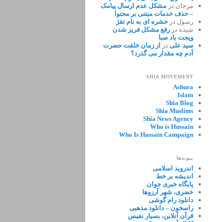
مرجان
در
مشکل عدم ارسال پیامک
– حذف خدمات مبتنی بر محتوا
رسول
در
حشره ای به نام تقژ
شیده
در
رفع مشکل فریز شدن
ویجت باد صبا
سید علی
در
از زمان خلقت حضرت
آدم چه مقدار می گذرد؟
SHIA MOVEMENT
Ashura
Islam
Shia Blog
Shia Muslims
Shia News Agency
Who is Hussain
Who Is Hussain Campaign
پیوندها
اندروید اسلامی
اندیشه بر خط
پایگاه خبری جوان
خضری، شهر آرزوها
دانلود رام گوشی
راسخون – دانلود مذهبی
قرآن آنلاین، بسیار نفیس