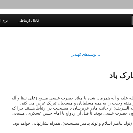
یادداشتهای یک معلم در باب زندگی، اخلاق، اخبار، علم و سیاست
کانال ارتباطی
نرم اف
اندیشه بر خط
→
نوشته‌های کهنه‌تر
رک باد
له علیه و آله همزمان شده با میلاد حضرت عیسی مسیح (علی نبینا و آله
نیز هفته وحدت را به همه مسلمانان و مسیحیان تبریک عرض می کنم.
الشریف) از جانب مادر عزیزشان با مسیحیت در ارتباط هستند چرا که
ن حضرت عیسی بودند تا قبل از ازدواج با امام حسن عسکری، مسیحی
تولد پیامبر اسلام و تولد پیامبر مسیحیت)، همراه بشارتهایی خواهد بود.