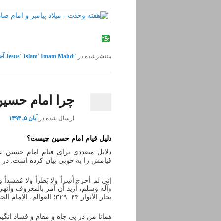
منتشرشده در
٬
Imam Mahdi
٬
Islam
٬
Jesus
آخ
چرا امام حسین
ارسال شده در
آبان ۵, ۱۳۹۴
دلیل قیام امام حسین چیست؟
دلایل متعددی برای قیام امام حسین ع
قیامش را به خوبی بیان کرده است. در 
إنی لم أخرج أَشِراً ولا بَطراً ولا مُفسدا
وآله وسلم، أُرید أن آمر بالمعروف وأنهى
بحار الأنوار ۴۴: ۳۲۹؛ العوالم، الإمام الحسین علیه السلام: ۱۷۹
همانا من در پی جاه و مقام و فساد انگی