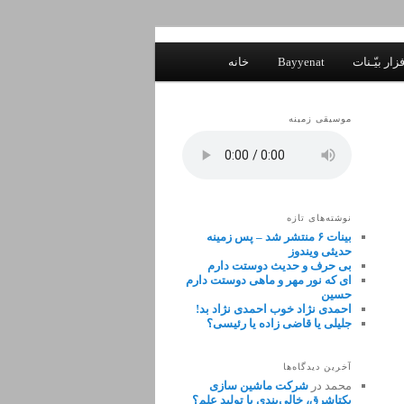
زار بیّـنات
Bayyenat
خانه
موسیقی زمینه
نوشته‌های تازه
بینات ۶ منتشر شد – پس زمینه
حدیثی ویندوز
بی حرف و حدیث دوستت دارم
ای که نور مهر و ماهی دوستت دارم
حسین
احمدی نژاد خوب احمدی نژاد بد!
جلیلی یا قاضی زاده یا رئیسی؟
آخرین دیدگاه‌ها
محمد
در
شرکت ماشین سازی
یکتاشرق، خالی‌بندی یا تولید علم؟