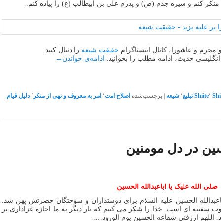
نکر کنم و سیره جدم (ص) و پدرم علی بن ابیطالب (ع) را پیاده کنم.
 محرم و عاشورا، کانال اینستاگرام
حقیقت شیعه
را دنبال کنید.
نگلیسی حدیث، ادامه مطلب را بخوانید.
ادامه‌ی خواندن
→
Shi
٬
Shiite
تبلیغ
٬
شیعه
|
برچسب‌شده
اصلاح امت
٬
امر به معروف و نهی از منکر
٬
دلیل قیام
ن در دل مومنین
صلی الله علیک یا اباعبدالله الحسین
اعبدالله الحسین علیه السلام برای دوستداران و سوختگان حضرتش پهن شد.
سفینه ای است. خدا را شکر می کنیم که بار دیگر به ما اجازه عزاداری بر
د. اللهم ارزقنی شفاعه الحسین یوم الورود….