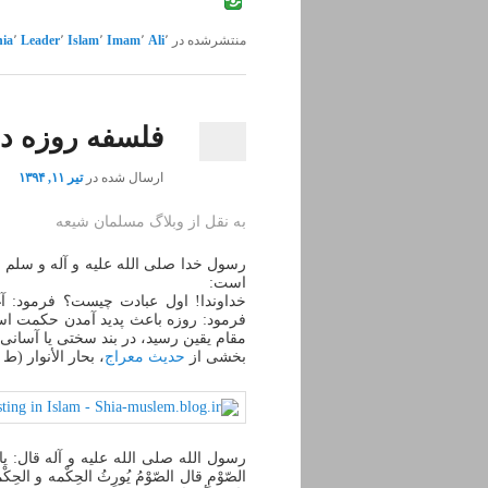
منتشرشده در
٬
Ali
٬
Imam
٬
Islam
٬
Leader
٬
hia
فلسفه روزه دا
ارسال شده در
تیر ۱۱, ۱۳۹۴
به نقل از وبلاگ
مسلمان شیعه
رسول خدا صلی الله علیه و آله و سلم 
است:
خداوندا! اول عبادت چیست؟ فرمود: آ
فرمود: روزه باعث پدید آمدن حکمت 
مقام یقین رسید، در بند سختی یا آسان
بخشی از
حدیث معراج
، بحار الأنوار (ط – بیر
رسول الله صلی الله علیه و آله قال: یا ربِّ م
الصّوْمِ قال الصّوْمُ یُورِثُ الحِکْمه و الحِکْمهُ