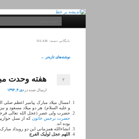
پرش
پرش
به
به
فهرست
جست‌وجو
محتوای
محتوای
اصلی
ثانویه
اصلی
بایگانی دسته:
ISLAM
ناوبری
نوشته‌های تازه‌تر
←
نوشته
هفته وحدت مبا
۲
ارسال شده در
دی ۴, ۱۳۹۴
امسال میلاد مبارک پیامبر اعظم صلی ال
و علیه السلام). هر دو میلاد مسعود و 
حضرت ولی عصر (عجل الله تعالی فرجه 
حضرت نرجس خاتون
که از نسل حواریو
بوده اند.
انشاءالله همزمانی این دو رویداد مبارک (
اللهم عجل لولیک الفرج