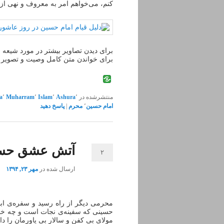
کنم، می‌خواهم امر به معروف و نهی از م
برای دیدن تصاویر بیشتر در مورد شیعه و
برای خواندن متن کامل وصیت و تصویر ا
منتشرشده در
٬
Ashura
٬
Islam
٬
Muharram
٬
a
امام حسین
٬
محرم
|
پاسخ دهید
آتش عشق حسی
۲
ارسال شده در
مهر ۲۳, ۱۳۹۴
محرمی دیگر از راه رسید و سفره‌ی اب
حسینی که سفینه‌ی نجات است و چه خوب 
مولای بی کفن و سالار بی یاورمان را دا