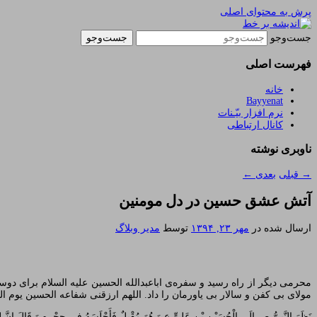
پرش به محتوای اصلی
یادداشتهای یک معلم در باب زندگی، اخلاق، اخبار، ع
اندیشه بر خط
جست‌وجو
فهرست اصلی
خانه
Bayyenat
نرم افزار بیّـنات
کانال ارتباطی
ناوبری نوشته
→
قبلی
بعدی
←
آتش عشق حسین در دل مومنین
ارسال شده در
مهر ۲۳, ۱۳۹۴
توسط
مدیر وبلاگ
محرمی دیگر از راه رسید و سفره‌ی اباعبدالله الحسین علیه السلام برای د
مولای بی کفن و سالار بی یاورمان را داد. اللهم ارزقنی شفاعه الحسین یوم ا
نَظَرَ النَّبِیُّ ص إِلَی الْحُسَیْنِ بْنِ عَلِیٍّ ع وَ هُوَ مُقْبِلٌ فَأَجْلَسَهُ فِی حِجْرِهِ وَ قَالَ إِنَّ لِقَ