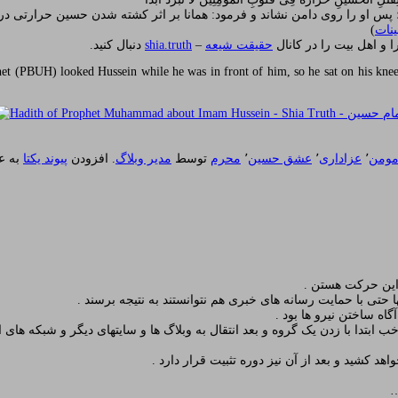
 پس او را روی دامن نشاند و فرمود: همانا بر اثر کشته شدن حسین حرارتی د
ینات
)
 و اهل بیت را در کانال
حقیقت شیعه
–
shia.truth
دنبال کنید.
et (PBUH) looked Hussein while he was in front of him, so he sat on his knee an
مومن
٬
عزاداری
٬
عشق حسین
٬
محرم
توسط
مدیر وبلاگ
. افزودن
پیوند یکتا
به عل
این حرکت هستن .
ا حتی با حمایت رسانه های خبری هم نتوانستند به نتیجه برسند .
 ساختن نیرو ها بود .
ب ابتدا با زدن یک گروه و بعد انتقال به وبلاگ ها و سایتهای دیگر و شبکه های
د کشید و بعد از آن نیز دوره تثبیت قرار دارد .
…