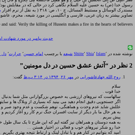
رسول خدا (ص) به حسین علیه السلام نگاهی کرد در حالی که در مقابلش بود؛
مستدرک الوسائل و مستنبط المسائل، ج ‏۱۰، ص: ۳۱۸ ( به نقل از نرم افزار
ب
تصاویر بیشتر به زبان عربی، فارسی و انگلیسی در مورد شیعه، محرم، عاشورا
d said: Verily the killing of Hussein makes a fire in the hearts of believers
نوشته شده در
٬
Islam
٬
Shia
٬
Shiite
شیعه
با برچسب
امام حسین
٬
حرارت
٬
دل 
2 نظر در “
آتش عشق حسین در دل مومنین
”
روح الله جهادعاشورایی
در
مهر ۲۶, ۱۳۹۴ در ۳:۱۴ ب٫ظ
گفت:
سلام
خدا قوت .
سالهاست که نیروهای ارزشی به خصوص بزرگوارانی مثل شما بدنبال 
اگر جستجویی دقیق انجام دهید می بینید که بسیاری از وبلاگ ها و سایته
عللش شاید عدم وحدت و هماهنگی، توهم شکست و عدم وجود صبر و آگاه
به هر حال ما بار دیگر از سایت افسران جنگ نرم کار رو آغاز کردیم و خ
پیش ببریم .
به همه دوستان و همراهان نیز گفته ایم که این طرح تا یک سال طول خواه
خدا رو شکر نیروهای خوب و فعالی در اختیار هستن …
امید که بتوانیم در کنار هم و با تبادل لینک و ارتباط نتیجه بهتری بگیریم 