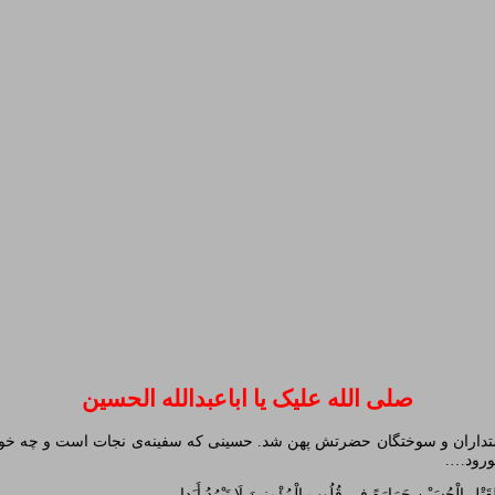
لم و سیاست
صلی الله علیک یا اباعبدالله الحسین
وستداران و سوختگان حضرتش پهن شد. حسینی که سفینه‌ی نجات است و چه خوب 
لورود….
تْلِ الْحُسَیْنِ حَرَارَهً فِی قُلُوبِ الْمُؤْمِنِینَ لَا تَبْرُدُ أَبَدا