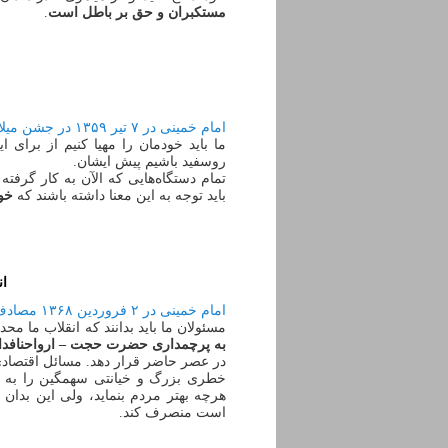
مستکبران و حق بر باطل است
.
امام خمینی در ۷ تیر ۱۳۵۹ در جشن میلاد حضرت ولی عصر
ما باید خودمان را مهیا کنیم از برای 
روسفید باشیم پیش ایشان.
تمام دستگاه‌هایی که الآن به کار گرفته
باید توجه به این معنا داشته باشند که
خود
ان
امام خمینی در ۲ فروردین ۱۳۶۸ مصادف با ۱۴ شعبان ۱۴۰۹
مسئولان ما باید بدانند که انقلاب ما مح
به پرچمداری حضرت حجت – ارواحنافدا
در عصر حاضر قرار دهد. مسائل اقتصادی 
خطری بزرگ و خیانتی سهمگین را به دن
هرچه بهتر مردم بنماید، ولی این بدان 
است منصرف کند.