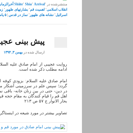
منتشرشده در
٬
Arrival
٬
Shia
٬
Shiite
آخرالزمان
انقلاب اسلامی
٬
اهمیت قم
٬
بشارتهای ظهور
٬
زم
اسرائیل
٬
نشانه های ظهور
٬
نماز در قدس
|
۵
پاس
پیش بینی عجی
ارسال شده در
بهمن ۳, ۱۳۹۴
روایت عجیبی از امام صادق علیه السل
ادامه مطلب ذکر شده است.
امام صادق علیه السلام: بزودى کوفه از
گردد؛ سپس علم در سرزمینى آشکار مى‏
در دین- حتى در بین زنان خانه- باقى نم
اهل قم را قیام کنندگان به مقام حجه قر
بحار الانوار ج ۵۷ ص ۲۱۳
تصاویر بیشتر در مورد شیعه در اینستاگر