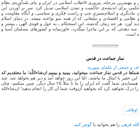
ن و مهمترین مرحله، پیروزی #انقلاب اسلامی در ایران و بنای بلندآوزه‌ی نظام
تحکمی برای اندیشه‌ی حاکمیت و تمدن اسلامی تبدیل کرد. سر بر آوردن این
وی مادیگری و اسلام‌ستیزیِ چپ و راست فکری و سیاسی، و آنگاه مقاومت و
ظامی و اقتصادی و تبلیغاتی که از همه سو نواخته میشد، در دنیای اسلام
ید آورد. هر چه زمان گذشته، این استحکام ـ به حول و قوه‌ی الهی ـ بیشتر و
سه دهه‌ئی که بر این ماجرا میگذرد، خاورمیانه و کشورهای مسلمان آسیا و
نه است.
??????????????
نماز جماعت در قدس
قاف و جمعی از علمای سوریه
:
ماها در قدس نماز جماعت میخوانید، ببینید و ببینیم ان‌شاءاللّه؛ ما معتقدیم که
قیر یا امثال ما نباشند، امّا این روز خواهد آمد و دیر هم نخواهد شد. چند
سال پیش، این همان دولتِ صهیونیستیِ همسایه‌ی شما گفت که ایران را ما تا مثلاً ۲۵ سال دیگر، چنین میکنیم، چنان
م که شما ۲۵ سال دیگر را درک نخواهید کرد که بخواهید آن‌وقت شما آن کار را انجام بدهید! ان‌شاءالله
لله قرهی
را هم بخوانید یا
گوش کنید
.