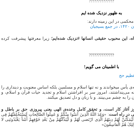
??????????????
به ظهور نزدیک شده ایم
محکمی در این زمینه دارند:
ه، این محبوب حقیقی انسانها #نزدیک شده‌ایم؛
زیرا معرفتها پیشرفت کرده
??????????????
با اطمینان می گویم!
‌ی یأس میخواندند و نه تنها اسلام و مسلمین بلکه اساس معنویت و دینداری را
 می‌پنداشتند، امروز سر بر افراشتن اسلام و تجدید حیات قرآن و اسلام، و
را به چشم می‌بینند. و با زبان و دل تصدیق میکنند.
وز آغاز کار است، و تحقق کامل وعده‌ی الهی یعنی پیروزی حق بر باطل و
ی در راه است
: «وَعَدَ اللَّهُ الَّذِینَ آمَنُوا مِنْکُمْ وَ عَمِلُوا الصَّالِحاتِ لَیَسْتَخْلِفَنَّهُمْ فِی
َکِّنَنَّ لَهُمْ دِینَهُمُ الَّذِی ارْتَضی‌ لَهُمْ وَ لَیُبَدِّلَنَّهُمْ مِنْ بَعْدِ خَوْفِهِمْ أَمْناً یَعْبُدُونَنِی لا
ُولئِکَ هُمُ الْفاسِقُونَ»