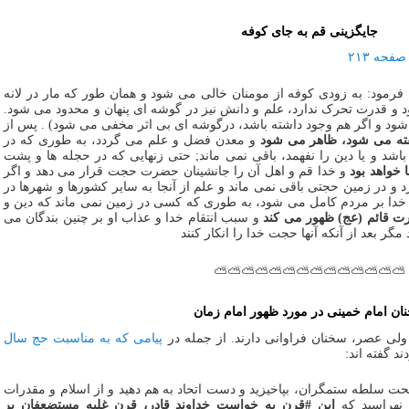
جایگزینی قم به جای کوفه
رمود: به زودی کوفه از مومنان خالی می شود و همان طور که مار در لانه
د و قدرت تحرک ندارد، علم و دانش نیز در گوشه ای پنهان و محدود می شود.
شود و اگر هم وجود داشته باشد، درگوشه ای بی اثر مخفی می شود) . پس از
فته می شود، ظاهر می شود
و معدن فضل و علم می گردد، به طوری که در
 و یا دین را نفهمد، باقی نمی ماند; حتی زنهایی که در حجله ها و پشت
 خواهد بود
و خدا قم و اهل آن را جانشینان حضرت حجت قرار می دهد و اگر
 و در زمین حجتی باقی نمی ماند و علم از آنجا به سایر کشورها و شهرها در
 بر مردم کامل می شود، به طوری که کسی در زمین نمی ماند که دین و
 قائم (عج) ظهور می کند
و سبب انتقام خدا و عذاب او بر چنین بندگان می
مگر بعد از آنکه آنها حجت خدا را انکار کنند
⛅⛅⛅⛅⛅⛅⛅⛅⛅⛅⛅⛅⛅⛅
ان امام خمینی در مورد ظهور امام زمان
لی عصر، سخنان فراوانی دارند. از جمله در
پیامی که به مناسبت حج سال
د گفته اند:
حت سلطه ستمگران، بپاخیزید و دست اتحاد به هم دهید و از اسلام و مقدرات
ن نهراسید که
این #قرن به خواست خداوند قادر، قرن غلبه مستضعفان بر