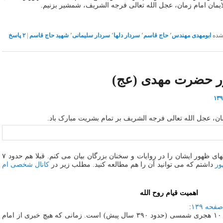
ایمان امام زمان، عجل الله تعالی فرجه الشریف، شمشیر بزنیم.
شده
ابومهدی مهندس
٬
حاج قاسم
٬
سردار دلها
٬
سردار سلیمانی
٬
شهید حاج قاسم
|
۲
پاسخ
ر حضرت مهدی (عج)
ن، عجل الله تعالی فرجه الشریف بر تمام بشریت مبارک باد.
به مناسبت این روز بزرگ، برخی بشارتهای ظهور ایشان را در روایات و سخنان بزرگان بیان می کنم. قبلا هم حدود ۷
ور
داشتم که می توانید آن را هم مطالعه کنید. مطلب زیر در
کانال شخصی ام
اهمیت قیام روح الله
:
این کتاب تالیف علامه مجلسی متولد ۱۰۰۶ هجری شمسی (حدود ۳۹۰ سال پیش) است. زمانی که هیچ خبری از امام