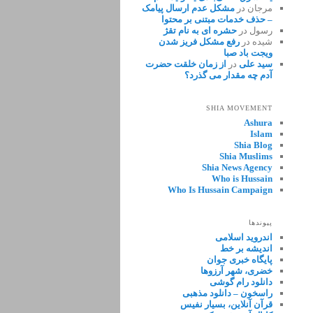
مرجان
در
مشکل عدم ارسال پیامک
– حذف خدمات مبتنی بر محتوا
رسول
در
حشره ای به نام تقژ
شیده
در
رفع مشکل فریز شدن
ویجت باد صبا
سید علی
در
از زمان خلقت حضرت
آدم چه مقدار می گذرد؟
SHIA MOVEMENT
Ashura
Islam
Shia Blog
Shia Muslims
Shia News Agency
Who is Hussain
Who Is Hussain Campaign
پیوندها
اندروید اسلامی
اندیشه بر خط
پایگاه خبری جوان
خضری، شهر آرزوها
دانلود رام گوشی
راسخون – دانلود مذهبی
قرآن آنلاین، بسیار نفیس