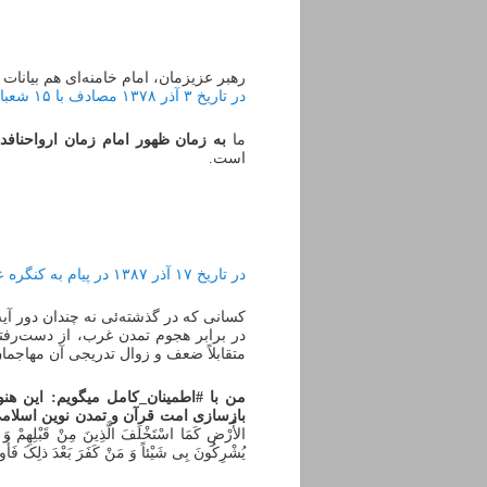
رهبر عزیزمان، امام خامنه‌ای هم بیانات 
در تاریخ ۳ آذر ۱۳۷۸ مصادف با ۱۵ شعبان ۱۴۲۰، در جمع بسیجیان
ما
به زمان ظهور امام زمان ارواحنافدا
است.
در تاریخ ۱۷ آذر ۱۳۸۷ در پیام به کنگره عظیم حج
کسانی که در گذشته‌ئی نه چندان دور آیه
در برابر هجوم تمدن غرب، از دست‌رفته
متقابلاً ضعف و زوال تدریجی آن مهاجمان 
من با #اطمینان_کامل میگویم: این هن
بازسازی امت قرآن و تمدن نوین اسلام
الأَْرْضِ کَمَا اسْتَخْلَفَ الَّذِینَ مِنْ قَبْلِهِمْ وَ لَیُم
یُشْرِکُونَ بِی شَیْئاً وَ مَنْ کَفَرَ بَعْدَ ذلِکَ فَأ