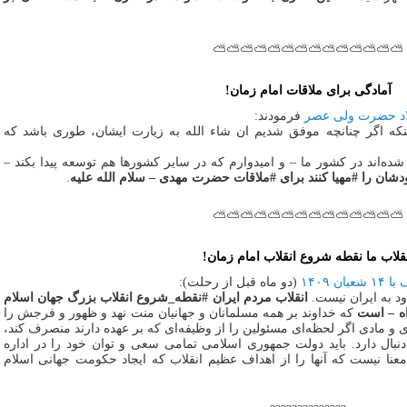
⛅⛅⛅⛅⛅⛅⛅⛅⛅⛅⛅⛅⛅⛅
آمادگی برای ملاقات امام زمان!
فرمودند:
اینکه اگر چنانچه موفق‌ شدیم ان شاء الله به زیارت ایشان، طوری باشد که
 شده‌اند در کشور ما – و امیدوارم که در سایر کشورها هم توسعه پیدا بکند –
شان را #مهیا کنند برای #ملاقات حضرت مهدی – سلام الله علیه
.
⛅⛅⛅⛅⛅⛅⛅⛅⛅⛅⛅⛅⛅⛅
قلاب ما نقطه شروع انقلاب امام زمان!
(دو ماه قبل از رحلت):
دود به ایران نیست.
انقلاب مردم ایران #نقطه_شروع انقلاب بزرگ جهان اسلام
ه – است
که خداوند بر همه مسلمانان و جهانیان منت نهد و ظهور و فرجش را
و مادی اگر لحظه‌ای مسئولین را از وظیفه‌ای که بر عهده دارند منصرف کند،
بال دارد. باید دولت جمهوری اسلامی تمامی سعی و توان خود را در اداره
معنا نیست که آنها را از اهداف عظیم انقلاب که ایجاد حکومت جهانی اسلام