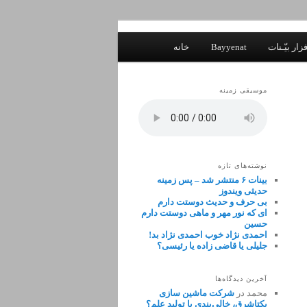
زار بیّـنات
Bayyenat
خانه
موسیقی زمینه
نوشته‌های تازه
بینات ۶ منتشر شد – پس زمینه
حدیثی ویندوز
بی حرف و حدیث دوستت دارم
ای که نور مهر و ماهی دوستت دارم
حسین
احمدی نژاد خوب احمدی نژاد بد!
جلیلی یا قاضی زاده یا رئیسی؟
آخرین دیدگاه‌ها
محمد
در
شرکت ماشین سازی
یکتاشرق، خالی‌بندی یا تولید علم؟