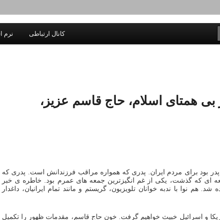
یادداشتهای یک معلم در باب زندگی، اخلاق، اخبار، علم و سیاست
کانال ارتباطی
نرم اف
اندیشه بر خط
ی همتای اسلام، حاج قاسم عزیز،
در بود برای مردم ایران. پدری که همواره مراقب فرزندانش است. پدری که
ه ای که گذشت، یکی از غم انگیزترین جمعه های عمرم بود. خاطره ی خبر
شد. هم نوا با ندبه خوانان تلویزیون، گریستم و مانند تمام ایرانیان، داغدار
مریکا و اسرائیل خبیث خواهیم گرفت. خون حاج قاسم، مقدمات ظهور را تکمیل