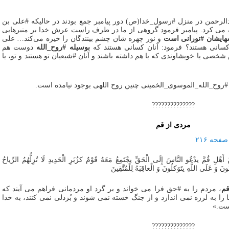
دالرحمن در منزل #رسول_خدا(ص) دور پیامبر جمع بودند در حالیکه #علی بن
ه می کرد. پیامبر فرمود گروهی از ما در طرف راست عرش خدا بر منبرهایی
سهایشان #نورانی است
و نور چهره شان چشم بینندگان را خیره می‌کند… علی
 کسانی هستند؟ فرمود: آنان کسانی هستند که
بوسیله #روح_الله
دوست هم
صی یا خویشاوندی که با هم داشته باشند و آنان #شیعیان تو هستند و تو، یا
ن #روح_الله_الموسوی_الخمینی چنین روح اللهی بوجود نیامده است.
??????????????
مردی از قم
ْلِ قُمَّ یدْعُو النَّاسَ إِلَی الْحَقِّ یجْتَمِعُ مَعَهُ قَوْمٌ کزُبَرِ الْحَدِیدِ لَا تُزِلُّهُمُ الرِّیاحُ
نَ وَ عَلَی اللَّهِ یتَوَکلُونَ وَ الْعاقِبَهُ لِلْمُتَّقِینَ
قم
، مردم را به #حق فرا می خواند و بر گرد او مردمانی فراهم می آیند که
ا را به لرزه نمی اندازد و از جنگ خسته نمی شوند و بُزدلی نمی کنند، به خدا
است.»
??????????????