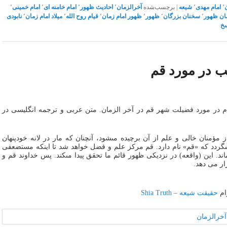
٬
امام مهدی
٬
شیعه
|
برچسب‌شده
آخرالزمان
٬
احادیث ظهور
٬
امام خامنه ای
٬
امام خمینی
٬
ان ظهور
٬
سخنان بزرگان
٬
ظهور
٬
ظهور امام زمان
٬
قیام روح الله
٬
میلاد امام زمان
٬
نابودی
خ
ب در مورد قم
ام در مورد فضیلت شهر قم در آخر الزمان. متن عربی و ترجمه انگلیسی در
 مؤمنان خالى و علم از آن برچیده مى‏شود، آنچنان که مار در لانه خودپنهان
گردد که «قم» نام دارد. قم مرکز علم و فضل خواهد شد تا اینکه مستضعفى
اند. این (واقعه) در نزدیکى ظهور قائم ما تحقق پیدا مى‏کند. پس خداوند قم و
ار می دهد.
ام
حقیقت شیعه – Shia Truth