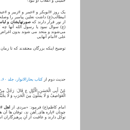
خمینی و انقلاب او نبود!
یک روز #ابوبکر و #عمر و #زبیر و #عب
ابیطالب(ع) داشت نعلین پیامبر را وصل
از نور قرار دارند که
صورتهایشان و لبا
(ع) سوال نمود یا رسول الله آنها چه
می‌شوند و متحد می شوند بدون اغراض شخ
علی #امام آنهایی
توضیح اینکه بزرگان معتقدند که تا زما
حدیث دوم از
کتاب بحارالانوار، جلد ۶۰، صفحه ۲۱۶
عَنْ أَبِی الْحَسَنِ الْأَوَّلِ ع قَالَ: رَجُلٌ مِنْ أَه
الْعَوَاصِفُ وَ لَا یمَلُّونَ مِنَ الْحَرَبِ وَ لَا یجْبُنُو
امام کاظم(ع) فرمود: «مردی از
اهل #
چونان #پاره های_آهن ند، توفان ها آن ه
توکل دارند و عاقبت از آنِ پرهیزگاران 