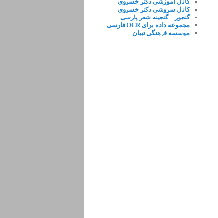
کانال آموزشی دکتر خسروی
کانال سروشی دکتر خسروی
گنجور – گنجینه شعر پارسی
مجموعه داده برای OCR فارسی
موسسه فرهنگی تبیان