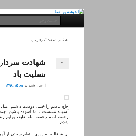
پرش
پرش
به
به
فهرست
جست‌وجو
محتوای
محتوای
اصلی
ثانویه
اصلی
بایگانی دسته:
آخرالزمان
شهادت سردار ب
۲
تسلیت باد
ارسال شده در
دی ۱۵, ۱۳۹۸
حاج قاسم را خیلی دوست داشتم. مثل پ
آسوده ننشست تا ما آسوده باشیم. جمع
رحلت امام رحمت الله علیه، برایم زنده 
شدم.
ان شاءالله به زودی انتقام سختی از آ