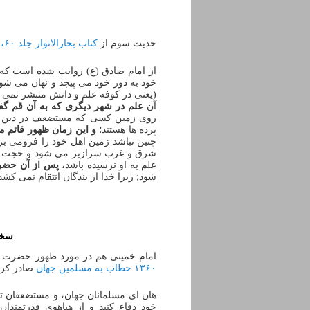
حدیث سوم از
کتاب بحارالانوار جلد ۶۰، صفحه ۲۱۳
از امام صادق (ع) روایت شده است که ف
خود به دور خود می پیچد و نهان می شو
(یعنی در کوفه علم و دانش منتشر نمی 
آن
علم در شهر دیگری که به آن قم گ
روی زمین کسی که مستضعف در دین باشد
پرده ها هستند؛
و این زمان ظهور قائم ما
چنین نباشد زمین اهل خود را فرومی برد
شرق و غرب سرازیر می شود و حجت خدا
علم به او نرسیده باشد،
پس از آن حضرت
شود; زیرا خدا از بندگان انتقام نمی کشد 
سخن
امام خمینی هم در مورد ظهور حضرت و
۱۳۶۰ خطاب به مسلمین جهان
صادر کردن
هان‌ ای مسلمانان جهان، و مستضعفان ت
خود دفاع کنید و از هیاهوی قدرتمندا