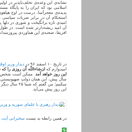
نشانه‌ی این وعده‌ی تخلف‌ناپذیر در اولی
اسلامی بود که ایران را به پایگاه مس
پدیده‌ی معجز‌آسا، درست در اوج هیاه
استحکام آن در برابر ضربات سیاسی و ن
امیدی تازه برانگیخت و شوری در دلها پد
آن امید ریشه‌دارتر شده است. در طول 
افریقا، صحنه‌ی این هماوردی پیروزمندا
در تاریخ ۱۰ اسفند ۹۶ در
دیدار وزیر او
امیدوارم که
ان‌شاءاللّه آن روزی را که ش
این ‌روز خواهد آمد
. ممکن است شخص این ح
میکنیم؛ من گفت
این روز پیش می‌آید.
در همین رابطه بد نیست
سخنرانی آیت ا