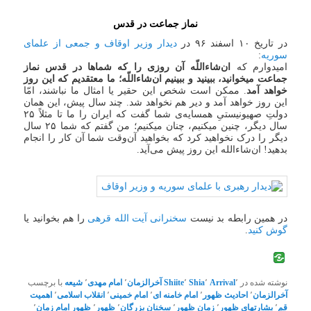
نماز جماعت در قدس
در تاریخ ۱۰ اسفند ۹۶ در
دیدار وزیر اوقاف و جمعی از علمای
سوریه
:
امیدوارم که
ان‌شاءاللّه آن روزی را که شماها در قدس نماز
جماعت میخوانید، ببینید و ببینیم ان‌شاءاللّه؛ ما معتقدیم که این ‌روز
خواهد آمد
. ممکن است شخص این حقیر یا امثال ما نباشند، امّا
این روز خواهد آمد و دیر هم نخواهد شد. چند سال پیش، این همان
دولتِ صهیونیستیِ همسایه‌ی شما گفت که ایران را ما تا مثلاً ۲۵
سال دیگر، چنین میکنیم، چنان میکنیم؛ من گفتم که شما ۲۵ سال
دیگر را درک نخواهید کرد که بخواهید آن‌وقت شما آن کار را انجام
بدهید! ان‌شاءالله این روز پیش می‌آید.
در همین رابطه بد نیست
سخنرانی آیت الله قرهی
را هم بخوانید یا
گوش کنید
.
نوشته شده در
٬
Arrival
٬
Shia
٬
Shiite
آخرالزمان
٬
امام مهدی
٬
شیعه
با برچسب
آخرالزمان
٬
احادیث ظهور
٬
امام خامنه ای
٬
امام خمینی
٬
انقلاب اسلامی
٬
اهمیت
قم
٬
بشارتهای ظهور
٬
زمان ظهور
٬
سخنان بزرگان
٬
ظهور
٬
ظهور امام زمان
٬