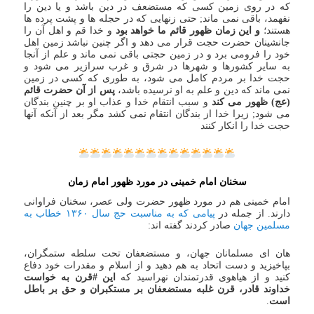
که در روی زمین کسی که مستضعف در دین باشد و یا دین را
نفهمد، باقی نمی ماند; حتی زنهایی که در حجله ها و پشت پرده ها
هستند؛
و این زمان ظهور قائم ما خواهد بود
و خدا قم و اهل آن را
جانشینان حضرت حجت قرار می دهد و اگر چنین نباشد زمین اهل
خود را فرومی برد و در زمین حجتی باقی نمی ماند و علم از آنجا
به سایر کشورها و شهرها در شرق و غرب سرازیر می شود و
حجت خدا بر مردم کامل می شود، به طوری که کسی در زمین
نمی ماند که دین و علم به او نرسیده باشد،
پس از آن حضرت قائم
(عج) ظهور می کند
و سبب انتقام خدا و عذاب او بر چنین بندگان
می شود; زیرا خدا از بندگان انتقام نمی کشد مگر بعد از آنکه آنها
حجت خدا را انکار کنند
سخنان امام خمینی در مورد ظهور امام زمان
امام خمینی هم در مورد ظهور حضرت ولی عصر، سخنان فراوانی
دارند. از جمله در
پیامی که به مناسبت حج سال ۱۳۶۰ خطاب به
مسلمین جهان
صادر کردند گفته اند:
هان‌ ای مسلمانان جهان، و مستضعفان تحت سلطه ستمگران،
بپاخیزید و دست اتحاد به هم دهید و از اسلام و مقدرات خود دفاع
کنید و از هیاهوی قدرتمندان نهراسید که
این #قرن به خواست
خداوند قادر، قرن غلبه مستضعفان بر مستکبران و حق بر باطل
است
.