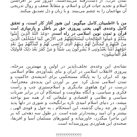
تمدن غرب، از دست‌رفته می‌پنداشتند، امروز سر بر افراشتن
اسلام و تجدید حیات قرآن و اسلام، و متقابلاً ضعف و زوال تدریجی
آن مهاجمان را به چشم می‌بینند. و با زبان و دل تصدیق میکنند.
من با #اطمینان_کامل میگویم: این هنوز آغاز کار است، و تحقق
کامل وعده‌ی الهی یعنی پیروزی حق بر باطل و بازسازی امت
قرآن و تمدن نوین اسلامی در راه است
: «وَعَدَ اللَّهُ الَّذِینَ آمَنُوا
مِنْکُمْ وَ عَمِلُوا الصَّالِحاتِ لَیَسْتَخْلِفَنَّهُمْ فِی الأَْرْضِ کَمَا اسْتَخْلَفَ الَّذِینَ
مِنْ قَبْلِهِمْ وَ لَیُمَکِّنَنَّ لَهُمْ دِینَهُمُ الَّذِی ارْتَضی‌ لَهُمْ وَ لَیُبَدِّلَنَّهُمْ مِنْ بَعْدِ
خَوْفِهِمْ أَمْناً یَعْبُدُونَنِی لا یُشْرِکُونَ بِی شَیْئاً وَ مَنْ کَفَرَ بَعْدَ ذلِکَ فَأُولئِکَ
هُمُ الْفاسِقُونَ»
نشانه‌ی این وعده‌ی تخلف‌ناپذیر در اولین و مهمترین مرحله،
پیروزی #انقلاب اسلامی در ایران و بنای بلندآوزه‌ی نظام اسلامی
بود که ایران را به پایگاه مستحکمی برای اندیشه‌ی حاکمیت و
تمدن اسلامی تبدیل کرد. سر بر آوردن این پدیده‌ی معجز‌آسا،
درست در اوج هیاهوی مادیگری و اسلام‌ستیزیِ چپ و راست
فکری و سیاسی، و آنگاه مقاومت و استحکام آن در برابر ضربات
سیاسی و نظامی و اقتصادی و تبلیغاتی که از همه سو نواخته
میشد، در دنیای اسلام امیدی تازه برانگیخت و شوری در دلها پدید
آورد. هر چه زمان گذشته، این استحکام ـ به حول و قوه‌ی الهی ـ
بیشتر و آن امید ریشه‌دارتر شده است. در طول سه دهه‌ئی که بر
این ماجرا میگذرد، خاورمیانه و کشورهای مسلمان آسیا و افریقا،
صحنه‌ی این هماوردی پیروزمندانه است.
??????????????