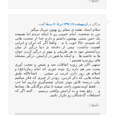
↓
پاسخ
مژگان
در
اردیبهشت ۱۷, ۱۳۹۷ در ۶:۰۵ ب٫ظ
گفت:
سلام استاد، هفته ی معلم رو بهتون تبریک میگم.
من به شخصه، امام خمینی رو با اینکه ندیدم اما همیشه
یک حس مثبتی بهشون داشتم و دارم جدا از صحبت هایی
که شنیدم، حالا خوب یا بد …واقعا اگر که ایران و ایرانی
اهمیت نداشت، نیمی از دغدغه ی دنیا درگیر از میان
برداشتنش نبود به هر طریقی و مهم تر درگیر کردن جوان
ها به حاشیه ها… و اینکه ما هنوز در آرامش، درگیر مشغله
های روزمره هستیم ؛
منتهی الان هر روزه اتفاقات ضد و نقیض و تعجب آوری
پشت سر هم داره رخ میده جوری که امام زمان(عج) و
اسلام هر روز دارن غریب تر میشن … انشاءالله طبق
نشانه هایی که ذکر کردین، زودتر از چیزی که فکر میکنیم
بیان، درسته تلاش موثر چندان چشمگیری نداریم اما خب
… فقط اومدنشون باعث میشه تا تمام دوگانگی ها، تضادها
و … رفع بشه و به آرامش واقعی برسیم … البته اگر که
اشتباهات گذشتگان رو تکرار نکنیم.
↓
پاسخ