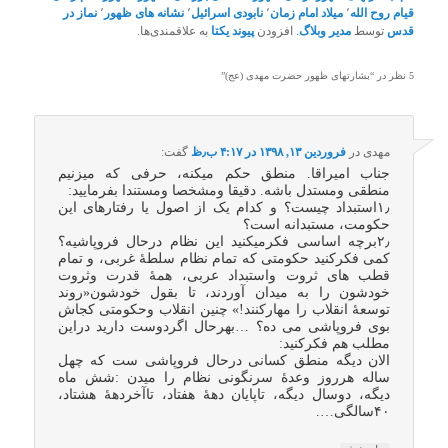
قیام روح الله
٬
میلاد امام زمان
٬
نابودی اسرائیل
٬
نشانه های ظهور
٬
نماز در
قدس
توسط
مدیر وبلاگ
. افزودن
پیوند یکتا
به علاقمندی‌ها.
5 نظر در “
بشارتهای ظهور حضرت مهدی (عج)
”
مهدی
در
فروردین ۱۳, ۱۳۹۸ در ۴:۱۷ ب٫ظ
گفت:
جناب امیراقا. منطق حکم میکنه، حرفی که میزنیم
منطقی ومستدل باشه. دقیقا ومشخصا ومستندا بفرمایید:
۱٫استبداد چیست؟ و کدام یک از اصول یا رفتارهای این
حکومت، مستبدانه است؟
۲٫برچه اساسی فکرمیکنید این نظام درحال فروپاشیه؟
کمی فکرکنید حکومتی که تمام نظام سلطۀ غربی، و تمام
قطب های ثروت واستبداد عربی، همۀ قدرت وثروت
خودشون را به میدان آوردند، تا بقول خودشون«روند
توسعۀ انقلاب را مهارکنند!» چنین انقلاب وحکومتی کجاش
بوی فروپاشی می ده؟ …بهرحال اگردوست دارید دراین
مطلب هم فکرکنید:
الان دیگه منطق کسانی درحال فروپاشی ست که چهل
ساله هرروز وعدۀ سرنگونی نظام را میدن :شش ماه
دیگه، دوسال دیگه، تاپایان دهۀ هفتاد، تاآخردهۀ هشتاد،
۴۰سالگی….