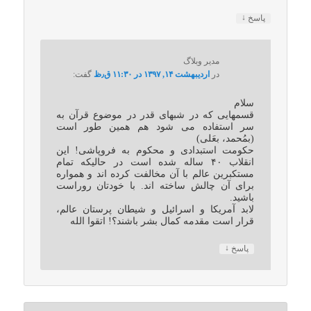
↓
پاسخ
مدیر وبلاگ
در
اردیبهشت ۱۴, ۱۳۹۷ در ۱۱:۳۰ ق٫ظ
گفت:
سلام
قسمهایی که در شبهای قدر در موضوع قرآن به
سر استفاده می شود هم همین طور است
(بمُحمد، بعَلی)
حکومت استبدادی و محکوم به فروپاشی! این
انقلاب ۴۰ ساله شده است در حالیکه تمام
مستکبرین عالم با آن مخالفت کرده اند و همواره
برای آن چالش ساخته اند. با خودتان روراست
باشید.
لابد آمریکا و اسرائیل و شیطان پرستان عالم،
قرار است مقدمه کمال بشر باشند؟! اتقوا الله
↓
پاسخ