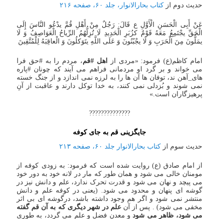
حدیث دوم از
کتاب بحارالانوار، جلد ۶۰، صفحه ۲۱۶
عَنْ أَبِی الْحَسَنِ الْأَوَّلِ ع قَالَ: رَجُلٌ مِنْ أَهْلِ قُمَّ یدْعُو النَّاسَ إِلَی
الْحَقِّ یجْتَمِعُ مَعَهُ قَوْمٌ کزُبَرِ الْحَدِیدِ لَا تُزِلُّهُمُ الرِّیاحُ الْعَوَاصِفُ وَ لَا
یمَلُّونَ مِنَ الْحَرَبِ وَ لَا یجْبُنُونَ وَ عَلَی اللَّهِ یتَوَکلُونَ وَ الْعاقِبَهُ لِلْمُتَّقِینَ
امام کاظم(ع) فرمود: «مردی از
اهل #قم
، مردم را به #حق فرا
می خواند و بر گرد او مردمانی فراهم می آیند که چونان #پاره
های_آهن ند، توفان ها آن ها را به لرزه نمی اندازد و از جنگ خسته
نمی شوند و بُزدلی نمی کنند، به خدا توکل دارند و عاقبت از آنِ
پرهیزگاران است.»
??????????????
جایگزینی قم به جای کوفه
حدیث سوم از
کتاب بحارالانوار جلد ۶۰، صفحه ۲۱۳
از امام صادق (ع) روایت شده است که فرمود: به زودی کوفه از
مومنان خالی می شود و همان طور که مار در لانه خود به دور خود
می پیچد و نهان می شود و قدرت تحرک ندارد، علم و دانش نیز در
گوشه ای پنهان و محدود می شود. (یعنی در کوفه علم و دانش
منتشر نمی شود و اگر هم وجود داشته باشد، درگوشه ای بی اثر
مخفی می شود) . پس از آن
علم در شهر دیگری که به آن قم گفته
می شود، ظاهر می شود
و معدن فضل و علم می گردد، به طوری