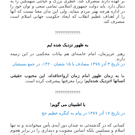
بر عهده دارند منصرف کند، خطری بزرگ و خیانتی سهمگین را به
دنبال دارد. باید دولت جمهوری اسلامی تمامی سعی و توان خود را
در اداره هرچه بهتر مردم بنماید، ولی این بدان معنا نیست که آنها
را از اهداف عظیم انقلاب که ایجاد حکومت جهانی اسلام است
منصرف کند.
??????????????
به ظهور نزدیک شده ایم
رهبر عزیزمان، امام خامنه‌ای هم بیانات محکمی در این زمینه
دارند:
در تاریخ ۳ آذر ۱۳۷۸ مصادف با ۱۵ شعبان ۱۴۲۰، در جمع بسیجیان
ما
به زمان ظهور امام زمان ارواحنافداه، این محبوب حقیقی
انسانها #نزدیک شده‌ایم؛
زیرا معرفتها پیشرفت کرده است.
??????????????
با اطمینان می گویم!
در تاریخ ۱۷ آذر ۱۳۸۷ در پیام به کنگره عظیم حج
کسانی که در گذشته‌ئی نه چندان دور آیه‌ی یأس میخواندند و نه تنها
اسلام و مسلمین بلکه اساس معنویت و دینداری را در برابر هجوم