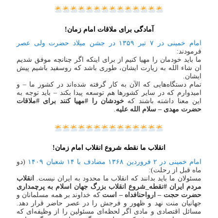
آمادگی برای ملاقات امام زمان!
امام خمینی در ۷ تیر ۱۳۵۹ در جشن میلاد حضرت ولی عصر
فرمودند:
ما باید خودمان را مهیا کنیم از برای اینکه اگر چنانچه موفق‌ شدیم
ان شاء الله به زیارت ایشان، طوری باشد که روسفید باشیم پیش
ایشان.
تمام دستگاه‌هایی که الآن به کار گرفته شده‌اند در کشور ما – و
امیدوارم که در سایر کشورها هم توسعه پیدا بکند – باید توجه به
این معنا داشته باشند که
خودشان را #مهیا کنند برای #ملاقات
حضرت مهدی – سلام الله علیه
.
انقلاب ما نقطه شروع انقلاب امام زمان!
امام خمینی در ۲ فروردین ۱۳۶۸ مصادف با ۱۴ شعبان ۱۴۰۹
(دو
ماه قبل از رحلت):
مسئولان ما باید بدانند که انقلاب ما محدود به ایران نیست.
انقلاب
مردم ایران #نقطه_شروع انقلاب بزرگ جهان اسلام به پرچمداری
حضرت حجت – ارواحنافداه – است
که خداوند بر همه مسلمانان و
جهانیان منت نهد و ظهور و فرجش را در عصر حاضر قرار دهد.
مسائل اقتصادی و مادی اگر لحظه‌ای مسئولین را از وظیفه‌ای که