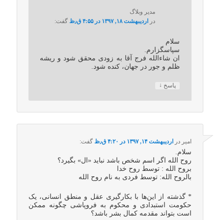
مدیر وبلاگ
در
اردیبهشت ۱۸, ۱۳۹۷ در ۴:۵۵ ق٫ظ
گفت:
سلام
سپاسگزارم.
ان شاءالله فرج آقا به زودی محقق شود و ریشه
ظلم و جور در جهان، کنده شود.
↓
پاسخ
امیر
در
اردیبهشت ۱۴, ۱۳۹۷ در ۴:۲۰ ق٫ظ
گفت:
سلام.
روح الله اگر اسم شخص باشد نباید «ال» بگیرد؟
بروح الله : توسط روح خدا
بالروح‌ الله: توسط فردی به نام روح الله
* گذشته از این‌ها با بکارگیری عقل و منطق انسانی، یک
حکومت استبدادی و محکوم به فروپاشی چگونه ممکن
است بتواند مقدمه کمال بشر باشد؟