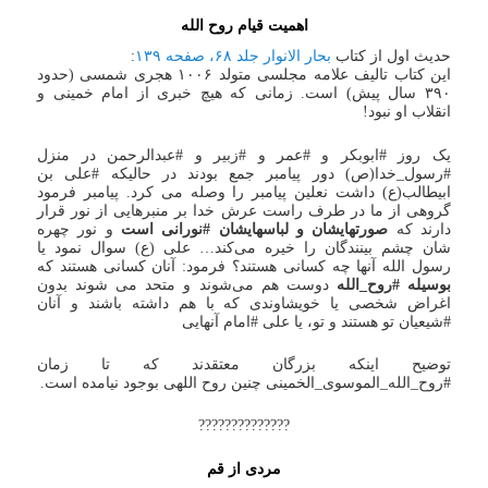
اهمیت قیام روح الله
حدیث اول از کتاب
بحار الانوار جلد ۶۸، صفحه ۱۳۹
:
این کتاب تالیف علامه مجلسی متولد ۱۰۰۶ هجری شمسی (حدود
۳۹۰ سال پیش) است. زمانی که هیچ خبری از امام خمینی و
انقلاب او نبود!
یک روز #ابوبکر و #عمر و #زبیر و #عبدالرحمن در منزل
#رسول_خدا(ص) دور پیامبر جمع بودند در حالیکه #علی بن
ابیطالب(ع) داشت نعلین پیامبر را وصله می کرد. پیامبر فرمود
گروهی از ما در طرف راست عرش خدا بر منبرهایی از نور قرار
دارند که
صورتهایشان و لباسهایشان #نورانی است
و نور چهره
شان چشم بینندگان را خیره می‌کند… علی (ع) سوال نمود یا
رسول الله آنها چه کسانی هستند؟ فرمود: آنان کسانی هستند که
بوسیله #روح_الله
دوست هم می‌شوند و متحد می شوند بدون
اغراض شخصی یا خویشاوندی که با هم داشته باشند و آنان
#شیعیان تو هستند و تو، یا علی #امام آنهایی
توضیح اینکه بزرگان معتقدند که تا زمان
#روح_الله_الموسوی_الخمینی چنین روح اللهی بوجود نیامده است.
??????????????
مردی از قم