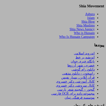
Shia Movement
Ashura
Islam
Shia Blog
Shia Muslims
Shia News Agency
Who is Hussain
Who Is Hussain Campaign
پیوندها
اندروید اسلامی
اندیشه بر خط
پایگاه خبری جوان
خضری، شهر آرزوها
دانلود رام گوشی
راسخون – دانلود مذهبی
قرآن آنلاین، بسیار نفیس
کانال آموزشی دکتر خسروی
کانال سروشی دکتر خسروی
گنجور – گنجینه شعر پارسی
مجموعه داده برای OCR فارسی
موسسه فرهنگی تبیان
اندیشه های یک معلم