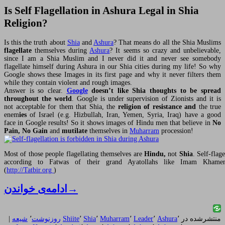
Is Self Flagellation in Ashura Legal in Shia
Religion?
Is this the truth about
Shia
and
Ashura
? That means do all the Shia Muslims
flagellate
themselves during
Ashura
? It seems so crazy and unbelievable,
since I am a Shia Muslim and I never did it and never see somebody
flagellate himself during Ashura in our Shia cities during my life! So why
Google shows these Images in its first page and why it never filters them
while they contain violent and rough images.
Answer is so clear.
Google
doesn’t like Shia thoughts to be spread
throughout the world
. Google is under supervision of Zionists and it is
not acceptable for them that Shia, the
religion of resistance
and
the true
enem
ies
of Israel (e.g. Hizbullah, Iran, Yemen, Syria, Iraq) have a good
face in Google results! So it shows images of Hindu men that believe in
No
Pain, No Gain
and
mutilate
themselves in
Muharram
procession!
Most of those people flagellating themselves are
Hindu,
not
Shia
. Self-flag
according to Fatwas of their grand Ayatollahs like Imam Khamen
(
http://Tatbir.org
)
→
ادامه‌ی خواندن
منتشرشده در
٬
Ashura
٬
Leader
٬
Muharram
٬
Shia
٬
Shiite
روزنوشت
٬
شیعه
|