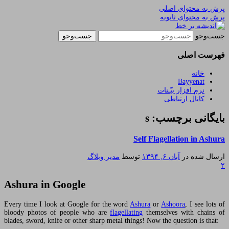
پرش به محتوای اصلی
پرش به محتوای ثانویه
یادداشتهای یک معلم در باب زندگی، اخلاق، اخبار،
اندیشه بر خط
جست‌وجو
علم و سیاست
فهرست اصلی
خانه
Bayyenat
نرم افزار بیّـنات
کانال ارتباطی
بایگانی برچسب: s
Self Flagellation in Ashura
ارسال شده در
آبان ۶, ۱۳۹۴
توسط
مدیر وبلاگ
۲
Ashura in Google
Every time I look at Google for the word
Ashura
or
Ashoora
, I see lots of
bloody photos of people who are
flagellating
themselves with chains of
blades, sword, knife or other sharp metal things! Now the question is that: