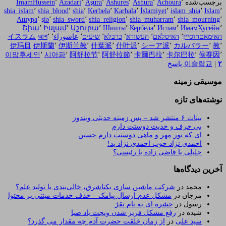
برچسب‌شده
٬
Achoura
٬
Ashura
٬
Ashures
٬
Aşura
٬
Azadari
٬
ImamHussein
shia_islam
٬
shia_blood
٬
shia
٬
Kerbela
٬
Karbala
٬
İslamiyet
٬
islam_shia
٬
Islam
٬
Ашурa
٬
şiə
٬
shia_sword
٬
shia_religion
٬
shia_muharram
٬
shia_mourning
٬
Շիա
٬
Իսլամ
٬
Աշուրա
٬
Шииты
٬
Кербела
٬
Ислам
٬
ИмамХусейн
٬
האימאםחוסיין
٬
האיסלאם
٬
העשורא
٬
כרבלא
٬
שיעים
٬
عاشوراء
٬
٬
আশ
イスラム
伊玛目
伊斯蘭
٬
伊斯兰教
٬
什葉派
٬
什叶派
٬
シーア派
٬
カルバラー
٬
教
٬
이맘후세인
٬
시아파
٬
阿舒拉节
٬
阿舒拉節
٬
卡爾巴拉
٬
卡尔巴拉
٬
侯赛因
٬
۲
|
이슬람교
پاسخ
موسیقی زمینه
نوشته‌های تازه
بینات ۶ منتشر شد – پس زمینه حدیثی ویندوز
بی حرف و حدیث دوستت دارم
ای که نور مهر و ماهی دوستت دارم حسین
احمدی نژاد خوب احمدی نژاد بد!
جلیلی یا قاضی زاده یا رئیسی؟
آخرین دیدگاه‌ها
محمد
در
شرکت ماشین سازی یکتاشرق، خالی‌بندی یا تولید علم؟
مرجان
در
مشکل عدم ارسال پیامک – حذف خدمات مبتنی بر محتوا
رسول
در
حشره ای به نام تقژ
شیده
در
رفع مشکل فریز شدن ویجت باد صبا
سید علی
در
از زمان خلقت حضرت آدم چه مقدار می گذرد؟