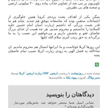
تلویزیون پر می شد از تصاویر جذاب پیاده روی ۲۰ میلیونی اربعین
و صحنه های بی نظیرش.
میگن یکی از اهداف پشت پرده‌ی کرونا همین جلوگیری از
اجتماعات مذهبی بوده که متاسفانه موفق هم شدند. شاید هم ما
قدر نعمت بزرگی که داشتیم (زیارت آسان امام حسین علیه
السلام) را ندانستیم و محروم شدیم. هر چه هست از خدای بزرگ
تقاضای عفو و بخشش داریم و می‌خواهیم این نعمت را به ما
برگرداند به حق زینب کبری سلام الله علیها
این روزها کربلا غوغاست و ما ایرانیها امسال هم محروم ماندیم. ان
شاءالله به فضل الهی به زودی زیارت کربلا نصیب تمام عاشقان
بشه
نوشته شده در
روزنوشت
با برچسب
اربعین 1400
٬
زیارت اربعین
٬
کربلا
توسط
مدیر وبلاگ
. افزودن
پیوند یکتا
به علاقمندی‌ها.
دیدگاهتان را بنویسید
نشانی ایمیل شما منتشر نخواهد شد.
بخش‌های موردنیاز
علامت‌گذاری شده‌اند
*