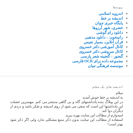
پیوندها
اندروید اسلامی
اندیشه بر خط
پایگاه خبری جوان
خضری، شهر آرزوها
دانلود رام گوشی
راسخون – دانلود مذهبی
قرآن آنلاین، بسیار نفیس
کانال آموزشی دکتر خسروی
کانال سروشی دکتر خسروی
گنجور – گنجینه شعر پارسی
مجموعه داده برای OCR فارسی
موسسه فرهنگی تبیان
اندیشه های یک معلم
سلام
به اندیشه بر خط خوش آمدید.
در این وبلاگ بنده یادداشتهای گاه و بی گاهی منتشر می کنم. مهمترین خصلت
این یادداشتها این است که سعی می شود از روی اندیشه و تفکر باشد و دردی از
دیگران دوا کند.
امیدوارم از مطالب این سایت بهره ببرید.
استفاده از مطالب این سایت بدون ذکر منبع مشکلی ندارد ولی اگر ذکر شود
بهتر است!