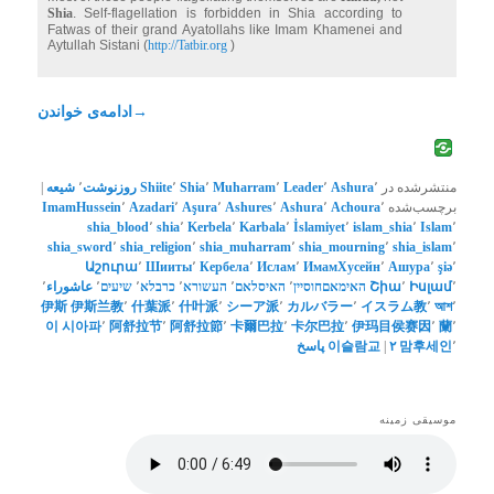
Shia
. Self-flagellation is forbidden in Shia according to
Fatwas of their grand Ayatollahs like Imam Khamenei and
Aytullah Sistani (
http://Tatbir.org
)
→
ادامه‌ی خواندن
منتشرشده در
٬
Ashura
٬
Leader
٬
Muharram
٬
Shia
٬
Shiite
روزنوشت
٬
شیعه
|
برچسب‌شده
٬
Achoura
٬
Ashura
٬
Ashures
٬
Aşura
٬
Azadari
٬
ImamHussein
shia_blood
٬
shia
٬
Kerbela
٬
Karbala
٬
İslamiyet
٬
islam_shia
٬
Islam
٬
shia_sword
٬
shia_religion
٬
shia_muharram
٬
shia_mourning
٬
shia_islam
٬
Աշուրա
٬
Шииты
٬
Кербела
٬
Ислам
٬
ИмамХусейн
٬
Ашурa
٬
şiə
٬
٬
Իսլամ
٬
Շիա
האימאםחוסיין
٬
האיסלאם
٬
העשורא
٬
כרבלא
٬
שיעים
٬
عاشوراء
٬
伊斯
伊斯兰教
٬
什葉派
٬
什叶派
٬
シーア派
٬
カルバラー
٬
イスラム教
٬
আশ
٬
이
시아파
٬
阿舒拉节
٬
阿舒拉節
٬
卡爾巴拉
٬
卡尔巴拉
٬
伊玛目侯赛因
٬
蘭
٬
٬
맘후세인
۲
|
이슬람교
پاسخ
موسیقی زمینه