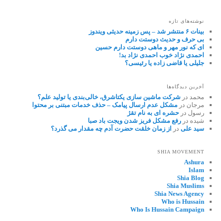
نوشته‌های تازه
بینات ۶ منتشر شد – پس زمینه حدیثی ویندوز
بی حرف و حدیث دوستت دارم
ای که نور مهر و ماهی دوستت دارم حسین
احمدی نژاد خوب احمدی نژاد بد!
جلیلی یا قاضی زاده یا رئیسی؟
آخرین دیدگاه‌ها
محمد
در
شرکت ماشین سازی یکتاشرق، خالی‌بندی یا تولید علم؟
مرجان
در
مشکل عدم ارسال پیامک – حذف خدمات مبتنی بر محتوا
رسول
در
حشره ای به نام تقژ
شیده
در
رفع مشکل فریز شدن ویجت باد صبا
سید علی
در
از زمان خلقت حضرت آدم چه مقدار می گذرد؟
SHIA MOVEMENT
Ashura
Islam
Shia Blog
Shia Muslims
Shia News Agency
Who is Hussain
Who Is Hussain Campaign