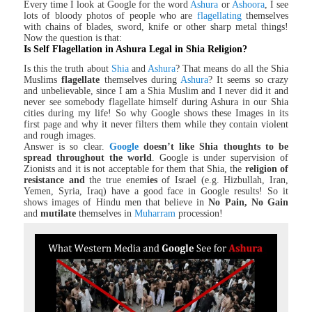
Every time I look at Google for the word
Ashura
or
Ashoora
, I see
lots of bloody photos of people who are
flagellating
themselves
with chains of blades, sword, knife or other sharp metal things!
Now the question is that:
Is Self Flagellation in Ashura Legal in Shia Religion?
Is this the truth about
Shia
and
Ashura
? That means do all the Shia
Muslims
flagellate
themselves during
Ashura
? It seems so crazy
and unbelievable, since I am a Shia Muslim and I never did it and
never see somebody flagellate himself during Ashura in our Shia
cities during my life! So why Google shows these Images in its
first page and why it never filters them while they contain violent
and rough images.
Answer is so clear.
Google
doesn’t like Shia thoughts to be
spread throughout the world
. Google is under supervision of
Zionists and it is not acceptable for them that Shia, the
religion of
resistance
and
the true enem
ies
of Israel (e.g. Hizbullah, Iran,
Yemen, Syria, Iraq) have a good face in Google results! So it
shows images of Hindu men that believe in
No Pain, No Gain
and
mutilate
themselves in
Muharram
procession!