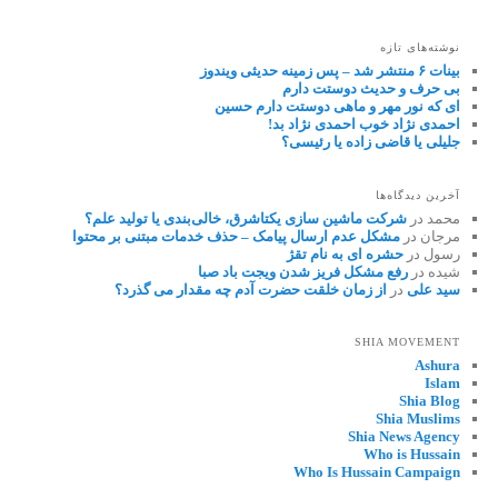
نوشته‌های تازه
بینات ۶ منتشر شد – پس زمینه حدیثی ویندوز
بی حرف و حدیث دوستت دارم
ای که نور مهر و ماهی دوستت دارم حسین
احمدی نژاد خوب احمدی نژاد بد!
جلیلی یا قاضی زاده یا رئیسی؟
آخرین دیدگاه‌ها
محمد
در
شرکت ماشین سازی یکتاشرق، خالی‌بندی یا تولید علم؟
مرجان
در
مشکل عدم ارسال پیامک – حذف خدمات مبتنی بر محتوا
رسول
در
حشره ای به نام تقژ
شیده
در
رفع مشکل فریز شدن ویجت باد صبا
سید علی
در
از زمان خلقت حضرت آدم چه مقدار می گذرد؟
SHIA MOVEMENT
Ashura
Islam
Shia Blog
Shia Muslims
Shia News Agency
Who is Hussain
Who Is Hussain Campaign