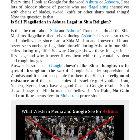
Every time I look at Google for the word
Ashura
or
Ashoora
, I see
lots of bloody photos of people who are
flagellating
themselves
with chains of blades, sword, knife or other sharp metal things!
Now the question is that:
Is Self Flagellation in Ashura Legal in Shia Religion?
Is this the truth about
Shia
and
Ashura
? That means do all the Shia
Muslims
flagellate
themselves during
Ashura
? It seems so crazy
and unbelievable, since I am a Shia Muslim and I never did it and
never see somebody flagellate himself during Ashura in our Shia
cities during my life! So why Google shows these Images in its
first page and why it never filters them while they contain violent
and rough images.
Answer is so clear.
Google
doesn’t like Shia thoughts to be
spread throughout the world
. Google is under supervision of
Zionists and it is not acceptable for them that Shia, the
religion of
resistance
and
the true enem
ies
of Israel (e.g. Hizbullah, Iran,
Yemen, Syria, Iraq) have a good face in Google results! So it
shows images of Hindu men that believe in
No Pain, No Gain
and
mutilate
themselves in
Muharram
procession!