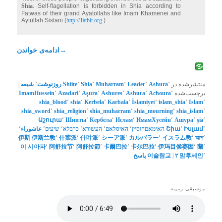
Shia
. Self-flagellation is forbidden in Shia according to
Fatwas of their grand Ayatollahs like Imam Khamenei and
Aytullah Sistani (
http://Tatbir.org
)
→
ادامه‌ی خواندن
منتشرشده در
٬
Ashura
٬
Leader
٬
Muharram
٬
Shia
٬
Shiite
روزنوشت
٬
شیعه
|
برچسب‌شده
٬
Achoura
٬
Ashura
٬
Ashures
٬
Aşura
٬
Azadari
٬
ImamHussein
shia_blood
٬
shia
٬
Kerbela
٬
Karbala
٬
İslamiyet
٬
islam_shia
٬
Islam
٬
shia_sword
٬
shia_religion
٬
shia_muharram
٬
shia_mourning
٬
shia_islam
٬
Աշուրա
٬
Шииты
٬
Кербела
٬
Ислам
٬
ИмамХусейн
٬
Ашурa
٬
şiə
٬
٬
Իսլամ
٬
Շիա
האימאםחוסיין
٬
האיסלאם
٬
העשורא
٬
כרבלא
٬
שיעים
٬
عاشوراء
٬
伊斯
伊斯兰教
٬
什葉派
٬
什叶派
٬
シーア派
٬
カルバラー
٬
イスラム教
٬
আশ
٬
이
시아파
٬
阿舒拉节
٬
阿舒拉節
٬
卡爾巴拉
٬
卡尔巴拉
٬
伊玛目侯赛因
٬
蘭
٬
٬
맘후세인
۲
|
이슬람교
پاسخ
موسیقی زمینه