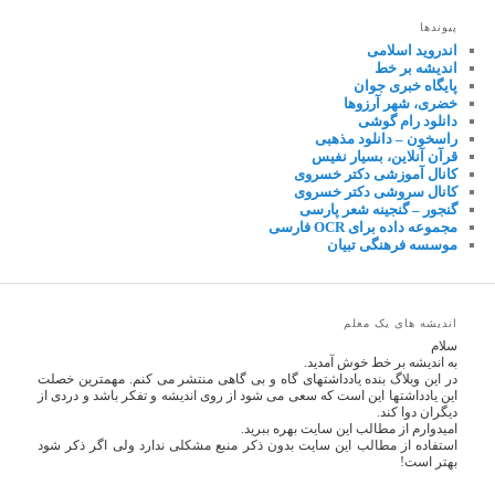
پیوندها
اندروید اسلامی
اندیشه بر خط
پایگاه خبری جوان
خضری، شهر آرزوها
دانلود رام گوشی
راسخون – دانلود مذهبی
قرآن آنلاین، بسیار نفیس
کانال آموزشی دکتر خسروی
کانال سروشی دکتر خسروی
گنجور – گنجینه شعر پارسی
مجموعه داده برای OCR فارسی
موسسه فرهنگی تبیان
اندیشه های یک معلم
سلام
به اندیشه بر خط خوش آمدید.
در این وبلاگ بنده یادداشتهای گاه و بی گاهی منتشر می کنم. مهمترین خصلت
این یادداشتها این است که سعی می شود از روی اندیشه و تفکر باشد و دردی از
دیگران دوا کند.
امیدوارم از مطالب این سایت بهره ببرید.
استفاده از مطالب این سایت بدون ذکر منبع مشکلی ندارد ولی اگر ذکر شود
بهتر است!