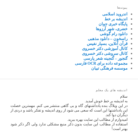
پیوندها
اندروید اسلامی
اندیشه بر خط
پایگاه خبری جوان
خضری، شهر آرزوها
دانلود رام گوشی
راسخون – دانلود مذهبی
قرآن آنلاین، بسیار نفیس
کانال آموزشی دکتر خسروی
کانال سروشی دکتر خسروی
گنجور – گنجینه شعر پارسی
مجموعه داده برای OCR فارسی
موسسه فرهنگی تبیان
اندیشه های یک معلم
سلام
به اندیشه بر خط خوش آمدید.
در این وبلاگ بنده یادداشتهای گاه و بی گاهی منتشر می کنم. مهمترین خصلت
این یادداشتها این است که سعی می شود از روی اندیشه و تفکر باشد و دردی از
دیگران دوا کند.
امیدوارم از مطالب این سایت بهره ببرید.
استفاده از مطالب این سایت بدون ذکر منبع مشکلی ندارد ولی اگر ذکر شود
بهتر است!