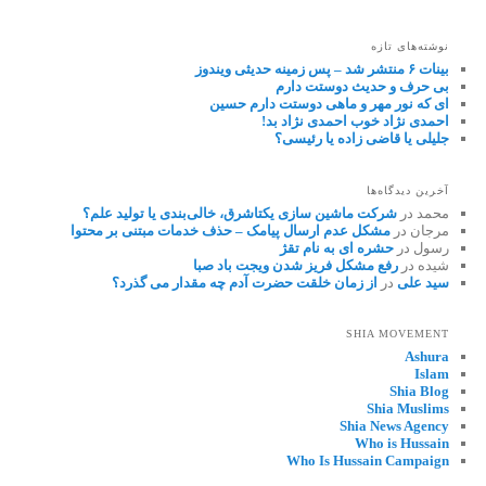
نوشته‌های تازه
بینات ۶ منتشر شد – پس زمینه حدیثی ویندوز
بی حرف و حدیث دوستت دارم
ای که نور مهر و ماهی دوستت دارم حسین
احمدی نژاد خوب احمدی نژاد بد!
جلیلی یا قاضی زاده یا رئیسی؟
آخرین دیدگاه‌ها
محمد
در
شرکت ماشین سازی یکتاشرق، خالی‌بندی یا تولید علم؟
مرجان
در
مشکل عدم ارسال پیامک – حذف خدمات مبتنی بر محتوا
رسول
در
حشره ای به نام تقژ
شیده
در
رفع مشکل فریز شدن ویجت باد صبا
سید علی
در
از زمان خلقت حضرت آدم چه مقدار می گذرد؟
SHIA MOVEMENT
Ashura
Islam
Shia Blog
Shia Muslims
Shia News Agency
Who is Hussain
Who Is Hussain Campaign