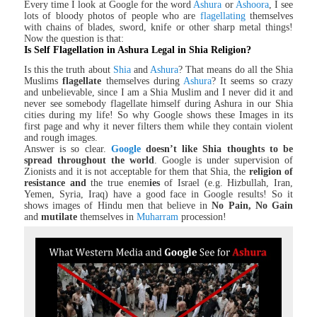
Every time I look at Google for the word
Ashura
or
Ashoora
, I see
lots of bloody photos of people who are
flagellating
themselves
with chains of blades, sword, knife or other sharp metal things!
Now the question is that:
Is Self Flagellation in Ashura Legal in Shia Religion?
Is this the truth about
Shia
and
Ashura
? That means do all the Shia
Muslims
flagellate
themselves during
Ashura
? It seems so crazy
and unbelievable, since I am a Shia Muslim and I never did it and
never see somebody flagellate himself during Ashura in our Shia
cities during my life! So why Google shows these Images in its
first page and why it never filters them while they contain violent
and rough images.
Answer is so clear.
Google
doesn’t like Shia thoughts to be
spread throughout the world
. Google is under supervision of
Zionists and it is not acceptable for them that Shia, the
religion of
resistance
and
the true enem
ies
of Israel (e.g. Hizbullah, Iran,
Yemen, Syria, Iraq) have a good face in Google results! So it
shows images of Hindu men that believe in
No Pain, No Gain
and
mutilate
themselves in
Muharram
procession!