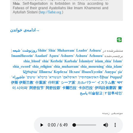
Shia
. Self-flagellation is forbidden in Shia according to
Fatwas of their grand Ayatollahs like Imam Khamenei and
Aytullah Sistani (
http://Tatbir.org
)
→
ادامه‌ی خواندن
منتشرشده در
٬
Ashura
٬
Leader
٬
Muharram
٬
Shia
٬
Shiite
روزنوشت
٬
شیعه
|
برچسب‌شده
٬
Achoura
٬
Ashura
٬
Ashures
٬
Aşura
٬
Azadari
٬
ImamHussein
shia_blood
٬
shia
٬
Kerbela
٬
Karbala
٬
İslamiyet
٬
islam_shia
٬
Islam
٬
shia_sword
٬
shia_religion
٬
shia_muharram
٬
shia_mourning
٬
shia_islam
٬
Աշուրա
٬
Шииты
٬
Кербела
٬
Ислам
٬
ИмамХусейн
٬
Ашурa
٬
şiə
٬
٬
Իսլամ
٬
Շիա
האימאםחוסיין
٬
האיסלאם
٬
העשורא
٬
כרבלא
٬
שיעים
٬
عاشوراء
٬
伊斯
伊斯兰教
٬
什葉派
٬
什叶派
٬
シーア派
٬
カルバラー
٬
イスラム教
٬
আশ
٬
이
시아파
٬
阿舒拉节
٬
阿舒拉節
٬
卡爾巴拉
٬
卡尔巴拉
٬
伊玛目侯赛因
٬
蘭
٬
٬
맘후세인
۲
|
이슬람교
پاسخ
موسیقی زمینه