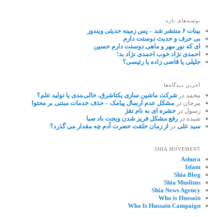
نوشته‌های تازه
بینات ۶ منتشر شد – پس زمینه حدیثی ویندوز
بی حرف و حدیث دوستت دارم
ای که نور مهر و ماهی دوستت دارم حسین
احمدی نژاد خوب احمدی نژاد بد!
جلیلی یا قاضی زاده یا رئیسی؟
آخرین دیدگاه‌ها
محمد
در
شرکت ماشین سازی یکتاشرق، خالی‌بندی یا تولید علم؟
مرجان
در
مشکل عدم ارسال پیامک – حذف خدمات مبتنی بر محتوا
رسول
در
حشره ای به نام تقژ
شیده
در
رفع مشکل فریز شدن ویجت باد صبا
سید علی
در
از زمان خلقت حضرت آدم چه مقدار می گذرد؟
SHIA MOVEMENT
Ashura
Islam
Shia Blog
Shia Muslims
Shia News Agency
Who is Hussain
Who Is Hussain Campaign