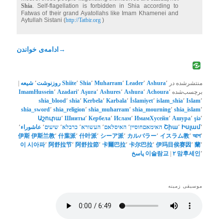
Shia
. Self-flagellation is forbidden in Shia according to
Fatwas of their grand Ayatollahs like Imam Khamenei and
Aytullah Sistani (
http://Tatbir.org
)
→
ادامه‌ی خواندن
منتشرشده در
٬
Ashura
٬
Leader
٬
Muharram
٬
Shia
٬
Shiite
روزنوشت
٬
شیعه
|
برچسب‌شده
٬
Achoura
٬
Ashura
٬
Ashures
٬
Aşura
٬
Azadari
٬
ImamHussein
shia_blood
٬
shia
٬
Kerbela
٬
Karbala
٬
İslamiyet
٬
islam_shia
٬
Islam
٬
shia_sword
٬
shia_religion
٬
shia_muharram
٬
shia_mourning
٬
shia_islam
٬
Աշուրա
٬
Шииты
٬
Кербела
٬
Ислам
٬
ИмамХусейн
٬
Ашурa
٬
şiə
٬
٬
Իսլամ
٬
Շիա
האימאםחוסיין
٬
האיסלאם
٬
העשורא
٬
כרבלא
٬
שיעים
٬
عاشوراء
٬
伊斯
伊斯兰教
٬
什葉派
٬
什叶派
٬
シーア派
٬
カルバラー
٬
イスラム教
٬
আশ
٬
이
시아파
٬
阿舒拉节
٬
阿舒拉節
٬
卡爾巴拉
٬
卡尔巴拉
٬
伊玛目侯赛因
٬
蘭
٬
٬
맘후세인
۲
|
이슬람교
پاسخ
موسیقی زمینه