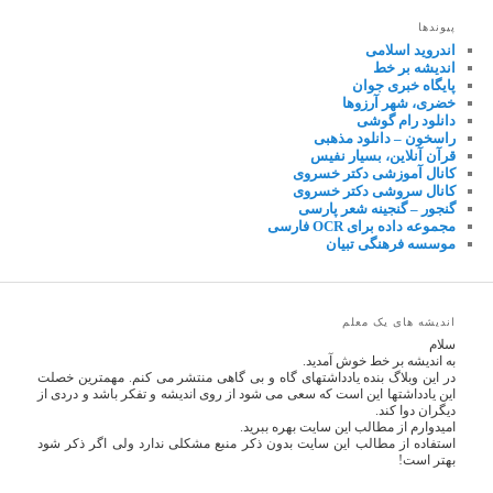
پیوندها
اندروید اسلامی
اندیشه بر خط
پایگاه خبری جوان
خضری، شهر آرزوها
دانلود رام گوشی
راسخون – دانلود مذهبی
قرآن آنلاین، بسیار نفیس
کانال آموزشی دکتر خسروی
کانال سروشی دکتر خسروی
گنجور – گنجینه شعر پارسی
مجموعه داده برای OCR فارسی
موسسه فرهنگی تبیان
اندیشه های یک معلم
سلام
به اندیشه بر خط خوش آمدید.
در این وبلاگ بنده یادداشتهای گاه و بی گاهی منتشر می کنم. مهمترین خصلت
این یادداشتها این است که سعی می شود از روی اندیشه و تفکر باشد و دردی از
دیگران دوا کند.
امیدوارم از مطالب این سایت بهره ببرید.
استفاده از مطالب این سایت بدون ذکر منبع مشکلی ندارد ولی اگر ذکر شود
بهتر است!