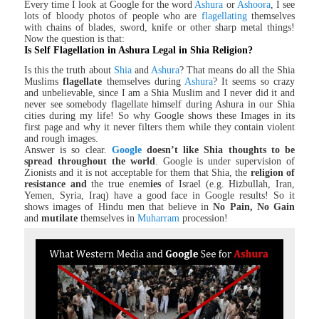
Every time I look at Google for the word
Ashura
or
Ashoora
, I see
lots of bloody photos of people who are
flagellating
themselves
with chains of blades, sword, knife or other sharp metal things!
Now the question is that:
Is Self Flagellation in Ashura Legal in Shia Religion?
Is this the truth about
Shia
and
Ashura
? That means do all the Shia
Muslims
flagellate
themselves during
Ashura
? It seems so crazy
and unbelievable, since I am a Shia Muslim and I never did it and
never see somebody flagellate himself during Ashura in our Shia
cities during my life! So why Google shows these Images in its
first page and why it never filters them while they contain violent
and rough images.
Answer is so clear.
Google
doesn’t like Shia thoughts to be
spread throughout the world
. Google is under supervision of
Zionists and it is not acceptable for them that Shia, the
religion of
resistance
and
the true enem
ies
of Israel (e.g. Hizbullah, Iran,
Yemen, Syria, Iraq) have a good face in Google results! So it
shows images of Hindu men that believe in
No Pain, No Gain
and
mutilate
themselves in
Muharram
procession!