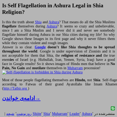
Is Self Flagellation in Ashura Legal in Shia
Religion?
Is this the truth about
Shia
and
Ashura
? That means do all the Shia Muslims
flagellate
themselves during
Ashura
? It seems so crazy and unbelievable,
since I am a Shia Muslim and I never did it and never see somebody
flagellate himself during Ashura in our Shia cities during my life! So why
Google shows these Images in its first page and why it never filters them
while they contain violent and rough images.
Answer is so clear.
Google
doesn’t like Shia thoughts to be spread
throughout the world
. Google is under supervision of Zionists and it is
not acceptable for them that Shia, the
religion of resistance
and
the true
enem
ies
of Israel (e.g. Hizbullah, Iran, Yemen, Syria, Iraq) have a good
face in Google results! So it shows images of Hindu men that believe in
No
Pain, No Gain
and
mutilate
themselves in
Muharram
procession!
Most of those people flagellating themselves are
Hindu,
not
Shia
. Self-flag
according to Fatwas of their grand Ayatollahs like Imam Khamen
(
http://Tatbir.org
)
→
ادامه‌ی خواندن
منتشرشده در
٬
Ashura
٬
Leader
٬
Muharram
٬
Shia
٬
Shiite
روزنوشت
٬
شیعه
|