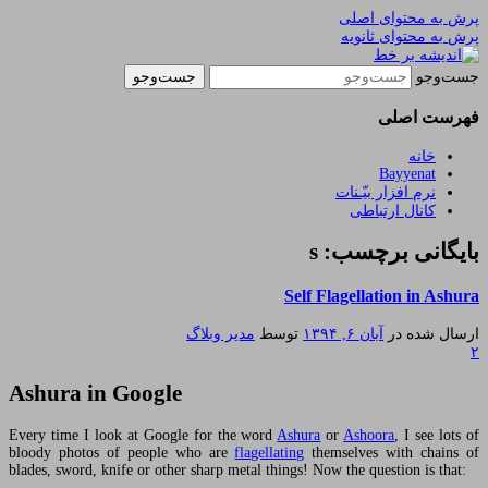
پرش به محتوای اصلی
پرش به محتوای ثانویه
یادداشتهای یک معلم در باب زندگی، اخلاق، اخبار،
اندیشه بر خط
جست‌وجو
علم و سیاست
فهرست اصلی
خانه
Bayyenat
نرم افزار بیّـنات
کانال ارتباطی
بایگانی برچسب: s
Self Flagellation in Ashura
ارسال شده در
آبان ۶, ۱۳۹۴
توسط
مدیر وبلاگ
۲
Ashura in Google
Every time I look at Google for the word
Ashura
or
Ashoora
, I see lots of
bloody photos of people who are
flagellating
themselves with chains of
blades, sword, knife or other sharp metal things! Now the question is that: