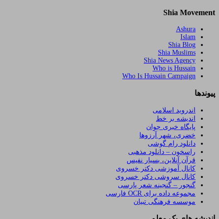
Shia Movement
Ashura
Islam
Shia Blog
Shia Muslims
Shia News Agency
Who is Hussain
Who Is Hussain Campaign
پیوندها
اندروید اسلامی
اندیشه بر خط
پایگاه خبری جوان
خضری، شهر آرزوها
دانلود رام گوشی
راسخون – دانلود مذهبی
قرآن آنلاین، بسیار نفیس
کانال آموزشی دکتر خسروی
کانال سروشی دکتر خسروی
گنجور – گنجینه شعر پارسی
مجموعه داده برای OCR فارسی
موسسه فرهنگی تبیان
اندیشه های یک معلم