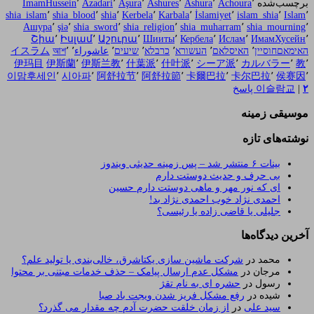
برچسب‌شده
٬
Achoura
٬
Ashura
٬
Ashures
٬
Aşura
٬
Azadari
٬
ImamHussein
shia_islam
٬
shia_blood
٬
shia
٬
Kerbela
٬
Karbala
٬
İslamiyet
٬
islam_shia
٬
Islam
٬
Ашурa
٬
şiə
٬
shia_sword
٬
shia_religion
٬
shia_muharram
٬
shia_mourning
٬
Շիա
٬
Իսլամ
٬
Աշուրա
٬
Шииты
٬
Кербела
٬
Ислам
٬
ИмамХусейн
٬
האימאםחוסיין
٬
האיסלאם
٬
העשורא
٬
כרבלא
٬
שיעים
٬
عاشوراء
٬
٬
আশ
イスラム
伊玛目
伊斯蘭
٬
伊斯兰教
٬
什葉派
٬
什叶派
٬
シーア派
٬
カルバラー
٬
教
٬
이맘후세인
٬
시아파
٬
阿舒拉节
٬
阿舒拉節
٬
卡爾巴拉
٬
卡尔巴拉
٬
侯赛因
٬
۲
|
이슬람교
پاسخ
موسیقی زمینه
نوشته‌های تازه
بینات ۶ منتشر شد – پس زمینه حدیثی ویندوز
بی حرف و حدیث دوستت دارم
ای که نور مهر و ماهی دوستت دارم حسین
احمدی نژاد خوب احمدی نژاد بد!
جلیلی یا قاضی زاده یا رئیسی؟
آخرین دیدگاه‌ها
محمد
در
شرکت ماشین سازی یکتاشرق، خالی‌بندی یا تولید علم؟
مرجان
در
مشکل عدم ارسال پیامک – حذف خدمات مبتنی بر محتوا
رسول
در
حشره ای به نام تقژ
شیده
در
رفع مشکل فریز شدن ویجت باد صبا
سید علی
در
از زمان خلقت حضرت آدم چه مقدار می گذرد؟