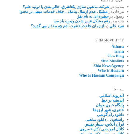
آخرین دیدگاه‌ها
محمد
در
شرکت ماشین سازی یکتاشرق، خالی‌بندی یا تولید علم؟
مرجان
در
مشکل عدم ارسال پیامک – حذف خدمات مبتنی بر محتوا
رسول
در
حشره ای به نام تقژ
شیده
در
رفع مشکل فریز شدن ویجت باد صبا
سید علی
در
از زمان خلقت حضرت آدم چه مقدار می گذرد؟
SHIA MOVEMENT
Ashura
Islam
Shia Blog
Shia Muslims
Shia News Agency
Who is Hussain
Who Is Hussain Campaign
پیوندها
اندروید اسلامی
اندیشه بر خط
پایگاه خبری جوان
خضری، شهر آرزوها
دانلود رام گوشی
راسخون – دانلود مذهبی
قرآن آنلاین، بسیار نفیس
کانال آموزشی دکتر خسروی
کانال سروشی دکتر خسروی