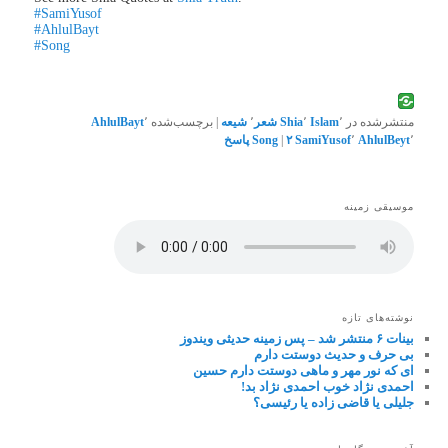
#SamiYusof
#AhlulBayt
#Song
منتشرشده در
٬
Islam
٬
Shia
شعر
٬
شیعه
|
برچسب‌شده
٬
AhlulBayt
٬
AhlulBeyt
٬
SamiYusof
۲
|
Song
پاسخ
موسیقی زمینه
نوشته‌های تازه
بینات ۶ منتشر شد – پس زمینه حدیثی ویندوز
بی حرف و حدیث دوستت دارم
ای که نور مهر و ماهی دوستت دارم حسین
احمدی نژاد خوب احمدی نژاد بد!
جلیلی یا قاضی زاده یا رئیسی؟