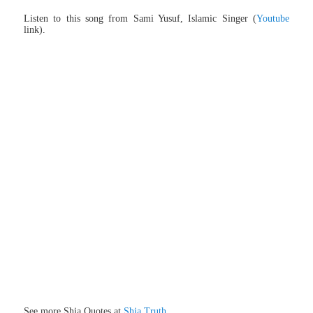
Listen to this song from Sami Yusuf, Islamic Singer (
Youtube
link).
See more Shia Quotes at
Shia Truth
.