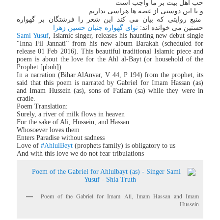
حب اهل بیت بر ما واجب است
و با این دوستی از غصه ها هراسی نداریم
منبع روایتی که بیان می کند این شعر را فرشتگان بر گهواره
حسنین می خوانده اند:
نوای گهواره جنبان حسین زهرا
Sami Yusuf
, Islamic singer, releases his haunting new debut single
“Inna Fil Jannati” from his new album Barakah (scheduled for
release 01 Feb 2016). This beautiful traditional Islamic piece and
poem is about the love for the Ahl al-Bayt (or household of the
Prophet [pbuh]).
In a narration (Bihar AlAnvar, V 44, P 194) from the prophet, its
said that this poem is narrated by Gabriel for Imam Hassan (as)
and Imam Hussein (as), sons of Fatiam (sa) while they were in
cradle.
Poem Translation:
Surely, a river of milk flows in heaven
For the sake of Ali, Hussein, and Hassan
Whosoever loves them
Enters Paradise without sadness
Love of
#AhlulBeyt
(prophets family) is obligatory to us
And with this love we do not fear tribulations
Poem of the Gabriel for Imam Ali, Imam Hassan and Imam
Hussein