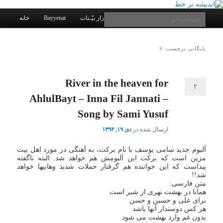
یادداشتهای یک معلم در باب زندگی، اخلاق، اخبار، علم و سیاست
پرش
پرش
به
به
فهرست
جست‌وجو
کانال ارتباطی
نرم افزار بیّـنات
Bayyenat
خانه
اصلی
محتوای
محتوای
ثانویه
اصلی
اندیشه بر خط
بایگانی برچسب: S
River in the heaven for
۲
AhlulBayt – Inna Fil Jannati –
Song by Sami Yusuf
ارسال شده در
دی ۱۹, ۱۳۹۴
آلبوم جدید سامی یوسف با نام برکت، به آهنگی در مورد اهل بیت
مزین است که برکت این آلبومش هم خواهد شد. البته ناگفته
پیداست که این خواننده هم گرفتار حملات شدید وهابیها خواهد
شد!!
متن فارسی:
همانا در بهشت نهری از شیر است
برای علی و حسین و حسن
هر کس دوستدار آنها باشد
بدون غم وارد بهشت می شود