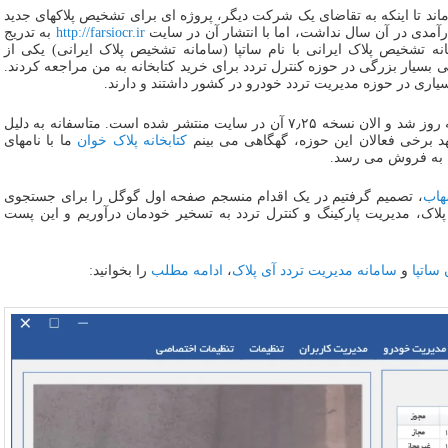
 اوایل سال ۱۳۹۱ مسکوت ماند تا اینکه به تقاضای یک شرکت دیگر، پروژه ای برای تشخیص پلاکهای جدید
آمدی در آن سال نداشت، اما با انتشار آن در سایت
http://farsiocr.ir
به تدریج
نه تشخیص پلاک ایرانی با نام ساتپا (سامانه تشخیص پلاک ایرانی) یکی از
سیار بزرگی در حوزه کنترل تردد برای خرید کتابخانه به من مراجعه کردند.
اری در حوزه مدیریت تردد خودرو در کشور داشتند و دارند.
مرتب به روز شد و الان نسخه ۷٫۲۵ آن در سایت منتشر شده است. متاسفانه به دلیل
د برخی فعالان این حوزه، گهگاهی می بینم
کتابخانه پلاک خوان
ما با نامهای
ضا به فروش می رسد.
اب
، تصمیم گرفتیم در یک اقدام منسجم صفحه اول گوگل را برای جستجوی
لاک، مدیریت پارکینگ و کنترل تردد به تسخیر خودمان درآوریم و این پست
 ساتپا
و
سامانه مدیریت تردد آی پلاک
،
ادامه مطلب
را بخوانید: