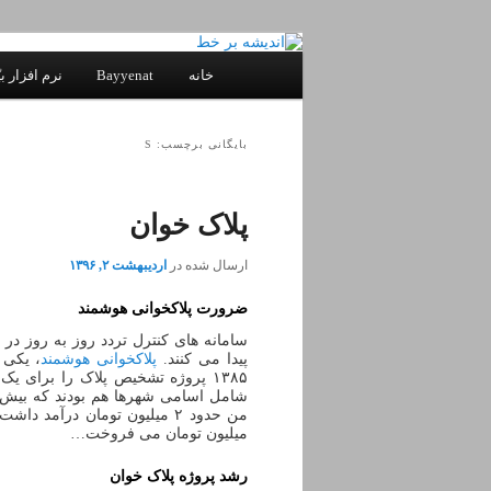
پرش
پرش
یادداشتهای یک معلم در باب زندگی،
به
به
فهرست
خانه
Bayyenat
نرم افزار بی
محتوای
محتوای
اصلی
ثانویه
اصلی
اندیشه بر خط
بایگانی برچسب: S
پلاک خوان
ارسال شده در
اردیبهشت ۲, ۱۳۹۶
ضرورت پلاکخوانی هوشمند
سامانه های کنترل تردد روز به روز در
پیدا می کنند.
پلاکخوانی هوشمند
، یکی 
۱۳۸۵ پروژه تشخیص پلاک را برای ی
میلیون تومان می فروخت…
رشد پروژه پلاک خوان