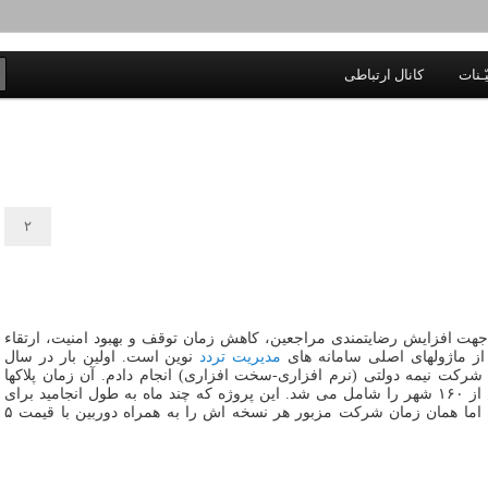
 اخلاق، اخبار، علم و سیاست
ّـنات
کانال ارتباطی
۲
 جهت افزایش رضایتمندی مراجعین، کاهش زمان توقف و بهبود امنیت، ارتقاء
از ماژولهای اصلی سامانه های
مدیریت تردد
نوین است. اولین بار در سال
ک شرکت نیمه دولتی (نرم افزاری-سخت افزاری) انجام دادم. آن زمان پلاکها
شامل اسامی شهرها هم بودند که بیش از ۱۶۰ شهر را شامل می شد. این پروژه که چند ماه به طول انجامید برای
من حدود ۲ میلیون تومان درآمد داشت اما همان زمان شرکت مزبور هر نسخه اش را به همراه دوربین با قیمت ۵