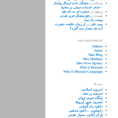
مرجان
در
مشکل عدم ارسال پیامک
– حذف خدمات مبتنی بر محتوا
رسول
در
حشره ای به نام تقژ
شیده
در
رفع مشکل فریز شدن
ویجت باد صبا
سید علی
در
از زمان خلقت حضرت
آدم چه مقدار می گذرد؟
SHIA MOVEMENT
Ashura
Islam
Shia Blog
Shia Muslims
Shia News Agency
Who is Hussain
Who Is Hussain Campaign
پیوندها
اندروید اسلامی
اندیشه بر خط
پایگاه خبری جوان
خضری، شهر آرزوها
دانلود رام گوشی
راسخون – دانلود مذهبی
قرآن آنلاین، بسیار نفیس