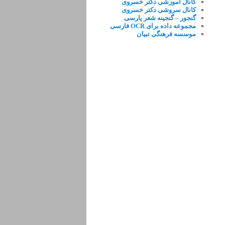
کانال آموزشی دکتر خسروی
کانال سروشی دکتر خسروی
گنجور – گنجینه شعر پارسی
مجموعه داده برای OCR فارسی
موسسه فرهنگی تبیان