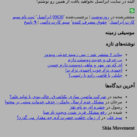
البته در سایت ایرانسل نخواهید یافت از همین رو نوشتم!
منتشرشده در
روزنوشت
|
برچسب‌شده
٬
09630
ایرانسل
٬
ثبت نام سیم
کارت ایرانسل
٬
حقوق مصرف کننده
٬
سیم کارت دائمی
|
۹
پاسخ
موسیقی زمینه
نوشته‌های تازه
بینات ۶ منتشر شد – پس زمینه حدیثی ویندوز
بی حرف و حدیث دوستت دارم
ای که نور مهر و ماهی دوستت دارم حسین
احمدی نژاد خوب احمدی نژاد بد!
جلیلی یا قاضی زاده یا رئیسی؟
آخرین دیدگاه‌ها
محمد
در
شرکت ماشین سازی یکتاشرق، خالی‌بندی یا تولید علم؟
مرجان
در
مشکل عدم ارسال پیامک – حذف خدمات مبتنی بر محتوا
رسول
در
حشره ای به نام تقژ
شیده
در
رفع مشکل فریز شدن ویجت باد صبا
سید علی
در
از زمان خلقت حضرت آدم چه مقدار می گذرد؟
Shia Movement