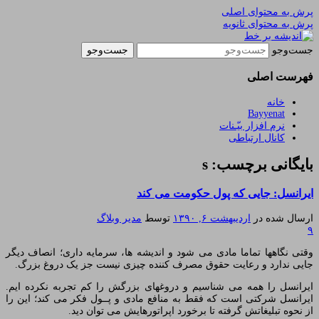
پرش به محتوای اصلی
پرش به محتوای ثانویه
یادداشتهای یک معلم در باب زندگی، اخلاق، اخبار،
اندیشه بر خط
جست‌وجو
علم و سیاست
فهرست اصلی
خانه
Bayyenat
نرم افزار بیّـنات
کانال ارتباطی
بایگانی برچسب: s
ایرانسل: جایی که پول حکومت می کند
ارسال شده در
اردیبهشت ۶, ۱۳۹۰
توسط
مدیر وبلاگ
۹
وقتی نگاهها تماما مادی می شود و اندیشه ها، سرمایه داری؛ انصاف دیگر
جایی ندارد و رعایت حقوق مصرف کننده چیزی نیست جز یک دروغ بزرگ.
ایرانسل را همه می شناسیم و دروغهای بزرگش را کم تجربه نکرده ایم.
ایرانسل شرکتی است که فقط به منافع مادی و پــول فکر می کند؛ این را
از نحوه تبلیغاتش گرفته تا برخورد اپراتورهایش می توان دید.