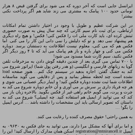
ایرانسل جایی است که آخر دوره که می شود برای گرفتن قبض ۸ هزار
تومانی حدود ۱۰۰ پیامک به مشتری می زند شاید هم اگر پرداخت نکنی
بیشتر!
در این شرکت عظیم و طویل با وجود در اختیار داشتن تمام امکانات
ارتباطی، برای ثبت نام سیم کارتی که چند سال پیش به صورت حضوری
ثبتش کرده ای، باید کارت ملی ات را فکس کنی! فکس! و هیچ راه دیگری
هم پیشنهاد نمی دهد. و تو که دلیلش را نمی دانی این کار را می کنی. اما
فکس هم که می کنی، معلوم نیست اطلاعاتت به دستشان برسد. دوباره
فکس می کنی و چهار باره و باز هم پیامک می آید که تا ۴ روز دیگر اگر
فکس نکنید، سیم کارت شما مسدود می شود!
با ۷۰۰ تماس می گیری بعد از چندین دقیقه گوش دادن به مزخرفات تلفن
گویا به زبانهای فارسی و انگلیسی (و هدر رفتن پول شما) اپراتور شروع می
کند به جفنگ گفتن: اجازه بدهید در سیستم چک کنم… هنوز صفحه load
نشده است چند لحظه منتظر بمانید و پس از دقایقی می گوید متاسفانه
اطلاعات شما ثبت نشده دوباره فکس کنید! و اینبار دیگر عصبانی می شوِی و
هر چه فریاد داری بر سرش بر می آوری و آن خانم دوباره شروع می کند به
چرت و پرت، می گویم خانم راهی غیر از فکس بگویید. بالاخره زبان باز می
کند که می توانید از ایمیل هم استفاده کنید. چه ایمیلی؟ شروع می کند به
داستان که تصویر ارسالی باید این مشخصات را داشته باشد … آدرس ایمیل
را بگو! …
به همین راحتی! حقوق مصرف کننده را رعایت می کنند.
و اما برای آنها که مشکل مرا دارند، می توانید به جای فکس به ۰۹۶۳۰ به
ایمیل registration@mtnirancell.ir اسکن همان مدارک را ارسال کنید! این را