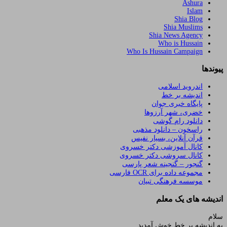
Ashura
Islam
Shia Blog
Shia Muslims
Shia News Agency
Who is Hussain
Who Is Hussain Campaign
پیوندها
اندروید اسلامی
اندیشه بر خط
پایگاه خبری جوان
خضری، شهر آرزوها
دانلود رام گوشی
راسخون – دانلود مذهبی
قرآن آنلاین، بسیار نفیس
کانال آموزشی دکتر خسروی
کانال سروشی دکتر خسروی
گنجور – گنجینه شعر پارسی
مجموعه داده برای OCR فارسی
موسسه فرهنگی تبیان
اندیشه های یک معلم
سلام
به اندیشه بر خط خوش آمدید.