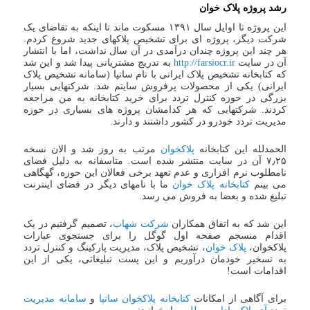
رشد پروژه پلاک خوان
این پروژه تا اوایل سال ۱۳۹۱ مسکوت ماند تا اینکه به تقاضای یک
شرکت دیگر، پروژه ای برای تشخیص پلاکهای جدید شروع کردم.
هر چند این پروژه چندان درآمدی در آن سال نداشت، اما با انتشار
آن در سایت
http://farsiocr.ir
به تدریج مشتریانی پیدا شد و این شد
که کتابخانه تشخیص پلاک ایرانی با نام ساتپا (سامانه تشخیص پلاک
ایرانی) یکی از محصولات پرفروش سایتم شد. شرکتهایی بسیار
بزرگی در حوزه کنترل تردد برای خرید کتابخانه به من مراجعه
کردند. شرکتهایی که هر کدامشان پروژه های بسیاری در حوزه
مدیریت تردد خودرو در کشور داشتند و دارند.
الحمدلله این کتابخانه
پلاکخوان
مرتب به روز شد و الان نسخه
۷٫۲۵ آن در سایت منتشر شده است. متاسفانه به دلیل فضای
نامطلوب نرم افزاری و عدم تعهد برخی فعالان این حوزه، گهگاهی
می بینم
کتابخانه پلاک خوان
ما با نامهای دیگر در فضای اینترنت
تبلیغ شده و بعضا به فروش می رسد.
این شد که به اتفاق همکاران
شرکت شهاب
، تصمیم گرفتیم در یک
اقدام منسجم صفحه اول گوگل را برای جستجوی عبارات
پلاکخوان،
پلاک خوان
، تشخیص پلاک، مدیریت پارکینگ و کنترل تردد
به تسخیر خودمان درآوریم و این پست تبلیغاتی، یکی از این
اقدامات است!
برای آگاهی از امکانات
کتابخانه پلاکخوان ساتپا
و
سامانه مدیریت