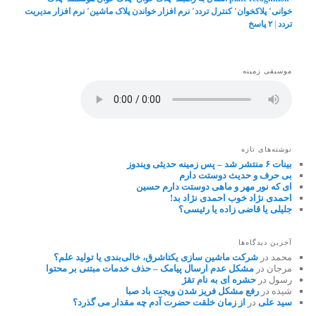
خوانی
٬
پلاکخوان
٬
کنترل تردد
٬
نرم افزار خواندن پلاک ماشین
٬
نرم افزار مدیریت
تردد
|
۲
پاسخ
موسیقی زمینه
نوشته‌های تازه
بینات ۶ منتشر شد – پس زمینه حدیثی ویندوز
بی حرف و حدیث دوستت دارم
ای که نور مهر و ماهی دوستت دارم حسین
احمدی نژاد خوب احمدی نژاد بد!
جلیلی یا قاضی زاده یا رئیسی؟
آخرین دیدگاه‌ها
محمد
در
شرکت ماشین سازی یکتاشرق، خالی‌بندی یا تولید علم؟
مرجان
در
مشکل عدم ارسال پیامک – حذف خدمات مبتنی بر محتوا
رسول
در
حشره ای به نام تقژ
شیده
در
رفع مشکل فریز شدن ویجت باد صبا
سید علی
در
از زمان خلقت حضرت آدم چه مقدار می گذرد؟