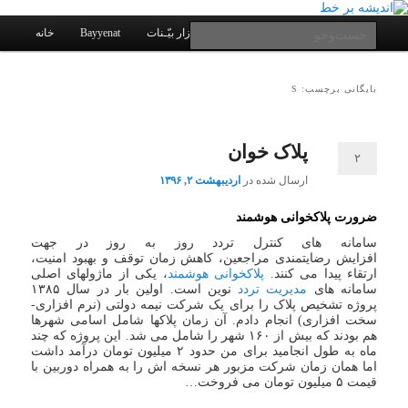
یادداشتهای یک معلم در باب زندگی، اخلاق، اخبار، علم و سیاست
پرش
پرش
به
به
فهرست
جست‌وجو
کانال ارتباطی
نرم افزار بیّـنات
Bayyenat
خانه
اصلی
محتوای
محتوای
ثانویه
اصلی
اندیشه بر خط
بایگانی برچسب: S
پلاک خوان
۲
ارسال شده در
اردیبهشت ۲, ۱۳۹۶
ضرورت پلاکخوانی هوشمند
سامانه های کنترل تردد روز به روز در جهت
افزایش رضایتمندی مراجعین، کاهش زمان توقف و بهبود امنیت،
ارتقاء پیدا می کنند.
پلاکخوانی هوشمند
، یکی از ماژولهای اصلی
سامانه های
مدیریت تردد
نوین است. اولین بار در سال ۱۳۸۵
پروژه تشخیص پلاک را برای یک شرکت نیمه دولتی (نرم افزاری-
سخت افزاری) انجام دادم. آن زمان پلاکها شامل اسامی شهرها
هم بودند که بیش از ۱۶۰ شهر را شامل می شد. این پروژه که چند
ماه به طول انجامید برای من حدود ۲ میلیون تومان درآمد داشت
اما همان زمان شرکت مزبور هر نسخه اش را به همراه دوربین با
قیمت ۵ میلیون تومان می فروخت…