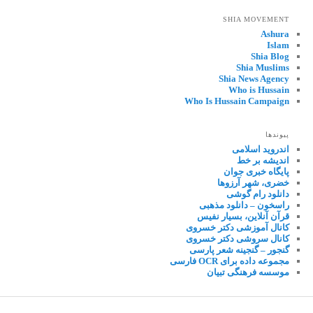
SHIA MOVEMENT
Ashura
Islam
Shia Blog
Shia Muslims
Shia News Agency
Who is Hussain
Who Is Hussain Campaign
پیوندها
اندروید اسلامی
اندیشه بر خط
پایگاه خبری جوان
خضری، شهر آرزوها
دانلود رام گوشی
راسخون – دانلود مذهبی
قرآن آنلاین، بسیار نفیس
کانال آموزشی دکتر خسروی
کانال سروشی دکتر خسروی
گنجور – گنجینه شعر پارسی
مجموعه داده برای OCR فارسی
موسسه فرهنگی تبیان