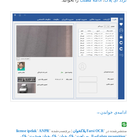
تردد آی پلاک
،
ادامه مطلب
را بخوانید:
ادامه‌ی خواندن
→
منتشرشده در
٬
Farsi OCR
پلاکخوان
|
برچسب‌شده
٬
ANPR
٬
ipelak
license
٬
plate recognition
اتصال به راهبند
٬
پلاک خوان
٬
پلاک خوان هوشمند
٬
پلاک