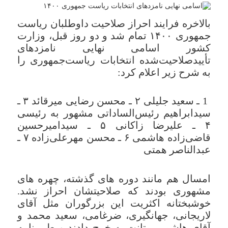
بالاخره فرایند احراز صلاحیت داوطلبان ریاست
جمهوری ۱۴۰۰ تمام شد و دو روز قبل، وزارت
کشور اسامی نهایی نامزدهای
تأییدصلاحیت‌شده انتخابات ریاست‌جمهوری را
به شرح زیر اعلام کرد:
1 ـ سعید جلیلی ۲ ـ محسن رضایی میرقائد ۳ ـ
سیدابراهیم رئیس‌الساداتی مشهور به رئیسی
۴ ـ علیرضا زاکانی ۵ ـ سیدامیرحسین
قاضی‌زاده هاشمی ۶ ـ محسن مهرعلی‌زاده ۷ ـ
عبدالناصر همتی
امسال هم مانند دوره های گذشته، چهره های
مشهوری بودند که صلاحیتشان احراز نشد.
خوشبختانه اکثریت این بزرگوران مثل آقای
لاریجانی، جهانگیری، ضرغامی، سعید محمد و
آقای هاشمی متانت به خرج دادند و طی نامه