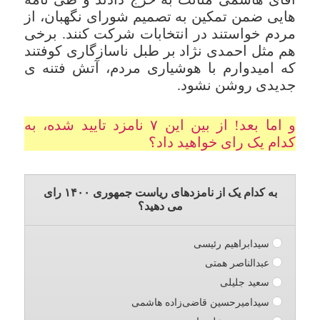
هایی ضمن تمکین به تصمیم شورای نگهبان، از
مردم خواستند در انتخابات شرکت کنند. برخی
هم مثل احمدی نژاد بر طبل ناسازگاری کوفتند
که امیدوارم با هوشیاری مردم، آتش فتنه ی
جدیدی روشن نشود.
و اما بعد! از بین این ۷ نامزد تایید شده، به
کدام یک رای خواهید داد؟
به کدام یک از نامزدهای ریاست جمهوری ۱۴۰۰ رای
می دهید؟
سیدابراهیم رئیسی
عبدالناصر همتی
سعید جلیلی
سیدامیرحسین قاضی‌زاده هاشمی