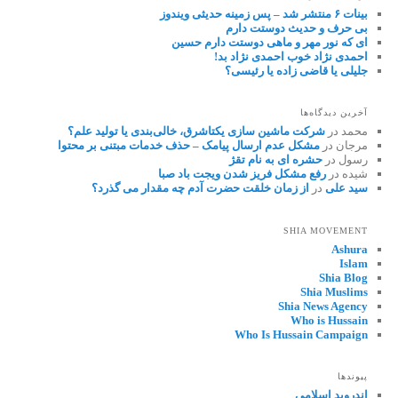
بینات ۶ منتشر شد – پس زمینه حدیثی ویندوز
بی حرف و حدیث دوستت دارم
ای که نور مهر و ماهی دوستت دارم حسین
احمدی نژاد خوب احمدی نژاد بد!
جلیلی یا قاضی زاده یا رئیسی؟
آخرین دیدگاه‌ها
محمد
در
شرکت ماشین سازی یکتاشرق، خالی‌بندی یا تولید علم؟
مرجان
در
مشکل عدم ارسال پیامک – حذف خدمات مبتنی بر محتوا
رسول
در
حشره ای به نام تقژ
شیده
در
رفع مشکل فریز شدن ویجت باد صبا
سید علی
در
از زمان خلقت حضرت آدم چه مقدار می گذرد؟
SHIA MOVEMENT
Ashura
Islam
Shia Blog
Shia Muslims
Shia News Agency
Who is Hussain
Who Is Hussain Campaign
پیوندها
اندروید اسلامی