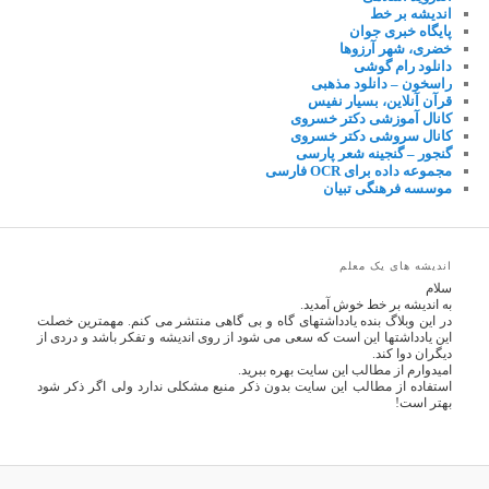
اندیشه بر خط
پایگاه خبری جوان
خضری، شهر آرزوها
دانلود رام گوشی
راسخون – دانلود مذهبی
قرآن آنلاین، بسیار نفیس
کانال آموزشی دکتر خسروی
کانال سروشی دکتر خسروی
گنجور – گنجینه شعر پارسی
مجموعه داده برای OCR فارسی
موسسه فرهنگی تبیان
اندیشه های یک معلم
سلام
به اندیشه بر خط خوش آمدید.
در این وبلاگ بنده یادداشتهای گاه و بی گاهی منتشر می کنم. مهمترین خصلت
این یادداشتها این است که سعی می شود از روی اندیشه و تفکر باشد و دردی از
دیگران دوا کند.
امیدوارم از مطالب این سایت بهره ببرید.
استفاده از مطالب این سایت بدون ذکر منبع مشکلی ندارد ولی اگر ذکر شود
بهتر است!