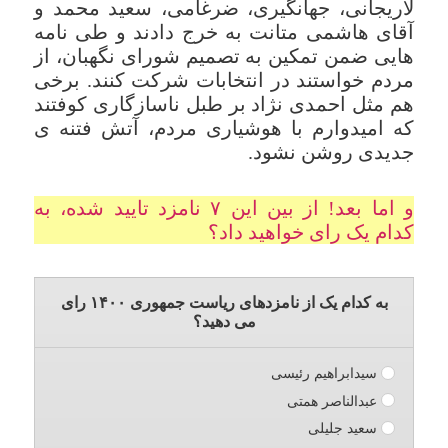
لاریجانی، جهانگیری، ضرغامی، سعید محمد و
آقای هاشمی متانت به خرج دادند و طی نامه
هایی ضمن تمکین به تصمیم شورای نگهبان، از
مردم خواستند در انتخابات شرکت کنند. برخی
هم مثل احمدی نژاد بر طبل ناسازگاری کوفتند
که امیدوارم با هوشیاری مردم، آتش فتنه ی
جدیدی روشن نشود.
و اما بعد! از بین این ۷ نامزد تایید شده، به
کدام یک رای خواهید داد؟
به کدام یک از نامزدهای ریاست جمهوری ۱۴۰۰ رای
می دهید؟
سیدابراهیم رئیسی
عبدالناصر همتی
سعید جلیلی