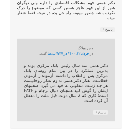
دکتر همتی فهم مشکلات اقتصادی را داره ولی دیگران
هنوز از این فهم عاجز هستن کسی که موضوع را درک
نکرده باشه چطور میتونه راه حل بده در نتیجه فقط شعار
میده
↓
پاسخ
مدیر وبلاگ
در
خرداد ۱۲, ۱۴۰۰ در ۴:۳۷ ب٫ظ
گفت:
دکتر همتی سه سال رئیس بانک مرکزی بوده و
بدترین عملکرد را در بین تمام روسای بانک
مرکزی پس از انقلاب را داشته. آزموده را آزمودن
خطاست. تفکر دکتر همتی تداوم تفکر روحانیست
هر چند ژست متفاوتی به خود می گیرد. صحبتهای
ایشان را گوش کنید همچنان دنبال برجام و FATF
است؛ کاری که ۸ سال دولت قبل ملت را معطل
آن کرده است.
↓
پاسخ