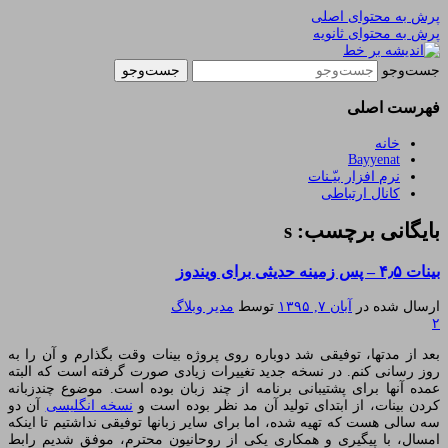
پرش به محتوای اصلی
پرش به محتوای ثانویه
یادداشتهای یک معلم در باب زندگی، اخلاق، اخبار،
اندیشه بر خط
جست‌وجو
علم و سیاست
فهرست اصلی
خانه
Bayyenat
نرم افزار بیّـنات
کانال ارتباطی
بایگانی برچسب: s
بینات ۴٫۵ – پس زمینه حدیثی برای ویندوز
ارسال شده در
آبان ۷, ۱۳۹۵
توسط
مدیر وبلاگ
۲
بعد از مدتها، توفیقی شد دوباره روی پروژه بینات وقت بگذارم و آن را به
روز رسانی کنم. در نسخه جدید تغییرات زیادی صورت گرفته است که البته
عمده آنها برای پشتیبانی برنامه از چند زبان بوده است. موضوع چندزبانه
کردن بینات، از ابتدای تولید آن مد نظر بوده است و
نسخه انگلیسی
آن دو
سه سالی هست که تهیه شده، اما برای سایر زبانها توفیقی نداشتیم تا اینکه
امسال، با پیگیری و همکاری یکی از روحانیون محترم، موفق شدیم رابط