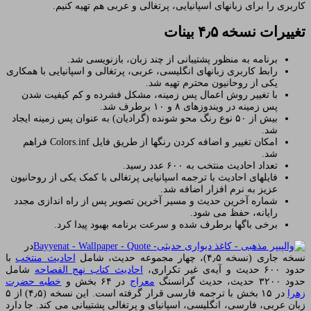
کاربری را برای زبانهای اسپانیایی، پرتغالی و عربی هم تهیه کنیم.
تغییرات نسخه ۴٫۵ بینات
برنامه به منظور پشتیبانی از چند زبان، بازنویسی شد.
رابط کاربری زبانهای انگلیسی، عربی، پرتغالی و اسپانیایی با همکاری
یکی از روحانیون محترم تهیه شد.
با تغییر روش اعمال پس زمینه، مشکل فشرده و کم کیفیت شدن
پس زمینه در ویندوزهای ۸ و ۱۰ برطرف شد.
بیش از ۵۰ نوع رنگ محو شونده (گرادیان) به عنوان پس زمینه ایجاد
شد.
امکان تغییر و اضافه کردن رنگها از طریق فایل Colors.inf فراهم
شد.
تعداد احادیث منتخب به ۶۰۰ عدد رسید.
فایلهای احادیث با ترجمه اسپانیایی پرتغالی با کمک یکی از روحانیون
عزیز به نرم افزار اضافه شد.
شماره آخرین حدیث و مسیر آخرین تصویر پس از راه اندازی مجدد
رایانه، حفظ می شود.
برخی باگها برطرف شده و سرعت برنامه بهبود پیدا کرد.
در
نسخه جاری (نسخه ۴٫۵)، چهار مجموعه حدیث، شامل
احادیث منتخب
با
حدود ۶۰۰ حدیث و آیه‌ی غیر تکراری،
احادیث کتاب نهج الفصاحه
شامل
حدود ۳۲۰۰ حدیث، حدیث گرانسنگ
معراج
در ۶۴ بخش و
خطبه حضرت
زهرا
در ۱۵ بخش با ترجمه فارسی قرار گرفته است. این نسخه (۴٫۵) از ۵
زبان عربی، فارسی، انگلیسی، اسپانیای و پرتغالی پشتیبانی می کند. جا دارد