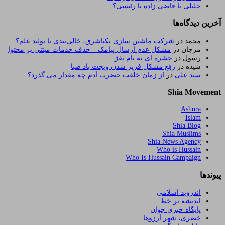
جلیلی یا قاضی زاده یا رئیسی؟
آخرین دیدگاه‌ها
محمد
در
شرکت ماشین سازی یکتاشرق، خالی‌بندی یا تولید علم؟
مرجان
در
مشکل عدم ارسال پیامک – حذف خدمات مبتنی بر محتوا
رسول
در
حشره ای به نام تقژ
شیده
در
رفع مشکل فریز شدن ویجت باد صبا
سید علی
در
از زمان خلقت حضرت آدم چه مقدار می گذرد؟
Shia Movement
Ashura
Islam
Shia Blog
Shia Muslims
Shia News Agency
Who is Hussain
Who Is Hussain Campaign
پیوندها
اندروید اسلامی
اندیشه بر خط
پایگاه خبری جوان
خضری، شهر آرزوها