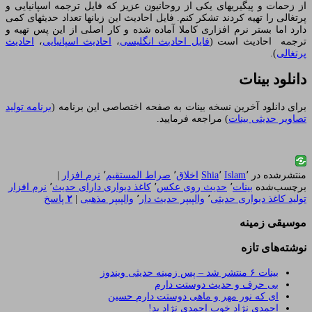
از زحمات و پیگیریهای یکی از روحانیون عزیز که فایل ترجمه اسپانیایی و
پرتغالی را تهیه کردند تشکر کنم. فایل احادیث این زبانها تعداد حدیثهای کمی
دارد اما بستر نرم افزاری کاملا آماده شده و کار اصلی از این پس تهیه و
ترجمه احادیث است (
فایل احادیث انگلیسی
،
احادیث اسپانیایی
،
احادیث
پرتغالی
).
دانلود بینات
برای دانلود آخرین نسخه بینات به صفحه اختصاصی این برنامه (
برنامه تولید
تصاویر حدیثی بینات
) مراجعه فرمایید.
منتشرشده در
٬
Islam
٬
Shia
اخلاق
٬
صراط المستقیم
٬
نرم افزار
|
برچسب‌شده
بینات
٬
حدیث روی عکس
٬
کاغذ دیواری دارای حدیث
٬
نرم افزار
تولید کاغذ دیواری حدیثی
٬
والپیپر حدیث دار
٬
والپیپر مذهبی
|
۲
پاسخ
موسیقی زمینه
نوشته‌های تازه
بینات ۶ منتشر شد – پس زمینه حدیثی ویندوز
بی حرف و حدیث دوستت دارم
ای که نور مهر و ماهی دوستت دارم حسین
احمدی نژاد خوب احمدی نژاد بد!