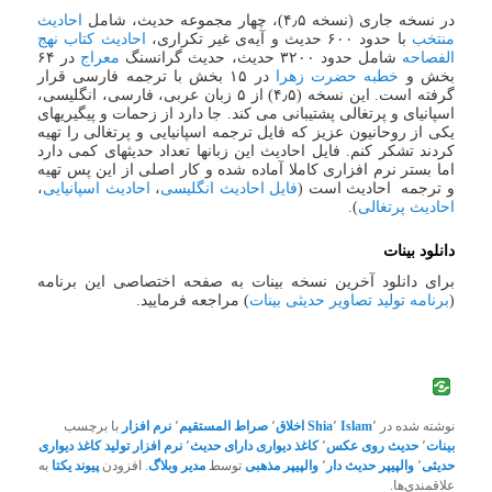
در نسخه جاری (نسخه ۴٫۵)، چهار مجموعه حدیث، شامل
احادیث
منتخب
با حدود ۶۰۰ حدیث و آیه‌ی غیر تکراری،
احادیث کتاب نهج
الفصاحه
شامل حدود ۳۲۰۰ حدیث، حدیث گرانسنگ
معراج
در ۶۴
بخش و
خطبه حضرت زهرا
در ۱۵ بخش با ترجمه فارسی قرار
گرفته است. این نسخه (۴٫۵) از ۵ زبان عربی، فارسی، انگلیسی،
اسپانیای و پرتغالی پشتیبانی می کند. جا دارد از زحمات و پیگیریهای
یکی از روحانیون عزیز که فایل ترجمه اسپانیایی و پرتغالی را تهیه
کردند تشکر کنم. فایل احادیث این زبانها تعداد حدیثهای کمی دارد
اما بستر نرم افزاری کاملا آماده شده و کار اصلی از این پس تهیه
و ترجمه احادیث است (
فایل احادیث انگلیسی
،
احادیث اسپانیایی
،
احادیث پرتغالی
).
دانلود بینات
برای دانلود آخرین نسخه بینات به صفحه اختصاصی این برنامه
(
برنامه تولید تصاویر حدیثی بینات
) مراجعه فرمایید.
نوشته شده در
٬
Islam
٬
Shia
اخلاق
٬
صراط المستقیم
٬
نرم افزار
با برچسب
بینات
٬
حدیث روی عکس
٬
کاغذ دیواری دارای حدیث
٬
نرم افزار تولید کاغذ دیواری
حدیثی
٬
والپیپر حدیث دار
٬
والپیپر مذهبی
توسط
مدیر وبلاگ
. افزودن
پیوند یکتا
به
علاقمندی‌ها.