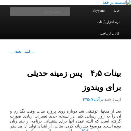
یادداشتهای یک معلم در باب زندگی، اخلاق، اخبار، علم و سیاست
پرش
به
فهرست
جست‌و
خانه
Bayyenat
اصلی
محتوای
اصلی
نرم افزار بیّـنات
اندیشه بر خط
کانال ارتباطی
ناوبری
→
قبلی
بعدی
←
نوشته
بینات ۴٫۵ – پس زمینه حدیثی
برای ویندوز
ارسال شده در
آبان ۷, ۱۳۹۵
بعد از مدتها، توفیقی شد دوباره روی پروژه بینات وقت بگذارم و
آن را به روز رسانی کنم. در نسخه جدید تغییرات زیادی صورت
گرفته است که البته عمده آنها برای پشتیبانی برنامه از چند زبان
بوده است. موضوع چندزبانه کردن بینات، از ابتدای تولید آن مد نظر