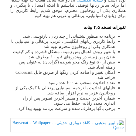
بوده است و
نسخه انگلیسی
آن دو سه سالی هست که تهیه شده،
اما برای سایر زبانها توفیقی نداشتیم تا اینکه امسال، با پیگیری و
همکاری یکی از روحانیون محترم، موفق شدیم رابط کاربری را
برای زبانهای اسپانیایی، پرتغالی و عربی هم تهیه کنیم.
تغییرات نسخه ۴٫۵ بینات
برنامه به منظور پشتیبانی از چند زبان، بازنویسی شد.
رابط کاربری زبانهای انگلیسی، عربی، پرتغالی و اسپانیایی با
همکاری یکی از روحانیون محترم تهیه شد.
با تغییر روش اعمال پس زمینه، مشکل فشرده و کم کیفیت
شدن پس زمینه در ویندوزهای ۸ و ۱۰ برطرف شد.
بیش از ۵۰ نوع رنگ محو شونده (گرادیان) به عنوان پس
زمینه ایجاد شد.
امکان تغییر و اضافه کردن رنگها از طریق فایل Colors.inf
فراهم شد.
تعداد احادیث منتخب به ۶۰۰ عدد رسید.
فایلهای احادیث با ترجمه اسپانیایی پرتغالی با کمک یکی از
روحانیون عزیز به نرم افزار اضافه شد.
شماره آخرین حدیث و مسیر آخرین تصویر پس از راه
اندازی مجدد رایانه، حفظ می شود.
برخی باگها برطرف شده و سرعت برنامه بهبود پیدا کرد.