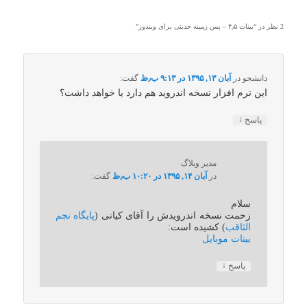
2 نظر در “
بینات ۴٫۵ – پس زمینه حدیثی برای ویندوز
”
دانشجو
در
آبان ۱۳, ۱۳۹۵ در ۹:۱۳ ب٫ظ
گفت:
این نرم افزار نسخه اندروید هم دارد یا خواهد داشت؟
↓
پاسخ
مدیر وبلاگ
در
آبان ۱۴, ۱۳۹۵ در ۱۰:۲۰ ب٫ظ
گفت:
سلام
زحمت نسخه اندرویدش را آقای کیانی (
پایگاه نجم
الثاقب
) کشیده است:
بینات موبایل
↓
پاسخ