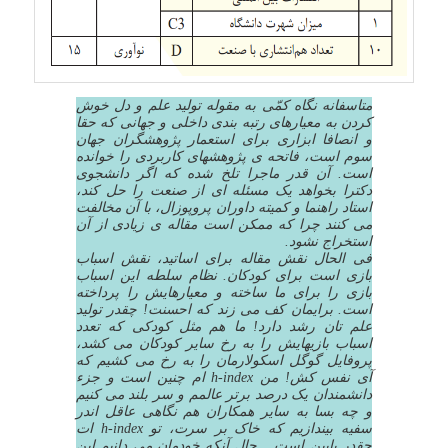
متاسفانه نگاه کمّی به مقوله تولید علم و دل خوش
کردن به معیارهای رتبه بندی داخلی و جهانی که حقا
و انصافا ابزاری برای استعمار پژوهشگران جهان
سوم است، فاتحه ی پژوهشهای کاربردی را خوانده
است. آن قدر ماجرا تلخ شده که اگر دانشجوی
دکترا بخواهد یک مسئله ای از صنعت را حل کند،
استاد راهنما و کمیته داوران پروپوزال، با آن مخالفت
می کنند چرا که ممکن است مقاله ی زیادی از آن
استخراج نشود.
فی الحال نقش مقاله برای اساتید، نقش اسباب
بازی است برای کودکان. نظام سلطه این اسباب
بازی را برای ما ساخته و معیارهایش را پرداخته
است. برایمان کف می زند که احسنت! چقدر تولید
علم تان رشد دارد! ما هم مثل کودکی که تعدد
اسباب بازیهایش را به رخ سایر کودکان می کشد،
پروفایل گوگل اسکولارمان را به رخ می کشیم که
آی نفس کش! من h-index ام چنین است و جزء
دانشمندان یک درصد برتر عالمم و سر بلند می کنیم
و چه بسا به سایر همکاران هم نگاهی عاقل اندر
سفیه بیندازیم که خاک بر سرت، تو h-index ات
چقدر پایین است… حال آنکه خودمان می دانیم این