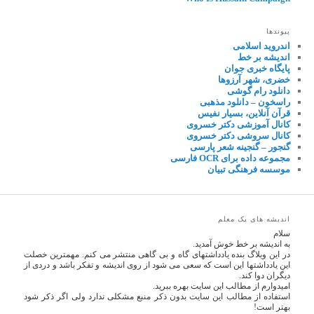
پیوندها
اندروید اسلامی
اندیشه بر خط
پایگاه خبری جوان
خضری، شهر آرزوها
دانلود رام گوشی
راسخون – دانلود مذهبی
قرآن آنلاین، بسیار نفیس
کانال آموزشی دکتر خسروی
کانال سروشی دکتر خسروی
گنجور – گنجینه شعر پارسی
مجموعه داده برای OCR فارسی
موسسه فرهنگی تبیان
اندیشه های یک معلم
سلام
به اندیشه بر خط خوش آمدید.
در این وبلاگ بنده یادداشتهای گاه و بی گاهی منتشر می کنم. مهمترین خصلت
این یادداشتها این است که سعی می شود از روی اندیشه و تفکر باشد و دردی از
دیگران دوا کند.
امیدوارم از مطالب این سایت بهره ببرید.
استفاده از مطالب این سایت بدون ذکر منبع مشکلی ندارد ولی اگر ذکر شود
بهتر است!