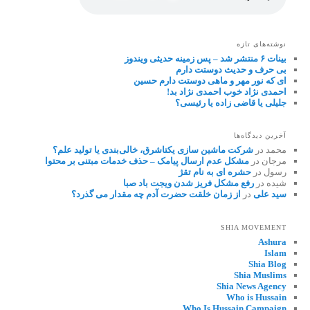
نوشته‌های تازه
بینات ۶ منتشر شد – پس زمینه حدیثی ویندوز
بی حرف و حدیث دوستت دارم
ای که نور مهر و ماهی دوستت دارم حسین
احمدی نژاد خوب احمدی نژاد بد!
جلیلی یا قاضی زاده یا رئیسی؟
آخرین دیدگاه‌ها
محمد
در
شرکت ماشین سازی یکتاشرق، خالی‌بندی یا تولید علم؟
مرجان
در
مشکل عدم ارسال پیامک – حذف خدمات مبتنی بر محتوا
رسول
در
حشره ای به نام تقژ
شیده
در
رفع مشکل فریز شدن ویجت باد صبا
سید علی
در
از زمان خلقت حضرت آدم چه مقدار می گذرد؟
SHIA MOVEMENT
Ashura
Islam
Shia Blog
Shia Muslims
Shia News Agency
Who is Hussain
Who Is Hussain Campaign