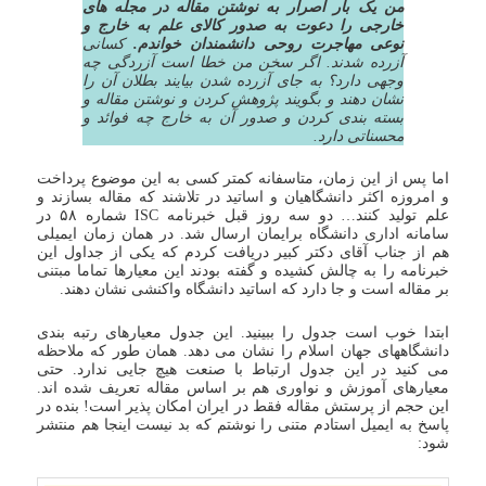
من یک بار اصرار به نوشتن مقاله در مجله های
خارجی را دعوت به صدور کالای علم به خارج و
نوعی مهاجرت روحی دانشمندان خواندم.
کسانی
آزرده شدند. اگر سخن من خطا است آزردگی چه
وجهی دارد؟ به جای آزرده شدن بیایند بطلان آن را
نشان دهند و بگویند پژوهش کردن و نوشتن مقاله و
بسته بندی کردن و صدور آن به خارج چه فوائد و
محسناتی دارد.
اما پس از این زمان، متاسفانه کمتر کسی به این موضوع پرداخت
و امروزه اکثر دانشگاهیان و اساتید در تلاشند که مقاله بسازند و
علم تولید کنند… دو سه روز قبل خبرنامه ISC شماره ۵۸ در
سامانه اداری دانشگاه برایمان ارسال شد. در همان زمان ایمیلی
هم از جناب آقای دکتر کبیر دریافت کردم که یکی از جداول این
خبرنامه را به چالش کشیده و گفته بودند این معیارها تماما مبتنی
بر مقاله است و جا دارد که اساتید دانشگاه واکنشی نشان دهند.
ابتدا خوب است جدول را ببینید. این جدول معیارهای رتبه بندی
دانشگاههای جهان اسلام را نشان می دهد. همان طور که ملاحظه
می کنید در این جدول ارتباط با صنعت هیچ جایی ندارد. حتی
معیارهای آموزش و نواوری هم بر اساس مقاله تعریف شده اند.
این حجم از پرستش مقاله فقط در ایران امکان پذیر است! بنده در
پاسخ به ایمیل استادم متنی را نوشتم که بد نیست اینجا هم منتشر
شود: