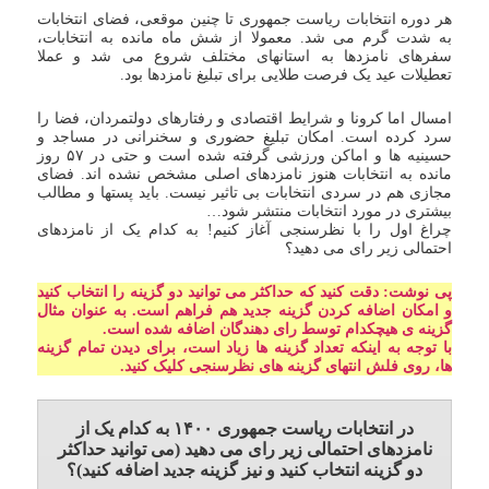
هر دوره انتخابات ریاست جمهوری تا چنین موقعی، فضای انتخابات
به شدت گرم می شد. معمولا از شش ماه مانده به انتخابات،
سفرهای نامزدها به استانهای مختلف شروع می شد و عملا
تعطیلات عید یک فرصت طلایی برای تبلیغ نامزدها بود.
امسال اما کرونا و شرایط اقتصادی و رفتارهای دولتمردان، فضا را
سرد کرده است. امکان تبلیغ حضوری و سخنرانی در مساجد و
حسینیه ها و اماکن ورزشی گرفته شده است و حتی در ۵۷ روز
مانده به انتخابات هنوز نامزدهای اصلی مشخص نشده اند. فضای
مجازی هم در سردی انتخابات بی تاثیر نیست. باید پستها و مطالب
بیشتری در مورد انتخابات منتشر شود…
چراغ اول را با نظرسنجی آغاز کنیم! به کدام یک از نامزدهای
احتمالی زیر رای می دهید؟
پی نوشت: دقت کنید که حداکثر می توانید دو گزینه را انتخاب کنید
و امکان اضافه کردن گزینه جدید هم فراهم است. به عنوان مثال
گزینه ی هیچکدام توسط رای دهندگان اضافه شده است.
با توجه به اینکه تعداد گزینه ها زیاد است، برای دیدن تمام گزینه
ها، روی فلش انتهای گزینه های نظرسنجی کلیک کنید.
در انتخابات ریاست جمهوری ۱۴۰۰ به کدام یک از
نامزدهای احتمالی زیر رای می دهید (می توانید حداکثر
دو گزینه انتخاب کنید و نیز گزینه جدید اضافه کنید)؟