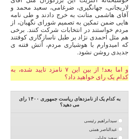
لاریجانی، جهانگیری، ضرغامی، سعید محمد و
آقای هاشمی متانت به خرج دادند و طی نامه
هایی ضمن تمکین به تصمیم شورای نگهبان، از
مردم خواستند در انتخابات شرکت کنند. برخی
هم مثل احمدی نژاد بر طبل ناسازگاری کوفتند
که امیدوارم با هوشیاری مردم، آتش فتنه ی
جدیدی روشن نشود.
و اما بعد! از بین این ۷ نامزد تایید شده، به
کدام یک رای خواهید داد؟
به کدام یک از نامزدهای ریاست جمهوری ۱۴۰۰ رای
می دهید؟
سیدابراهیم رئیسی
عبدالناصر همتی
سعید جلیلی