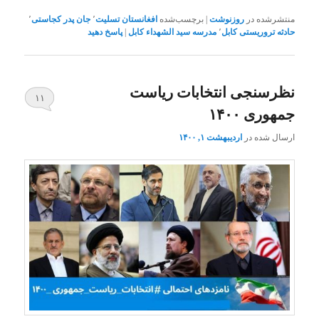
منتشرشده در
روزنوشت
|
برچسب‌شده
افغانستان تسلیت
٬
جان پدر کجاستی
٬
حادثه تروریستی کابل
٬
مدرسه سید الشهداء کابل
|
پاسخ دهید
نظرسنجی انتخابات ریاست
۱۱
جمهوری ۱۴۰۰
ارسال شده در
اردیبهشت ۱, ۱۴۰۰