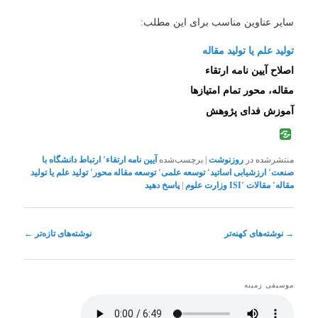
سایر عناوین مناسب برای این مطلب:
تولید علم یا تولید مقاله
اصلاح آیین نامه ارتقاء
مقاله، محور تمام امتیازها
آموزش فدای پژوهش
منتشرشده در
روزنوشت
|
برچسب‌شده
آیین نامه ارتقاء
٬
ارتباط دانشگاه با
صنعت
٬
ارزشیابی اساتید
٬
توسعه علمی
٬
توسعه مقاله محور
٬
تولید علم یا تولید
مقاله
٬
مقالات ISI
٬
وزارت علوم
|
پاسخ دهید
ناوبری
→
نوشته‌های کهنه‌تر
نوشته‌های تازه‌تر
←
نوشته
موسیقی زمینه