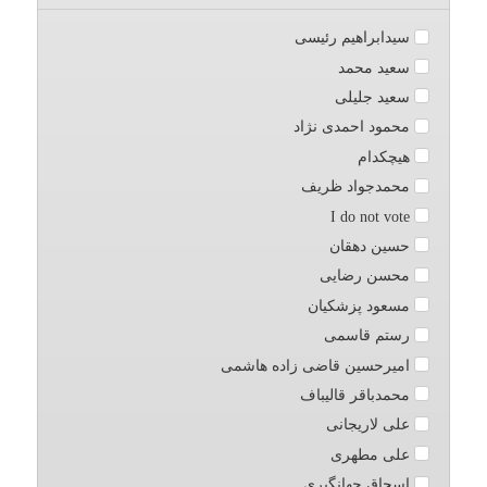
سیدابراهیم رئیسی
سعید محمد
سعید جلیلی
محمود احمدی نژاد
هیچکدام
محمدجواد ظریف
I do not vote
حسین دهقان
محسن رضایی
مسعود پزشکیان
رستم قاسمی
امیرحسین قاضی زاده هاشمی
محمدباقر قالیباف
علی لاریجانی
علی مطهری
اسحاق جهانگیری