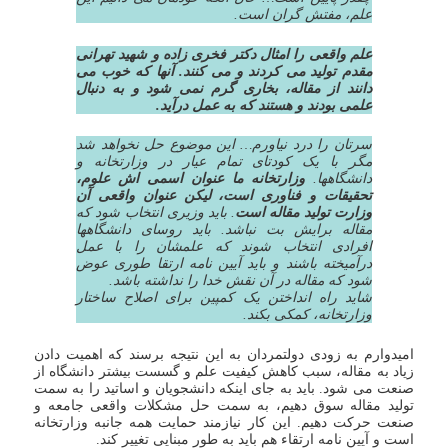
علم، مفتش گران است.
علم واقعی را امثال دکتر فخری زاده و شهید تهرانی
مقدم تولید می کردند و می کنند. آنها که خوب می
دانند از مقاله، بخاری گرم نمی شود و به دنبال
علمی بودند و هستند که به عمل درآید.
سرتان را درد نیاورم… این موضوع حل نخواهد شد
مگر با یک کودتای تمام عیار در وزارتخانه و
دانشگاهها.
وزارتخانه ما عنوان اسمی اش علوم،
تحقیقات و فناوری است، لیکن عنوان واقعی آن
وزارت تولید مقاله است
. باید وزیری انتخاب شود که
مقاله برایش بت نباشد. باید روسای دانشگاهها
افرادی انتخاب شوند که علمشان را با عمل
درآمیخته باشند و باید آیین نامه ارتقا طوری عوض
شود که مقاله در آن نقش خدا را نداشته باشد.
شاید راه انداختن یک کمپین برای اصلاح ساختار
وزارتخانه، کمکی بکند.
امیدوارم به زودی دولتمردان به این نتیجه برسند که اهمیت دادن
زیاد به مقاله، سبب کاهش کیفیت علم و گسست بیشتر دانشگاه از
صنعت می شود. باید به جای اینکه دانشجویان و اساتید را به سمت
تولید مقاله سوق دهیم، به سمت حل مشکلات واقعی جامعه و
صنعت حرکت دهیم. این کار نیازمند حمایت همه جانبه وزارتخانه
است و آیین نامه ارتقاء هم باید به طور مبنایی تغییر کند.