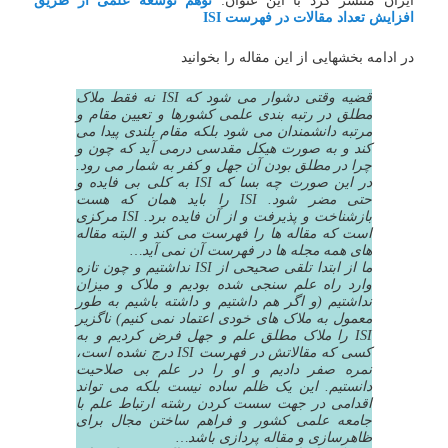
ایران منتشر کرد با این عنوان:
توهم توسعه علمی از طریق
افزایش تعداد مقالات در فهرست ISI
در ادامه بخشهایی از این مقاله را بخوانید
قضیه وقتی دشوار می شود که ISI نه فقط ملاک
مطلق در رتبه بندی علمی کشورها و تعیین مقام و
مرتبه دانشمندان می شود بلکه مقام بلندی پیدا می
کند و به صورت هیکل مقدسی درمی آید که چون و
چرا در مطلق بودن آن جهل و کفر به شمار می رود.
در این صورت چه بسا که ISI به کلی بی فایده و
حتی مضر شود. ISI را باید همان که هست
بازشناخت و پذیرفت و از آن فایده برد. ISI مرکزی
است که مقاله ها را فهرست می کند و البته مقاله
های همه مجله ها در فهرست آن نمی آید…
ما از ابتدا تلقی صحیحی از ISI نداشتیم و چون تازه
وارد راه علم سنجی شده بودیم و ملاک و میزان
نداشتیم (و اگر هم داشتیم و داشته باشیم به طور
معمول به ملاک های خودی اعتماد نمی کنیم) ناگزیر
ISI را ملاک مطلق علم و جهل فرض کردیم و به
کسی که مقالاتش در فهرست ISI درج نشده است،
نمره صفر دادیم و او را در علم بی صلاحیت
دانستیم. این یک ظلم ساده نیست بلکه می تواند
اقدامی در جهت سست کردن رشته ارتباط علم با
جامعه علمی کشور و فراهم ساختن مجال برای
ظاهرسازی و مقاله پردازی باشد…