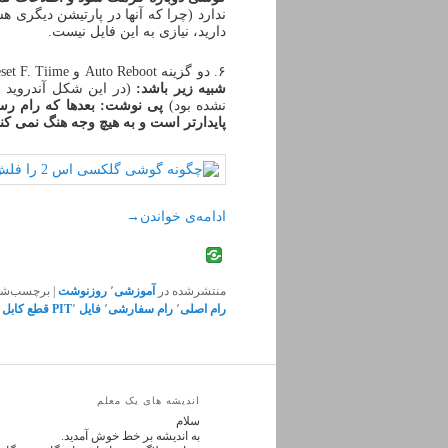
ندارد (چرا که آنها در پارتیشن دیگری ه
دارید، نیازی به این فایل نیست.
۶. دو گزینه Auto Reboot و Reset F. Tiime را
شبیه زیر باشد:
نشده بود)
پایدارتر است و به هیچ وجه هنگ نمی کند
ادامه‌ی خواندن
→
منتشرشده در
آموزشی
٬
روزنوشت
|
برچسب‌شد
رام اصلی
٬
رام سفارشی
٬
فایل PIT
٬
قطع کابل usb در حین دانلود رام
اندیشه های یک معلم
سلام
به اندیشه بر خط خوش آمدید.