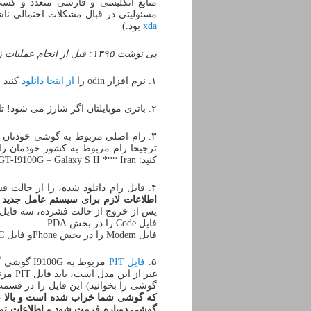
منابع انگلیسی و فارسی متعدد و کسب 
مسئولیتی در قبال مشکلات احتمالی نا
xda
بود.)
پی نوشت ۱۳۹۵: قبل از انجام عملیات زیر،
۱. نرم افزار odin را
از اینجا دانلود
کنید 
۲. باتری موبایلتان اگر شارژ می شود! تا ۵۰% شارژ کنید (البته اگر شارژ نمی شود واجب نیست)
۳. رام اصلی مربوط به گوشی خودتان را از سایت
کنید: Smartphone *** Android *** GT-I9100G – Galaxy S II *** Iran)
۴. فایل رام دانلود شده، را از حالت فشرده خارج کنید.
اطلاعات لازم برای سیستم عامل جدید را داراست و کا
پس از خروج از حالت فشرده، سه فایل ا
فایل Code را در بخش PDA
فایل Modem را در بخش Phoneو فایل CSC را در بخش CSC قرار دهید
۵.
فایل PIT
مربوط به I9100G گوشی گلکسی اس ۲ مدل GT-I9100G را از
غیر از
گوشی را بخوانید) این فایل را در قسمت PIT نرم افزار odin قرار ده
که گوشی شما خراب شده است و بالا نم
گوشی دوباره فرمت شود و اطلاعات تما