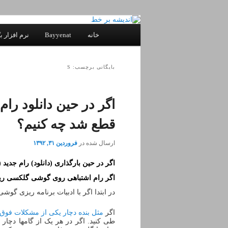
پرش
پرش
یادداشتهای یک معلم در باب زندگی،
به
به
فهرست
خانه
Bayyenat
نرم افزار بی
محتوای
محتوای
اصلی
ثانویه
اصلی
اندیشه بر خط
بایگانی برچسب: S
قطع شد چه کنیم؟
ارسال شده در
فروردین ۳۱, ۱۳۹۲
اگر در حین بارگذاری (دانلود) رام جدید (firmware) روی گوشی گلکسی S2، کابل usb قطع شد چه کنیم
اگر رام اشتباهی روی گوشی گلکسی ریخ
در ابتدا اگر با ادبیات برنامه ریزی گوشی 
اگر
مثل بنده دچار یکی از مشکلات فوق 
طی کنید. اگر در هر یک از گامها دچا