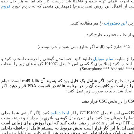
تجربه عملی تهیه شده و قاعدتا باید درست کار کند اما به هر حال بنده
شی از اعمال این روش نمی پذیرم! (مهمترین منبعی که به دردم خورد
فروم
این دستورات
را هم مطالعه کنید.
و از حالت فشرده خارج کنید.
سام موبایل
دانلود کنید. حتما مدل گوشی را درست انتخاب کنید و
ترجیحا رام مربوط به کشور خودمان را انتخاب کنید.(مثلا برای گلکسی اس ۲ مدل I9100G گزینه های زیر را انتخاب
اگر شامل یک فایل بود که پسوند آن غالبا md5 است، تمام
فیست آن را در برنامه odin در قسمت PDA قرار دهید
. اگر
یجاد شد، باید به صورت زیر عمل کنید:
اینجا دانلود
کنید. (اگر گوشی شما مدلی
 این مدل است، باید فایل PIT مرتبط را خودتان پیدا کنید برای دیدن مدل گوشی، باتری را بردارید و نوشته پشت
ید.
دقت کنید که این آموزش برای زمانی است
ی آید. با این کار قرار است بخش مربوط به سیستم عامل از حافظه داخلی
س و پیامک و یادداشتهای شما حذف خواهد شد.
البته کاری به فایلها و تصاویر