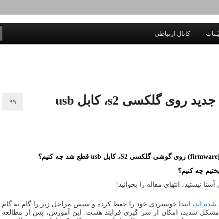
 اخلاق، اخبار، علم و سیاست
ّـنات
کانال ارتباطی
اگر در حین دانلود رام جدید روی گلکسی s2، کابل usb
۹۹
؟
تیم چه کنیم؟
آشنا نیستید، انتهای مقاله را بخوانید!
شده اید
، ابتدا خونسردی خود را حفظ کرده و سپس مراحل زیر را گام به گام
ر مشکل شدید، امکان از سر گیری فرایند هست. این آموزش، پس از مطالعه