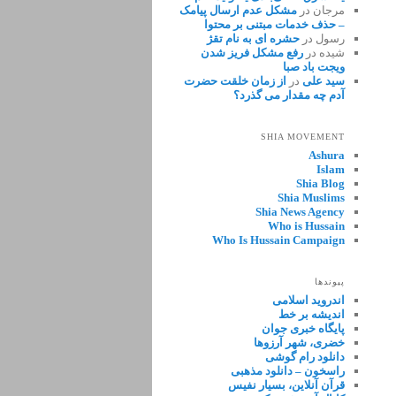
مرجان
در
مشکل عدم ارسال پیامک
– حذف خدمات مبتنی بر محتوا
رسول
در
حشره ای به نام تقژ
شیده
در
رفع مشکل فریز شدن
ویجت باد صبا
سید علی
در
از زمان خلقت حضرت
آدم چه مقدار می گذرد؟
SHIA MOVEMENT
Ashura
Islam
Shia Blog
Shia Muslims
Shia News Agency
Who is Hussain
Who Is Hussain Campaign
پیوندها
اندروید اسلامی
اندیشه بر خط
پایگاه خبری جوان
خضری، شهر آرزوها
دانلود رام گوشی
راسخون – دانلود مذهبی
قرآن آنلاین، بسیار نفیس