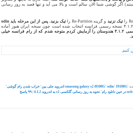
ستند) اگر گوشی شما الان سالم است و بالا می آید و تنها قصد به روز رسانی
تیک نزنید
و گزینه Re-Partition را
تیک بزنید. پس از این مرحله باید odin
(در این شکل آندروید ۴.۱.۲ نسخه رسمی فرانسه انتخاب شده است چون نسخه ایران هنوز آماده
پی نوشت: بعدها که رام رسمی ۴.۱.۲ هندوستان را آزمایش کردم متوجه شدم که از رام فرانسه خیلی
.
ه
٬
I9100G
٬
odin
٬
smasung galaxy s2 i9100G
اندروید جلی بین
٬
خراب شدن رام گوشی
٬
٬
نحوه به روز رسانی گلکسی s2 به اندروید 4.1.2
|
۹۹
پاسخ