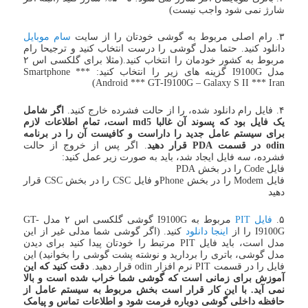
شارژ نمی شود واجب نیست)
۳. رام اصلی مربوط به گوشی خودتان را از سایت
سام موبایل
دانلود کنید. حتما مدل گوشی را درست انتخاب کنید و ترجیحا رام
مربوط به کشور خودمان را انتخاب کنید.(مثلا برای گلکسی اس ۲
مدل I9100G گزینه های زیر را انتخاب کنید: Smartphone ***
Android *** GT-I9100G – Galaxy S II *** Iran)
۴. فایل رام دانلود شده، را از حالت فشرده خارج کنید.
اگر شامل
یک فایل بود که پسوند آن غالبا md5 است، تمام اطلاعات لازم
برای سیستم عامل جدید را داراست و کافیست آن را در برنامه
odin در قسمت PDA قرار دهید
. اگر پس از خروج از حالت
فشرده، سه فایل ایجاد شد، باید به صورت زیر عمل کنید:
فایل Code را در بخش PDA
فایل Modem را در بخش Phoneو فایل CSC را در بخش CSC قرار
دهید
۵.
فایل PIT
مربوط به I9100G گوشی گلکسی اس ۲ مدل GT-
I9100G را از
اینجا دانلود
کنید. (اگر گوشی شما مدلی غیر از این
مدل است، باید فایل PIT مرتبط را خودتان پیدا کنید برای دیدن
مدل گوشی، باتری را بردارید و نوشته پشت گوشی را بخوانید) این
فایل را در قسمت PIT نرم افزار odin قرار دهید.
دقت کنید که این
آموزش برای زمانی است که گوشی شما خراب شده است و بالا
نمی آید. با این کار قرار است بخش مربوط به سیستم عامل از
حافظه داخلی گوشی دوباره فرمت شود و اطلاعات تماس و پیامک