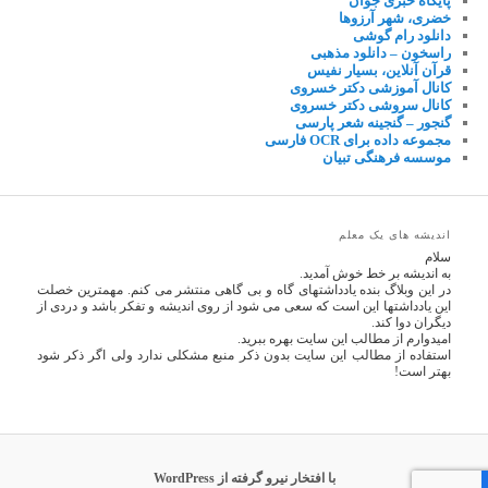
پایگاه خبری جوان
خضری، شهر آرزوها
دانلود رام گوشی
راسخون – دانلود مذهبی
قرآن آنلاین، بسیار نفیس
کانال آموزشی دکتر خسروی
کانال سروشی دکتر خسروی
گنجور – گنجینه شعر پارسی
مجموعه داده برای OCR فارسی
موسسه فرهنگی تبیان
اندیشه های یک معلم
سلام
به اندیشه بر خط خوش آمدید.
در این وبلاگ بنده یادداشتهای گاه و بی گاهی منتشر می کنم. مهمترین خصلت
این یادداشتها این است که سعی می شود از روی اندیشه و تفکر باشد و دردی از
دیگران دوا کند.
امیدوارم از مطالب این سایت بهره ببرید.
استفاده از مطالب این سایت بدون ذکر منبع مشکلی ندارد ولی اگر ذکر شود
بهتر است!
با افتخار نیرو گرفته از WordPress