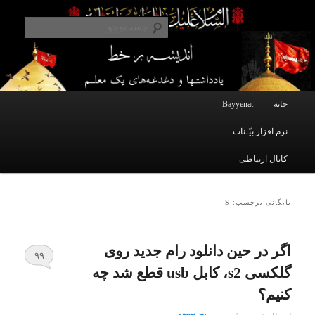
یادداشتهای یک معلم در باب زندگی، اخلاق، اخبار، علم و سیاست
پرش
پرش
به
به
جست‌و
محتوای
محتوای
ثانویه
اصلی
اندیشه بر خط
فهرست
خانه
Bayyenat
اصلی
نرم افزار بیّـنات
کانال ارتباطی
بایگانی برچسب: S
اگر در حین دانلود رام جدید روی
۹۹
گلکسی s2، کابل usb قطع شد چه
کنیم؟