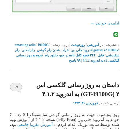
ادامه‌ی خواندن
→
منتشرشده در
آموزشی
٬
روزنوشت
|
برچسب‌شده
٬
I9100G
٬
odin
smasung
٬
galaxy s2 i9100G
اندروید جلی بین
٬
خراب شدن رام گوشی
٬
رام اصلی
٬
رام
سفارشی
٬
فایل PIT
٬
قطع کابل usb در حین دانلود رام
٬
نحوه به روز رسانی
گلکسی s2 به اندروید 4.1.2
|
۹۹
پاسخ
داستان به روز رسانی گلکسی اس
۱۹
۲ (GT-I9100G) به اندروید ۴.۱.۲
ارسال شده در
فروردین ۳۱, ۱۳۹۲
روز پنجشنبه، جهت به روز رسانی گوشی سامسونگ Galaxy SII
خودم به آندروید جلی بین (Jelly Bean) نسخه ۴.۱.۲ از آموزش تهیه
شده توسط سایت تورتک اقدام کردم…
آموزش تقریبا جامعی
بود،