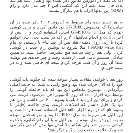
اما یک نکته در آموزش مذکور ذکر نشده بود و همان نکته هم شد
بلای جان بنده. نکته این که گلکسی اس ۲ چند مدل دارد و رام
(ROM) این مدلها الزاما با هم سازگار نیستند.
به هر تقدیر بنده رام مربوط به آندروید ۴.۱.۲ ذکر شده در آن
سایت را که مخصوص GT-I9100 بود دانلود کردم و برای گوشی
خودم که مدل آن GT-I9100G است، استفاده کردم و … پس از
اجرای odin و انجام فعالیتهای لازم (که در پست بعدی بیان خواهم
کرد) با زدن روی دکمه start پس از چند پیام با رسیدن به پیام
NAND write start!! مثلا شروع به نوشتن رام جدید در گوشی
کرد… ولی بعد از چند ساعت هیچ پیشرفتی حاصل نشد. به همین
سادگی سیستم عامل قبلی از دست رفت و چیز جدیدی هم نوشته
نشد! آن روز و آن شب هرچه کردم نتیجه ای حاصل نشد و به در
بسته خوردم.
روز بعد با خواندن مقالات بسیار متوجه شدم که چگونه باید گوشی
خود را که الان خراب شده بود و هیچ رامی نداشت، به حالت اصلی
برگردانم… مهمترین نکته‌اش این بود که باید حافظه گوشی را
توسط نرم افزار odin که روی کامپیوتر اجرا می‌شود، فرمت می
کردم و برای این کار باید فایلی با پسوند PIT می داشتم و من هم
تنها یک فایل داشتم که اطلاعات فرمت بندی حافظه (فایلی با
پسوند pit که در نرم افزار odin قابل استفاده است) را داشت. و
این فایل هم مربوط به مدل GT-I9100 بود و من همچنان متوجه
تفاوت این دو مدل نبودم با این فایل و با آن رام کذایی، بالاخره
گوشی به روز شد ولی هنگام بالا آمدن تنها مدل گوشی ذکر می
شد و یک علامت تعجب زرد رنگ و دیگر هیچ!