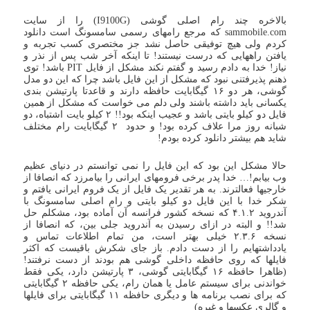
بالاخره چند رام اصلی گوشی (I9100G) را از سایت
sammobile.com که مرجع رامهای رسمی سامسونگ است دانلود
کردم ولی هیچ توفیقی حاصل نشد جز مختصری کسب تجربه و
یافتن راههایی که درست نیستند! تا اینکه آخر شب پس از نذر و
نیاز! خدا به دادم رسید و گفتم نکند مشکل از فایل PIT باشد! توی
ذهنم پذیرفتنی نبود که مشکل از این فایل باشد چرا که این دو مدل
گوشی، هر دو ۱۶ گیگابایت حافظه دارند و قاعدتا پارتیشن بندی
یکسانی باید داشته باشند ولی دلم می خواست که مشکل از همین
فایل دو کیلو بایتی باشد و عجیب اینکه بود!! ۲ کیلو بایت اشتباه، دو
شبانه روز مرا علاف کرده بود! و حدود ۲ گیگابایت رام مختلف
شاید هم بیشتر دانلود کرده بودم!
حالا مشکل این بود که این فایل را نمی توانستم در دنیای عظیم
وب بیابم!… خدا پدر برخی فرومهای ایرانی را بیامرزد که انصافا از
خارجیها فعالترند. به هر تقدیر یک فایل از یک فروم ایرانی یافتم و
شکر خدا با این فایل دو کیلو بایتی و رام اصلی سامسونگ با
آندروید ۴.۱.۲ که نسخه کشور فرانسه آن آماده بود، مشکلم حل
شد!! و البته در ازای رسیدن به آندروید جلی بین، که انصافا از
نسخه ۲.۳.۶ خیلی بهتر است، من تمام اطلاعات تماس و
یادداشتهایم را از دست دادم. باز جای شکرش باقیست که اکثر
فایلها که روی حافظه داخلی گوشی هم بودند از دست نرفتند!
(ظاهرا حافظه ۱۶ گیگابایتی گوشی، ۳ پارتیشن دارد، یکی فقط
خواندنی برای سیستم عامل یا همان رام، یکی حافظه ۲ گیگابایتی
که برای نصب برنامه ها و دیگری حافظه ۱۱ گیگابایتی برای فایلها
و گالری عکسها و غیره)