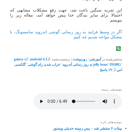
این تجربه سنگین باعث شد، جهت رفع مشکلات مشابهی که
احتمالا برای سایر بندگان خدا پیش خواهد آمد، مقاله زیر را
بنویسم:
اگر در وسط فرایند به روز رسانی گوشی اندروید سامسونگ، با
مشکل مواجه شدیم چه کنیم
منتشرشده در
آموزشی
٬
روزنوشت
|
برچسب‌شده
٬
android 4.1.2
٬
galaxy s2
٬
I9100G
٬
jelly bean
به روز رسانی آندروید
٬
خراب شدن رام گوشی
٬
گلکسی
اس 2
|
۱۹
پاسخ
موسیقی زمینه
نوشته‌های تازه
بینات ۶ منتشر شد – پس زمینه حدیثی ویندوز