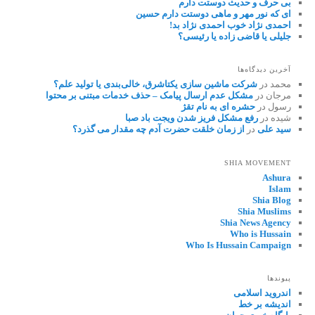
بی حرف و حدیث دوستت دارم
ای که نور مهر و ماهی دوستت دارم حسین
احمدی نژاد خوب احمدی نژاد بد!
جلیلی یا قاضی زاده یا رئیسی؟
آخرین دیدگاه‌ها
محمد
در
شرکت ماشین سازی یکتاشرق، خالی‌بندی یا تولید علم؟
مرجان
در
مشکل عدم ارسال پیامک – حذف خدمات مبتنی بر محتوا
رسول
در
حشره ای به نام تقژ
شیده
در
رفع مشکل فریز شدن ویجت باد صبا
سید علی
در
از زمان خلقت حضرت آدم چه مقدار می گذرد؟
SHIA MOVEMENT
Ashura
Islam
Shia Blog
Shia Muslims
Shia News Agency
Who is Hussain
Who Is Hussain Campaign
پیوندها
اندروید اسلامی
اندیشه بر خط