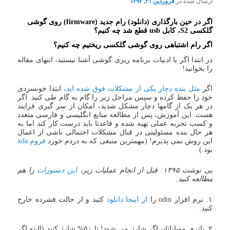
ارسال شده در
فروردین ۳۱, ۱۳۹۲
اگر در حین بارگذاری (دانلود) رام جدید (firmware) روی گوشی
گلکسی S2، کابل usb قطع شد چه کنیم؟
اگر رام اشتباهی روی گوشی گلکسی ریختیم چه کنیم؟
در ابتدا اگر با ادبیات برنامه ریزی گوشی آشنا نیستید، انتهای مقاله
را بخوانید!
اگر
مثل بنده دچار یکی از مشکلات فوق شده اید
، ابتدا خونسردی
خود را حفظ کرده و سپس مراحل زیر را گام به گام طی کنید. اگر
در هر یک از گامها دچار مشکل شدید، امکان از سر گیری فرایند
هست. این آموزش، پس از مطالعه منابع انگلیسی و فارسی متعدد
و کسب تجربه عملی تهیه شده و قاعدتا باید درست کار کند اما به
هر حال بنده مسئولیتی در قبال مشکلات احتمالی ناشی از اعمال
این روش نمی پذیرم! (مهمترین منبعی که به دردم خورد
فروم xda
بود.)
پی نوشت ۱۳۹۵: قبل از انجام عملیات زیر،
این دستورات
را هم
مطالعه کنید.
۱. نرم افزار odin را
از اینجا دانلود
کنید و از حالت فشرده خارج
کنید.
۲. باتری موبایلتان اگر شارژ می شود! تا ۵۰% شارژ کنید (البته اگر