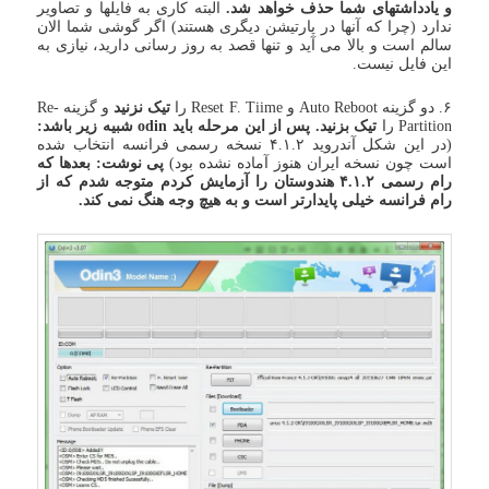
و یادداشتهای شما حذف خواهد شد.
البته کاری به فایلها و تصاویر
ندارد (چرا که آنها در پارتیشن دیگری هستند) اگر گوشی شما الان
سالم است و بالا می آید و تنها قصد به روز رسانی دارید، نیازی به
این فایل نیست.
۶. دو گزینه Auto Reboot و Reset F. Tiime را
تیک نزنید
و گزینه Re-
Partition را
تیک بزنید. پس از این مرحله باید odin شبیه زیر باشد:
(در این شکل آندروید ۴.۱.۲ نسخه رسمی فرانسه انتخاب شده
است چون نسخه ایران هنوز آماده نشده بود)
پی نوشت: بعدها که
رام رسمی ۴.۱.۲ هندوستان را آزمایش کردم متوجه شدم که از
رام فرانسه خیلی پایدارتر است و به هیچ وجه هنگ نمی کند.