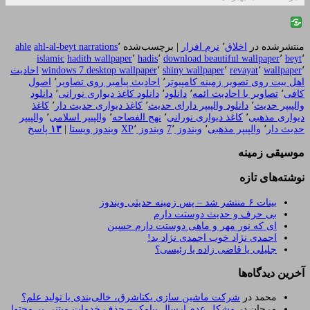
منتشرشده در
اخلاق
٬
نرم افزار
|
برچسب‌شده
٬
ahl-al-beyt narrations
ahle
islamic
hadith wallpaper
٬
hadis
٬
download beautiful wallpaper
٬
beyt
٬
٬
wallpaper
٬
revayat
٬
shiny wallpaper
٬
windows 7 desktop wallpaper
احادیث
اهل بیت روی تصویر زمینه کامپیوتر
٬
احادیث پیامبر روی تصاویر
٬
اصول
کافی
٬
تصاویر با احادیث ائمه
٬
دانلود
٬
دانلود کاغذ دیواری نورانی
٬
دانلود
والپیپر حدیث
٬
دانلود والپیپر دارای حدیث
٬
کاغذ دیواری حدیث دار
٬
کاغذ
دیواری مذهبی
٬
کاغذ دیواری نورانی
٬
نهج الفصاحه
٬
والپیپر اسلامی
٬
والپیپر
حدیث دار
٬
والپیپر مذهبی
٬
ویندوز 7
٬
ویندوز XP
٬
ویندوز ویستا
|
۱۳
پاسخ
موسیقی زمینه
نوشته‌های تازه
بینات ۶ منتشر شد – پس زمینه حدیثی ویندوز
بی حرف و حدیث دوستت دارم
ای که نور مهر و ماهی دوستت دارم حسین
احمدی نژاد خوب احمدی نژاد بد!
جلیلی یا قاضی زاده یا رئیسی؟
آخرین دیدگاه‌ها
محمد
در
شرکت ماشین سازی یکتاشرق، خالی‌بندی یا تولید علم؟
مرجان
در
مشکل عدم ارسال پیامک – حذف خدمات مبتنی بر محتوا