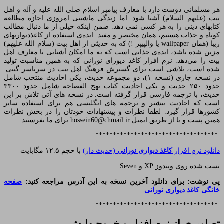
هر مسلمانی دوست دارد با معارف پیامبر اسلام صلی الله علیه و آله و اهل
بیت (علیهم السلام) آشنا شود. اما زندگی ماشینی امروزی اجازه مطالعه
کتابهای دینی را به هر کسی نمی دهد. ضمن اینکه خیلی از ما دنبال مطالب
کوتاه و جذاب هستیم، همان مختصر و مفید. ایده‌ی استفاده از کاغذدیواریهای
زیبا (همان wallpaper یا والپیپر !) که به حدیثی از اهل بیت (سلام الله علیهم)
مزین شده باشد، ایده‌ی جذابی است که به ما امکان آشنایی با معارف اهل
بیت را می‌دهد. نرم افزار کاغذ دیورای نورانی که به همین مناسبت تولید
شده است، تلاشی است برای گسترش فرهنگ اهل بیت در سرتاسر گیتی.
در نسخه جاری (نسخه ۱)، دو مجموعه حدیث، یکی احادیث منتخب شامل
حدود ۲۵۰ حدیث و یکی احادیث کتاب نهج الفصاحه شامل حدود ۳۳۰۰
حدیث، با ترجمه فارسی قرار گرفته است. در نسخه های آتی تلاش بر این
است که احادیث بیشتر و ترجمه های انگلیسی هم برای استفاده سایر
کشورها قرار گیرد. لطفا نظرات و پیشنهادات خودتان را در بخش نظرات
همین پست و یا از طریق ایمیل hossein60@chmail.ir برای ما بفرستید.
***********************************
دانلود نرم افزار
کاغذ دیواری نورانی
(حدیث دار)
با حجم ۱۲.۵ مگابایت
تست شده روی ویندوز XP و Seven
پی نوشت: برای دانلود آخرین نسخه به این آدرس مراجعه کنید:
صفحه
خانگی کاغذ دیواری نورانی
***********************************