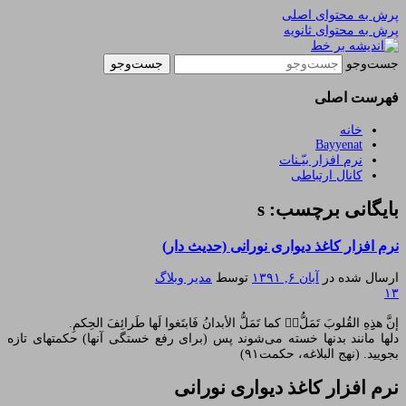
پرش به محتوای اصلی
پرش به محتوای ثانویه
یادداشتهای یک معلم در باب زندگی، اخلاق، اخبار،
اندیشه بر خط
جست‌وجو
علم و سیاست
فهرست اصلی
خانه
Bayyenat
نرم افزار بیّـنات
کانال ارتباطی
بایگانی برچسب: s
نرم افزار کاغذ دیواری نورانی (حدیث دار)
ارسال شده در
آبان ۶, ۱۳۹۱
توسط
مدیر وبلاگ
۱۳
إن‎‏َّ هذِِهِ القُلوبَ تَمَلُّ‏‏‎ُّ کما تَمَلُّ الأبدانُ فَابتَغوا لَها طَرائِفَ الحِکمِ.
دلها مانند بدنها خسته می‌شوند پس (برای رفع خستگی آنها) حکمتهای تازه
بجویید. (نهج البلاغه، حکمت۹۱)
نرم افزار
کاغذ دیواری نورانی