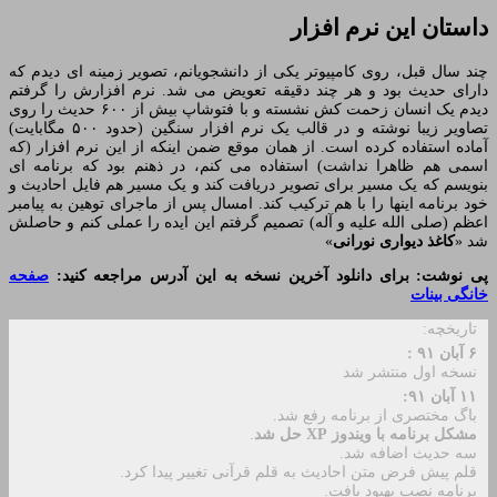
داستان این نرم افزار
چند سال قبل، روی کامپیوتر یکی از دانشجویانم، تصویر زمینه ای دیدم که
دارای حدیث بود و هر چند دقیقه تعویض می شد. نرم افزارش را گرفتم
دیدم یک انسان زحمت کش نشسته و با فتوشاپ بیش از ۶۰۰ حدیث را روی
تصاویر زیبا نوشته و در قالب یک نرم افزار سنگین (حدود ۵۰۰ مگابایت)
آماده استفاده کرده است. از همان موقع ضمن اینکه از این نرم افزار (که
اسمی هم ظاهرا نداشت) استفاده می کنم، در ذهنم بود که برنامه ای
بنویسم که یک مسیر برای تصویر دریافت کند و یک مسیر هم فایل احادیث و
خود برنامه اینها را با هم ترکیب کند. امسال پس از ماجرای توهین به پیامبر
اعظم (صلی الله علیه و آله) تصمیم گرفتم این ایده را عملی کنم و حاصلش
شد «
کاغذ دیواری نورانی
»
پی نوشت: برای دانلود آخرین نسخه به این آدرس مراجعه کنید:
صفحه
خانگی بینات
تاریخچه:
۶ آبان ۹۱ :
نسخه اول منتشر شد
۱۱ آبان ۹۱:
باگ مختصری از برنامه رفع شد.
مشکل برنامه با ویندوز XP حل شد
.
سه حدیث اضافه شد.
قلم پیش فرض متن احادیث به قلم قرآنی تغییر پیدا کرد.
برنامه نصب بهبود یافت.