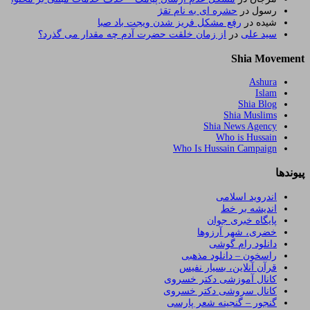
رسول
در
حشره ای به نام تقژ
شیده
در
رفع مشکل فریز شدن ویجت باد صبا
سید علی
در
از زمان خلقت حضرت آدم چه مقدار می گذرد؟
Shia Movement
Ashura
Islam
Shia Blog
Shia Muslims
Shia News Agency
Who is Hussain
Who Is Hussain Campaign
پیوندها
اندروید اسلامی
اندیشه بر خط
پایگاه خبری جوان
خضری، شهر آرزوها
دانلود رام گوشی
راسخون – دانلود مذهبی
قرآن آنلاین، بسیار نفیس
کانال آموزشی دکتر خسروی
کانال سروشی دکتر خسروی
گنجور – گنجینه شعر پارسی