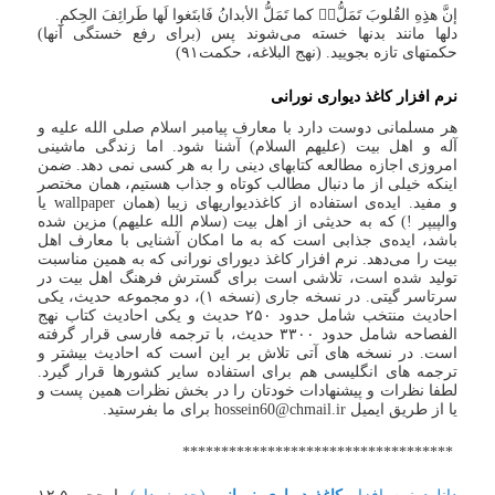
إن‎‏َّ هذِِهِ القُلوبَ تَمَلُّ‏‏‎ُّ کما تَمَلُّ الأبدانُ فَابتَغوا لَها طَرائِفَ الحِکمِ.
دلها مانند بدنها خسته می‌شوند پس (برای رفع خستگی آنها)
حکمتهای تازه بجویید. (نهج البلاغه، حکمت۹۱)
نرم افزار
کاغذ دیواری نورانی
هر مسلمانی دوست دارد با معارف پیامبر اسلام صلی الله علیه و
آله و اهل بیت (علیهم السلام) آشنا شود. اما زندگی ماشینی
امروزی اجازه مطالعه کتابهای دینی را به هر کسی نمی دهد. ضمن
اینکه خیلی از ما دنبال مطالب کوتاه و جذاب هستیم، همان مختصر
و مفید. ایده‌ی استفاده از کاغذدیواریهای زیبا (همان wallpaper یا
والپیپر !) که به حدیثی از اهل بیت (سلام الله علیهم) مزین شده
باشد، ایده‌ی جذابی است که به ما امکان آشنایی با معارف اهل
بیت را می‌دهد. نرم افزار کاغذ دیورای نورانی که به همین مناسبت
تولید شده است، تلاشی است برای گسترش فرهنگ اهل بیت در
سرتاسر گیتی. در نسخه جاری (نسخه ۱)، دو مجموعه حدیث، یکی
احادیث منتخب شامل حدود ۲۵۰ حدیث و یکی احادیث کتاب نهج
الفصاحه شامل حدود ۳۳۰۰ حدیث، با ترجمه فارسی قرار گرفته
است. در نسخه های آتی تلاش بر این است که احادیث بیشتر و
ترجمه های انگلیسی هم برای استفاده سایر کشورها قرار گیرد.
لطفا نظرات و پیشنهادات خودتان را در بخش نظرات همین پست و
یا از طریق ایمیل hossein60@chmail.ir برای ما بفرستید.
***********************************