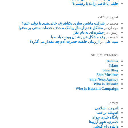
جلیلی یا قاضی زاده یا رئیسی؟
آخرین دیدگاه‌ها
محمد
در
شرکت ماشین سازی یکتاشرق، خالی‌بندی یا تولید علم؟
مرجان
در
مشکل عدم ارسال پیامک – حذف خدمات مبتنی بر محتوا
رسول
در
حشره ای به نام تقژ
شیده
در
رفع مشکل فریز شدن ویجت باد صبا
سید علی
در
از زمان خلقت حضرت آدم چه مقدار می گذرد؟
SHIA MOVEMENT
Ashura
Islam
Shia Blog
Shia Muslims
Shia News Agency
Who is Hussain
Who Is Hussain Campaign
پیوندها
اندروید اسلامی
اندیشه بر خط
پایگاه خبری جوان
خضری، شهر آرزوها
دانلود رام گوشی