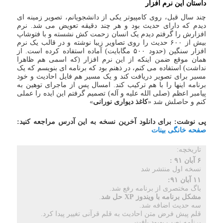
داستان این نرم افزار
چند سال قبل، روی کامپیوتر یکی از دانشجویانم، تصویر زمینه ای
دیدم که دارای حدیث بود و هر چند دقیقه تعویض می شد. نرم
افزارش را گرفتم دیدم یک انسان زحمت کش نشسته و با فتوشاپ
بیش از ۶۰۰ حدیث را روی تصاویر زیبا نوشته و در قالب یک نرم
افزار سنگین (حدود ۵۰۰ مگابایت) آماده استفاده کرده است. از
همان موقع ضمن اینکه از این نرم افزار (که اسمی هم ظاهرا
نداشت) استفاده می کنم، در ذهنم بود که برنامه ای بنویسم که یک
مسیر برای تصویر دریافت کند و یک مسیر هم فایل احادیث و خود
برنامه اینها را با هم ترکیب کند. امسال پس از ماجرای توهین به
پیامبر اعظم (صلی الله علیه و آله) تصمیم گرفتم این ایده را عملی
کنم و حاصلش شد «
کاغذ دیواری نورانی
»
پی نوشت: برای دانلود آخرین نسخه به این آدرس مراجعه کنید:
صفحه خانگی بینات
تاریخچه:
۶ آبان ۹۱ :
نسخه اول منتشر شد
۱۱ آبان ۹۱:
باگ مختصری از برنامه رفع شد.
مشکل برنامه با ویندوز XP حل شد
.
سه حدیث اضافه شد.
قلم پیش فرض متن احادیث به قلم قرآنی تغییر پیدا کرد.
برنامه نصب بهبود یافت.