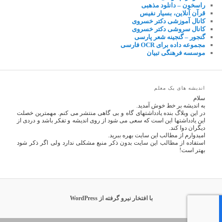
راسخون – دانلود مذهبی
قرآن آنلاین، بسیار نفیس
کانال آموزشی دکتر خسروی
کانال سروشی دکتر خسروی
گنجور – گنجینه شعر پارسی
مجموعه داده برای OCR فارسی
موسسه فرهنگی تبیان
اندیشه های یک معلم
سلام
به اندیشه بر خط خوش آمدید.
در این وبلاگ بنده یادداشتهای گاه و بی گاهی منتشر می کنم. مهمترین خصلت
این یادداشتها این است که سعی می شود از روی اندیشه و تفکر باشد و دردی از
دیگران دوا کند.
امیدوارم از مطالب این سایت بهره ببرید.
استفاده از مطالب این سایت بدون ذکر منبع مشکلی ندارد ولی اگر ذکر شود
بهتر است!
با افتخار نیرو گرفته از WordPress