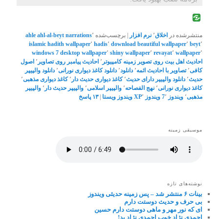
منتشرشده در
اخلاق
٬
نرم افزار
|
برچسب‌شده
٬
ahl-al-beyt narrations
ahle
islamic
hadith wallpaper
٬
hadis
٬
download beautiful wallpaper
٬
beyt
٬
windows 7 desktop wallpaper
٬
shiny wallpaper
٬
revayat
٬
wallpaper
٬
احادیث اهل بیت روی تصویر زمینه کامپیوتر
٬
احادیث پیامبر روی تصاویر
٬
اصول
کافی
٬
تصاویر با احادیث ائمه
٬
دانلود
٬
دانلود کاغذ دیواری نورانی
٬
دانلود والپیپر
حدیث
٬
دانلود والپیپر دارای حدیث
٬
کاغذ دیواری حدیث دار
٬
کاغذ دیواری مذهبی
٬
کاغذ دیواری نورانی
٬
نهج الفصاحه
٬
والپیپر اسلامی
٬
والپیپر حدیث دار
٬
والپیپر
مذهبی
٬
ویندوز 7
٬
ویندوز XP
٬
ویندوز ویستا
|
۱۳
پاسخ
موسیقی زمینه
نوشته‌های تازه
بینات ۶ منتشر شد – پس زمینه حدیثی ویندوز
بی حرف و حدیث دوستت دارم
ای که نور مهر و ماهی دوستت دارم حسین
احمدی نژاد خوب احمدی نژاد بد!