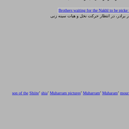
ر برادر، در انتظار حرکت نخل و هیات سینه زنی
son of the
Shiite
٬
shia
٬
Muharram pictures
٬
Muharram
٬
Muharam
٬
mour