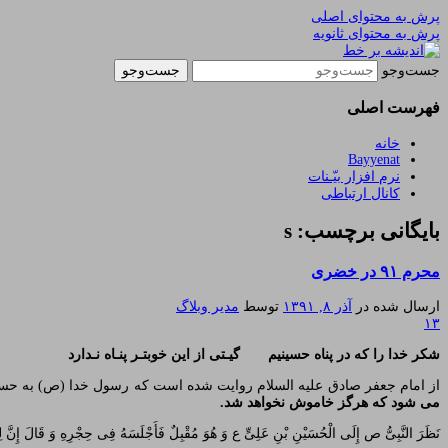
پرش به محتوای اصلی
پرش به محتوای ثانویه
یادداشتهای یک معلم در باب زندگی، اخلاق، اخبار، ع
اندیشه بر خط
جست‌وجو
فهرست اصلی
خانه
Bayyenat
نرم افزار بیّـنات
کانال ارتباطی
بایگانی برچسب: s
محرم ۹۱ در خضری
ارسال شده در
آذر ۸, ۱۳۹۱
توسط
مدیر وبلاگ
۱۳
شکر خدا را که در پناه حسینیم گیـتی از این خوبتـر پنـاه نـدارد
از امام جعفر صادق علیه السلام روایت شده است که رسول خدا (ص) به حسین 
می شود که هرگز خاموش نخواهد شد.
نَظَرَ النَّبِیُّ ص إِلَى الْحُسَیْنِ بْنِ عَلِیٍّ ع وَ هُوَ مُقْبِلٌ فَأَجْلَسَهُ فِی حِجْرِهِ وَ قَالَ إِنَّ لِقَ