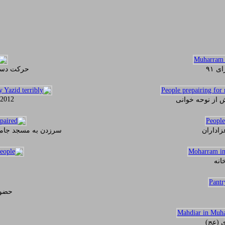
 ۹۱
حرکت دسته
 2012
 از نوحه خوانی
اداران
سرزدن به مسجد جام
انه
حضور
ی (عج)