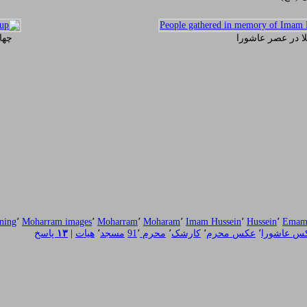
ا در عصر عاشورا
چها
ning
٬
Moharram images
٬
Moharram
٬
Moharam
٬
Imam Hussein
٬
Hussein
٬
Emam 
س عاشورا
٬
عکس محرم
٬
کارشک
٬
محرم 91
٬
مسجد
٬
هیات
|
۱۳
پاسخ