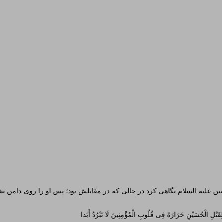
لم و سیاست
علیه السلام نگاهی کرد در حالی که در مقابلش بود؛ پس او را روی دامن نش
تْلِ الْحُسَیْنِ حَرَارَهً فِی قُلُوبِ الْمُؤْمِنِینَ لَا تَبْرُدُ أَبَدا