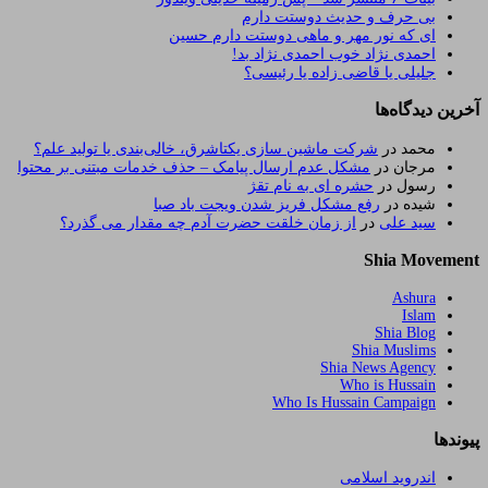
بی حرف و حدیث دوستت دارم
ای که نور مهر و ماهی دوستت دارم حسین
احمدی نژاد خوب احمدی نژاد بد!
جلیلی یا قاضی زاده یا رئیسی؟
آخرین دیدگاه‌ها
محمد
در
شرکت ماشین سازی یکتاشرق، خالی‌بندی یا تولید علم؟
مرجان
در
مشکل عدم ارسال پیامک – حذف خدمات مبتنی بر محتوا
رسول
در
حشره ای به نام تقژ
شیده
در
رفع مشکل فریز شدن ویجت باد صبا
سید علی
در
از زمان خلقت حضرت آدم چه مقدار می گذرد؟
Shia Movement
Ashura
Islam
Shia Blog
Shia Muslims
Shia News Agency
Who is Hussain
Who Is Hussain Campaign
پیوندها
اندروید اسلامی