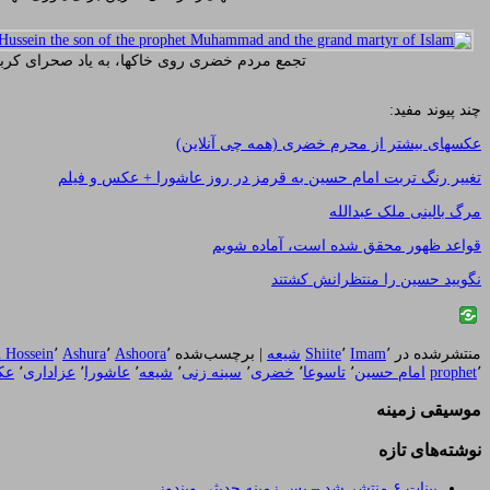
تجمع مردم خضری روی خاکها، به یاد صحرای کربل
چند پیوند مفید:
عکسهای بیشتر از محرم خضری (همه چی آنلاین)
تغییر رنگ تربت امام حسین به قرمز در روز عاشورا + عکس و فیلم
مرگ بالینی ملک عبدالله
قواعد ظهور محقق شده است، آماده شویم
نگویید حسین را منتظرانش کشتند
منتشرشده در
٬
Imam
٬
Shiite
شیعه
|
برچسب‌شده
٬
Ashoora
٬
Ashura
٬
Hossein
٬
prophet
امام حسین
٬
تاسوعا
٬
خضری
٬
سینه زنی
٬
شیعه
٬
عاشورا
٬
عزاداری
٬
عک
موسیقی زمینه
نوشته‌های تازه
بینات ۶ منتشر شد – پس زمینه حدیثی ویندوز