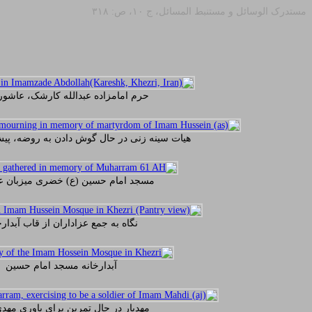
مستدرک الوسائل و مستنبط المسائل، ج ‏۱۰، ص: ۳۱۸
حرم امامزاده عبدالله کارشک، عاشورای
هیات سینه زنی در حال گوش دادن به روضه، پیش
مسجد امام حسین (ع) خضری میزبان عز
نگاه به جمع عزاداران از قاب آبدارخ
آبدارخانه مسجد امام حسین
مهدیار در حال تمرین برای یاوری مهد