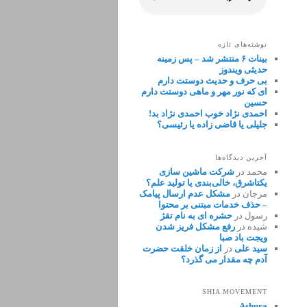
نوشته‌های تازه
بینات ۶ منتشر شد – پس زمینه
حدیثی ویندوز
بی حرف و حدیث دوستت دارم
ای که نور مهر و ماهی دوستت دارم
حسین
احمدی نژاد خوب احمدی نژاد بد!
جلیلی یا قاضی زاده یا رئیسی؟
آخرین دیدگاه‌ها
محمد
در
شرکت ماشین سازی
یکتاشرق، خالی‌بندی یا تولید علم؟
مرجان
در
مشکل عدم ارسال پیامک
– حذف خدمات مبتنی بر محتوا
رسول
در
حشره ای به نام تقژ
شیده
در
رفع مشکل فریز شدن
ویجت باد صبا
سید علی
در
از زمان خلقت حضرت
آدم چه مقدار می گذرد؟
SHIA MOVEMENT
Ashura