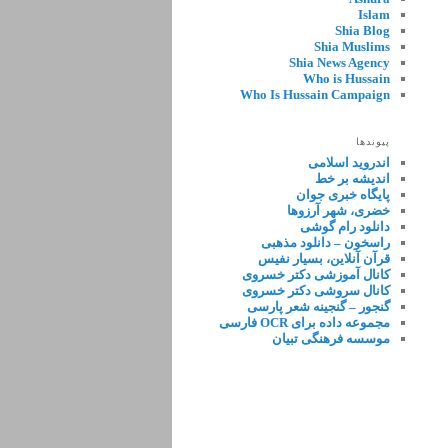
Islam
Shia Blog
Shia Muslims
Shia News Agency
Who is Hussain
Who Is Hussain Campaign
پیوندها
اندروید اسلامی
اندیشه بر خط
پایگاه خبری جوان
خضری، شهر آرزوها
دانلود رام گوشی
راسخون – دانلود مذهبی
قرآن آنلاین، بسیار نفیس
کانال آموزشی دکتر خسروی
کانال سروشی دکتر خسروی
گنجور – گنجینه شعر پارسی
مجموعه داده برای OCR فارسی
موسسه فرهنگی تبیان