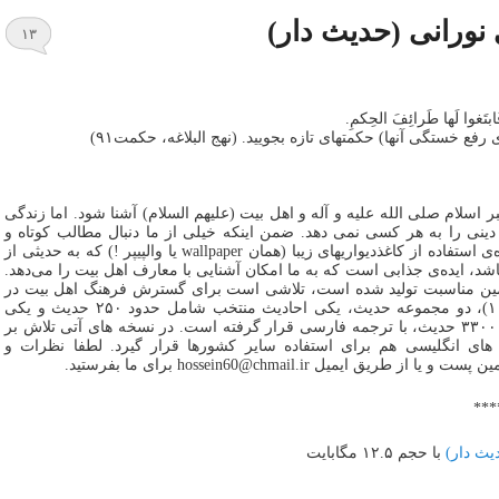
 نورانی (حدیث دار)
۱۳
رفع خستگی آنها) حکمتهای تازه بجویید. (نهج البلاغه، حکمت۹۱)
اسلام صلی الله علیه و آله و اهل بیت (علیهم السلام) آشنا شود. اما زندگی
دینی را به هر کسی نمی دهد. ضمن اینکه خیلی از ما دنبال مطالب کوتاه و
جذاب هستیم، همان مختصر و مفید. ایده‌ی استفاده از کاغذدیواریهای زیبا (همان wallpaper یا والپیپر !) که به حدیثی از
شد، ایده‌ی جذابی است که به ما امکان آشنایی با معارف اهل بیت را می‌دهد.
 همین مناسبت تولید شده است، تلاشی است برای گسترش فرهنگ اهل بیت در
سرتاسر گیتی. در نسخه جاری (نسخه ۱)، دو مجموعه حدیث، یکی احادیث منتخب شامل حدود ۲۵۰ حدیث و یکی
احادیث کتاب نهج الفصاحه شامل حدود ۳۳۰۰ حدیث، با ترجمه فارسی قرار گرفته است. در نسخه های آتی تلاش بر
ای انگلیسی هم برای استفاده سایر کشورها قرار گیرد. لطفا نظرات و
یمیل hossein60@chmail.ir برای ما بفرستید.
***
ث دار)
با حجم ۱۲.۵ مگابایت