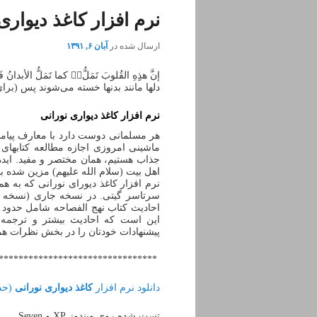
نرم افزار کاغذ دیواری
ارسال شده در
آبان ۶, ۱۳۹۱
إن‎‏َّ هذِِهِ القُلوبَ تَمَلُّ‏‏‎ُّ کما تَمَلُّ الأبدانُ فَابتَغوا لَها طَرائِفَ الحِکمِ.
دلها مانند بدنها خسته می‌شوند پس (برای 
نرم افزار
کاغذ دیواری نورانی
هر مسلمانی دوست دارد با معارف پیامبر 
ماشینی امروزی اجازه مطالعه کتابهای 
اهل بیت (سلام الله علیهم) مزین شده با
نرم افزار کاغذ دیورای نورانی که به
این است که احادیث بیشتر و ترجمه ه
پیشنهادات خودتان را در بخش نظرات همین پست و یا از طریق ا
********************************
دانلود نرم افزار
کاغذ دیواری نورانی
(حدی
تست شده روی ویندوز XP و Seven