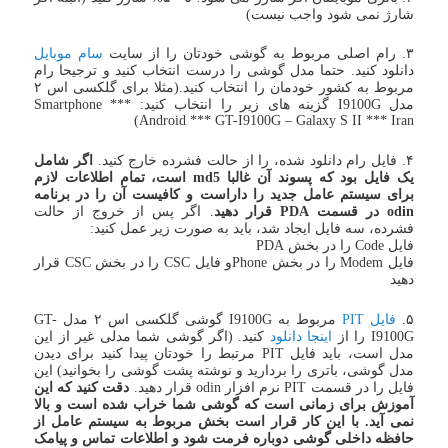
شارژ نمی شود واجب نیست)
۳. رام اصلی مربوط به گوشی خودتان را از سایت
سام موبایل
دانلود کنید. حتما مدل گوشی را درست انتخاب کنید و ترجیحا رام
مربوط به کشور خودمان را انتخاب کنید.(مثلا برای گلکسی اس ۲
مدل I9100G گزینه های زیر را انتخاب کنید: Smartphone ***
Android *** GT-I9100G – Galaxy S II *** Iran)
۴. فایل رام دانلود شده، را از حالت فشرده خارج کنید.
اگر شامل
یک فایل بود که پسوند آن غالبا md5 است، تمام اطلاعات لازم
برای سیستم عامل جدید را داراست و کافیست آن را در برنامه
odin در قسمت PDA قرار دهید
. اگر پس از خروج از حالت
فشرده، سه فایل ایجاد شد، باید به صورت زیر عمل کنید:
فایل Code را در بخش PDA
فایل Modem را در بخش Phoneو فایل CSC را در بخش CSC قرار
دهید
۵.
فایل PIT
مربوط به I9100G گوشی گلکسی اس ۲ مدل GT-
I9100G را از
اینجا دانلود
کنید. (اگر گوشی شما مدلی غیر از این
مدل است، باید فایل PIT مرتبط را خودتان پیدا کنید برای دیدن
مدل گوشی، باتری را بردارید و نوشته پشت گوشی را بخوانید) این
فایل را در قسمت PIT نرم افزار odin قرار دهید.
دقت کنید که این
آموزش برای زمانی است که گوشی شما خراب شده است و بالا
نمی آید. با این کار قرار است بخش مربوط به سیستم عامل از
حافظه داخلی گوشی دوباره فرمت شود و اطلاعات تماس و پیامک