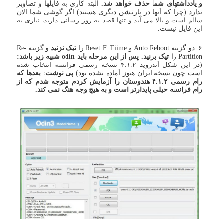
و یادداشتهای شما حذف خواهد شد.
البته کاری به فایلها و تصاویر
ندارد (چرا که آنها در پارتیشن دیگری هستند) اگر گوشی شما الان
سالم است و بالا می آید و تنها قصد به روز رسانی دارید، نیازی به
این فایل نیست.
۶. دو گزینه Auto Reboot و Reset F. Tiime را
تیک نزنید
و گزینه Re-
Partition را
تیک بزنید. پس از این مرحله باید odin شبیه زیر باشد:
(در این شکل آندروید ۴.۱.۲ نسخه رسمی فرانسه انتخاب شده
است چون نسخه ایران هنوز آماده نشده بود)
پی نوشت: بعدها که
رام رسمی ۴.۱.۲ هندوستان را آزمایش کردم متوجه شدم که از
رام فرانسه خیلی پایدارتر است و به هیچ وجه هنگ نمی کند.