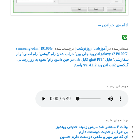
ادامه‌ی خواندن
→
منتشرشده در
آموزشی
٬
روزنوشت
|
برچسب‌شده
٬
I9100G
٬
odin
smasung
٬
galaxy s2 i9100G
اندروید جلی بین
٬
خراب شدن رام گوشی
٬
رام اصلی
٬
رام
سفارشی
٬
فایل PIT
٬
قطع کابل usb در حین دانلود رام
٬
نحوه به روز رسانی
گلکسی s2 به اندروید 4.1.2
|
۹۹
پاسخ
موسیقی زمینه
نوشته‌های تازه
بینات ۶ منتشر شد – پس زمینه حدیثی ویندوز
بی حرف و حدیث دوستت دارم
ای که نور مهر و ماهی دوستت دارم حسین