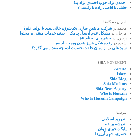
احمدی نژاد خوب احمدی نژاد بد!
جلیلی یا قاضی زاده یا رئیسی؟
آخرین دیدگاه‌ها
محمد
در
شرکت ماشین سازی یکتاشرق، خالی‌بندی یا تولید علم؟
مرجان
در
مشکل عدم ارسال پیامک – حذف خدمات مبتنی بر محتوا
رسول
در
حشره ای به نام تقژ
شیده
در
رفع مشکل فریز شدن ویجت باد صبا
سید علی
در
از زمان خلقت حضرت آدم چه مقدار می گذرد؟
SHIA MOVEMENT
Ashura
Islam
Shia Blog
Shia Muslims
Shia News Agency
Who is Hussain
Who Is Hussain Campaign
پیوندها
اندروید اسلامی
اندیشه بر خط
پایگاه خبری جوان
خضری، شهر آرزوها