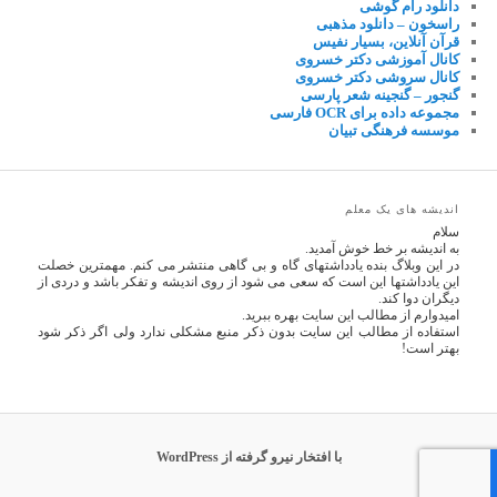
دانلود رام گوشی
راسخون – دانلود مذهبی
قرآن آنلاین، بسیار نفیس
کانال آموزشی دکتر خسروی
کانال سروشی دکتر خسروی
گنجور – گنجینه شعر پارسی
مجموعه داده برای OCR فارسی
موسسه فرهنگی تبیان
اندیشه های یک معلم
سلام
به اندیشه بر خط خوش آمدید.
در این وبلاگ بنده یادداشتهای گاه و بی گاهی منتشر می کنم. مهمترین خصلت
این یادداشتها این است که سعی می شود از روی اندیشه و تفکر باشد و دردی از
دیگران دوا کند.
امیدوارم از مطالب این سایت بهره ببرید.
استفاده از مطالب این سایت بدون ذکر منبع مشکلی ندارد ولی اگر ذکر شود
بهتر است!
با افتخار نیرو گرفته از WordPress