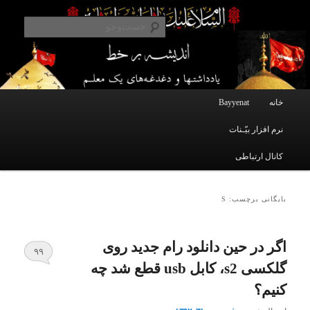
یادداشتهای یک معلم در باب زندگی، اخلاق، اخبار، علم و سیاست
پرش
پرش
به
به
جست‌و
محتوای
محتوای
ثانویه
اصلی
اندیشه بر خط
فهرست
خانه
Bayyenat
اصلی
نرم افزار بیّـنات
کانال ارتباطی
بایگانی برچسب: S
اگر در حین دانلود رام جدید روی
۹۹
گلکسی s2، کابل usb قطع شد چه
کنیم؟