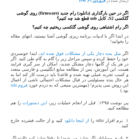
ارسال شده در
فروردین ۳۱, ۱۳۹۲
اگر در حین بارگذاری (دانلود) رام جدید (firmware) روی گوشی
گلکسی S2، کابل usb قطع شد چه کنیم؟
اگر رام اشتباهی روی گوشی گلکسی ریختیم چه کنیم؟
در ابتدا اگر با ادبیات برنامه ریزی گوشی آشنا نیستید، انتهای مقاله
را بخوانید!
اگر
مثل بنده دچار یکی از مشکلات فوق شده اید
، ابتدا خونسردی
خود را حفظ کرده و سپس مراحل زیر را گام به گام طی کنید. اگر
در هر یک از گامها دچار مشکل شدید، امکان از سر گیری فرایند
هست. این آموزش، پس از مطالعه منابع انگلیسی و فارسی متعدد
و کسب تجربه عملی تهیه شده و قاعدتا باید درست کار کند اما به
هر حال بنده مسئولیتی در قبال مشکلات احتمالی ناشی از اعمال
این روش نمی پذیرم! (مهمترین منبعی که به دردم خورد
فروم xda
بود.)
پی نوشت ۱۳۹۵: قبل از انجام عملیات زیر،
این دستورات
را هم
مطالعه کنید.
۱. نرم افزار odin را
از اینجا دانلود
کنید و از حالت فشرده خارج
کنید.
۲. باتری موبایلتان اگر شارژ می شود! تا ۵۰% شارژ کنید (البته اگر