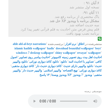
۶ آبان ۹۱ :
نسخه اول منتشر شد
۱۱ آبان ۹۱:
باگ مختصری از برنامه رفع شد.
مشکل برنامه با ویندوز XP حل شد
.
سه حدیث اضافه شد.
قلم پیش فرض متن احادیث به قلم قرآنی تغییر پیدا کرد.
برنامه نصب بهبود یافت.
منتشرشده در
اخلاق
٬
نرم افزار
|
برچسب‌شده
٬
ahl-al-beyt narrations
ahle
islamic
hadith wallpaper
٬
hadis
٬
download beautiful wallpaper
٬
beyt
٬
windows 7 desktop wallpaper
٬
shiny wallpaper
٬
revayat
٬
wallpaper
٬
احادیث اهل بیت روی تصویر زمینه کامپیوتر
٬
احادیث پیامبر روی تصاویر
٬
اصول
کافی
٬
تصاویر با احادیث ائمه
٬
دانلود
٬
دانلود کاغذ دیواری نورانی
٬
دانلود والپیپر
حدیث
٬
دانلود والپیپر دارای حدیث
٬
کاغذ دیواری حدیث دار
٬
کاغذ دیواری مذهبی
٬
کاغذ دیواری نورانی
٬
نهج الفصاحه
٬
والپیپر اسلامی
٬
والپیپر حدیث دار
٬
والپیپر
مذهبی
٬
ویندوز 7
٬
ویندوز XP
٬
ویندوز ویستا
|
۱۳
پاسخ
موسیقی زمینه