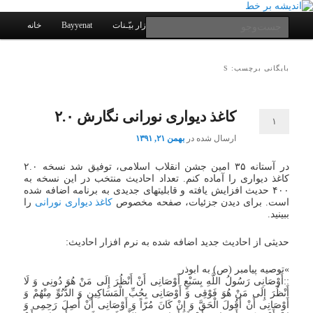
یادداشتهای یک معلم در باب زندگی، اخلاق، اخبار، علم و سیاست
پرش
پرش
به
به
فهرست
جست‌وجو
کانال ارتباطی
نرم افزار بیّـنات
Bayyenat
خانه
اصلی
محتوای
محتوای
ثانویه
اصلی
اندیشه بر خط
بایگانی برچسب: S
کاغذ دیواری نورانی نگارش ۲.۰
۱
ارسال شده در
بهمن ۲۱, ۱۳۹۱
در آستانه ۳۵ امین جشن انقلاب اسلامی، توفیق شد نسخه ۲.۰
کاغذ دیواری را آماده کنم. تعداد احادیث منتخب در این نسخه به
۴۰۰ حدیث افزایش یافته و قابلیتهای جدیدی به برنامه اضافه شده
است. برای دیدن جزئیات، صفحه مخصوص
کاغذ دیواری نورانی
را
ببینید.
حدیثی از احادیث جدید اضافه شده به نرم افزار احادیث:
»توصیه پیامبر (ص) به ابوذر
::أَوْصَانِی رَسُولُ اللَّهِ بِسَبْعٍ أَوْصَانِی أَنْ أَنْظُرَ إِلَى مَنْ هُوَ دُونِی وَ لَا
أَنْظُرَ إِلَى مَنْ هُوَ فَوْقِی وَ أَوْصَانِی بِحُبِّ الْمَسَاکِینِ وَ الدُّنُوِّ مِنْهُمْ وَ
أَوْصَانِی أَنْ أَقُولَ الْحَقَّ وَ إِنْ کَانَ مُرّاً وَ أَوْصَانِی أَنْ أَصِلَ رَحِمِی وَ