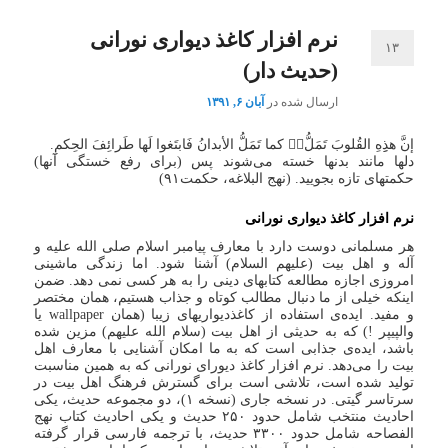
نرم افزار کاغذ دیواری نورانی
۱۳
(حدیث دار)
ارسال شده در
آبان ۶, ۱۳۹۱
إن‎‏َّ هذِِهِ القُلوبَ تَمَلُّ‏‏‎ُّ کما تَمَلُّ الأبدانُ فَابتَغوا لَها طَرائِفَ الحِکمِ.
دلها مانند بدنها خسته می‌شوند پس (برای رفع خستگی آنها)
حکمتهای تازه بجویید. (نهج البلاغه، حکمت۹۱)
نرم افزار
کاغذ دیواری نورانی
هر مسلمانی دوست دارد با معارف پیامبر اسلام صلی الله علیه و
آله و اهل بیت (علیهم السلام) آشنا شود. اما زندگی ماشینی
امروزی اجازه مطالعه کتابهای دینی را به هر کسی نمی دهد. ضمن
اینکه خیلی از ما دنبال مطالب کوتاه و جذاب هستیم، همان مختصر
و مفید. ایده‌ی استفاده از کاغذدیواریهای زیبا (همان wallpaper یا
والپیپر !) که به حدیثی از اهل بیت (سلام الله علیهم) مزین شده
باشد، ایده‌ی جذابی است که به ما امکان آشنایی با معارف اهل
بیت را می‌دهد. نرم افزار کاغذ دیورای نورانی که به همین مناسبت
تولید شده است، تلاشی است برای گسترش فرهنگ اهل بیت در
سرتاسر گیتی. در نسخه جاری (نسخه ۱)، دو مجموعه حدیث، یکی
احادیث منتخب شامل حدود ۲۵۰ حدیث و یکی احادیث کتاب نهج
الفصاحه شامل حدود ۳۳۰۰ حدیث، با ترجمه فارسی قرار گرفته