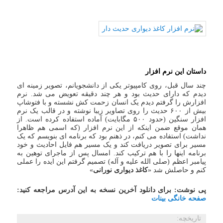
داستان این نرم افزار
چند سال قبل، روی کامپیوتر یکی از دانشجویانم، تصویر زمینه ای
دیدم که دارای حدیث بود و هر چند دقیقه تعویض می شد. نرم
افزارش را گرفتم دیدم یک انسان زحمت کش نشسته و با فتوشاپ
بیش از ۶۰۰ حدیث را روی تصاویر زیبا نوشته و در قالب یک نرم
افزار سنگین (حدود ۵۰۰ مگابایت) آماده استفاده کرده است. از
همان موقع ضمن اینکه از این نرم افزار (که اسمی هم ظاهرا
نداشت) استفاده می کنم، در ذهنم بود که برنامه ای بنویسم که یک
مسیر برای تصویر دریافت کند و یک مسیر هم فایل احادیث و خود
برنامه اینها را با هم ترکیب کند. امسال پس از ماجرای توهین به
پیامبر اعظم (صلی الله علیه و آله) تصمیم گرفتم این ایده را عملی
کنم و حاصلش شد «
کاغذ دیواری نورانی
»
پی نوشت: برای دانلود آخرین نسخه به این آدرس مراجعه کنید:
صفحه خانگی بینات
تاریخچه: