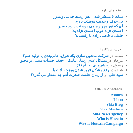
نوشته‌های تازه
بینات ۶ منتشر شد – پس زمینه حدیثی ویندوز
بی حرف و حدیث دوستت دارم
ای که نور مهر و ماهی دوستت دارم حسین
احمدی نژاد خوب احمدی نژاد بد!
جلیلی یا قاضی زاده یا رئیسی؟
آخرین دیدگاه‌ها
محمد
در
شرکت ماشین سازی یکتاشرق، خالی‌بندی یا تولید علم؟
مرجان
در
مشکل عدم ارسال پیامک – حذف خدمات مبتنی بر محتوا
رسول
در
حشره ای به نام تقژ
شیده
در
رفع مشکل فریز شدن ویجت باد صبا
سید علی
در
از زمان خلقت حضرت آدم چه مقدار می گذرد؟
SHIA MOVEMENT
Ashura
Islam
Shia Blog
Shia Muslims
Shia News Agency
Who is Hussain
Who Is Hussain Campaign