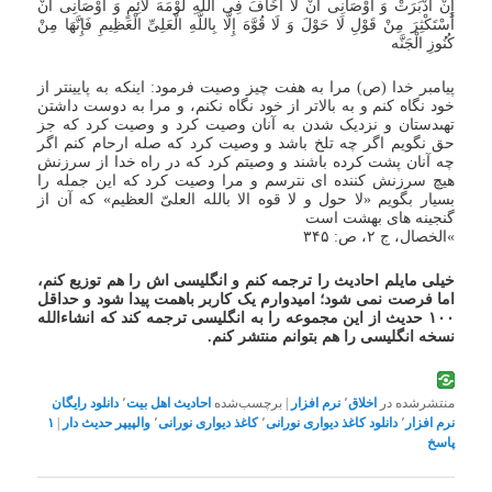
إِنْ أَدْبَرَتْ وَ أَوْصَانِی أَنْ لَا أَخَافَ فِی اللَّهِ لَوْمَهَ لَائِمٍ وَ أَوْصَانِی أَنْ
أَسْتَکْثِرَ مِنْ قَوْلِ لَا حَوْلَ وَ لَا قُوَّهَ إِلَّا بِاللَّهِ الْعَلِیِّ الْعَظِیمِ فَإِنَّهَا مِنْ
کُنُوزِ الْجَنَّه
پیامبر خدا (ص) مرا به هفت چیز وصیت فرمود: اینکه به پایین‏تر از
خود نگاه کنم و به بالاتر از خود نگاه نکنم، و مرا به دوست داشتن
تهى‏دستان و نزدیک شدن به آنان وصیت کرد و وصیت کرد که جز
حق نگویم اگر چه تلخ باشد و وصیت کرد که صله ارحام کنم اگر
چه آنان پشت کرده باشند و وصیتم کرد که در راه خدا از سرزنش
هیچ سرزنش‏ کننده ‏اى نترسم و مرا وصیت کرد که این جمله را
بسیار بگویم «لا حول و لا قوه الا بالله العلیّ العظیم» که آن از
گنجینه ‏هاى بهشت است‏
»الخصال، ج‏ ۲، ص: ۳۴۵
خیلی مایلم احادیث را ترجمه کنم و انگلیسی اش را هم توزیع کنم،
اما فرصت نمی شود؛ امیدوارم یک کاربر باهمت پیدا شود و حداقل
۱۰۰ حدیث از این مجموعه
را
به انگلیسی ترجمه کند که انشاءالله
نسخه انگلیسی را هم بتوانم منتشر کنم.
منتشرشده در
اخلاق
٬
نرم افزار
|
برچسب‌شده
احادیث اهل بیت
٬
دانلود رایگان
نرم افزار
٬
دانلود کاغذ دیواری نورانی
٬
کاغذ دیواری نورانی
٬
والپیپر حدیث دار
|
۱
پاسخ