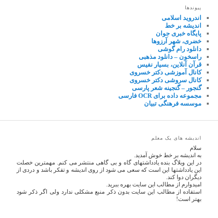
پیوندها
اندروید اسلامی
اندیشه بر خط
پایگاه خبری جوان
خضری، شهر آرزوها
دانلود رام گوشی
راسخون – دانلود مذهبی
قرآن آنلاین، بسیار نفیس
کانال آموزشی دکتر خسروی
کانال سروشی دکتر خسروی
گنجور – گنجینه شعر پارسی
مجموعه داده برای OCR فارسی
موسسه فرهنگی تبیان
اندیشه های یک معلم
سلام
به اندیشه بر خط خوش آمدید.
در این وبلاگ بنده یادداشتهای گاه و بی گاهی منتشر می کنم. مهمترین خصلت
این یادداشتها این است که سعی می شود از روی اندیشه و تفکر باشد و دردی از
دیگران دوا کند.
امیدوارم از مطالب این سایت بهره ببرید.
استفاده از مطالب این سایت بدون ذکر منبع مشکلی ندارد ولی اگر ذکر شود
بهتر است!