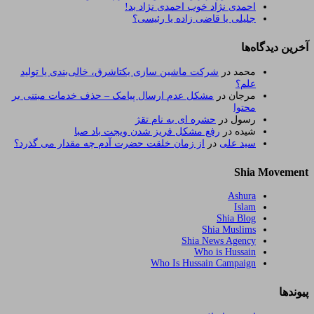
احمدی نژاد خوب احمدی نژاد بد!
جلیلی یا قاضی زاده یا رئیسی؟
آخرین دیدگاه‌ها
محمد
در
شرکت ماشین سازی یکتاشرق، خالی‌بندی یا تولید
علم؟
مرجان
در
مشکل عدم ارسال پیامک – حذف خدمات مبتنی بر
محتوا
رسول
در
حشره ای به نام تقژ
شیده
در
رفع مشکل فریز شدن ویجت باد صبا
سید علی
در
از زمان خلقت حضرت آدم چه مقدار می گذرد؟
Shia Movement
Ashura
Islam
Shia Blog
Shia Muslims
Shia News Agency
Who is Hussain
Who Is Hussain Campaign
پیوندها