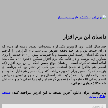
داستان این نرم افزار
چند سال قبل، روی کامپیوتر یکی از دانشجویانم، تصویر زمینه ای دیدم که
دارای حدیث بود و هر چند دقیقه تعویض می شد. نرم افزارش را گرفتم
دیدم یک انسان زحمت کش نشسته و با فتوشاپ بیش از ۶۰۰ حدیث را روی
تصاویر زیبا نوشته و در قالب یک نرم افزار سنگین (حدود ۵۰۰ مگابایت)
آماده استفاده کرده است. از همان موقع ضمن اینکه از این نرم افزار (که
اسمی هم ظاهرا نداشت) استفاده می کنم، در ذهنم بود که برنامه ای
بنویسم که یک مسیر برای تصویر دریافت کند و یک مسیر هم فایل احادیث و
خود برنامه اینها را با هم ترکیب کند. امسال پس از ماجرای توهین به پیامبر
اعظم (صلی الله علیه و آله) تصمیم گرفتم این ایده را عملی کنم و حاصلش
شد «
کاغذ دیواری نورانی
»
پی نوشت: برای دانلود آخرین نسخه به این آدرس مراجعه کنید:
صفحه
خانگی بینات
تاریخچه: