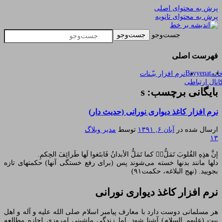
پرش به محتوای اصلی
پرش به محتوای ثانویه
یادداشتهای یک معلم در باب زندگی، اخلاق، اخبار،
اندیشه بر خط
جست‌وجو
علم و سیاست
فهرست اصلی
Bayyenat
انه
نرم افزار بیّـنات
انال ارتباطی
بایگانی برچسب: s
نرم افزار کاغذ دیواری نورانی (حدیث دار)
ارسال شده در
آبان ۶, ۱۳۹۱
توسط
مدیر وبلاگ
۱۳
إن‎‏َّ هذِِهِ القُلوبَ تَمَلُّ‏‏‎ُّ کما تَمَلُّ الأبدانُ فَابتَغوا لَها طَرائِفَ الحِکمِ.
دلها مانند بدنها خسته می‌شوند پس (برای رفع خستگی آنها) حکمتهای تازه
بجویید. (نهج البلاغه، حکمت۹۱)
نرم افزار
کاغذ دیواری نورانی
هر مسلمانی دوست دارد با معارف پیامبر اسلام صلی الله علیه و آله و اهل
بیت (علیهم السلام) آشنا شود. اما زندگی ماشینی امروزی اجازه مطالعه