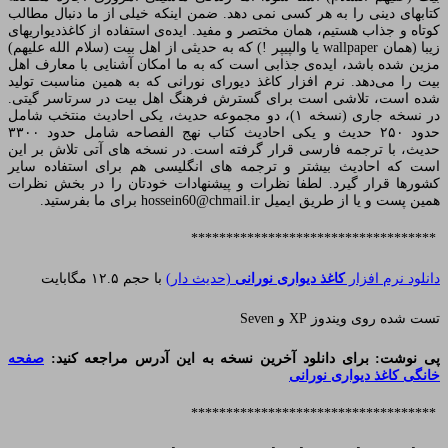
کتابهای دینی را به هر کسی نمی دهد. ضمن اینکه خیلی از ما دنبال مطالب
کوتاه و جذاب هستیم، همان مختصر و مفید. ایده‌ی استفاده از کاغذدیواریهای
زیبا (همان wallpaper یا والپیپر !) که به حدیثی از اهل بیت (سلام الله علیهم)
مزین شده باشد، ایده‌ی جذابی است که به ما امکان آشنایی با معارف اهل
بیت را می‌دهد. نرم افزار کاغذ دیورای نورانی که به همین مناسبت تولید
شده است، تلاشی است برای گسترش فرهنگ اهل بیت در سرتاسر گیتی.
در نسخه جاری (نسخه ۱)، دو مجموعه حدیث، یکی احادیث منتخب شامل
حدود ۲۵۰ حدیث و یکی احادیث کتاب نهج الفصاحه شامل حدود ۳۳۰۰
حدیث، با ترجمه فارسی قرار گرفته است. در نسخه های آتی تلاش بر این
است که احادیث بیشتر و ترجمه های انگلیسی هم برای استفاده سایر
کشورها قرار گیرد. لطفا نظرات و پیشنهادات خودتان را در بخش نظرات
همین پست و یا از طریق ایمیل hossein60@chmail.ir برای ما بفرستید.
***********************************
دانلود نرم افزار
کاغذ دیواری نورانی
(حدیث دار)
با حجم ۱۲.۵ مگابایت
تست شده روی ویندوز XP و Seven
پی نوشت: برای دانلود آخرین نسخه به این آدرس مراجعه کنید:
صفحه
خانگی کاغذ دیواری نورانی
***********************************