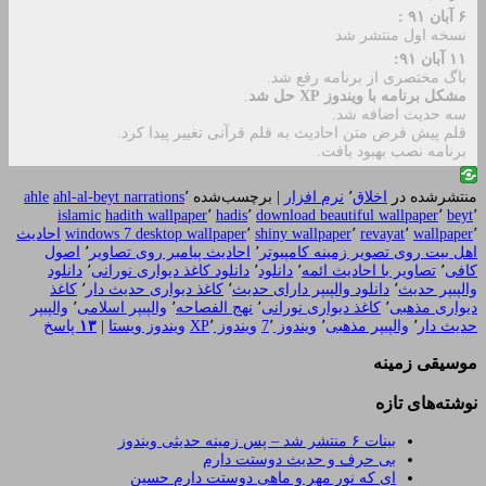
۶ آبان ۹۱ :
نسخه اول منتشر شد
۱۱ آبان ۹۱:
باگ مختصری از برنامه رفع شد.
مشکل برنامه با ویندوز XP حل شد
.
سه حدیث اضافه شد.
قلم پیش فرض متن احادیث به قلم قرآنی تغییر پیدا کرد.
برنامه نصب بهبود یافت.
منتشرشده در
اخلاق
٬
نرم افزار
|
برچسب‌شده
٬
ahl-al-beyt narrations
ahle
islamic
hadith wallpaper
٬
hadis
٬
download beautiful wallpaper
٬
beyt
٬
٬
wallpaper
٬
revayat
٬
shiny wallpaper
٬
windows 7 desktop wallpaper
احادیث
اهل بیت روی تصویر زمینه کامپیوتر
٬
احادیث پیامبر روی تصاویر
٬
اصول
کافی
٬
تصاویر با احادیث ائمه
٬
دانلود
٬
دانلود کاغذ دیواری نورانی
٬
دانلود
والپیپر حدیث
٬
دانلود والپیپر دارای حدیث
٬
کاغذ دیواری حدیث دار
٬
کاغذ
دیواری مذهبی
٬
کاغذ دیواری نورانی
٬
نهج الفصاحه
٬
والپیپر اسلامی
٬
والپیپر
حدیث دار
٬
والپیپر مذهبی
٬
ویندوز 7
٬
ویندوز XP
٬
ویندوز ویستا
|
۱۳
پاسخ
موسیقی زمینه
نوشته‌های تازه
بینات ۶ منتشر شد – پس زمینه حدیثی ویندوز
بی حرف و حدیث دوستت دارم
ای که نور مهر و ماهی دوستت دارم حسین