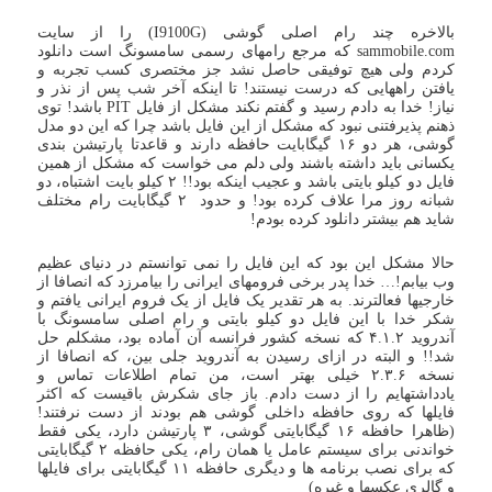
بالاخره چند رام اصلی گوشی (I9100G) را از سایت
sammobile.com که مرجع رامهای رسمی سامسونگ است دانلود
کردم ولی هیچ توفیقی حاصل نشد جز مختصری کسب تجربه و
یافتن راههایی که درست نیستند! تا اینکه آخر شب پس از نذر و
نیاز! خدا به دادم رسید و گفتم نکند مشکل از فایل PIT باشد! توی
ذهنم پذیرفتنی نبود که مشکل از این فایل باشد چرا که این دو مدل
گوشی، هر دو ۱۶ گیگابایت حافظه دارند و قاعدتا پارتیشن بندی
یکسانی باید داشته باشند ولی دلم می خواست که مشکل از همین
فایل دو کیلو بایتی باشد و عجیب اینکه بود!! ۲ کیلو بایت اشتباه، دو
شبانه روز مرا علاف کرده بود! و حدود ۲ گیگابایت رام مختلف
شاید هم بیشتر دانلود کرده بودم!
حالا مشکل این بود که این فایل را نمی توانستم در دنیای عظیم
وب بیابم!… خدا پدر برخی فرومهای ایرانی را بیامرزد که انصافا از
خارجیها فعالترند. به هر تقدیر یک فایل از یک فروم ایرانی یافتم و
شکر خدا با این فایل دو کیلو بایتی و رام اصلی سامسونگ با
آندروید ۴.۱.۲ که نسخه کشور فرانسه آن آماده بود، مشکلم حل
شد!! و البته در ازای رسیدن به آندروید جلی بین، که انصافا از
نسخه ۲.۳.۶ خیلی بهتر است، من تمام اطلاعات تماس و
یادداشتهایم را از دست دادم. باز جای شکرش باقیست که اکثر
فایلها که روی حافظه داخلی گوشی هم بودند از دست نرفتند!
(ظاهرا حافظه ۱۶ گیگابایتی گوشی، ۳ پارتیشن دارد، یکی فقط
خواندنی برای سیستم عامل یا همان رام، یکی حافظه ۲ گیگابایتی
که برای نصب برنامه ها و دیگری حافظه ۱۱ گیگابایتی برای فایلها
و گالری عکسها و غیره)