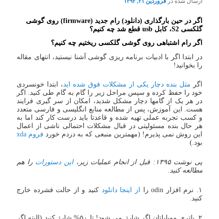
ارسال شده در
فروردین ۳۱, ۱۳۹۲
اگر در حین بارگذاری (دانلود) رام جدید (firmware) روی گوشی
گلکسی S2، کابل usb قطع شد چه کنیم؟
اگر رام اشتباهی روی گوشی گلکسی ریختیم چه کنیم؟
در ابتدا اگر با ادبیات برنامه ریزی گوشی آشنا نیستید، انتهای مقاله
را بخوانید!
اگر
مثل بنده دچار یکی از مشکلات فوق شده اید
، ابتدا خونسردی
خود را حفظ کرده و سپس مراحل زیر را گام به گام طی کنید. اگر
در هر یک از گامها دچار مشکل شدید، امکان از سر گیری فرایند
هست. این آموزش، پس از مطالعه منابع انگلیسی و فارسی متعدد
و کسب تجربه عملی تهیه شده و قاعدتا باید درست کار کند اما به
هر حال بنده مسئولیتی در قبال مشکلات احتمالی ناشی از اعمال
این روش نمی پذیرم! (مهمترین منبعی که به دردم خورد
فروم xda
بود.)
پی نوشت ۱۳۹۵: قبل از انجام عملیات زیر،
این دستورات
را هم
مطالعه کنید.
۱. نرم افزار odin را
از اینجا دانلود
کنید و از حالت فشرده خارج
کنید.
۲. باتری موبایلتان اگر شارژ می شود! تا ۵۰% شارژ کنید (البته اگر