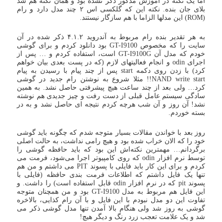
اما یک نکته در آموزش مذکور ذکر نشده بود و همان نکته هم شد
بلای جان بنده. نکته این که گلکسی اس ۲ چند مدل دارد و رام
(ROM) این مدلها الزاما با هم سازگار نیستند.
به هر تقدیر بنده رام مربوط به آندروید ۴.۱.۲ ذکر شده در آن
سایت را که مخصوص GT-I9100 بود دانلود کردم و برای گوشی
خودم که مدل آن GT-I9100G است، استفاده کردم و … پس از
اجرای odin و انجام فعالیتهای لازم (که در پست بعدی بیان خواهم
کرد) با زدن روی دکمه start پس از چند پیام با رسیدن به پیام
NAND write start!! مثلا شروع به نوشتن رام جدید در گوشی
کرد… ولی بعد از چند ساعت هیچ پیشرفتی حاصل نشد. به همین
سادگی سیستم عامل قبلی از دست رفت و چیز جدیدی هم نوشته
نشد! آن روز و آن شب هرچه کردم نتیجه ای حاصل نشد و به در
بسته خوردم.
روز بعد با خواندن مقالات بسیار متوجه شدم که چگونه باید گوشی
خود را که الان خراب شده بود و هیچ رامی نداشت، به حالت اصلی
برگردانم… مهمترین نکته‌اش این بود که باید حافظه گوشی را
توسط نرم افزار odin که روی کامپیوتر اجرا می‌شود، فرمت می
کردم و برای این کار باید فایلی با پسوند PIT می داشتم و من هم
تنها یک فایل داشتم که اطلاعات فرمت بندی حافظه (فایلی با
پسوند pit که در نرم افزار odin قابل استفاده است) را داشت. و
این فایل هم مربوط به مدل GT-I9100 بود و من همچنان متوجه
تفاوت این دو مدل نبودم با این فایل و با آن رام کذایی، بالاخره
گوشی به روز شد ولی هنگام بالا آمدن تنها مدل گوشی ذکر می
شد و یک علامت تعجب زرد رنگ و دیگر هیچ!