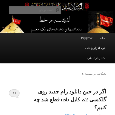
یادداشتهای یک معلم در باب زندگی، اخلاق، اخبار، علم و سیاست
پرش
پرش
به
به
جست‌و
محتوای
محتوای
ثانویه
اصلی
اندیشه بر خط
فهرست
خانه
Bayyenat
اصلی
نرم افزار بیّـنات
کانال ارتباطی
بایگانی برچسب: S
اگر در حین دانلود رام جدید روی
۹۹
گلکسی s2، کابل usb قطع شد چه
کنیم؟