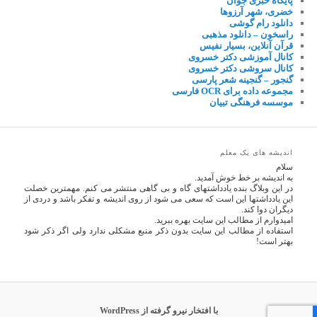
پایگاه خبری جوان
خضری، شهر آرزوها
دانلود رام گوشی
راسخون – دانلود مذهبی
قرآن آنلاین، بسیار نفیس
کانال آموزشی دکتر خسروی
کانال سروشی دکتر خسروی
گنجور – گنجینه شعر پارسی
مجموعه داده برای OCR فارسی
موسسه فرهنگی تبیان
اندیشه های یک معلم
سلام
به اندیشه بر خط خوش آمدید.
در این وبلاگ بنده یادداشتهای گاه و بی گاهی منتشر می کنم. مهمترین خصلت
این یادداشتها این است که سعی می شود از روی اندیشه و تفکر باشد و دردی از
دیگران دوا کند.
امیدوارم از مطالب این سایت بهره ببرید.
استفاده از مطالب این سایت بدون ذکر منبع مشکلی ندارد ولی اگر ذکر شود
بهتر است!
با افتخار نیرو گرفته از WordPress