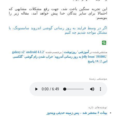
این تجربه سنگین باعث شد، جهت رفع مشکلات مشابهی که
احتمالا برای سایر بندگان خدا پیش خواهد آمد، مقاله زیر را
بنویسم:
اگر در وسط فرایند به روز رسانی گوشی اندروید سامسونگ، با
مشکل مواجه شدیم چه کنیم
منتشرشده در
آموزشی
٬
روزنوشت
|
برچسب‌شده
٬
android 4.1.2
٬
galaxy s2
٬
I9100G
٬
jelly bean
به روز رسانی آندروید
٬
خراب شدن رام گوشی
٬
گلکسی
اس 2
|
۱۹
پاسخ
موسیقی زمینه
نوشته‌های تازه
بینات ۶ منتشر شد – پس زمینه حدیثی ویندوز