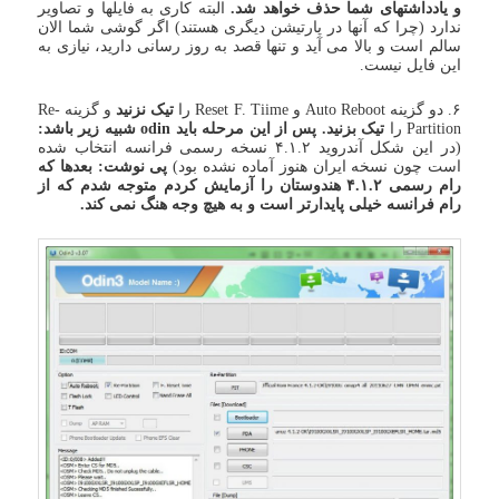
و یادداشتهای شما حذف خواهد شد.
البته کاری به فایلها و تصاویر
ندارد (چرا که آنها در پارتیشن دیگری هستند) اگر گوشی شما الان
سالم است و بالا می آید و تنها قصد به روز رسانی دارید، نیازی به
این فایل نیست.
۶. دو گزینه Auto Reboot و Reset F. Tiime را
تیک نزنید
و گزینه Re-
Partition را
تیک بزنید. پس از این مرحله باید odin شبیه زیر باشد:
(در این شکل آندروید ۴.۱.۲ نسخه رسمی فرانسه انتخاب شده
است چون نسخه ایران هنوز آماده نشده بود)
پی نوشت: بعدها که
رام رسمی ۴.۱.۲ هندوستان را آزمایش کردم متوجه شدم که از
رام فرانسه خیلی پایدارتر است و به هیچ وجه هنگ نمی کند.