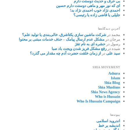
بی حرف و حدیث دوستت دارم
ای که نور مهر و ماهی دوستت دارم حسین
احمدی نژاد خوب احمدی نژاد بد!
جلیلی یا قاضی زاده یا رئیسی؟
آخرین دیدگاه‌ها
محمد
در
شرکت ماشین سازی یکتاشرق، خالی‌بندی یا تولید علم؟
مرجان
در
مشکل عدم ارسال پیامک – حذف خدمات مبتنی بر محتوا
رسول
در
حشره ای به نام تقژ
شیده
در
رفع مشکل فریز شدن ویجت باد صبا
سید علی
در
از زمان خلقت حضرت آدم چه مقدار می گذرد؟
SHIA MOVEMENT
Ashura
Islam
Shia Blog
Shia Muslims
Shia News Agency
Who is Hussain
Who Is Hussain Campaign
پیوندها
اندروید اسلامی
اندیشه بر خط