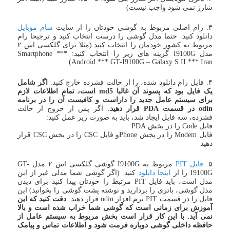
شارژ نمی شود واجب نیست)
۳. رام اصلی مربوط به گوشی خودتان را از سایت
سام موبایل
دانلود کنید. حتما مدل گوشی را درست انتخاب کنید و ترجیحا رام
مربوط به کشور خودمان را انتخاب کنید.(مثلا برای گلکسی اس ۲
مدل I9100G گزینه های زیر را انتخاب کنید: Smartphone ***
Android *** GT-I9100G – Galaxy S II *** Iran)
۴. فایل رام دانلود شده، را از حالت فشرده خارج کنید.
اگر شامل
یک فایل بود که پسوند آن غالبا md5 است، تمام اطلاعات لازم
برای سیستم عامل جدید را داراست و کافیست آن را در برنامه
odin در قسمت PDA قرار دهید
. اگر پس از خروج از حالت
فشرده، سه فایل ایجاد شد، باید به صورت زیر عمل کنید:
فایل Code را در بخش PDA
فایل Modem را در بخش Phoneو فایل CSC را در بخش CSC قرار
دهید
۵.
فایل PIT
مربوط به I9100G گوشی گلکسی اس ۲ مدل GT-
I9100G را از
اینجا دانلود
کنید. (اگر گوشی شما مدلی غیر از این
مدل است، باید فایل PIT مرتبط را خودتان پیدا کنید برای دیدن
مدل گوشی، باتری را بردارید و نوشته پشت گوشی را بخوانید) این
فایل را در قسمت PIT نرم افزار odin قرار دهید.
دقت کنید که این
آموزش برای زمانی است که گوشی شما خراب شده است و بالا
نمی آید. با این کار قرار است بخش مربوط به سیستم عامل از
حافظه داخلی گوشی دوباره فرمت شود و اطلاعات تماس و پیامک