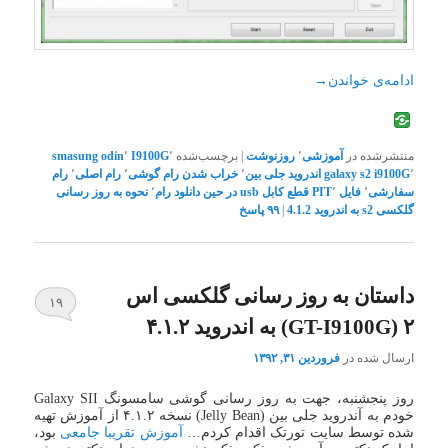
ادامه‌ی خواندن
→
منتشرشده در
آموزشی
٬
روزنوشت
|
برچسب‌شده
٬
I9100G
٬
odin
smasung
٬
galaxy s2 i9100G
اندروید جلی بین
٬
خراب شدن رام گوشی
٬
رام اصلی
٬
رام
سفارشی
٬
فایل PIT
٬
قطع کابل usb در حین دانلود رام
٬
نحوه به روز رسانی
گلکسی s2 به اندروید 4.1.2
|
۹۹
پاسخ
داستان به روز رسانی گلکسی اس
۱۹
۲ (GT-I9100G) به اندروید ۴.۱.۲
ارسال شده در
فروردین ۳۱, ۱۳۹۲
روز پنجشنبه، جهت به روز رسانی گوشی سامسونگ Galaxy SII
خودم به آندروید جلی بین (Jelly Bean) نسخه ۴.۱.۲ از آموزش تهیه
شده توسط سایت تورتک اقدام کردم…
آموزش تقریبا جامعی
بود،