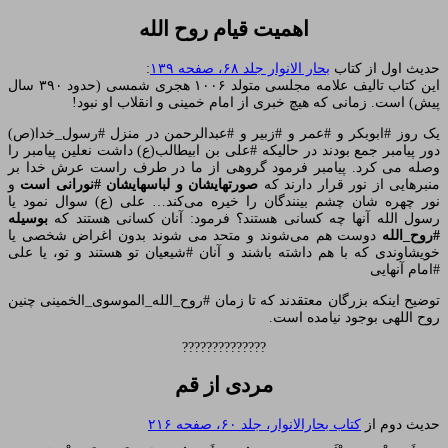
اهمیت قیام روح الله
حدیث اول از کتاب
بحار الانوار جلد ۶۸، صفحه ۱۳۹
:
این کتاب تالیف علامه مجلسی متولد ۱۰۰۶ هجری شمسی (حدود ۳۹۰ سال
پیش) است. زمانی که هیچ خبری از امام خمینی و انقلاب او نبود!
یک روز #ابوبکر و #عمر و #زبیر و #عبدالرحمن در منزل #رسول_خدا(ص)
دور پیامبر جمع بودند در حالیکه #علی بن ابیطالب(ع) داشت نعلین پیامبر را
وصله می کرد. پیامبر فرمود گروهی از ما در طرف راست عرش خدا بر
منبرهایی از نور قرار دارند که
صورتهایشان و لباسهایشان #نورانی است
و
نور چهره شان چشم بینندگان را خیره می‌کند… علی (ع) سوال نمود یا
رسول الله آنها چه کسانی هستند؟ فرمود: آنان کسانی هستند که
بوسیله
#روح_الله
دوست هم می‌شوند و متحد می شوند بدون اغراض شخصی یا
خویشاوندی که با هم داشته باشند و آنان #شیعیان تو هستند و تو، یا علی
#امام آنهایی
توضیح اینکه بزرگان معتقدند که تا زمان #روح_الله_الموسوی_الخمینی چنین
روح اللهی بوجود نیامده است.
??????????????
مردی از قم
حدیث دوم از
کتاب بحارالانوار، جلد ۶۰، صفحه ۲۱۶