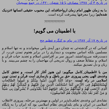
در تاریخ ۳ آذر ۱۳۷۸ مصادف با ۱۵ شعبان ۱۴۲۰، در جمع بسیجیان
ما
به زمان ظهور امام زمان ارواحنافداه، این محبوب حقیقی انسانها #نزدیک
شده‌ایم؛
زیرا معرفتها پیشرفت کرده است.
??????????????
با اطمینان می گویم!
در تاریخ ۱۷ آذر ۱۳۸۷ در پیام به کنگره عظیم حج
کسانی که در گذشته‌ئی نه چندان دور آیه‌ی یأس میخواندند و نه تنها اسلام و
مسلمین بلکه اساس معنویت و دینداری را در برابر هجوم تمدن غرب، از
دست‌رفته می‌پنداشتند، امروز سر بر افراشتن اسلام و تجدید حیات قرآن و
اسلام، و متقابلاً ضعف و زوال تدریجی آن مهاجمان را به چشم می‌بینند. و با
زبان و دل تصدیق میکنند.
من با #اطمینان_کامل میگویم: این هنوز آغاز کار است، و تحقق کامل
وعده‌ی الهی یعنی پیروزی حق بر باطل و بازسازی امت قرآن و تمدن نوین
اسلامی در راه است
: «وَعَدَ اللَّهُ الَّذِینَ آمَنُوا مِنْکُمْ وَ عَمِلُوا الصَّالِحاتِ
لَیَسْتَخْلِفَنَّهُمْ فِی الأَْرْضِ کَمَا اسْتَخْلَفَ الَّذِینَ مِنْ قَبْلِهِمْ وَ لَیُمَکِّنَنَّ لَهُمْ دِینَهُمُ
الَّذِی ارْتَضی‌ لَهُمْ وَ لَیُبَدِّلَنَّهُمْ مِنْ بَعْدِ خَوْفِهِمْ أَمْناً یَعْبُدُونَنِی لا یُشْرِکُونَ بِی شَیْئاً
وَ مَنْ کَفَرَ بَعْدَ ذلِکَ فَأُولئِکَ هُمُ الْفاسِقُونَ»
نشانه‌ی این وعده‌ی تخلف‌ناپذیر در اولین و مهمترین مرحله، پیروزی #انقلاب
اسلامی در ایران و بنای بلندآوزه‌ی نظام اسلامی بود که ایران را به پایگاه
مستحکمی برای اندیشه‌ی حاکمیت و تمدن اسلامی تبدیل کرد. سر بر آوردن