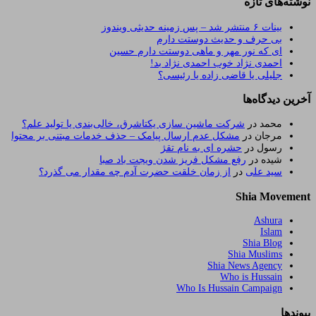
نوشته‌های تازه
بینات ۶ منتشر شد – پس زمینه حدیثی ویندوز
بی حرف و حدیث دوستت دارم
ای که نور مهر و ماهی دوستت دارم حسین
احمدی نژاد خوب احمدی نژاد بد!
جلیلی یا قاضی زاده یا رئیسی؟
آخرین دیدگاه‌ها
محمد
در
شرکت ماشین سازی یکتاشرق، خالی‌بندی یا تولید علم؟
مرجان
در
مشکل عدم ارسال پیامک – حذف خدمات مبتنی بر محتوا
رسول
در
حشره ای به نام تقژ
شیده
در
رفع مشکل فریز شدن ویجت باد صبا
سید علی
در
از زمان خلقت حضرت آدم چه مقدار می گذرد؟
Shia Movement
Ashura
Islam
Shia Blog
Shia Muslims
Shia News Agency
Who is Hussain
Who Is Hussain Campaign
پیوندها