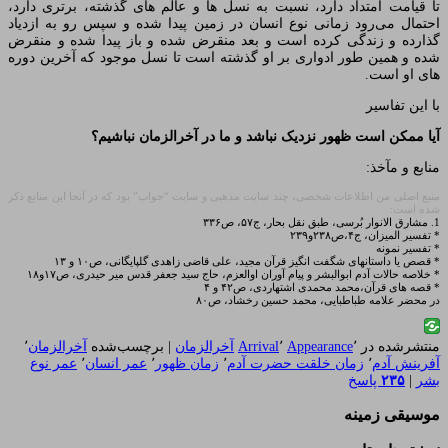
تا قیامت امتداد دارد، نسبت به نسل ها و عالم های گذشته، برتری دارد،
احتمال می‌رود زمانی نوع انسان در زمین پیدا شده و سپس رو به ازدیاد
گذارده و زندگی کرده است و بعد منقرض شده و باز پیدا شده و منقرض
شده و همین طور ادواری بر او گذشته است تا نسل موجود که آخرین دوره
های او است.
با این تفاسیر
آیا ممکن است ظهور نزدیک نباشد و ما در آخرالزمان نباشیم؟
منابع و مآخذ:
منبع اصلی من اطلاعات شخصی، چند سایت مذهبی و سایت “جواب” بود که در آنجا این منابع ذکر
شده است:
1. مشارق الانوار بُرسی، طبق نقل بحار، ج۵۷، ص۳۳۶
* تفسیر المیزان، ج۴،ص۲۳۸و۲۳۹
* تفسیر نمونه
* قصص یا داستانهای شگفت انگیز قرآن مجید، علی قاضی زاهدی گلپایگانی، ص۱۰ و ۱۳
* خلاصه حالات آدم ابوالبشر و پیام آوران اوالعزم، حاج سید جعفر قدس میر حیدری، ص۱۷و۱۸
* قصه های قرآن،محمد محمدی اشتهاردی، ص۴۲ و ۴
در محضر علامه طباطبایی، محمد حسین رخشاد، ص۸۰
منتشرشده در
٬
Appearance
٬
Arrival
آخرالزمان
|
برچسب‌شده
آخرالزمان
٬
آفرینش آدم
٬
زمان خلقت حضرت آدم
٬
زمان ظهور
٬
عمر انسان
٬
عمر نوع
بشر
|
۲۳۵
پاسخ
موسیقی زمینه