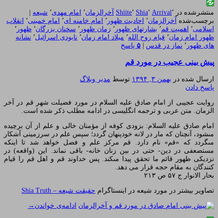
منتشرشده در
٬
Arrival
٬
Shia
٬
Shiite
آخرالزمان
٬
امام مهدی
٬
شیعه
|
برچسب‌شده
آخرالزمان
٬
احادیث ظهور
٬
امام خامنه ای
٬
امام خمینی
٬
انقلاب
اسلامی
٬
اهمیت قم
٬
بشارتهای ظهور
٬
زمان ظهور
٬
سخنان بزرگان
٬
ظهور
٬
ظهور امام زمان
٬
قیام روح الله
٬
میلاد امام زمان
٬
نابودی اسرائیل
٬
نشانه
های ظهور
٬
نماز در قدس
|
۵
پاسخ
پیش بینی عجیب در مورد قم
ارسال شده در
بهمن ۳, ۱۳۹۴
توسط
مدیر وبلاگ
پاسخ دادن
روایت عجیبی از امام صادق علیه السلام در مورد فضیلت شهر قم در آخر
الزمان. متن عربی و ترجمه انگلیسی در ادامه مطلب ذکر شده است.
امام صادق علیه السلام: بزودى کوفه از مؤمنان خالى و علم از آن برچیده
مى‏شود، آنچنان که مار در لانه خودپنهان گردد؛ سپس علم در سرزمینى آشکار
مى‏گردد که «قم» نام دارد. قم مرکز علم و فضل خواهد شد تا اینکه
مستضعفى در دین- حتى در بین زنان خانه- باقى نماند. این (واقعه) در
نزدیکى ظهور قائم ما تحقق پیدا مى‏کند. پس خداوند قم و اهل قم را قیام
کنندگان به مقام حجه قرار می دهد.
بحار الانوار ج ۵۷ ص ۲۱۳
تصاویر بیشتر در مورد شیعه در اینستاگرام
حقیقت شیعه – Shia Truth
ادامه‌ی خواندن
→