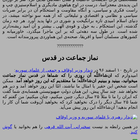
این پدیده‌ی معجز‌آسا، درست در اوج هیاهوی مادیگری و اسلام‌ستیزیِ چپ و
راست فکری و سیاسی، و آنگاه مقاومت و استحکام آن در برابر ضربات
سیاسی و نظامی و اقتصادی و تبلیغاتی که از همه سو نواخته میشد، در
دنیای اسلام امیدی تازه برانگیخت و شوری در دلها پدید آورد. هر چه زمان
گذشته، این استحکام ـ به حول و قوه‌ی الهی ـ بیشتر و آن امید ریشه‌دارتر
شده است. در طول سه دهه‌ئی که بر این ماجرا میگذرد، خاورمیانه و
کشورهای مسلمان آسیا و افریقا، صحنه‌ی این هماوردی پیروزمندانه است.
??????????????
نماز جماعت در قدس
در تاریخ ۱۰ اسفند ۹۶ در
دیدار وزیر اوقاف و جمعی از علمای سوریه
:
امیدوارم که
ان‌شاءاللّه آن روزی را که شماها در قدس نماز جماعت
میخوانید، ببینید و ببینیم ان‌شاءاللّه؛ ما معتقدیم که این ‌روز خواهد آمد
. ممکن
است شخص این حقیر یا امثال ما نباشند، امّا این روز خواهد آمد و دیر هم
نخواهد شد. چند سال پیش، این همان دولتِ صهیونیستیِ همسایه‌ی شما گفت
که ایران را ما تا مثلاً ۲۵ سال دیگر، چنین میکنیم، چنان میکنیم؛ من گفتم که
شما ۲۵ سال دیگر را درک نخواهید کرد که بخواهید آن‌وقت شما آن کار را
انجام بدهید! ان‌شاءالله این روز پیش می‌آید.
در همین رابطه بد نیست
سخنرانی آیت الله قرهی
را هم بخوانید یا
گوش
کنید
.