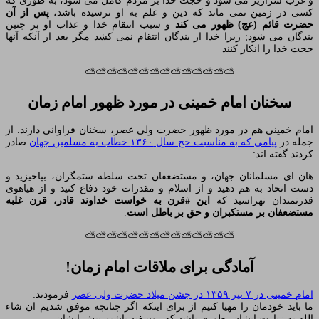
و غرب سرازیر می شود و حجت خدا بر مردم کامل می شود، به طوری که
کسی در زمین نمی ماند که دین و علم به او نرسیده باشد،
پس از آن
حضرت قائم (عج) ظهور می کند
و سبب انتقام خدا و عذاب او بر چنین
بندگان می شود; زیرا خدا از بندگان انتقام نمی کشد مگر بعد از آنکه آنها
حجت خدا را انکار کنند
⛅⛅⛅⛅⛅⛅⛅⛅⛅⛅⛅⛅⛅⛅
سخنان امام خمینی در مورد ظهور امام زمان
امام خمینی هم در مورد ظهور حضرت ولی عصر، سخنان فراوانی دارند. از
جمله در
پیامی که به مناسبت حج سال ۱۳۶۰ خطاب به مسلمین جهان
صادر
کردند گفته اند:
هان‌ ای مسلمانان جهان، و مستضعفان تحت سلطه ستمگران، بپاخیزید و
دست اتحاد به هم دهید و از اسلام و مقدرات خود دفاع کنید و از هیاهوی
قدرتمندان نهراسید که
این #قرن به خواست خداوند قادر، قرن غلبه
مستضعفان بر مستکبران و حق بر باطل است
.
⛅⛅⛅⛅⛅⛅⛅⛅⛅⛅⛅⛅⛅⛅
آمادگی برای ملاقات امام زمان!
امام خمینی در ۷ تیر ۱۳۵۹ در جشن میلاد حضرت ولی عصر
فرمودند:
ما باید خودمان را مهیا کنیم از برای اینکه اگر چنانچه موفق‌ شدیم ان شاء
الله به زیارت ایشان، طوری باشد که روسفید باشیم پیش ایشان.