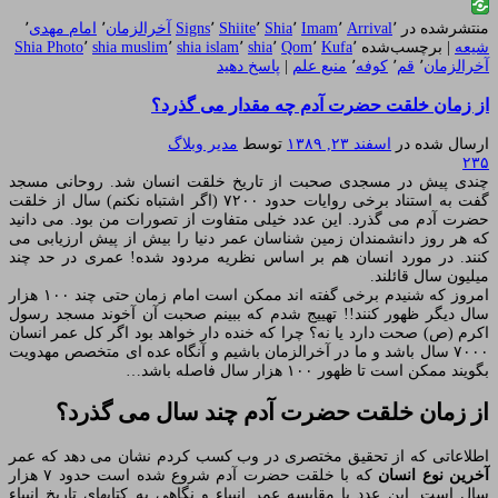
منتشرشده در
٬
Arrival
٬
Imam
٬
Shia
٬
Shiite
٬
Signs
آخرالزمان
٬
امام مهدی
٬
شیعه
|
برچسب‌شده
٬
Kufa
٬
Qom
٬
shia
٬
shia islam
٬
shia muslim
٬
Shia Photo
آخرالزمان
٬
قم
٬
کوفه
٬
منبع علم
|
پاسخ دهید
از زمان خلقت حضرت آدم چه مقدار می گذرد؟
ارسال شده در
اسفند ۲۳, ۱۳۸۹
توسط
مدیر وبلاگ
۲۳۵
چندی پیش در مسجدی صحبت از تاریخ خلقت انسان شد. روحانی مسجد
گفت به استناد برخی روایات حدود ۷۲۰۰ (اگر اشتباه نکنم) سال از خلقت
حضرت آدم می گذرد. این عدد خیلی متفاوت از تصورات من بود. می دانید
که هر روز دانشمندان زمین شناسان عمر دنیا را بیش از پیش ارزیابی می
کنند. در مورد انسان هم بر اساس نظریه مردود شده! عمری در حد چند
میلیون سال قائلند.
امروز که شنیدم برخی گفته اند ممکن است امام زمان حتی چند ۱۰۰ هزار
سال دیگر ظهور کنند!! تهییج شدم که ببینم صحبت آن آخوند مسجد رسول
اکرم (ص) صحت دارد یا نه؟ چرا که خنده دار خواهد بود اگر کل عمر انسان
۷۰۰۰ سال باشد و ما در آخرالزمان باشیم و آنگاه عده ای متخصص مهدویت
بگویند ممکن است تا ظهور ۱۰۰ هزار سال فاصله باشد…
از زمان خلقت حضرت آدم چند سال می گذرد؟
اطلاعاتی که از تحقیق مختصری در وب کسب کردم نشان می دهد که عمر
آخرین نوع انسان
که با خلقت حضرت آدم شروع شده است حدود ۷ هزار
سال است. این عدد با مقایسه عمر انبیاء و نگاهی به کتابهای تاریخ انبیاء