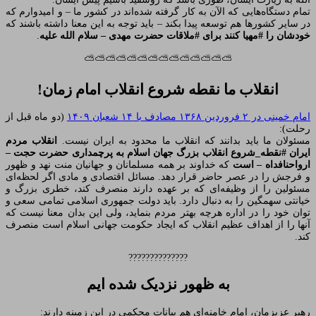
تمام دستگاه‌هایی که الآن به کار گرفته شده‌اند در کشور ما – و امیدوارم که
در سایر کشورها هم توسعه پیدا بکند – باید توجه به این معنا داشته باشند که
خودشان را #مهیا کنند برای #ملاقات حضرت مهدی – سلام الله علیه
.
⛅⛅⛅⛅⛅⛅⛅⛅⛅⛅⛅⛅⛅⛅
انقلاب ما نقطه شروع انقلاب امام زمان!
امام خمینی در ۲ فروردین ۱۳۶۸ مصادف با ۱۴ شعبان ۱۴۰۹
(دو ماه قبل از
رحلت):
مسئولان ما باید بدانند که انقلاب ما محدود به ایران نیست.
انقلاب مردم
ایران #نقطه_شروع انقلاب بزرگ جهان اسلام به پرچمداری حضرت حجت –
ارواحنافداه – است
که خداوند بر همه مسلمانان و جهانیان منت نهد و ظهور
و فرجش را در عصر حاضر قرار دهد. مسائل اقتصادی و مادی اگر لحظه‌ای
مسئولین را از وظیفه‌ای که بر عهده دارند منصرف کند، خطری بزرگ و
خیانتی سهمگین را به دنبال دارد. باید دولت جمهوری اسلامی تمامی سعی و
توان خود را در اداره هرچه بهتر مردم بنماید، ولی این بدان معنا نیست که
آنها را از اهداف عظیم انقلاب که ایجاد حکومت جهانی اسلام است منصرف
کند.
??????????????
به ظهور نزدیک شده ایم
رهبر عزیزمان، امام خامنه‌ای هم بیانات محکمی در این زمینه دارند: