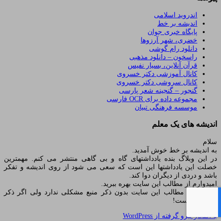
اندروید اسلامی
اندیشه بر خط
پایگاه خبری جوان
خضری، شهر آرزوها
دانلود رام گوشی
راسخون – دانلود مذهبی
قرآن آنلاین، بسیار نفیس
کانال آموزشی دکتر خسروی
کانال سروشی دکتر خسروی
گنجور – گنجینه شعر پارسی
مجموعه داده برای OCR فارسی
موسسه فرهنگی تبیان
اندیشه های یک معلم
سلام
به اندیشه بر خط خوش آمدید.
در این وبلاگ بنده یادداشتهای گاه و بی گاهی منتشر می کنم. مهمترین
خصلت این یادداشتها این است که سعی می شود از روی اندیشه و تفکر
باشد و دردی از دیگران دوا کند.
امیدوارم از مطالب این سایت بهره ببرید.
استفاده از مطالب این سایت بدون ذکر منبع مشکلی ندارد ولی اگر ذکر
شود بهتر است!
با افتخار نیرو گرفته از WordPress