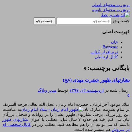
پرش به محتوای اصلی
پرش به محتوای ثانویه
یادداشتهای یک معلم در باب زندگی، اخلاق، اخبار،
اندیشه بر خط
جست‌وجو
علم و سیاست
فهرست اصلی
خانه
Bayyenat
نرم افزار بیّـنات
کانال ارتباطی
بایگانی برچسب: s
بشارتهای ظهور حضرت مهدی (عج)
ارسال شده در
اردیبهشت ۱۲, ۱۳۹۷
توسط
مدیر وبلاگ
۵
میلاد موعود آخرالزمان، حضرت امام زمان، عجل الله تعالی فرجه الشریف
بر تمام بشریت مبارک باد.
به مناسبت
این روز بزرگ، برخی بشارتهای ظهور ایشان را در روایات و سخنان بزرگان
بیان می کنم. قبلا هم حدود ۷ سال قبل، مطلبی با عنوان
بشارتهای ظهور
داشتم که می توانید آن را هم مطالعه کنید. مطلب زیر در
کانال شخصی ام
در سروش
هم منتشر شده است.