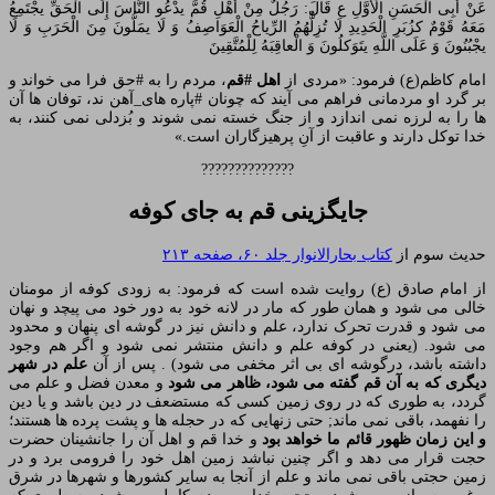
عَنْ أَبِی الْحَسَنِ الْأَوَّلِ ع قَالَ: رَجُلٌ مِنْ أَهْلِ قُمَّ یدْعُو النَّاسَ إِلَی الْحَقِّ یجْتَمِعُ
مَعَهُ قَوْمٌ کزُبَرِ الْحَدِیدِ لَا تُزِلُّهُمُ الرِّیاحُ الْعَوَاصِفُ وَ لَا یمَلُّونَ مِنَ الْحَرَبِ وَ لَا
یجْبُنُونَ وَ عَلَی اللَّهِ یتَوَکلُونَ وَ الْعاقِبَهُ لِلْمُتَّقِینَ
امام کاظم(ع) فرمود: «مردی از
اهل #قم
، مردم را به #حق فرا می خواند و
بر گرد او مردمانی فراهم می آیند که چونان #پاره های_آهن ند، توفان ها آن
ها را به لرزه نمی اندازد و از جنگ خسته نمی شوند و بُزدلی نمی کنند، به
خدا توکل دارند و عاقبت از آنِ پرهیزگاران است.»
??????????????
جایگزینی قم به جای کوفه
حدیث سوم از
کتاب بحارالانوار جلد ۶۰، صفحه ۲۱۳
از امام صادق (ع) روایت شده است که فرمود: به زودی کوفه از مومنان
خالی می شود و همان طور که مار در لانه خود به دور خود می پیچد و نهان
می شود و قدرت تحرک ندارد، علم و دانش نیز در گوشه ای پنهان و محدود
می شود. (یعنی در کوفه علم و دانش منتشر نمی شود و اگر هم وجود
داشته باشد، درگوشه ای بی اثر مخفی می شود) . پس از آن
علم در شهر
دیگری که به آن قم گفته می شود، ظاهر می شود
و معدن فضل و علم می
گردد، به طوری که در روی زمین کسی که مستضعف در دین باشد و یا دین
را نفهمد، باقی نمی ماند; حتی زنهایی که در حجله ها و پشت پرده ها هستند؛
و این زمان ظهور قائم ما خواهد بود
و خدا قم و اهل آن را جانشینان حضرت
حجت قرار می دهد و اگر چنین نباشد زمین اهل خود را فرومی برد و در
زمین حجتی باقی نمی ماند و علم از آنجا به سایر کشورها و شهرها در شرق