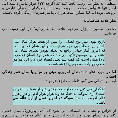
منطقی به نظر می رسد. دقت کنید که اگرچه ۱۲۴ هزار پیامبر داشته ایم،
لیکن تنها ۵ پیامبر صاحب شریعت بوده اند و دیگران پیامبران تبلیغی و
ترویجی بوده اند. لذا ممکن است هزاران پیامبر همزمان زندگی کرده باشند.
نظر علامه طباطبایی:
صاحب تفسیر المیزان مرحوم علامه طباطبایی”ره” در این زمینه می
فرمایند:
تاریخ یهود عمر نوع انسانی را بیش از هفت هزار سال نمی
داند و این مطلب بی وجه هم نیست، و این همان عددی است
که امروز آمار جهانی راجع به تعداد نفوس بشری نشان می
دهند، و این موضوع تأکید می کند که عمر نوع انسان (حضرت
آدم) همان است که گفته شد یعنی (هفتاد قرن)؛ و این موافق
بعضی روایات معصومین(ع) هم هست.
اما در مورد نظر دانشمندان امروزی مبنی بر میلیونها سال عمر زندگی
انسان:
ابوحمزه ثمالی می گوید :امام سجاد(ع) فرمود:
آیا گمان می کنی که خداوند مخلوقاتی غیر از شما را نیافریده
است؟ آری سوگند به خدا، خداوند هزار هزار آدم، و هزار هزار
عالم آفریده،
به خدا سوگند تو آخرین نسل از این عالم می
باشی
.
از قرائن و نشانه ها استفاده می شود که آدم، پدربزرگ نسل فعلی،
کاملترین انسانها بوده، و در نتیجه این نسل و این عالَم که ما در آن هستیم و