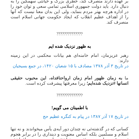
بر عهده دارند منصرف کند، خطری بزرگ و خیانتی سهمگین را به
دنبال دارد. باید دولت جمهوری اسلامی تمامی سعی و توان خود را
در اداره هرچه بهتر مردم بنماید، ولی این بدان معنا نیست که آنها
را از اهداف عظیم انقلاب که ایجاد حکومت جهانی اسلام است
منصرف کند.
??????????????
به ظهور نزدیک شده ایم
رهبر عزیزمان، امام خامنه‌ای هم بیانات محکمی در این زمینه
دارند:
در تاریخ ۳ آذر ۱۳۷۸ مصادف با ۱۵ شعبان ۱۴۲۰، در جمع بسیجیان
ما
به زمان ظهور امام زمان ارواحنافداه، این محبوب حقیقی
انسانها #نزدیک شده‌ایم؛
زیرا معرفتها پیشرفت کرده است.
??????????????
با اطمینان می گویم!
در تاریخ ۱۷ آذر ۱۳۸۷ در پیام به کنگره عظیم حج
کسانی که در گذشته‌ئی نه چندان دور آیه‌ی یأس میخواندند و نه تنها
اسلام و مسلمین بلکه اساس معنویت و دینداری را در برابر هجوم