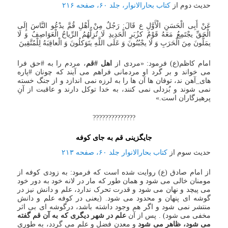
حدیث دوم از
کتاب بحارالانوار، جلد ۶۰، صفحه ۲۱۶
عَنْ أَبِی الْحَسَنِ الْأَوَّلِ ع قَالَ: رَجُلٌ مِنْ أَهْلِ قُمَّ یدْعُو النَّاسَ إِلَی
الْحَقِّ یجْتَمِعُ مَعَهُ قَوْمٌ کزُبَرِ الْحَدِیدِ لَا تُزِلُّهُمُ الرِّیاحُ الْعَوَاصِفُ وَ لَا
یمَلُّونَ مِنَ الْحَرَبِ وَ لَا یجْبُنُونَ وَ عَلَی اللَّهِ یتَوَکلُونَ وَ الْعاقِبَهُ لِلْمُتَّقِینَ
امام کاظم(ع) فرمود: «مردی از
اهل #قم
، مردم را به #حق فرا
می خواند و بر گرد او مردمانی فراهم می آیند که چونان #پاره
های_آهن ند، توفان ها آن ها را به لرزه نمی اندازد و از جنگ خسته
نمی شوند و بُزدلی نمی کنند، به خدا توکل دارند و عاقبت از آنِ
پرهیزگاران است.»
??????????????
جایگزینی قم به جای کوفه
حدیث سوم از
کتاب بحارالانوار جلد ۶۰، صفحه ۲۱۳
از امام صادق (ع) روایت شده است که فرمود: به زودی کوفه از
مومنان خالی می شود و همان طور که مار در لانه خود به دور خود
می پیچد و نهان می شود و قدرت تحرک ندارد، علم و دانش نیز در
گوشه ای پنهان و محدود می شود. (یعنی در کوفه علم و دانش
منتشر نمی شود و اگر هم وجود داشته باشد، درگوشه ای بی اثر
مخفی می شود) . پس از آن
علم در شهر دیگری که به آن قم گفته
می شود، ظاهر می شود
و معدن فضل و علم می گردد، به طوری