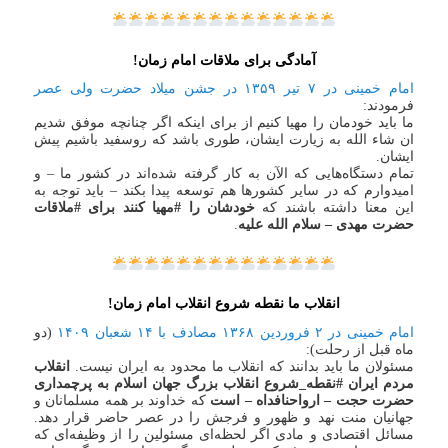
آمادگی برای ملاقات امام زمان!
امام خمینی در ۷ تیر ۱۳۵۹ در جشن میلاد حضرت ولی عصر
فرمودند:
ما باید خودمان را مهیا کنیم از برای اینکه اگر چنانچه موفق‌ شدیم
ان شاء الله به زیارت ایشان، طوری باشد که روسفید باشیم پیش
ایشان.
تمام دستگاه‌هایی که الآن به کار گرفته شده‌اند در کشور ما – و
امیدوارم که در سایر کشورها هم توسعه پیدا بکند – باید توجه به
این معنا داشته باشند که
خودشان را #مهیا کنند برای #ملاقات
حضرت مهدی – سلام الله علیه
.
انقلاب ما نقطه شروع انقلاب امام زمان!
امام خمینی در ۲ فروردین ۱۳۶۸ مصادف با ۱۴ شعبان ۱۴۰۹
(دو
ماه قبل از رحلت):
مسئولان ما باید بدانند که انقلاب ما محدود به ایران نیست.
انقلاب
مردم ایران #نقطه_شروع انقلاب بزرگ جهان اسلام به پرچمداری
حضرت حجت – ارواحنافداه – است
که خداوند بر همه مسلمانان و
جهانیان منت نهد و ظهور و فرجش را در عصر حاضر قرار دهد.
مسائل اقتصادی و مادی اگر لحظه‌ای مسئولین را از وظیفه‌ای که