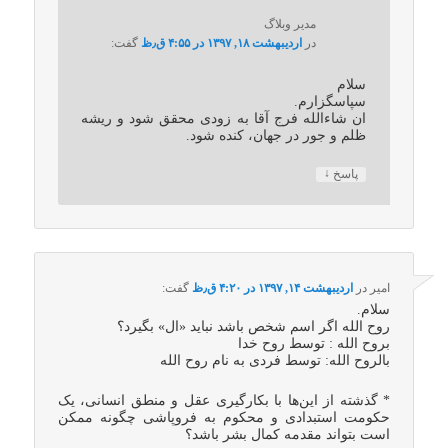
مدیر وبلاگ
در
اردیبهشت ۱۸, ۱۳۹۷ در ۴:۵۵ ق٫ظ
گفت:
سلام
سپاسگزارم.
ان شاءالله فرج آقا به زودی محقق شود و ریشه
ظلم و جور در جهان، کنده شود.
↓
پاسخ
امیر
در
اردیبهشت ۱۴, ۱۳۹۷ در ۴:۲۰ ق٫ظ
گفت:
سلام.
روح الله اگر اسم شخص باشد نباید «ال» بگیرد؟
بروح الله : توسط روح خدا
بالروح‌ الله: توسط فردی به نام روح الله
* گذشته از این‌ها با بکارگیری عقل و منطق انسانی، یک
حکومت استبدادی و محکوم به فروپاشی چگونه ممکن
است بتواند مقدمه کمال بشر باشد؟