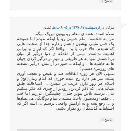
↓
پاسخ
مژگان
در
اردیبهشت ۱۷, ۱۳۹۷ در ۶:۰۵ ب٫ظ
گفت:
سلام استاد، هفته ی معلم رو بهتون تبریک میگم.
من به شخصه، امام خمینی رو با اینکه ندیدم اما همیشه
یک حس مثبتی بهشون داشتم و دارم جدا از صحبت هایی
که شنیدم، حالا خوب یا بد …واقعا اگر که ایران و ایرانی
اهمیت نداشت، نیمی از دغدغه ی دنیا درگیر از میان
برداشتنش نبود به هر طریقی و مهم تر درگیر کردن جوان
ها به حاشیه ها… و اینکه ما هنوز در آرامش، درگیر مشغله
های روزمره هستیم ؛
منتهی الان هر روزه اتفاقات ضد و نقیض و تعجب آوری
پشت سر هم داره رخ میده جوری که امام زمان(عج) و
اسلام هر روز دارن غریب تر میشن … انشاءالله طبق
نشانه هایی که ذکر کردین، زودتر از چیزی که فکر میکنیم
بیان، درسته تلاش موثر چندان چشمگیری نداریم اما خب
… فقط اومدنشون باعث میشه تا تمام دوگانگی ها، تضادها
و … رفع بشه و به آرامش واقعی برسیم … البته اگر که
اشتباهات گذشتگان رو تکرار نکنیم.
↓
پاسخ