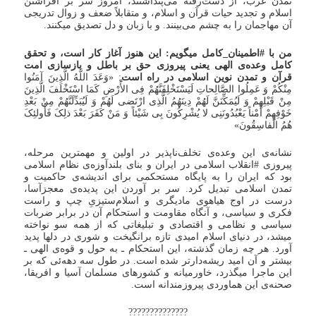
تمدن غرب، از دست‌رفته می‌پنداشتند، امروز سر بر افراشتن
اسلام و تجدید حیات قرآن و اسلام، و متقابلاً ضعف و زوال تدریجی
آن مهاجمان را به چشم می‌بینند. و با زبان و دل تصدیق میکنند.
من با #اطمینان_کامل میگویم: این هنوز آغاز کار است، و تحقق
کامل وعده‌ی الهی یعنی پیروزی حق بر باطل و بازسازی امت
قرآن و تمدن نوین اسلامی در راه است
: «وَعَدَ اللَّهُ الَّذِینَ آمَنُوا
مِنْکُمْ وَ عَمِلُوا الصَّالِحاتِ لَیَسْتَخْلِفَنَّهُمْ فِی الأَْرْضِ کَمَا اسْتَخْلَفَ الَّذِینَ
مِنْ قَبْلِهِمْ وَ لَیُمَکِّنَنَّ لَهُمْ دِینَهُمُ الَّذِی ارْتَضی‌ لَهُمْ وَ لَیُبَدِّلَنَّهُمْ مِنْ بَعْدِ
خَوْفِهِمْ أَمْناً یَعْبُدُونَنِی لا یُشْرِکُونَ بِی شَیْئاً وَ مَنْ کَفَرَ بَعْدَ ذلِکَ فَأُولئِکَ
هُمُ الْفاسِقُونَ»
نشانه‌ی این وعده‌ی تخلف‌ناپذیر در اولین و مهمترین مرحله،
پیروزی #انقلاب اسلامی در ایران و بنای بلندآوزه‌ی نظام اسلامی
بود که ایران را به پایگاه مستحکمی برای اندیشه‌ی حاکمیت و
تمدن اسلامی تبدیل کرد. سر بر آوردن این پدیده‌ی معجز‌آسا،
درست در اوج هیاهوی مادیگری و اسلام‌ستیزیِ چپ و راست
فکری و سیاسی، و آنگاه مقاومت و استحکام آن در برابر ضربات
سیاسی و نظامی و اقتصادی و تبلیغاتی که از همه سو نواخته
میشد، در دنیای اسلام امیدی تازه برانگیخت و شوری در دلها پدید
آورد. هر چه زمان گذشته، این استحکام ـ به حول و قوه‌ی الهی ـ
بیشتر و آن امید ریشه‌دارتر شده است. در طول سه دهه‌ئی که بر
این ماجرا میگذرد، خاورمیانه و کشورهای مسلمان آسیا و افریقا،
صحنه‌ی این هماوردی پیروزمندانه است.
??????????????