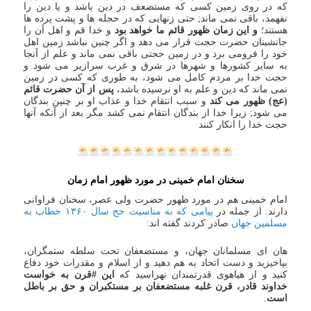
که در روی زمین کسی که مستضعف در دین باشد و یا دین را
نفهمد، باقی نمی ماند; حتی زنهایی که در حجله ها و پشت پرده ها
هستند؛
و این زمان ظهور قائم ما خواهد بود
و خدا قم و اهل آن را
جانشینان حضرت حجت قرار می دهد و اگر چنین نباشد زمین اهل
خود را فرومی برد و در زمین حجتی باقی نمی ماند و علم از آنجا
به سایر کشورها و شهرها در شرق و غرب سرازیر می شود و
حجت خدا بر مردم کامل می شود، به طوری که کسی در زمین
نمی ماند که دین و علم به او نرسیده باشد،
پس از آن حضرت قائم
(عج) ظهور می کند
و سبب انتقام خدا و عذاب او بر چنین بندگان
می شود; زیرا خدا از بندگان انتقام نمی کشد مگر بعد از آنکه آنها
حجت خدا را انکار کنند
سخنان امام خمینی در مورد ظهور امام زمان
امام خمینی هم در مورد ظهور حضرت ولی عصر، سخنان فراوانی
دارند. از جمله در
پیامی که به مناسبت حج سال ۱۳۶۰ خطاب به
مسلمین جهان
صادر کردند گفته اند:
هان‌ ای مسلمانان جهان، و مستضعفان تحت سلطه ستمگران،
بپاخیزید و دست اتحاد به هم دهید و از اسلام و مقدرات خود دفاع
کنید و از هیاهوی قدرتمندان نهراسید که
این #قرن به خواست
خداوند قادر، قرن غلبه مستضعفان بر مستکبران و حق بر باطل
است
.