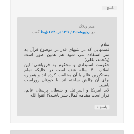
↓
پاسخ
مدیر وبلاگ
در
اردیبهشت ۱۴, ۱۳۹۷ در ۱۱:۳۰ ق٫ظ
گفت:
سلام
قسمهایی که در شبهای قدر در موضوع قرآن به
سر استفاده می شود هم همین طور است
(بمُحمد، بعَلی)
حکومت استبدادی و محکوم به فروپاشی! این
انقلاب ۴۰ ساله شده است در حالیکه تمام
مستکبرین عالم با آن مخالفت کرده اند و همواره
برای آن چالش ساخته اند. با خودتان روراست
باشید.
لابد آمریکا و اسرائیل و شیطان پرستان عالم،
قرار است مقدمه کمال بشر باشند؟! اتقوا الله
↓
پاسخ