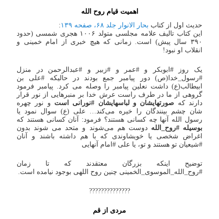
اهمیت قیام روح الله
حدیث اول از کتاب
بحار الانوار جلد ۶۸، صفحه ۱۳۹
:
این کتاب تالیف علامه مجلسی متولد ۱۰۰۶ هجری شمسی (حدود
۳۹۰ سال پیش) است. زمانی که هیچ خبری از امام خمینی و
انقلاب او نبود!
یک روز #ابوبکر و #عمر و #زبیر و #عبدالرحمن در منزل
#رسول_خدا(ص) دور پیامبر جمع بودند در حالیکه #علی بن
ابیطالب(ع) داشت نعلین پیامبر را وصله می کرد. پیامبر فرمود
گروهی از ما در طرف راست عرش خدا بر منبرهایی از نور قرار
دارند که
صورتهایشان و لباسهایشان #نورانی است
و نور چهره
شان چشم بینندگان را خیره می‌کند… علی (ع) سوال نمود یا
رسول الله آنها چه کسانی هستند؟ فرمود: آنان کسانی هستند که
بوسیله #روح_الله
دوست هم می‌شوند و متحد می شوند بدون
اغراض شخصی یا خویشاوندی که با هم داشته باشند و آنان
#شیعیان تو هستند و تو، یا علی #امام آنهایی
توضیح اینکه بزرگان معتقدند که تا زمان
#روح_الله_الموسوی_الخمینی چنین روح اللهی بوجود نیامده است.
??????????????
مردی از قم