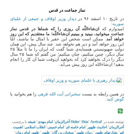
نماز جماعت در قدس
در تاریخ ۱۰ اسفند ۹۶ در
دیدار وزیر اوقاف و جمعی از علمای
سوریه
:
امیدوارم که
ان‌شاءاللّه آن روزی را که شماها در قدس نماز
جماعت میخوانید، ببینید و ببینیم ان‌شاءاللّه؛ ما معتقدیم که این ‌روز
خواهد آمد
. ممکن است شخص این حقیر یا امثال ما نباشند، امّا
این روز خواهد آمد و دیر هم نخواهد شد. چند سال پیش، این همان
دولتِ صهیونیستیِ همسایه‌ی شما گفت که ایران را ما تا مثلاً ۲۵
سال دیگر، چنین میکنیم، چنان میکنیم؛ من گفتم که شما ۲۵ سال
دیگر را درک نخواهید کرد که بخواهید آن‌وقت شما آن کار را انجام
بدهید! ان‌شاءالله این روز پیش می‌آید.
در همین رابطه بد نیست
سخنرانی آیت الله قرهی
را هم بخوانید یا
گوش کنید
.
نوشته شده در
٬
Arrival
٬
Shia
٬
Shiite
آخرالزمان
٬
امام مهدی
٬
شیعه
با برچسب
آخرالزمان
٬
احادیث ظهور
٬
امام خامنه ای
٬
امام خمینی
٬
انقلاب اسلامی
٬
اهمیت
قم
٬
بشارتهای ظهور
٬
زمان ظهور
٬
سخنان بزرگان
٬
ظهور
٬
ظهور امام زمان
٬