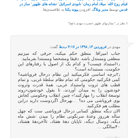
قیام روح الله
٬
میلاد امام زمان
٬
نابودی اسرائیل
٬
نشانه های ظهور
٬
نماز در
قدس
توسط
مدیر وبلاگ
. افزودن
پیوند یکتا
به علاقمندی‌ها.
5 نظر در “
بشارتهای ظهور حضرت مهدی (عج)
”
مهدی
در
فروردین ۱۳, ۱۳۹۸ در ۴:۱۷ ب٫ظ
گفت:
جناب امیراقا. منطق حکم میکنه، حرفی که میزنیم
منطقی ومستدل باشه. دقیقا ومشخصا ومستندا بفرمایید:
۱٫استبداد چیست؟ و کدام یک از اصول یا رفتارهای این
حکومت، مستبدانه است؟
۲٫برچه اساسی فکرمیکنید این نظام درحال فروپاشیه؟
کمی فکرکنید حکومتی که تمام نظام سلطۀ غربی، و تمام
قطب های ثروت واستبداد عربی، همۀ قدرت وثروت
خودشون را به میدان آوردند، تا بقول خودشون«روند
توسعۀ انقلاب را مهارکنند!» چنین انقلاب وحکومتی کجاش
بوی فروپاشی می ده؟ …بهرحال اگردوست دارید دراین
مطلب هم فکرکنید:
الان دیگه منطق کسانی درحال فروپاشی ست که چهل
ساله هرروز وعدۀ سرنگونی نظام را میدن :شش ماه
دیگه، دوسال دیگه، تاپایان دهۀ هفتاد، تاآخردهۀ هشتاد،
۴۰سالگی….