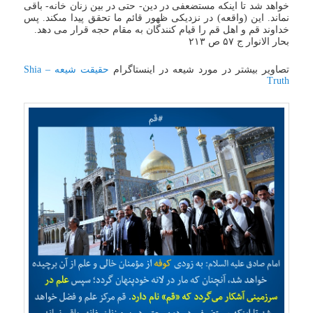
خواهد شد تا اینکه مستضعفى در دین- حتى در بین زنان خانه- باقى
نماند. این (واقعه) در نزدیکى ظهور قائم ما تحقق پیدا مى‏کند. پس
خداوند قم و اهل قم را قیام کنندگان به مقام حجه قرار می دهد.
بحار الانوار ج ۵۷ ص ۲۱۳
تصاویر بیشتر در مورد شیعه در اینستاگرام
حقیقت شیعه – Shia
Truth