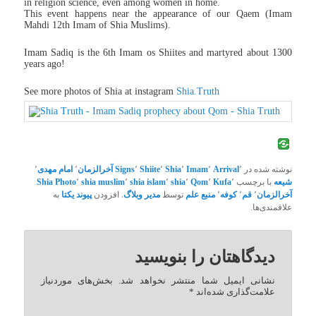
in religion science, even among women in home.
This event happens near the appearance of our Qaem (Imam
Mahdi 12th Imam of Shia Muslims).
Imam Sadiq is the 6th Imam os Shiites and martyred about 1300
years ago!
See more photos of Shia at instagram
Shia.Truth
نوشته شده در
٬
Arrival
٬
Imam
٬
Shia
٬
Shiite
٬
Signs
آخرالزمان
٬
امام مهدی
٬
شیعه
با برچسب
٬
Kufa
٬
Qom
٬
shia
٬
shia islam
٬
shia muslim
٬
Shia Photo
آخرالزمان
٬
قم
٬
کوفه
٬
منبع علم
توسط
مدیر وبلاگ
. افزودن
پیوند یکتا
به
علاقمندی‌ها.
دیدگاهتان را بنویسید
نشانی ایمیل شما منتشر نخواهد شد.
بخش‌های موردنیاز
علامت‌گذاری شده‌اند
*