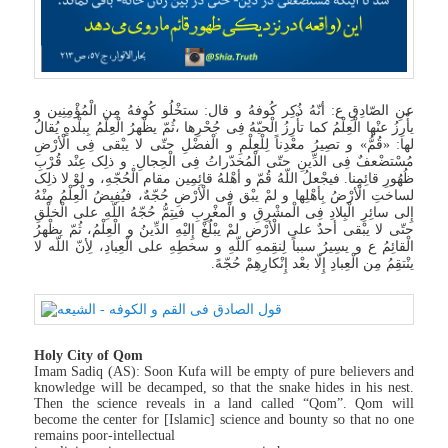
عنِ الصّادِقِ ع: أنّهُ ذُکِر کُوفهُ و قال: ستخْلُو کُوفهُ مِن الْمُؤْمِنِین و
یأْرِزُ عنْها الْعِلْمُ کما تأْرِزُ الْحیّهُ فِی جُحْرِها ،ثُمّ یظْهرُ الْعِلْمُ بِبلْدهٍ یُقالُ
لها: «قُمُّ» و تصِیرُ معْدِناً لِلْعِلْمِ و الْفضْلِ حتّى لا یبْقى فِی الْأرْضِ
مُسْتضْعفٌ فِی الدِّینِ حتّى الْمُخدّراتُ فِی الْحِجالِ. و ذلِک عِنْد قُرْبِ
ظُهُورِ قائِمِنا. فیجْعلُ اللّهُ قُمّ و أهْلهُ قائِمِین مقام الْحُجّهِ، و لوْ لا ذلِک
لساختِ الْأرْضُ بِأهْلِها و لمْ یبْق فِی الْأرْضِ حُجّهٌ، فیُفِیضُ الْعِلْمُ مِنْهُ
إِلى سائِرِ الْبِلادِ فِی الْمشْرِقِ و الْمغْرِبِ فیتِمُّ حُجّهُ اللّهِ على الْخلْقِ
حتّى لا یبْقى أحدٌ على الْأرْضِ لمْ یبْلُغْ إِلیْهِ الدِّینُ و الْعِلْمُ، ثُمّ یظْهرُ
الْقائِمُ ع و یسِیرُ سبباً لِنقِمهِ اللّهِ و سخطِهِ على الْعِبادِ، لِأنّ اللّه لا
ینْتقِمُ مِن الْعِبادِ إِلّا بعْد إِنْکارِهِمْ حُجّهً.
Holy City of Qom
Imam Sadiq (AS): Soon Kufa will be empty of pure believers and
knowledge will be decamped, so that the snake hides in his nest.
Then the science reveals in a land called “Qom”. Qom will
become the center for [Islamic] science and bounty so that no one
remains poor-intellectual