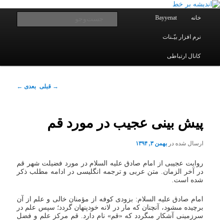
یادداشتهای یک معلم در باب زندگی، اخلاق، اخبار، علم و سیاست
پرش
به
فهرست
جست‌و
خانه
Bayyenat
اصلی
محتوای
اصلی
نرم افزار بیّـنات
اندیشه بر خط
کانال ارتباطی
ناوبری
→
قبلی
بعدی
←
نوشته
پیش بینی عجیب در مورد قم
ارسال شده در
بهمن ۳, ۱۳۹۴
روایت عجیبی از امام صادق علیه السلام در مورد فضیلت شهر قم
در آخر الزمان. متن عربی و ترجمه انگلیسی در ادامه مطلب ذکر
شده است.
امام صادق علیه السلام: بزودى کوفه از مؤمنان خالى و علم از آن
برچیده مى‏شود، آنچنان که مار در لانه خودپنهان گردد؛ سپس علم در
سرزمینى آشکار مى‏گردد که «قم» نام دارد. قم مرکز علم و فضل