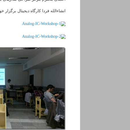
انشاءالله فردا کارگاه دیجیتال برگزار خو