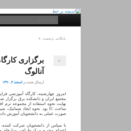
پرش
پرش
به
به
فهرست
جست‌وجو
محتوای
محتوای
اصلی
ثانویه
اصلی
بایگانی برچسب: S
برگزاری کارگا
۱۰
آنالوگ
ارسال شده در
اسفند ۳, ۱۳۹۰
مجتمع ایران و دانشکده برق برگزار ش
صورت عملی به دانشجویان آموزش داده
با سپاس از دانشجویان شرکت کننده، 
اعضای محترم مرکز طراحی مدارهای مجتم