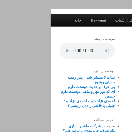
زار بیّـنات
Bayyenat
خانه
موسیقی زمینه
نوشته‌های تازه
بینات ۶ منتشر شد – پس زمینه
حدیثی ویندوز
بی حرف و حدیث دوستت دارم
ای که نور مهر و ماهی دوستت دارم
حسین
احمدی نژاد خوب احمدی نژاد بد!
جلیلی یا قاضی زاده یا رئیسی؟
آخرین دیدگاه‌ها
محمد
در
شرکت ماشین سازی
یکتاشرق، خالی‌بندی یا تولید علم؟