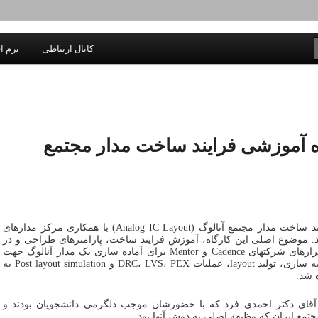
یادداشتهای یک معلم در باب زندگی، اخلاق، اخبار، علم و سیاست
کانال ارتباطی
نرم اف
اندیشه بر خط
ه آموزشی فرایند ساخت مدار مجتمع
امروز چهارشنبه، کارگاه آموزشی فرایند ساخت مدار مجتمع آنالوگ (Analog IC Layout) با همکاری مرکز مدارهای
د. موضوع اصلی این کارگاه، آموزش فرایند ساخت، پارامترهای طراحی و در
نهایت نحوه استفاده از مجموعه نرم افزارهای شرکتهای Cadence و Mentor برای آماده سازی یک مدار آنالوگ جهت
ساخت IC بود. نحوه ایجاد شماتیک، شبیه سازی، تولید layout، عملیات DRC، LVS، PEX و Post layout simulation به
 شد.
آقای دکتر احمدی فرد که با حضورشان موجب دلگرمی دانشجویان بودند و
ع ایران که وظیفه اصلی به دوش آنها بود.