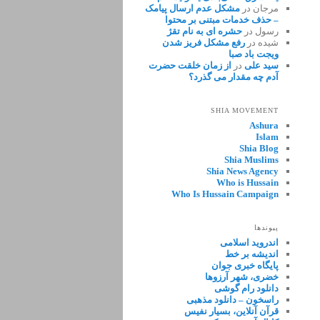
مرجان
در
مشکل عدم ارسال پیامک
– حذف خدمات مبتنی بر محتوا
رسول
در
حشره ای به نام تقژ
شیده
در
رفع مشکل فریز شدن
ویجت باد صبا
سید علی
در
از زمان خلقت حضرت
آدم چه مقدار می گذرد؟
SHIA MOVEMENT
Ashura
Islam
Shia Blog
Shia Muslims
Shia News Agency
Who is Hussain
Who Is Hussain Campaign
پیوندها
اندروید اسلامی
اندیشه بر خط
پایگاه خبری جوان
خضری، شهر آرزوها
دانلود رام گوشی
راسخون – دانلود مذهبی
قرآن آنلاین، بسیار نفیس