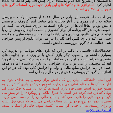
با شبستان در تشریح اهداف و پیامدهای بازی کِلَش آف کِلَنز (clash of clans)
اظهار کرد:
استراتژی ها و تاکتیک‌های این بازی دقیقا مورد استفاده گروه‌های
تروریستی تکفیری است.
وی ادامه داد: عرضه این بازی در سال ۲۰۱۲ از سوی شرکت سوپرسلِ
فنلاند به بازار، همزمان با آغاز فعالیت های جنایت آمیز گروهک تروریستی
داعش بود و اتفاقا آن ها از این بازی استفاده ابزاری بسیاری می کنند. در
حقیقت غرب هر گاه برنامه ای برای کشوری یا منطقه ای دارد، پیش از آن با
تولید فیلم های هالیوودی، بازی های رایانه ای، انیمشین زمینه سازی و مقدمه
چینی می کند و بازی کلش آف کلنز را نیز می توان الگوی از پیش طراحی
شده فعالیت های گروه تروریستی داعش دانست.
حجت‌الاسلام قاسمی با تاکید بر این که بازی های موبایلی و اندروید بُرد
بسیاری داشته و از سوی دیگر بازی کلش با نوآوری ها و جذابیت های
متعددی همراه است و این امر مخاطب را به خود جذب می کند، افزود:
اهداف مختلفی را می توان برای طراحی این بازی برشمرد اما دو هدف
عمده در آن، افزایش منابع مالی و پولی و افزایش کاپ بوده که هر دو این
اتفاق، در گروه تروریستی داعش نیز در حال رخ دادن است.
این استاد دانشگاه با بیان این که داعش برای رسیدن به اهداف خود، به
غارت بانک ها و منابع نفتی می پردازد، تصریح کرد: در بازی کلش نیز به
همین صورت است یعنی فرد بازی کننده هرگز به این مساله فکر نمی کند
پولی که دریافت کرده حق است یا خیر؟! بلکه او رویکردی را در پیش می
گیرد و روستایی را غارت می کند و منابع مالی آن را در دست می گیرد.
یعنی در ذهن جوان و نوجوان این مساله تداعی می شود که هدف پول است
و برای رسیدن به آن حتی اگر انسانی کشته شود، خالی از اشکال است.
ادامه‌ی خواندن
→