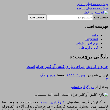
پرش به محتوای اصلی
پرش به محتوای ثانویه
یادداشتهای یک معلم در باب زندگی، اخلاق، اخبار،
اندیشه بر خط
جست‌وجو
علم و سیاست
فهرست اصلی
خانه
Bayyenat
نرم افزار بیّـنات
کانال ارتباطی
بایگانی برچسب: s
خرید و فروش مراحل بازی کلش آو کلنز حرام است
ارسال شده در
بهمن ۴, ۱۳۹۴
توسط
مدیر وبلاگ
۴
به نقل از
خبرگزاری تسنیم
به گزارش گروه رسانه‌های
خبرگزاری تسنیم
، حجت‌الاسلام محمود رضا
قاسمی مدیر مسئول مؤسسه فرهنگی – هنری سبک زندگی آلاء در گفت‌وگو