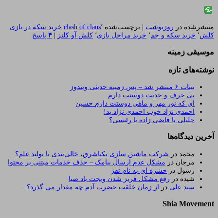
منتشرشده در
روزنوشت
|
برچسب‌شده
٬
clash of clans
خرید سکه در بازی
کلش
٬
خرید سکه و جم
٬
خرید مراحل بازی
٬
کلش آو کلنز
|
۴
پاسخ
موسیقی زمینه
نوشته‌های تازه
بینات ۶ منتشر شد – پس زمینه حدیثی ویندوز
بی حرف و حدیث دوستت دارم
ای که نور مهر و ماهی دوستت دارم حسین
احمدی نژاد خوب احمدی نژاد بد!
جلیلی یا قاضی زاده یا رئیسی؟
آخرین دیدگاه‌ها
محمد
در
شرکت ماشین سازی یکتاشرق، خالی‌بندی یا تولید علم؟
مرجان
در
مشکل عدم ارسال پیامک – حذف خدمات مبتنی بر محتوا
رسول
در
حشره ای به نام تقژ
شیده
در
رفع مشکل فریز شدن ویجت باد صبا
سید علی
در
از زمان خلقت حضرت آدم چه مقدار می گذرد؟
Shia Movement