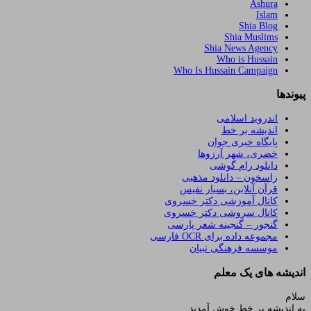
Ashura
Islam
Shia Blog
Shia Muslims
Shia News Agency
Who is Hussain
Who Is Hussain Campaign
پیوندها
اندروید اسلامی
اندیشه بر خط
پایگاه خبری جوان
خضری، شهر آرزوها
دانلود رام گوشی
راسخون – دانلود مذهبی
قرآن آنلاین، بسیار نفیس
کانال آموزشی دکتر خسروی
کانال سروشی دکتر خسروی
گنجور – گنجینه شعر پارسی
مجموعه داده برای OCR فارسی
موسسه فرهنگی تبیان
اندیشه های یک معلم
سلام
به اندیشه بر خط خوش آمدید.