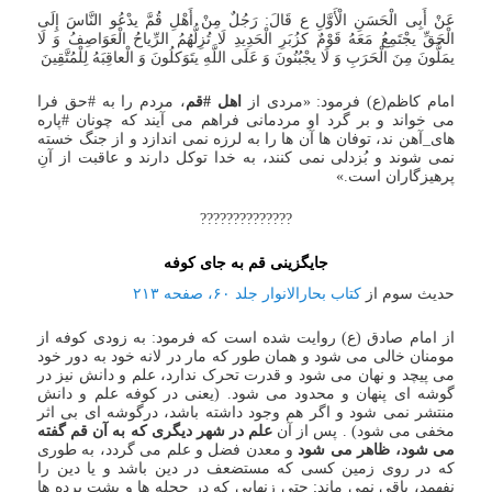
عَنْ أَبِی الْحَسَنِ الْأَوَّلِ ع قَالَ: رَجُلٌ مِنْ أَهْلِ قُمَّ یدْعُو النَّاسَ إِلَی
الْحَقِّ یجْتَمِعُ مَعَهُ قَوْمٌ کزُبَرِ الْحَدِیدِ لَا تُزِلُّهُمُ الرِّیاحُ الْعَوَاصِفُ وَ لَا
یمَلُّونَ مِنَ الْحَرَبِ وَ لَا یجْبُنُونَ وَ عَلَی اللَّهِ یتَوَکلُونَ وَ الْعاقِبَهُ لِلْمُتَّقِینَ
امام کاظم(ع) فرمود: «مردی از
اهل #قم
، مردم را به #حق فرا
می خواند و بر گرد او مردمانی فراهم می آیند که چونان #پاره
های_آهن ند، توفان ها آن ها را به لرزه نمی اندازد و از جنگ خسته
نمی شوند و بُزدلی نمی کنند، به خدا توکل دارند و عاقبت از آنِ
پرهیزگاران است.»
??????????????
جایگزینی قم به جای کوفه
حدیث سوم از
کتاب بحارالانوار جلد ۶۰، صفحه ۲۱۳
از امام صادق (ع) روایت شده است که فرمود: به زودی کوفه از
مومنان خالی می شود و همان طور که مار در لانه خود به دور خود
می پیچد و نهان می شود و قدرت تحرک ندارد، علم و دانش نیز در
گوشه ای پنهان و محدود می شود. (یعنی در کوفه علم و دانش
منتشر نمی شود و اگر هم وجود داشته باشد، درگوشه ای بی اثر
مخفی می شود) . پس از آن
علم در شهر دیگری که به آن قم گفته
می شود، ظاهر می شود
و معدن فضل و علم می گردد، به طوری
که در روی زمین کسی که مستضعف در دین باشد و یا دین را
نفهمد، باقی نمی ماند; حتی زنهایی که در حجله ها و پشت پرده ها