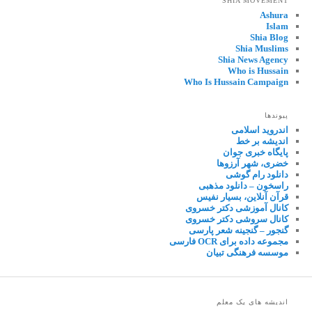
SHIA MOVEMENT
Ashura
Islam
Shia Blog
Shia Muslims
Shia News Agency
Who is Hussain
Who Is Hussain Campaign
پیوندها
اندروید اسلامی
اندیشه بر خط
پایگاه خبری جوان
خضری، شهر آرزوها
دانلود رام گوشی
راسخون – دانلود مذهبی
قرآن آنلاین، بسیار نفیس
کانال آموزشی دکتر خسروی
کانال سروشی دکتر خسروی
گنجور – گنجینه شعر پارسی
مجموعه داده برای OCR فارسی
موسسه فرهنگی تبیان
اندیشه های یک معلم