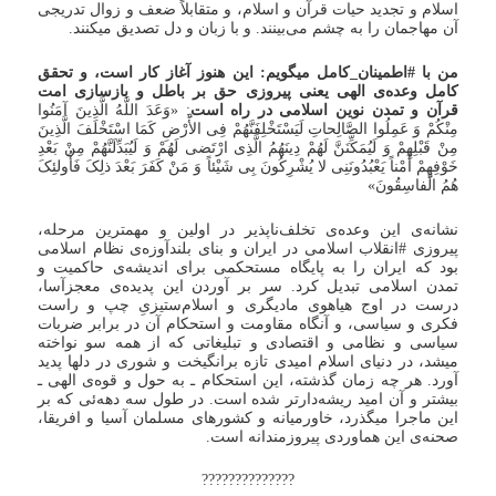
اسلام و تجدید حیات قرآن و اسلام، و متقابلاً ضعف و زوال تدریجی
آن مهاجمان را به چشم می‌بینند. و با زبان و دل تصدیق میکنند.
من با #اطمینان_کامل میگویم: این هنوز آغاز کار است، و تحقق
کامل وعده‌ی الهی یعنی پیروزی حق بر باطل و بازسازی امت
قرآن و تمدن نوین اسلامی در راه است
: «وَعَدَ اللَّهُ الَّذِینَ آمَنُوا
مِنْکُمْ وَ عَمِلُوا الصَّالِحاتِ لَیَسْتَخْلِفَنَّهُمْ فِی الأَْرْضِ کَمَا اسْتَخْلَفَ الَّذِینَ
مِنْ قَبْلِهِمْ وَ لَیُمَکِّنَنَّ لَهُمْ دِینَهُمُ الَّذِی ارْتَضی‌ لَهُمْ وَ لَیُبَدِّلَنَّهُمْ مِنْ بَعْدِ
خَوْفِهِمْ أَمْناً یَعْبُدُونَنِی لا یُشْرِکُونَ بِی شَیْئاً وَ مَنْ کَفَرَ بَعْدَ ذلِکَ فَأُولئِکَ
هُمُ الْفاسِقُونَ»
نشانه‌ی این وعده‌ی تخلف‌ناپذیر در اولین و مهمترین مرحله،
پیروزی #انقلاب اسلامی در ایران و بنای بلندآوزه‌ی نظام اسلامی
بود که ایران را به پایگاه مستحکمی برای اندیشه‌ی حاکمیت و
تمدن اسلامی تبدیل کرد. سر بر آوردن این پدیده‌ی معجز‌آسا،
درست در اوج هیاهوی مادیگری و اسلام‌ستیزیِ چپ و راست
فکری و سیاسی، و آنگاه مقاومت و استحکام آن در برابر ضربات
سیاسی و نظامی و اقتصادی و تبلیغاتی که از همه سو نواخته
میشد، در دنیای اسلام امیدی تازه برانگیخت و شوری در دلها پدید
آورد. هر چه زمان گذشته، این استحکام ـ به حول و قوه‌ی الهی ـ
بیشتر و آن امید ریشه‌دارتر شده است. در طول سه دهه‌ئی که بر
این ماجرا میگذرد، خاورمیانه و کشورهای مسلمان آسیا و افریقا،
صحنه‌ی این هماوردی پیروزمندانه است.
??????????????