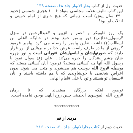
حدیث اول از کتاب
بحار الانوار جلد ۶۸، صفحه ۱۳۹
:
این کتاب تالیف علامه مجلسی متولد ۱۰۰۶ هجری شمسی (حدود
۳۹۰ سال پیش) است. زمانی که هیچ خبری از امام خمینی و
انقلاب او نبود!
یک روز #ابوبکر و #عمر و #زبیر و #عبدالرحمن در منزل
#رسول_خدا(ص) دور پیامبر جمع بودند در حالیکه #علی بن
ابیطالب(ع) داشت نعلین پیامبر را وصله می کرد. پیامبر فرمود
گروهی از ما در طرف راست عرش خدا بر منبرهایی از نور قرار
دارند که
صورتهایشان و لباسهایشان #نورانی است
و نور چهره
شان چشم بینندگان را خیره می‌کند… علی (ع) سوال نمود یا
رسول الله آنها چه کسانی هستند؟ فرمود: آنان کسانی هستند که
بوسیله #روح_الله
دوست هم می‌شوند و متحد می شوند بدون
اغراض شخصی یا خویشاوندی که با هم داشته باشند و آنان
#شیعیان تو هستند و تو، یا علی #امام آنهایی
توضیح اینکه بزرگان معتقدند که تا زمان
#روح_الله_الموسوی_الخمینی چنین روح اللهی بوجود نیامده است.
??????????????
مردی از قم
حدیث دوم از
کتاب بحارالانوار، جلد ۶۰، صفحه ۲۱۶