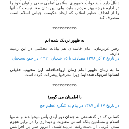
دنبال دارد. باید دولت جمهوری اسلامی تمامی سعی و توان خود را
در اداره هرچه بهتر مردم بنماید، ولی این بدان معنا نیست که آنها
را از اهداف عظیم انقلاب که ایجاد حکومت جهانی اسلام است
منصرف کند.
??????????????
به ظهور نزدیک شده ایم
رهبر عزیزمان، امام خامنه‌ای هم بیانات محکمی در این زمینه
دارند:
در تاریخ ۳ آذر ۱۳۷۸ مصادف با ۱۵ شعبان ۱۴۲۰، در جمع بسیجیان
ما
به زمان ظهور امام زمان ارواحنافداه، این محبوب حقیقی
انسانها #نزدیک شده‌ایم؛
زیرا معرفتها پیشرفت کرده است.
??????????????
با اطمینان می گویم!
در تاریخ ۱۷ آذر ۱۳۸۷ در پیام به کنگره عظیم حج
کسانی که در گذشته‌ئی نه چندان دور آیه‌ی یأس میخواندند و نه تنها
اسلام و مسلمین بلکه اساس معنویت و دینداری را در برابر هجوم
تمدن غرب، از دست‌رفته می‌پنداشتند، امروز سر بر افراشتن