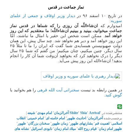
نماز جماعت در قدس
در تاریخ ۱۰ اسفند ۹۶ در
دیدار وزیر اوقاف و جمعی از علمای
سوریه
:
امیدوارم که
ان‌شاءاللّه آن روزی را که شماها در قدس نماز
جماعت میخوانید، ببینید و ببینیم ان‌شاءاللّه؛ ما معتقدیم که این ‌روز
خواهد آمد
. ممکن است شخص این حقیر یا امثال ما نباشند، امّا
این روز خواهد آمد و دیر هم نخواهد شد. چند سال پیش، این همان
دولتِ صهیونیستیِ همسایه‌ی شما گفت که ایران را ما تا مثلاً ۲۵
سال دیگر، چنین میکنیم، چنان میکنیم؛ من گفتم که شما ۲۵ سال
دیگر را درک نخواهید کرد که بخواهید آن‌وقت شما آن کار را انجام
بدهید! ان‌شاءالله این روز پیش می‌آید.
در همین رابطه بد نیست
سخنرانی آیت الله قرهی
را هم بخوانید یا
گوش کنید
.
منتشرشده در
٬
Arrival
٬
Shia
٬
Shiite
آخرالزمان
٬
امام مهدی
٬
شیعه
|
برچسب‌شده
آخرالزمان
٬
احادیث ظهور
٬
امام خامنه ای
٬
امام خمینی
٬
انقلاب
اسلامی
٬
اهمیت قم
٬
بشارتهای ظهور
٬
زمان ظهور
٬
سخنان بزرگان
٬
ظهور
٬
ظهور امام زمان
٬
قیام روح الله
٬
میلاد امام زمان
٬
نابودی اسرائیل
٬
نشانه های