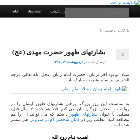
یادداشتهای یک معلم در باب زندگی، اخلاق، اخبار، علم و سیاست
پرش
پرش
به
به
فهرست
جست‌وجو
کانال ارتباطی
نرم افزار بیّـنات
Bayyenat
خانه
اصلی
محتوای
محتوای
ثانویه
اصلی
اندیشه بر خط
بایگانی برچسب: S
بشارتهای ظهور حضرت مهدی (عج)
۵
ارسال شده در
اردیبهشت ۱۲, ۱۳۹۷
میلاد موعود آخرالزمان، حضرت امام زمان، عجل الله تعالی فرجه
الشریف بر تمام بشریت مبارک باد.
به مناسبت این روز بزرگ، برخی بشارتهای ظهور ایشان را در
روایات و سخنان بزرگان بیان می کنم. قبلا هم حدود ۷ سال قبل،
مطلبی با عنوان
بشارتهای ظهور
داشتم که می توانید آن را هم
مطالعه کنید. مطلب زیر در
کانال شخصی ام در سروش
هم منتشر
شده است.
اهمیت قیام روح الله