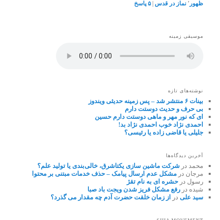
ظهور
٬
نماز در قدس
|
۵
پاسخ
موسیقی زمینه
نوشته‌های تازه
بینات ۶ منتشر شد – پس زمینه حدیثی ویندوز
بی حرف و حدیث دوستت دارم
ای که نور مهر و ماهی دوستت دارم حسین
احمدی نژاد خوب احمدی نژاد بد!
جلیلی یا قاضی زاده یا رئیسی؟
آخرین دیدگاه‌ها
محمد
در
شرکت ماشین سازی یکتاشرق، خالی‌بندی یا تولید علم؟
مرجان
در
مشکل عدم ارسال پیامک – حذف خدمات مبتنی بر محتوا
رسول
در
حشره ای به نام تقژ
شیده
در
رفع مشکل فریز شدن ویجت باد صبا
سید علی
در
از زمان خلقت حضرت آدم چه مقدار می گذرد؟