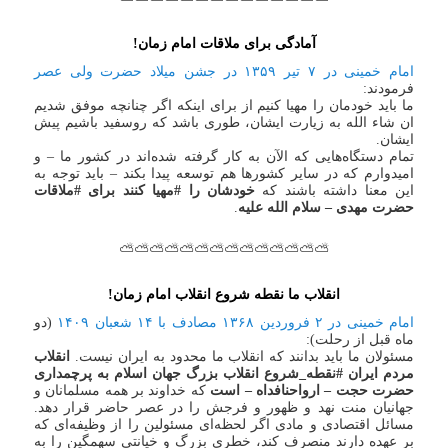
آمادگی برای ملاقات امام زمان!
امام خمینی در ۷ تیر ۱۳۵۹ در جشن میلاد حضرت ولی عصر
فرمودند:
ما باید خودمان را مهیا کنیم از برای اینکه اگر چنانچه موفق‌ شدیم
ان شاء الله به زیارت ایشان، طوری باشد که روسفید باشیم پیش
ایشان.
تمام دستگاه‌هایی که الآن به کار گرفته شده‌اند در کشور ما – و
امیدوارم که در سایر کشورها هم توسعه پیدا بکند – باید توجه به
این معنا داشته باشند که
خودشان را #مهیا کنند برای #ملاقات
حضرت مهدی – سلام الله علیه
.
⛅⛅⛅⛅⛅⛅⛅⛅⛅⛅⛅⛅⛅⛅
انقلاب ما نقطه شروع انقلاب امام زمان!
امام خمینی در ۲ فروردین ۱۳۶۸ مصادف با ۱۴ شعبان ۱۴۰۹
(دو
ماه قبل از رحلت):
مسئولان ما باید بدانند که انقلاب ما محدود به ایران نیست.
انقلاب
مردم ایران #نقطه_شروع انقلاب بزرگ جهان اسلام به پرچمداری
حضرت حجت – ارواحنافداه – است
که خداوند بر همه مسلمانان و
جهانیان منت نهد و ظهور و فرجش را در عصر حاضر قرار دهد.
مسائل اقتصادی و مادی اگر لحظه‌ای مسئولین را از وظیفه‌ای که
بر عهده دارند منصرف کند، خطری بزرگ و خیانتی سهمگین را به