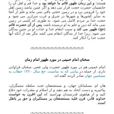
هستند؛
و این زمان ظهور قائم ما خواهد بود
و خدا قم و اهل آن را
جانشینان حضرت حجت قرار می دهد و اگر چنین نباشد زمین اهل
خود را فرومی برد و در زمین حجتی باقی نمی ماند و علم از آنجا
به سایر کشورها و شهرها در شرق و غرب سرازیر می شود و
حجت خدا بر مردم کامل می شود، به طوری که کسی در زمین
نمی ماند که دین و علم به او نرسیده باشد،
پس از آن حضرت قائم
(عج) ظهور می کند
و سبب انتقام خدا و عذاب او بر چنین بندگان
می شود; زیرا خدا از بندگان انتقام نمی کشد مگر بعد از آنکه آنها
حجت خدا را انکار کنند
⛅⛅⛅⛅⛅⛅⛅⛅⛅⛅⛅⛅⛅⛅
سخنان امام خمینی در مورد ظهور امام زمان
امام خمینی هم در مورد ظهور حضرت ولی عصر، سخنان فراوانی
دارند. از جمله در
پیامی که به مناسبت حج سال ۱۳۶۰ خطاب به
مسلمین جهان
صادر کردند گفته اند:
هان‌ ای مسلمانان جهان، و مستضعفان تحت سلطه ستمگران،
بپاخیزید و دست اتحاد به هم دهید و از اسلام و مقدرات خود دفاع
کنید و از هیاهوی قدرتمندان نهراسید که
این #قرن به خواست
خداوند قادر، قرن غلبه مستضعفان بر مستکبران و حق بر باطل
است
.
⛅⛅⛅⛅⛅⛅⛅⛅⛅⛅⛅⛅⛅⛅