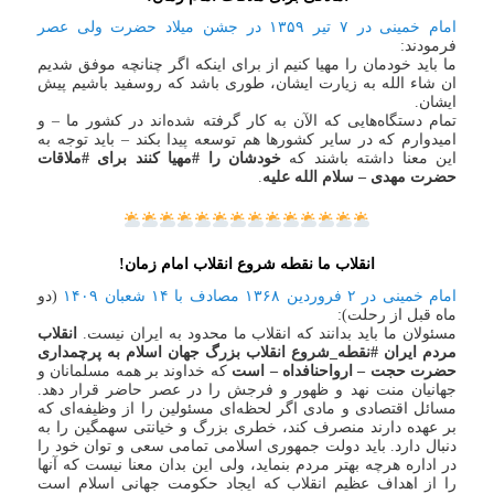
امام خمینی در ۷ تیر ۱۳۵۹ در جشن میلاد حضرت ولی عصر
فرمودند:
ما باید خودمان را مهیا کنیم از برای اینکه اگر چنانچه موفق‌ شدیم
ان شاء الله به زیارت ایشان، طوری باشد که روسفید باشیم پیش
ایشان.
تمام دستگاه‌هایی که الآن به کار گرفته شده‌اند در کشور ما – و
امیدوارم که در سایر کشورها هم توسعه پیدا بکند – باید توجه به
این معنا داشته باشند که
خودشان را #مهیا کنند برای #ملاقات
حضرت مهدی – سلام الله علیه
.
انقلاب ما نقطه شروع انقلاب امام زمان!
امام خمینی در ۲ فروردین ۱۳۶۸ مصادف با ۱۴ شعبان ۱۴۰۹
(دو
ماه قبل از رحلت):
مسئولان ما باید بدانند که انقلاب ما محدود به ایران نیست.
انقلاب
مردم ایران #نقطه_شروع انقلاب بزرگ جهان اسلام به پرچمداری
حضرت حجت – ارواحنافداه – است
که خداوند بر همه مسلمانان و
جهانیان منت نهد و ظهور و فرجش را در عصر حاضر قرار دهد.
مسائل اقتصادی و مادی اگر لحظه‌ای مسئولین را از وظیفه‌ای که
بر عهده دارند منصرف کند، خطری بزرگ و خیانتی سهمگین را به
دنبال دارد. باید دولت جمهوری اسلامی تمامی سعی و توان خود را
در اداره هرچه بهتر مردم بنماید، ولی این بدان معنا نیست که آنها
را از اهداف عظیم انقلاب که ایجاد حکومت جهانی اسلام است