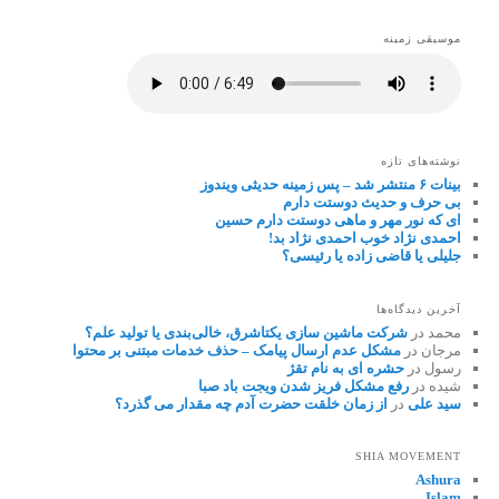
موسیقی زمینه
نوشته‌های تازه
بینات ۶ منتشر شد – پس زمینه حدیثی ویندوز
بی حرف و حدیث دوستت دارم
ای که نور مهر و ماهی دوستت دارم حسین
احمدی نژاد خوب احمدی نژاد بد!
جلیلی یا قاضی زاده یا رئیسی؟
آخرین دیدگاه‌ها
محمد
در
شرکت ماشین سازی یکتاشرق، خالی‌بندی یا تولید علم؟
مرجان
در
مشکل عدم ارسال پیامک – حذف خدمات مبتنی بر محتوا
رسول
در
حشره ای به نام تقژ
شیده
در
رفع مشکل فریز شدن ویجت باد صبا
سید علی
در
از زمان خلقت حضرت آدم چه مقدار می گذرد؟
SHIA MOVEMENT
Ashura
Islam