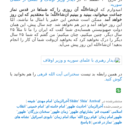
سوریه
:
امیدوارم که
ان‌شاءاللّه آن روزی را که شماها در قدس نماز
جماعت میخوانید، ببینید و ببینیم ان‌شاءاللّه؛ ما معتقدیم که این ‌روز
خواهد آمد
. ممکن است شخص این حقیر یا امثال ما نباشند، امّا
این روز خواهد آمد و دیر هم نخواهد شد. چند سال پیش، این همان
دولتِ صهیونیستیِ همسایه‌ی شما گفت که ایران را ما تا مثلاً ۲۵
سال دیگر، چنین میکنیم، چنان میکنیم؛ من گفتم که شما ۲۵ سال
دیگر را درک نخواهید کرد که بخواهید آن‌وقت شما آن کار را انجام
بدهید! ان‌شاءالله این روز پیش می‌آید.
در همین رابطه بد نیست
سخنرانی آیت الله قرهی
را هم بخوانید یا
گوش کنید
.
منتشرشده در
٬
Arrival
٬
Shia
٬
Shiite
آخرالزمان
٬
امام مهدی
٬
شیعه
|
برچسب‌شده
آخرالزمان
٬
احادیث ظهور
٬
امام خامنه ای
٬
امام خمینی
٬
انقلاب
اسلامی
٬
اهمیت قم
٬
بشارتهای ظهور
٬
زمان ظهور
٬
سخنان بزرگان
٬
ظهور
٬
ظهور امام زمان
٬
قیام روح الله
٬
میلاد امام زمان
٬
نابودی اسرائیل
٬
نشانه های
ظهور
٬
نماز در قدس
|
۵
پاسخ