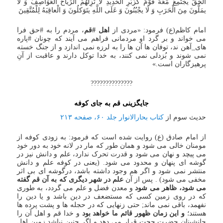
الْحَقِّ یجْتَمِعُ مَعَهُ قَوْمٌ کزُبَرِ الْحَدِیدِ لَا تُزِلُّهُمُ الرِّیاحُ الْعَوَاصِفُ وَ لَا
یمَلُّونَ مِنَ الْحَرَبِ وَ لَا یجْبُنُونَ وَ عَلَی اللَّهِ یتَوَکلُونَ وَ الْعاقِبَهُ لِلْمُتَّقِینَ
امام کاظم(ع) فرمود: «مردی از
اهل #قم
، مردم را به #حق فرا
می خواند و بر گرد او مردمانی فراهم می آیند که چونان #پاره
های_آهن ند، توفان ها آن ها را به لرزه نمی اندازد و از جنگ خسته
نمی شوند و بُزدلی نمی کنند، به خدا توکل دارند و عاقبت از آنِ
پرهیزگاران است.»
??????????????
جایگزینی قم به جای کوفه
حدیث سوم از
کتاب بحارالانوار جلد ۶۰، صفحه ۲۱۳
از امام صادق (ع) روایت شده است که فرمود: به زودی کوفه از
مومنان خالی می شود و همان طور که مار در لانه خود به دور خود
می پیچد و نهان می شود و قدرت تحرک ندارد، علم و دانش نیز در
گوشه ای پنهان و محدود می شود. (یعنی در کوفه علم و دانش
منتشر نمی شود و اگر هم وجود داشته باشد، درگوشه ای بی اثر
مخفی می شود) . پس از آن
علم در شهر دیگری که به آن قم گفته
می شود، ظاهر می شود
و معدن فضل و علم می گردد، به طوری
که در روی زمین کسی که مستضعف در دین باشد و یا دین را
نفهمد، باقی نمی ماند; حتی زنهایی که در حجله ها و پشت پرده ها
هستند؛
و این زمان ظهور قائم ما خواهد بود
و خدا قم و اهل آن را
جانشینان حضرت حجت قرار می دهد و اگر چنین نباشد زمین اهل