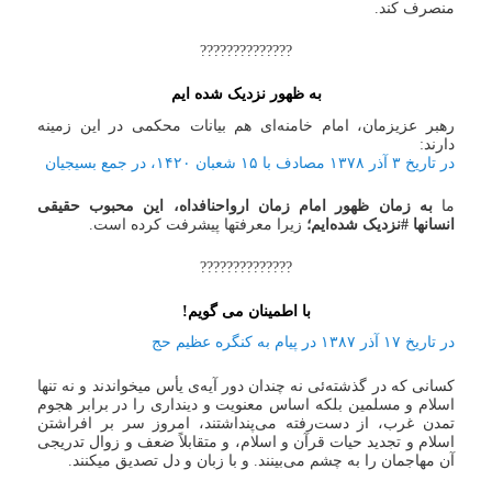
منصرف کند.
??????????????
به ظهور نزدیک شده ایم
رهبر عزیزمان، امام خامنه‌ای هم بیانات محکمی در این زمینه
دارند:
در تاریخ ۳ آذر ۱۳۷۸ مصادف با ۱۵ شعبان ۱۴۲۰، در جمع بسیجیان
ما
به زمان ظهور امام زمان ارواحنافداه، این محبوب حقیقی
انسانها #نزدیک شده‌ایم؛
زیرا معرفتها پیشرفت کرده است.
??????????????
با اطمینان می گویم!
در تاریخ ۱۷ آذر ۱۳۸۷ در پیام به کنگره عظیم حج
کسانی که در گذشته‌ئی نه چندان دور آیه‌ی یأس میخواندند و نه تنها
اسلام و مسلمین بلکه اساس معنویت و دینداری را در برابر هجوم
تمدن غرب، از دست‌رفته می‌پنداشتند، امروز سر بر افراشتن
اسلام و تجدید حیات قرآن و اسلام، و متقابلاً ضعف و زوال تدریجی
آن مهاجمان را به چشم می‌بینند. و با زبان و دل تصدیق میکنند.