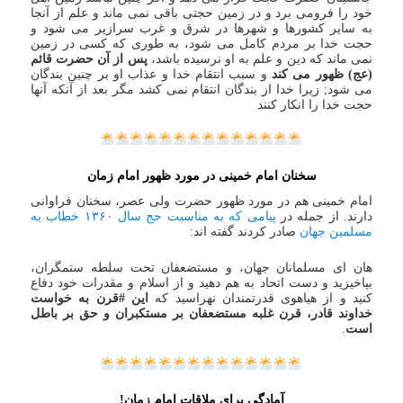
خود را فرومی برد و در زمین حجتی باقی نمی ماند و علم از آنجا
به سایر کشورها و شهرها در شرق و غرب سرازیر می شود و
حجت خدا بر مردم کامل می شود، به طوری که کسی در زمین
نمی ماند که دین و علم به او نرسیده باشد،
پس از آن حضرت قائم
(عج) ظهور می کند
و سبب انتقام خدا و عذاب او بر چنین بندگان
می شود; زیرا خدا از بندگان انتقام نمی کشد مگر بعد از آنکه آنها
حجت خدا را انکار کنند
سخنان امام خمینی در مورد ظهور امام زمان
امام خمینی هم در مورد ظهور حضرت ولی عصر، سخنان فراوانی
دارند. از جمله در
پیامی که به مناسبت حج سال ۱۳۶۰ خطاب به
مسلمین جهان
صادر کردند گفته اند:
هان‌ ای مسلمانان جهان، و مستضعفان تحت سلطه ستمگران،
بپاخیزید و دست اتحاد به هم دهید و از اسلام و مقدرات خود دفاع
کنید و از هیاهوی قدرتمندان نهراسید که
این #قرن به خواست
خداوند قادر، قرن غلبه مستضعفان بر مستکبران و حق بر باطل
است
.
آمادگی برای ملاقات امام زمان!