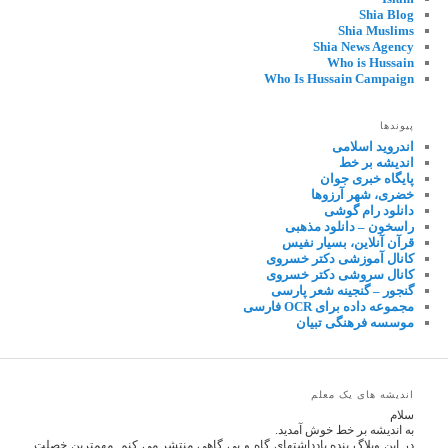
Shia Blog
Shia Muslims
Shia News Agency
Who is Hussain
Who Is Hussain Campaign
پیوندها
اندروید اسلامی
اندیشه بر خط
پایگاه خبری جوان
خضری، شهر آرزوها
دانلود رام گوشی
راسخون – دانلود مذهبی
قرآن آنلاین، بسیار نفیس
کانال آموزشی دکتر خسروی
کانال سروشی دکتر خسروی
گنجور – گنجینه شعر پارسی
مجموعه داده برای OCR فارسی
موسسه فرهنگی تبیان
اندیشه های یک معلم
سلام
به اندیشه بر خط خوش آمدید.
در این وبلاگ بنده یادداشتهای گاه و بی گاهی منتشر می کنم. مهمترین خصلت