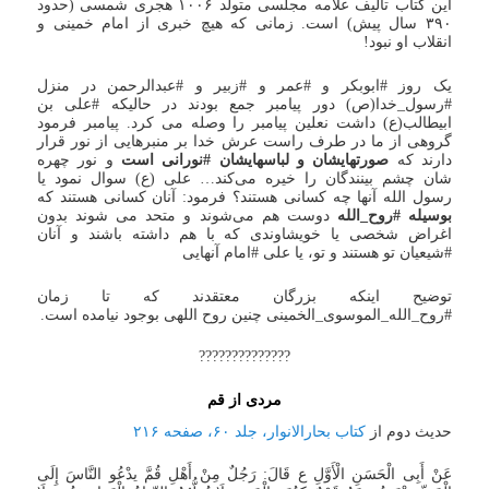
این کتاب تالیف علامه مجلسی متولد ۱۰۰۶ هجری شمسی (حدود
۳۹۰ سال پیش) است. زمانی که هیچ خبری از امام خمینی و
انقلاب او نبود!
یک روز #ابوبکر و #عمر و #زبیر و #عبدالرحمن در منزل
#رسول_خدا(ص) دور پیامبر جمع بودند در حالیکه #علی بن
ابیطالب(ع) داشت نعلین پیامبر را وصله می کرد. پیامبر فرمود
گروهی از ما در طرف راست عرش خدا بر منبرهایی از نور قرار
دارند که
صورتهایشان و لباسهایشان #نورانی است
و نور چهره
شان چشم بینندگان را خیره می‌کند… علی (ع) سوال نمود یا
رسول الله آنها چه کسانی هستند؟ فرمود: آنان کسانی هستند که
بوسیله #روح_الله
دوست هم می‌شوند و متحد می شوند بدون
اغراض شخصی یا خویشاوندی که با هم داشته باشند و آنان
#شیعیان تو هستند و تو، یا علی #امام آنهایی
توضیح اینکه بزرگان معتقدند که تا زمان
#روح_الله_الموسوی_الخمینی چنین روح اللهی بوجود نیامده است.
??????????????
مردی از قم
حدیث دوم از
کتاب بحارالانوار، جلد ۶۰، صفحه ۲۱۶
عَنْ أَبِی الْحَسَنِ الْأَوَّلِ ع قَالَ: رَجُلٌ مِنْ أَهْلِ قُمَّ یدْعُو النَّاسَ إِلَی