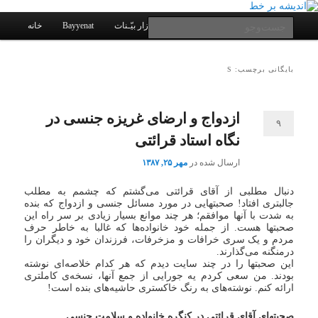
یادداشتهای یک معلم در باب زندگی، اخلاق، اخبار، علم و سیاست
پرش
پرش
به
به
فهرست
جست‌وجو
کانال ارتباطی
نرم افزار بیّـنات
Bayyenat
خانه
اصلی
محتوای
محتوای
ثانویه
اصلی
اندیشه بر خط
بایگانی برچسب: S
ازدواج و ارضای غریزه جنسی در
۹
نگاه استاد قرائتی
ارسال شده در
مهر ۲۵, ۱۳۸۷
دنبال مطلبی از آقای قرائتی می‌گشتم که چشمم به مطلب
جالبتری افتاد! صحبتهایی در مورد مسائل جنسی و ازدواج که بنده
به شدت با آنها موافقم؛ هر چند موانع بسیار زیادی بر سر راه این
صحبتها هست. از جمله خود خانواده‌ها که غالبا به خاطر حرف
مردم و یک سری خرافات و مزخرفات، فرزندان خود و دیگران را
درمنگنه می‌گذارند.
این صحبتها را در چند سایت دیدم که هر کدام خلاصه‌ای نوشته
بودند. من سعی کردم یه جورایی از جمع آنها، نسخه‌ی کاملتری
ارائه کنم. نوشته‌های به رنگ خاکستری حاشیه‌های بنده است!
صحبتهای آقای قرائتی در کنگره خانواده و سلامت جنسی