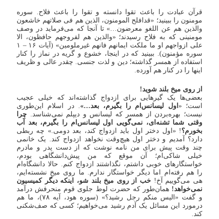
قرآن عبادت را باعث تقوا دانسته و تقوا را باعث فلاح. سوره
مومنون را ببینید؛ «قدافلح المومنون، الذین هم فی صلاتهم خاشعون
والذین هم عن اللغو معرضون…» تا آنجا که می‌فرماید در وصف
مومنینی که به فلاح رسیدند؛ «والذین هم لفروجهم حافظون، الا
علی ازواجهم او ما ملکت ایمانهم فانهم غیرملومین» (آیات ۱۶ – ۱
سوره مؤمنون). ببینید که در اینجا، خشوع و گریه در نماز را کنار
استفاده از همسر گذاشته؛ دین و لذت جنسی. چقدر عالی و ظریف
اینها را در کنار هم آورده.
از روی میخ بلند شوید!
بعضی‌ها یک گیرهایی برای ازدواج گذاشته‌اند که خیلی عجیب
است؛ «
اول لیسانس‌ام را بگیرم، بعد…»
. در اسلام این‌طوری
نیست؛ بهره‌بردن از همسر که لیسانس و دیپلم نمی‌شناسد.
چرا
وقتی شما تشنه‌ای، نمی‌گویی اول لیسانس‌ام را بگیرم، بعد آب
بخورم؟
! «اول دختر اول باید ازدواج کند، بعد دومی.» چه ربطی
دارد؟ آمدیم و دختر اول هیچ‌وقت نخواهد ازدواج کند. یک خانمی
چند وقت پیش برای من نامه نوشت که از دست پدر و مادرم
خیلی شاکی‌ام؛ آن موقع که من پیش‌دانشگاهی بودم،
خواستگارهای خوبی داشتم، نگذاشتند ازدواج کنم. حالا دانشگاه‌ام
را هم رفته‌ام اما دیگر خواستگار ندارم. ما روی میخ نشسته‌ایم،
هی می‌گوییم آخ!
خب از روی میخ بلند شو، اینکه دیگر کمیسیون
نمی‌خواهد!
همان‌طور که حضرت لوط جلوی قوم منحرفش درآمد
و گفت «الیس منکم رجل رشید؟» (سوره هود، آیه ۷۸)، ما هم
درمورد این مسائل یک آدم رشید می‌خواهیم؛ کسی که صف‌شکنی
کند.