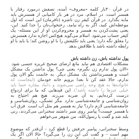
در قرآن ۳۰بار کلمه «معروف» آمده، نصفش درمورد رفتار با
همسر است. در اسلام، مرد در هر بار کامیابی از همسرش باید
مایه بگذارد. در قرآن کیفر زن ناشزه (نافرمان) این است که اول
موعظه‌اش کنید، اگر به راه نیامد، رختخواب‌تان را جدا کنید. این-
یعنی پشت‌کردن به همسر و محروم‌کردن او از این مسئله- یک
کیفر حساب می‌شود. اسلام می‌گوید هیچ‌کس اجازه ندارد همسرش
را معلق نگه دارد؛ یعنی باید تکلیفش را با او روشن کند؛ یا باید با او
رابطه داشته باشد یا طلاقش بدهد.
پول نداشته باش، زن داشته باش
مشکلات اقتصادی هم نباید مانع ارضای صحیح غریزه جنسی شود.
«الان پول ندارم زن بگیرم» یعنی چی؟ پول نداشتن یک مشکل
است و همسرنداشتن یک مشکل دیگر. به خانمت بگو الان پول
ندارم، حالا عقد کن تا بعدا برویم خانه خودمان
(اینجاست که
خانواده‌ها به هیچ وجه راضی نمی‌شوند و داماد بیچاره حتما باید
خیلی چیزها را داشته باشد!)
. این قیدهایی که ما برای ازدواج
درست کرده‌ایم، به آن ضربه می‌زند. هیچ هم احتیاج به
روان‌شناسی و جامعه‌شناسی ندارد. مگر تشنگی، روان‌شناسی و
جامعه‌شناسی لازم دارد؟ نیاز به همسر هم مثل آب است. فرق آب
با همسر چیست؟ پیامبر روی منبر داشتند سخنرانی می‌کردند، زنی
بلند شد و گفت یا رسول‌الله، من شوهر می‌خواهم.
وسط سخنرانی، پیامبر حرفش را قطع کرد – آن‌قدر که موضوع
مهم است – و گفت کی این زن را می‌گیرد؟ حالا الان اگر یک