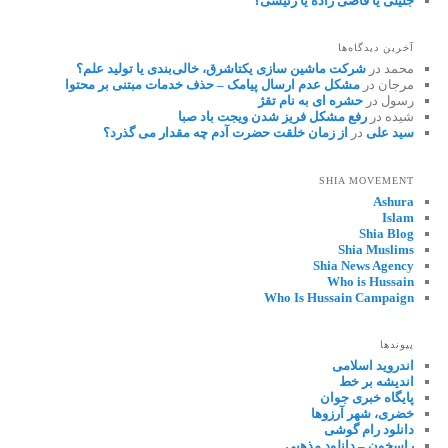
جلیلی یا قاضی زاده یا رئیسی؟
آخرین دیدگاه‌ها
محمد
در
شرکت ماشین سازی یکتاشرق، خالی‌بندی یا تولید علم؟
مرجان
در
مشکل عدم ارسال پیامک – حذف خدمات مبتنی بر محتوا
رسول
در
حشره ای به نام تقژ
شیده
در
رفع مشکل فریز شدن ویجت باد صبا
سید علی
در
از زمان خلقت حضرت آدم چه مقدار می گذرد؟
SHIA MOVEMENT
Ashura
Islam
Shia Blog
Shia Muslims
Shia News Agency
Who is Hussain
Who Is Hussain Campaign
پیوندها
اندروید اسلامی
اندیشه بر خط
پایگاه خبری جوان
خضری، شهر آرزوها
دانلود رام گوشی
راسخون – دانلود مذهبی