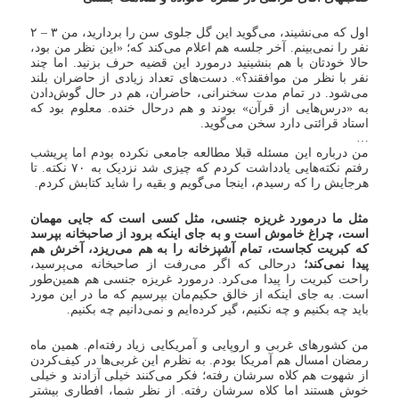
اول که می‌نشیند، می‌گوید این گل جلوی سن را بردارید، من ۳ – ۲
نفر را نمی‌بینم. آخر جلسه هم اعلام می‌کند که؛ «این نظر من بود،
حالا خودتان با هم بنشینید درمورد این قضیه حرف بزنید. اما چند
نفر با نظر من موافقند؟». دست‌های تعداد زیادی از حاضران بلند
می‌شود. در تمام مدت سخنرانی، حاضران، هم در حال گوش‌دادن
به «درس‌هایی از قرآن» بودند و هم درحال خنده. معلوم بود که
استاد قرائتی دارد سخن می‌گوید.
…
من درباره این مسئله قبلا مطالعه جامعی نکرده بودم اما پریشب
رفتم نکته‌هایی یادداشت کردم که چیزی شد نزدیک به ۷۰ نکته. تا
هرجایش را که رسیدم، اینجا می‌گویم و بقیه را شاید کتابش کردم.
مثل ما درمورد غریزه جنسی، مثل کسی است که جایی مهمان
است، چراغ خاموش است و به جای اینکه برود از صاحبخانه بپرسد
که کبریت کجاست، تمام آشپزخانه را به هم می‌ریزد، آخرش هم
پیدا نمی‌کند؛
درحالی که اگر می‌رفت از صاحبخانه می‌پرسید،
راحت کبریت را پیدا می‌کرد. درمورد غریزه جنسی هم همین‌طور
است. به جای اینکه از خالق حکیم‌مان بپرسیم که ما در این مورد
باید چه بکنیم و چه نکنیم، گیر کرده‌ایم و نمی‌دانیم چه بکنیم.
من کشورهای غربی و اروپایی و آمریکایی زیاد رفته‌ام. همین ماه
رمضان امسال هم آمریکا بودم. به نظرم این غربی‌ها در کیف‌کردن
از شهوت هم کلاه سرشان رفته؛ فکر می‌کنند خیلی آزادند و خیلی
خوش هستند اما کلاه سرشان رفته. از نظر شما، افطاری بیشتر