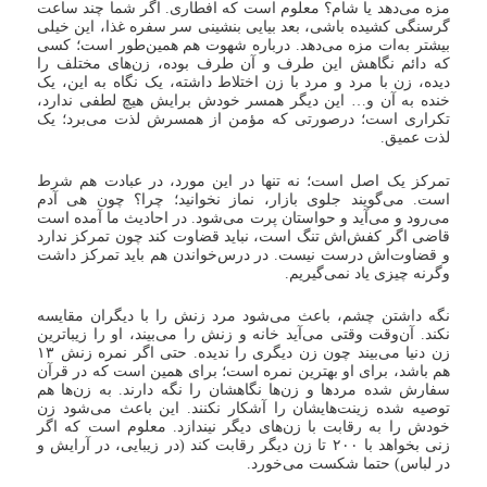
مزه می‌دهد یا شام؟ معلوم است که افطاری. اگر شما چند ساعت
گرسنگی کشیده باشی، بعد بیایی بنشینی سر سفره غذا، این خیلی
بیشتر به‌ات مزه می‌دهد. درباره شهوت هم همین‌طور است؛ کسی
که دائم نگاهش این طرف و آن طرف بوده، زن‌های مختلف را
دیده، زن با مرد و مرد با زن اختلاط داشته، یک نگاه به این، یک
خنده به آن و… این دیگر همسر خودش برایش هیچ لطفی ندارد،
تکراری است؛ درصورتی که مؤمن از همسرش لذت می‌برد؛ یک
لذت عمیق.
تمرکز یک اصل است؛ نه تنها در این مورد، در عبادت هم شرط
است. می‌گویند جلوی بازار، نماز نخوانید؛ چرا؟ چون هی آدم
می‌رود و می‌آید و حواستان پرت می‌شود. در احادیث ما آمده است
قاضی اگر کفش‌اش تنگ است، نباید قضاوت کند چون تمرکز ندارد
و قضاوت‌اش درست نیست. در درس‌خواندن هم باید تمرکز داشت
وگرنه چیزی یاد نمی‌گیریم.
نگه داشتن چشم، باعث می‌شود مرد زنش را با دیگران مقایسه
نکند. آن‌وقت وقتی می‌آید خانه و زنش را می‌بیند، ‌او را زیباترین
زن دنیا می‌بیند چون زن دیگری را ندیده. حتی اگر نمره زنش ۱۳
هم باشد، برای او بهترین نمره است؛ برای همین است که در قرآن
سفارش شده مردها و زن‌ها نگاهشان را نگه دارند. به زن‌ها هم
توصیه شده زینت‌هایشان را آشکار نکنند. این باعث می‌شود زن
خودش را به رقابت با زن‌های دیگر نیندازد. معلوم است که اگر
زنی بخواهد با ۲۰۰ تا زن دیگر رقابت کند (در زیبایی، در آرایش و
در لباس) حتما شکست می‌خورد.