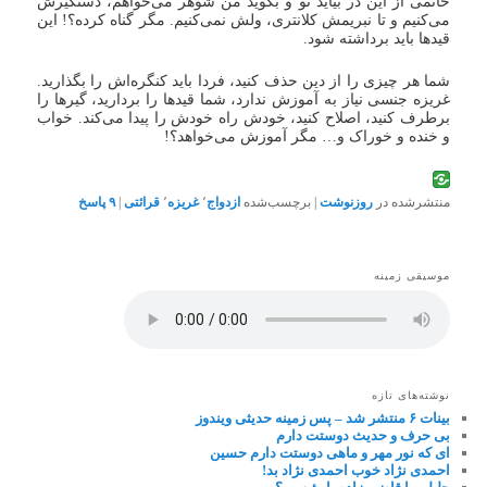
خانمی از این در بیاید تو و بگوید من شوهر می‌خواهم، دستگیرش
می‌کنیم و تا نبریمش کلانتری، ولش نمی‌کنیم. مگر گناه کرده؟! این
قیدها باید برداشته شود.
شما هر چیزی را از دین حذف کنید، فردا باید کنگره‌اش را بگذارید.
غریزه جنسی نیاز به آموزش ندارد، شما قیدها را بردارید، گیرها را
برطرف کنید، اصلاح کنید، خودش راه خودش را پیدا می‌کند. خواب
و خنده و خوراک و… مگر آموزش می‌خواهد؟!
منتشرشده در
روزنوشت
|
برچسب‌شده
ازدواج
٬
غریزه
٬
قرائتی
|
۹
پاسخ
موسیقی زمینه
نوشته‌های تازه
بینات ۶ منتشر شد – پس زمینه حدیثی ویندوز
بی حرف و حدیث دوستت دارم
ای که نور مهر و ماهی دوستت دارم حسین
احمدی نژاد خوب احمدی نژاد بد!