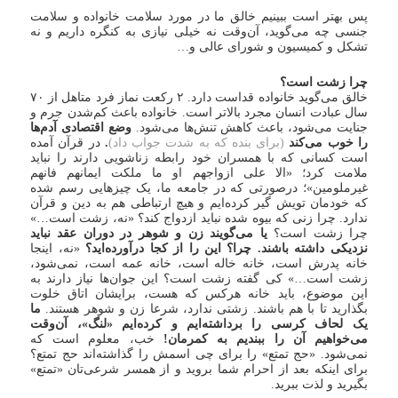
پس بهتر است ببینیم خالق ما در مورد سلامت خانواده و سلامت
جنسی چه می‌گوید، آن‌وقت نه خیلی نیازی به کنگره داریم و نه
تشکل و کمیسیون و شورای عالی و…
چرا زشت است؟
خالق می‌گوید خانواده قداست دارد. ۲ رکعت نماز فرد متاهل از ۷۰
سال عبادت انسان مجرد بالاتر است. خانواده باعث کم‌شدن جرم و
جنایت می‌شود، باعث کاهش تنش‌ها می‌شود.
وضع اقتصادی آدم‌ها
را خوب می‌کند
(برای بنده که به شدت جواب داد)
.
در قرآن آمده
است کسانی که با همسران خود رابطه زناشویی دارند را نباید
ملامت کرد؛ «الا علی ازواجهم او ما ملکت ایمانهم فانهم
غیرملومین»؛ درصورتی که در جامعه ما، یک چیزهایی رسم شده
که خودمان تویش گیر کرده‌ایم و هیچ ارتباطی هم به دین و قرآن
ندارد. چرا زنی که بیوه شده نباید ازدواج کند؟ «نه، زشت است…»
چرا زشت است؟
یا می‌گویند زن و شوهر در دوران عقد نباید
نزدیکی داشته باشند. چرا؟ این را از کجا درآورده‌اید؟
«نه، اینجا
خانه پدرش است، خانه خاله است، خانه عمه است، نمی‌شود،
زشت است…» کی گفته زشت است؟ این جوان‌ها نیاز دارند به
این موضوع، باید خانه هرکس که هست، برایشان اتاق خلوت
بگذارید تا با هم باشند. زشتی ندارد، شرعا زن و شوهر هستند.
ما
یک لحاف کرسی را برداشته‌ایم و کرده‌ایم «لنگ»، آن‌وقت
می‌خواهیم آن را ببندیم به کمرمان!
خب، معلوم است که
نمی‌شود. «حج تمتع» را برای چی اسمش را گذاشته‌اند حج تمتع؟
برای اینکه بعد از احرام شما بروید و از همسر شرعی‌تان «تمتع»
بگیرید و لذت ببرید.