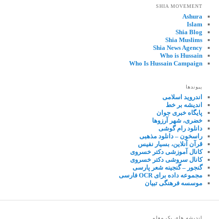
SHIA MOVEMENT
Ashura
Islam
Shia Blog
Shia Muslims
Shia News Agency
Who is Hussain
Who Is Hussain Campaign
پیوندها
اندروید اسلامی
اندیشه بر خط
پایگاه خبری جوان
خضری، شهر آرزوها
دانلود رام گوشی
راسخون – دانلود مذهبی
قرآن آنلاین، بسیار نفیس
کانال آموزشی دکتر خسروی
کانال سروشی دکتر خسروی
گنجور – گنجینه شعر پارسی
مجموعه داده برای OCR فارسی
موسسه فرهنگی تبیان
اندیشه های یک معلم