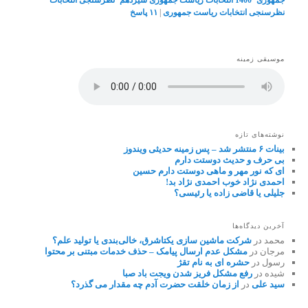
جمهوری 1400
٬
انتخابات ریاست جمهوری سیزدهم
٬
نظرسنجی انتخابات
٬
نظرسنجی انتخابات ریاست جمهوری
|
۱۱
پاسخ
موسیقی زمینه
نوشته‌های تازه
بینات ۶ منتشر شد – پس زمینه حدیثی ویندوز
بی حرف و حدیث دوستت دارم
ای که نور مهر و ماهی دوستت دارم حسین
احمدی نژاد خوب احمدی نژاد بد!
جلیلی یا قاضی زاده یا رئیسی؟
آخرین دیدگاه‌ها
محمد
در
شرکت ماشین سازی یکتاشرق، خالی‌بندی یا تولید علم؟
مرجان
در
مشکل عدم ارسال پیامک – حذف خدمات مبتنی بر محتوا
رسول
در
حشره ای به نام تقژ
شیده
در
رفع مشکل فریز شدن ویجت باد صبا
سید علی
در
از زمان خلقت حضرت آدم چه مقدار می گذرد؟