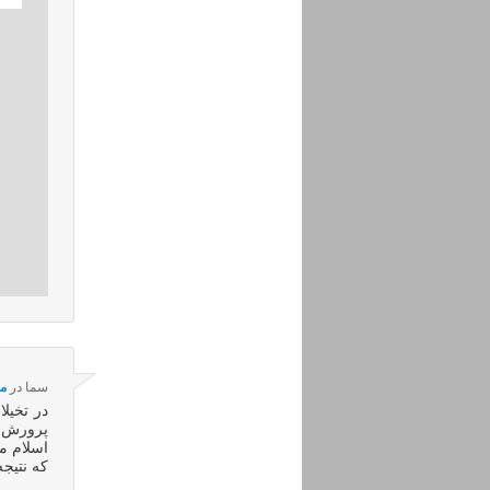
سما
در
مهر ۱۸, 
در تخیل
پرورش م
اسلام م
که نتیجه