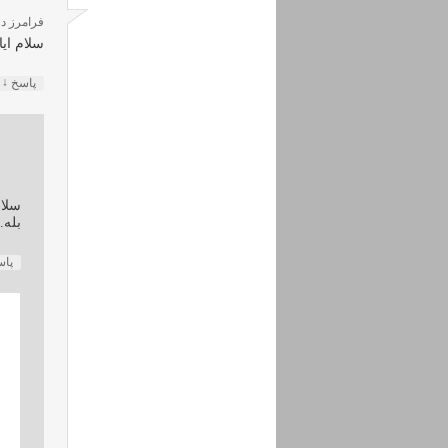
فرامرز
در
سلام ایا
↓
پاسخ
سلا
بله.
پا