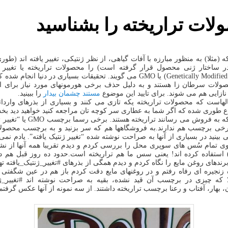
ات تراریخته را بشناسید
 (مثلا) به منظور مبارزه با آفات گیاهی، از نظر ژنتیکی، تغییر یافته اند (طو
ر ساختار ژنی محصول قرار گرفته است) را محصولات تراریخته یا تغییر ژن
(Genetically Modified Organisms) یا GMO می گویند. تحقیقات بسیاری در دنیا ان
ولات سرطان زا هستند و به دلیل حذف برخی هورمونهای مورد نیاز برای ا
ازایی هم می شوند. برای تایید این موضوع
مستند چشمان بیدار
را ببینید.
لهاست که محصولات تراریخته یکه تازی می کنند و بسیاری از بذرهای واردات
ع طوری شده که اگر شما به عطاری سر کوچه تان مراجعه کنید خواهید دید ب
از بذرهایی که به فروش می رسانند تراریخته 
 برخی برچسب هم ندارند.به فروشگاهها هم که سر بزنید و به برچسب محصول
 بینید در بسیاری از آنها به صراحت نوشته شده “تغییر ژنتیک یافته”. یادم نمی
 تمام سُس های سوپری محل را بررسی کردم و دیدم تقریبا همه آنها از نشا
) استفاده کرده اند! یعنی سس ما هم تراریخته است.حدود ده روز قبل هم 
ندهای روغن مایع را نگاه کردم و دیدم همگی از بذرهای #تغییر_ژنتیک_یافته ته
زنجیره ای رفاه رفتم و در روغنهای مایع دقت کردم باز هم در عین شگفتی 
ا که چیزی در برچسب آن قید نشده، بقیه به صراحت نوشته اند #تغییر_ژنت
، بهار، آفتاب و رعنا برچسب تراریخته داشتند. از سه نمونه از آنها عکس گرفتم