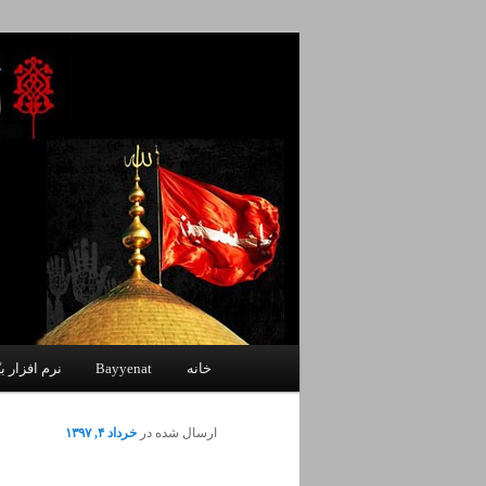
پرش
یادداشتهای یک معلم در باب زندگی،
به
محتوای
اصلی
اندیشه بر خط
فهرست
خانه
Bayyenat
نرم افزار بی
اصلی
ارسال شده در
خرداد ۴, ۱۳۹۷