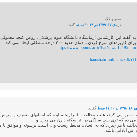
مدیر وبلاگ
در
دی ۱۷, ۱۳۹۹ در ۱۰:۴۸ ب٫ظ
گفت:
به گفته این کارشناس آزماشگاه دانشگاه علوم پزشکی، روغن کنجد معمولی
برای کاربردهای سرخ کردن تا دمای حدود ۲۰۰ درجه مشکلی ایجاد نمی کند:
https://www.bpums.ac.ir/Fa/News-12195.htm
hamshahrionline.ir/x3kYH
۱۳۹۸ در ۱۱:۲۰ ق٫ظ
گفت:
ات سیر می کنید، علت مخالفت با تراریخته اینه که انسانهای ضعیف و مریض ر
ی ده که توی سی سالگی در اثر سکته دارن می میرن و …
خالف با هر چیزی که به انسان، محیط زیست و… آسیب برسونه و موافق با هر
 اش آبادانی باشه.