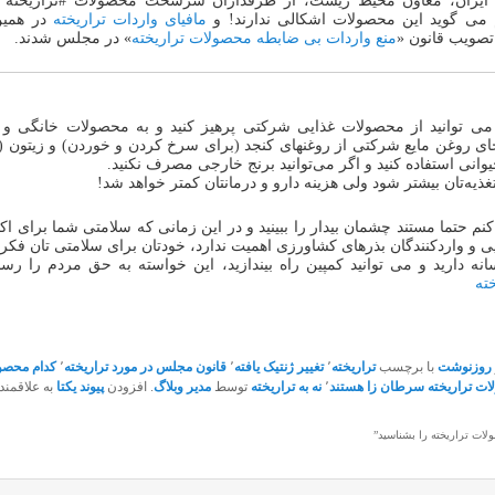
در ایران، معاون محیط زیست، از طرفداران سرسخت محصولات #تراریخته 
می گوید این محصولات اشکالی ندارند! و
مافیای واردات تراریخته
در همین
تصویب قانون «
منع واردات بی ضابطه محصولات تراریخته
» در مجلس شدند.
 می توانید از محصولات غذایی شرکتی پرهیز کنید و به محصولات خانگی و
 جای روغن مایع شرکتی از روغنهای کنجد (برای سرخ کردن و خوردن) و زیتون (ب
وانی استفاده کنید و اگر می‌توانید برنج خارجی مصرف نکنید.
غذیه‌تان بیشتر شود ولی هزینه دارو و درمانتان کمتر خواهد شد!
کنم حتما مستند چشمان بیدار را ببینید و در این زمانی که سلامتی شما برای اک
یی و واردکنندگان بذرهای کشاورزی اهمیت ندارد، خودتان برای سلامتی تان فکری
نه دارید و می توانید کمپین راه بیندازید، این خواسته به حق مردم را رسان
ته
روزنوشت
با برچسب
تراریخته
٬
تغییر ژنتیک یافته
٬
قانون مجلس در مورد تراریخته
٬
کدام محصول
ت تراریخته سرطان زا هستند
٬
نه به تراریخته
توسط
مدیر وبلاگ
. افزودن
پیوند یکتا
به علاقمندی
ات تراریخته را بشناسید
”