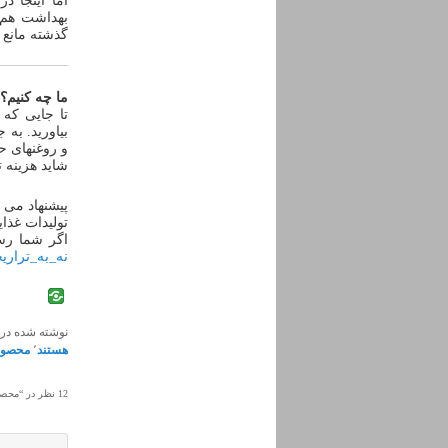
اما اینجا 
بهداشت هم 
گذشته مانع 
ما چه کنیم؟
تا جایی که
بیاورید. به
و روغنهای حی
شاید هزینه ت
پیشنهاد می 
تولیدات غذا
اگر شما رسا
نه_به_تراریخ
نوشته شده در
هستند
٬
محصولا
12 نظر در “
محصول