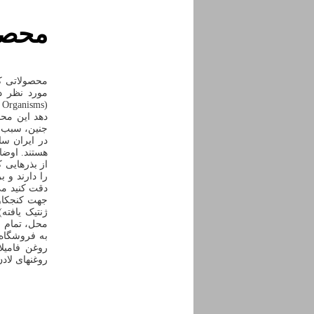
محصول
محصولاتی که
مورد نظر د
دهد این محص
جنین، سبب ن
در ایران سا
هستند. اوضا
را دارند و
دقت کنید می
جهت کنجکاوی
ژنتیک یافته
محل، تمام بر
به فروشگاه 
روغن فامیل
روغنهای لادن