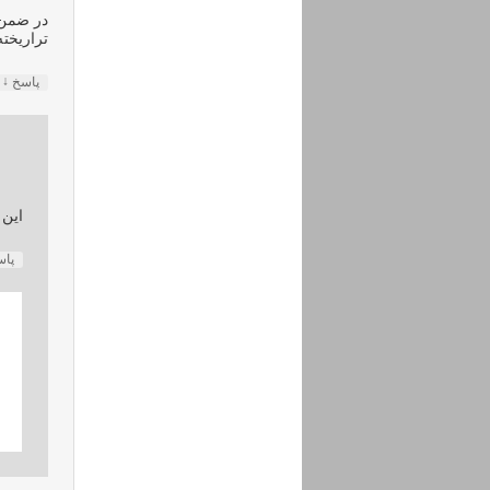
در ضمن ق
تراریخته
↓
پاسخ
این 
پا