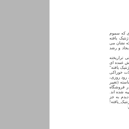
ری که سموم
تیک یافته
جام شده که نشان می
یجاد و رشد
ی تراریخته
خش عمده ای
هستند. برخی رسما برچسب GMO یا “تغییر ژنتیک یافته”
ات خوراکی
 رود روزی،
سته (تغییر
در فروشگاه
یه شده اند.
دیدم به جز
یک_یافته!
: