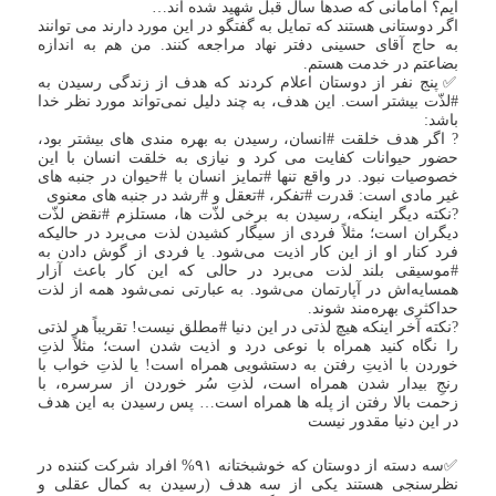
ایم؟ امامانی که صدها سال قبل شهید شده اند…
اگر دوستانی هستند که تمایل به گفتگو در این مورد دارند می توانند
به حاج آقای حسینی دفتر نهاد مراجعه کنند. من هم به اندازه
بضاعتم در خدمت هستم.
✅
پنج نفر از دوستان اعلام کردند که هدف از زندگی رسیدن به
#لذّت بیشتر است. این هدف، به چند دلیل نمی‌تواند مورد نظر خدا
باشد:
? اگر هدف خلقت #انسان، رسیدن به بهره مندی های بیشتر بود،
حضور حیوانات کفایت می کرد و نیازی به خلقت انسان با این
خصوصیات نبود. در واقع تنها #تمایز انسان با #حیوان در جنبه های
غیر مادی است: قدرت #تفکر، #تعقل و #رشد در جنبه های معنوی
?نکته دیگر اینکه، رسیدن به برخی لذّت ها، مستلزم #نقض لذّت
دیگران است؛ مثلاً فردی از سیگار کشیدن لذت می‌برد در حالیکه
فرد کنار او از این کار اذیت می‌شود. یا فردی از گوش دادن به
#موسیقی بلند لذت می‌برد در حالی که این کار باعث آزار
همسایه‌اش در آپارتمان می‌شود. به عبارتی نمی‌شود همه از لذت
حداکثری بهره‌مند شوند.
?نکته آخر اینکه هیچ لذتی در این دنیا #مطلق نیست! تقریباً هر لذتی
را نگاه کنید همراه با نوعی درد و اذیت شدن است؛ مثلاً لذتِ
خوردن با اذیتِ رفتن به دستشویی همراه است! یا لذتِ خواب با
رنجِ بیدار شدن همراه است، لذتِ سُر خوردن از سرسره، با
زحمت بالا رفتن از پله ها همراه است… پس رسیدن به این هدف
در این دنیا مقدور نیست
✅سه دسته از دوستان که خوشبختانه ۹۱% افراد شرکت کننده در
نظرسنجی هستند یکی از سه هدف (رسیدن به کمال عقلی و