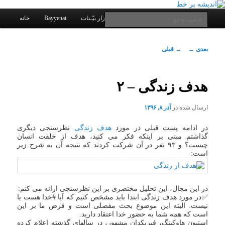
یادداشتهای یک معلم در باب زندگی، اخلاق، اخبار، علم و سیاست
پرش
به
فهرست
جست‌وجو
کانال ارتباطی
نرم افزار بیّـنات
Bayyenat
خانه
اصلی
محتوای
اصلی
اندیشه بر خط
ناوبری
بعدی
←
→
قبلی
نوشته
هدف زندگی – ۲
ارسال شده در
آذر ۸, ۱۳۹۶
در ادامه پست قبلی در مورد
هدف زندگی
نظرسنجی دیگری
گذاشتم مبنی بر اینکه فکر می کنید، هدف از خلقت انسان
چیست؟ و ۹۳ نفر در آن شرکت کردند که نتیجه آن به شرح زیر
است:
در این مجال، این تحلیل مختصری بر این نظرسنجی ارائه می کنم:
✅در مورد هدف زندگی ابتدا باید مشخص کنیم که آیا #خدا هست یا
نیست. البته این موضوع بحث مفصلی است و فرض ما بر این
است که همه شما به حضور خدا اعتقاد دارید.
استیون هاوکینگ، فیزیکدان مشهور، در سالهای گذشته اعلام کرده