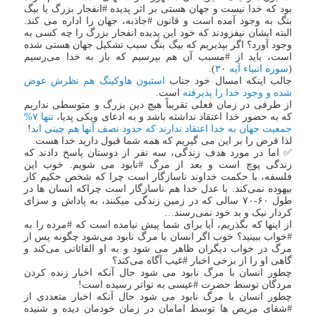
بود که خدا نیست و جهان هستی بر اثر پدیده #انفجار بزرگ یا بیگ
بنگ به وجود آمده است و قانون #جاذبه، جهان را اداره می کند.
البته ایشان نیفزودند که خود این پدیده انفجار بزرگ را چه کسی به
وجود آورد؟ اگر بپذیریم که بیگ بنگ سبب تشکیل جهان هستی شده
است، باید از #مسبب آن هم بپرسیم که باز به خدا می‌رسیم
(
سوره انبیاء آیه ۳
۰).
جالب اینکه امسال خود جناب
استیون هاوکینگ هم نظرش عوض
شده و وجود خدا را پذیرفته
است.
از طرفی در زمان فعلی تقریباً هیچ دین بزرگ و متوسطی نداریم
که به حضور خدا اعتقاد نداشته باشد و به ادعای ویکی پدیا،
تنها ۷%
جمعیت جهان به خدا اعتقاد ندارند که حدود نصف آنها هم چینی اند
!
لذا فرض را بر این می گیریم که همه شما قبول دارید خدا هست.
✅ اما در مورد هدف زندگی، سه نفر از دوستان پاسخ دادند که
زندگی پوچ است و بعد از مرگ #نابود می شویم. خوب این
فلسفه، با حکمت خداوند ناسازگار است چرا که شخص حکیم کار
بیهوده نمی‌کند. با عدل خدا هم ناسازگار است چراکه انسان ها در
طول ۶۰-۷۰ سالی که در زمین زندگی میکنند، به پاداش و سزای
کردار نیک و بد خود نمی‌رسند…
از اینها که بگذریم، آیا برای شما پیش نیامده است که #مرده را به
#خواب ببینید؟ خوب اگر انسان با مرگ نابود می‌شود چگونه پس از
مرگ در خواب دیگران ظاهر می شود و به او القائاتی می‌کند و
گاهی او را از برخی اخبار #غیب آگاه می‌کند؟
چطور انسان با مرگ نابود می شود حال آنکه اخبار زنده کردن
مردگان توسط حضرت #عیسی به تواتر رسیده است!
چطور انسان با مرگ نابود می شود حال آنکه اخبار متعددی از
#شفای مریض ها توسط امامان در زمان خودمان دیده و شنیده