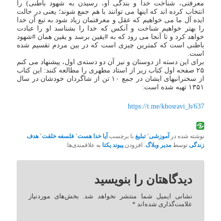
معرفتی، شناخت خدا و بندگی او، رسیدن به شهود باطنی) را
انتخاب کرده اند که اینها می توانند با هم جمع شوند؛ یعنی در حالت
ایده آل ما می خواهیم که عقل و معرفتمان زیاد شود به تبع آن خدا
را بهتر خواهیم شناخت و آنکس که خدا را بشناسد او را عبادت
خواهد کرد و تا آنجا می رود که به #یقین برسد و یقین همان #شهود
باطنی است که کمترین چیزی است که در بین مردم تقسیم شده
است.
برای این دسته از دوستان و نیز آن دو دسته‌ی اول، پیشنهاد می کنم
۲۵ صفحه اول کتاب زیر از استاد مطهری را مطالعه کنند: این کتاب
از سخنرانیهای ایشان در جمع ۱۰ تن از شاگردان خودشان در سال
۱۳۵۱ تهیه شده است:
https://t.me/khosravi_h/637
نوشته شده در
آموزشی
٬
تبلیغ
با برچسب
آیا خدا هست
٬
فلسفه خلقت
٬
هدف
زندگی
توسط
مدیر وبلاگ
. افزودن
پیوند یکتا
به علاقمندی‌ها.
دیدگاهتان را بنویسید
نشانی ایمیل شما منتشر نخواهد شد.
بخش‌های موردنیاز
علامت‌گذاری شده‌اند
*