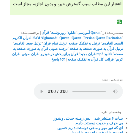
انتشار این مطلب سبب گسترش خیر، و بدون اجازه، مجاز است.
منتشرشده در
٬
Quran
آموزشی
٬
دانلود
٬
روزنوشت
٬
قرآن
|
برچسب‌شده
٬
Persian Qoran Recitation
٬
Qoran
٬
Quran
٬
Sa'd Alghamedi
القرآن الکریم
السعد الغامدی
٬
ترتیل به تفکیک صفحه
٬
ترتیل تمام قران
٬
ترتیل سعد الغامدی
٬
ترتیل قرآن به صورت صفحه به صفحه
٬
ترجمه صوتی قرآن به صورت صفحه به
صفحه
٬
دانلود mp3 قرآن مجید
٬
قرآن برای پخش در خودرو
٬
قرآن صوتی
٬
قرآن
کریم
٬
قرائت کل قرآن به تفکیک صفحه
|
۱۵۳
پاسخ
موسیقی زمینه
نوشته‌های تازه
بینات ۶ منتشر شد – پس زمینه حدیثی ویندوز
بی حرف و حدیث دوستت دارم
ای که نور مهر و ماهی دوستت دارم حسین
احمدی نژاد خوب احمدی نژاد بد!