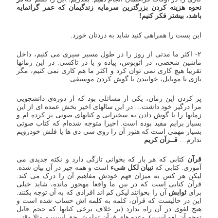
نحوه هزینه کردن بزرگترین سرمایه زندگیمان که عمر گرانمایه
باشد، بیشتر فکر کنیم!
این پست را همراهی کنید شاید به دردتان خورد.
۲- اکثر ما مدتی از روز را در طول مسیر سپری می کنیم، داخل
ماشین شخصی، در اتوبوس، پیاده و یا در تاکسی. در این زمانها
تقریبا هیچ کاری نمی توان کرد و اکثر ما هم کاری نمی کنیم، مگر
بازی با موبایل، خوابیدن یا گوش کردن موسیقی.
پر کردن این زمان، یکی از مسائلی بود که از دوره‌ی دانشجویی
مرا درگیر خود داشت… در این سالهای اخیر بخش عمده ای از این
زمانها را با گوش دادن به سخنرانی و کتابهای صوتی پر کرده ام و
بسیار برایم مفید بوده است. اخیرا متوجه شده‌ام که کتاب صوتی
بسیار مهمی است که هنوز آن را روی سی دی ها یا فلش خودرویم
ندارم…
قــرآن کریم
قرآن
کتابی که هر بار که بخوانی تازگی دارد و نکته جدیدی می
آموزی. کتابی که
تبیان لکل شیء
است و همه چیز در آن بیان شده.
لیکن هر کس به میزان فهم خودش مفاهیم آن را درک می کند.
قرآن کتابی است که در بین ما واقعا مهجور مانده، شاید خیلی
برای
ثوابش
آن را بخوانند لیکن کم اند افرادی که به آن توجه بکنند.
این در حالیست که قرآن، کلمه به کلمه اش حساب شده است و
هیچ لغوی در آن راه ندارد (بر خلاف برخی کتابها که حجم قابل
توجه آن لغو است). وعده های قرآن تمامش حق است و مثلا وقتی