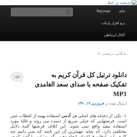
یادداشتهای یک معلم در باب زندگی، اخلاق، اخبار، علم و سیاست
پرش
پرش
به
به
فهرست
جست‌و
خانه
Bayyenat
اصلی
محتوای
محتوای
ثانویه
اصلی
نرم افزار بیّـنات
اندیشه بر خط
کانال ارتباطی
بایگانی برچسب: S
دانلود ترتیل کل قرآن کریم به
۱۵۳
تفکیک صفحه با صدای سعد الغامدی
MP3
ارسال شده در
فروردین ۱۹, ۱۳۹۰
۱- یکی از دغدغه های اصلی هر
آدمی
استفاده بهینه از لحظات عمر
است. فرصتهایی که خیلی سریع از دست می روند و غالبا مورد
استفاده مفید واقع نمی شوند. این اتلاف فرصتها البته دلایل
مختلفی دارد، که شاید مهمترین آن این باشد که نمی دانیم چه
کاری را در اوقات فراغتمان انجام دهیم. بگذریم؛ این را گفتم که
در