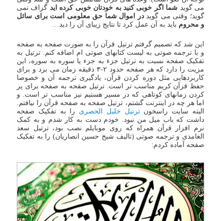
می گوید
شما اگر خوبی کنید به خودتان خوبی کرده اید
گزاف نمی
گوید؛ وقتی می گوید
در اموال شما حق معلومی است برای سائل
و محروم
باید به آن عمل کرد تا نتایج زیبای آن را دید…
این شد که تصمیم گرفتم ترتیل قرآن را به صورت صفحه به صفحه
و با ترجمه صوتی به لیست کتابهای صوتی ام اضافه کنم. ترتیل به
تفکیک صفحه نسبت به ترتیل جزء به جزء یا سوره به سوره، این
مزیت را دارد که هر صفحه حدود ۲-۳ دقیقه زمان می برد و برای
کاربردهایی مثل دوره کردن قرآن، یادگیری ترجمه‌ آن و خصوصا
حفظ قرآن کریم مناسب تر است. ترتیل صفحه به صفحه برای پر
کردن زمانهای کوتاهی که در مسیر هستیم نیز مناسب تر است. و
اما هر چه در اینترنت گشتم، ترتیل صفحه به صفحه قرآن را نیافتم.
البته سایت راسخون
ترتیل خلیل الحصری
را به تفکیک صفحه
داشت که باب میل من نبود. خودم دست به کار شدم و به کمک
نرم افزار قرآن همراه که روی موبایلم نصب بود، ترتیل سعد
الغامدی و ترجمه صوتی (تالیف شیخ حسین انصاریان) را به تفکیک
صفحه آماده کردم: