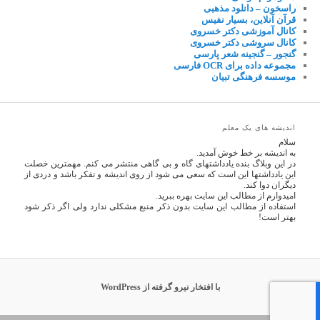
راسخون – دانلود مذهبی
قرآن آنلاین، بسیار نفیس
کانال آموزشی دکتر خسروی
کانال سروشی دکتر خسروی
گنجور – گنجینه شعر پارسی
مجموعه داده برای OCR فارسی
موسسه فرهنگی تبیان
اندیشه های یک معلم
سلام
به اندیشه بر خط خوش آمدید.
در این وبلاگ بنده یادداشتهای گاه و بی گاهی منتشر می کنم. مهمترین خصلت
این یادداشتها این است که سعی می شود از روی اندیشه و تفکر باشد و دردی از
دیگران دوا کند.
امیدوارم از مطالب این سایت بهره ببرید.
استفاده از مطالب این سایت بدون ذکر منبع مشکلی ندارد ولی اگر ذکر شود
بهتر است!
با افتخار نیرو گرفته از WordPress