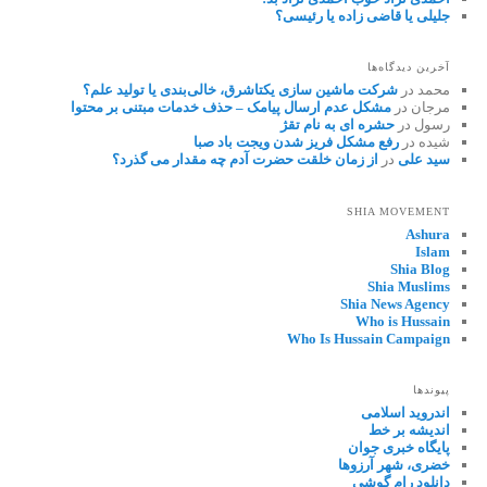
جلیلی یا قاضی زاده یا رئیسی؟
آخرین دیدگاه‌ها
محمد
در
شرکت ماشین سازی یکتاشرق، خالی‌بندی یا تولید علم؟
مرجان
در
مشکل عدم ارسال پیامک – حذف خدمات مبتنی بر محتوا
رسول
در
حشره ای به نام تقژ
شیده
در
رفع مشکل فریز شدن ویجت باد صبا
سید علی
در
از زمان خلقت حضرت آدم چه مقدار می گذرد؟
SHIA MOVEMENT
Ashura
Islam
Shia Blog
Shia Muslims
Shia News Agency
Who is Hussain
Who Is Hussain Campaign
پیوندها
اندروید اسلامی
اندیشه بر خط
پایگاه خبری جوان
خضری، شهر آرزوها
دانلود رام گوشی