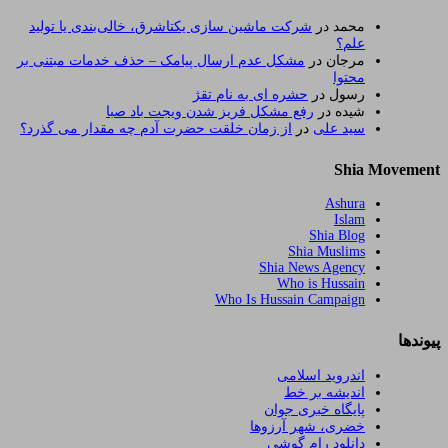
محمد
در
شرکت ماشین سازی یکتاشرق، خالی‌بندی یا تولید
علم؟
مرجان
در
مشکل عدم ارسال پیامک – حذف خدمات مبتنی بر
محتوا
رسول
در
حشره ای به نام تقژ
شیده
در
رفع مشکل فریز شدن ویجت باد صبا
سید علی
در
از زمان خلقت حضرت آدم چه مقدار می گذرد؟
Shia Movement
Ashura
Islam
Shia Blog
Shia Muslims
Shia News Agency
Who is Hussain
Who Is Hussain Campaign
پیوندها
اندروید اسلامی
اندیشه بر خط
پایگاه خبری جوان
خضری، شهر آرزوها
دانلود رام گوشی