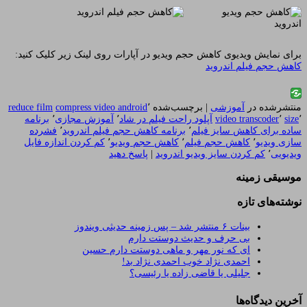
برای نمایش ویدیوی کاهش حجم ویدیو در آپارات روی لینک زیر کلیک کنید:
کاهش حجم فیلم اندروید
منتشرشده در
آموزشی
|
برچسب‌شده
٬
compress video android
reduce film
٬
size
٬
video transcoder
آپلود راحت فیلم در شاد
٬
آموزش مجازی
٬
برنامه
ساده برای کاهش سایز فیلم
٬
برنامه کاهش حجم فیلم اندروید
٬
فشرده
سازی ویدیو
٬
کاهش حجم فیلم
٬
کاهش حجم ویدیو
٬
کم کردن اندازه فایل
ویدیویی
٬
کم کردن سایز ویدیو اندروید
|
پاسخ دهید
موسیقی زمینه
نوشته‌های تازه
بینات ۶ منتشر شد – پس زمینه حدیثی ویندوز
بی حرف و حدیث دوستت دارم
ای که نور مهر و ماهی دوستت دارم حسین
احمدی نژاد خوب احمدی نژاد بد!
جلیلی یا قاضی زاده یا رئیسی؟
آخرین دیدگاه‌ها