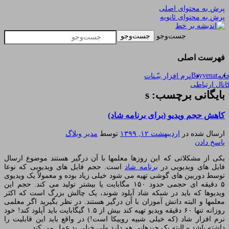
پرش به محتوای اصلی
پرش به محتوای ثانویه
یادداشتهای یک معلم در باب زندگی، اخلاق، اخبار،
اندیشه بر خط
جست‌وجو
علم و سیاست
فهرست اصلی
Bayyenat
انه
نرم افزار بیّـنات
انال ارتباطی
بایگانی برچسب: s
کاهش حجم ویدیو (برای برنامه شاد)
ارسال شده در
اردیبهشت ۱۲, ۱۳۹۹
توسط
مدیر وبلاگ
پاسخ دادن
یکی از مشکلاتی که این روزها معلمها با آن درگیر هستند موضوع ارسال
فایل های ویدیویی در
برنامه شاد
است. حجم فایل های ویدیویی که نوعا
توسط دوربین های گوشی تهیه می شود خیلی زیاد بوده و معمولاً یک ویدیوی
۵ دقیقه ای حجمی حدود ۱۵۰ مگابایت یا بیشتر تولید می کند. حجم این
ویدیوها که باید در شبکه شاد آپلود شوند، یک چالش بزرگ است که اکثر
معلمها و البته دانش آموزان با آن درگیر هستند. در نظر بگیرید اگر معلمی
روزانه تنها ۶۰ دقیقه ویدیو تهیه کند بیش از ۱.۵ گیگابایت باید آپلود کند! خود
نرم افزار شاد (که خیلی شبیه روییکا است!) در واقع باید این قابلیت را
داشته باشد و البته یک چیزهایی هم دارد ولی خیلی بد عمل می کند.