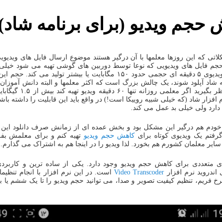
حجم ویدیو (برای برنامه شاد)
اتی که این روزها معلمها با آن درگیر هستند موضوع ارسال فایل های ویدیوی
م فایل های ویدیویی که نوعا توسط دوربین های گوشی تهیه می شود خیلی ز
معمولاً یک ویدیوی ۵ دقیقه ای حجمی حدود ۱۵۰ مگابایت یا بیشتر تولید می کند
ه شاد آپلود شوند، یک چالش بزرگ است که اکثر معلمها و البته دانش آموزان ب
هستند. در نظر بگیرید اگر معلمی روزانه
 افزار شاد (که خیلی شبیه روییکا است!) در واقع باید این قابلیت را داشته باشد
دارد ولی خیلی بد عمل می کند.
خودم هم درگیر این مشکل بود و بخش عمده ای از زمانش صرف دانلود این و
رفتم یک ویدیوی کوتاه برای
کاهش حجم ویدیو
تهیه کنم و برای معلمش بفر
سایر معلمان کشورم هم بخورد. لذا ویدیو را در اینجا هم به اشتراک می گذارم.
ی متعددی برای کاهش حجم ویدیو وجود دارد. یکی از ساده ترین و کاربرد
 اندروید نرم افزار
Video Transcoder
است. در این نرم افزار با انجام تنظیم
رخ فریم، تنظیم کیفیت تصویر و صدا، می توانید حجم ویدیو را تا یک ششم یا 