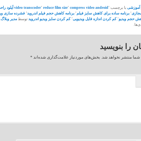
آموزشی
با برچسب
٬
compress video android
٬
reduce film size
٬
video transcoder
آپلود راح
جازی
٬
برنامه ساده برای کاهش سایز فیلم
٬
برنامه کاهش حجم فیلم اندروید
٬
فشرده سازی وید
ش حجم ویدیو
٬
کم کردن اندازه فایل ویدیویی
٬
کم کردن سایز ویدیو اندروید
توسط
مدیر وبلاگ
.
‌ها.
ان را بنویسید
شما منتشر نخواهد شد.
بخش‌های موردنیاز علامت‌گذاری شده‌اند
*