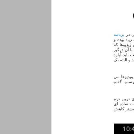
ی در
برنامه
یاد بوده و
. حجم این ویدیوها که
ا آن درگیر
 تنها ۶۰ دقیقه ویدیو تهیه کند بیش از ۱.۵ گیگابایت باید آپلود
 و البته یک
یدیوها می
ستم. گفتم
ی ترین نرم
ات ساده ای
بیشتر کاهش