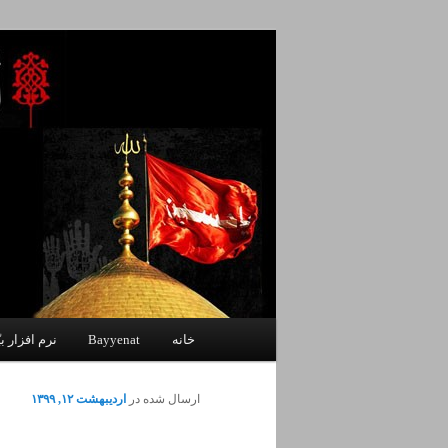
پرش
یادداشتهای یک معلم در باب زندگی،
به
محتوای
اصلی
اندیشه بر خط
فهرست
خانه
Bayyenat
نرم افزار بی
اصلی
ارسال شده در
اردیبهشت ۱۲, ۱۳۹۹