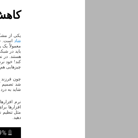
کاهش 
یکی از مشکل
شاد
است. حج
باید در شبک
کند! خود نرم
چیزهایی هم 
چون فرزند 
شد تصمیم گ
شاید به درد 
نرم افزارها
افزارها برای
مثل تنظیم ن
دهید.