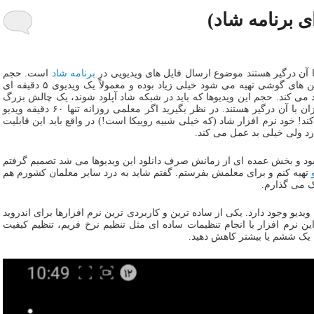
 برنامه شاد)
ا آن درگیر هستند موضوع ارسال فایل های ویدیویی در
برنامه شاد
است. حجم
فایل های ویدیویی که نوعا توسط دوربین های گوشی تهیه می شود خیلی زیاد بوده و معمولاً یک ویدیوی ۵ دقیقه ای
 بیشتر تولید می کند. حجم این ویدیوها که باید در شبکه شاد آپلود شوند، یک چالش بزرگ
است که اکثر معلمها و البته دانش آموزان با آن درگیر هستند. در نظر بگیرید اگر معلمی روزانه تنها ۶۰ دقیقه ویدیو
ابایت باید آپلود کند! خود نرم افزار شاد (که خیلی شبیه روییکا است!) در واقع باید این قابلیت
ارد ولی خیلی بد عمل می کند.
ود و بخش عمده ای از زمانش صرف دانلود این ویدیوها می شد تصمیم گرفتم
تهیه کنم و برای معلمش بفرستم. گفتم شاید به درد سایر معلمان کشورم هم
اک می گذارم.
یو وجود دارد. یکی از ساده ترین و کاربردی ترین نرم افزارها برای اندروید
ن نرم افزار با انجام تنظیمات ساده ای مثل تنظیم نرخ فریم، تنظیم کیفیت
ا یک ششم یا بیشتر کاهش دهید.