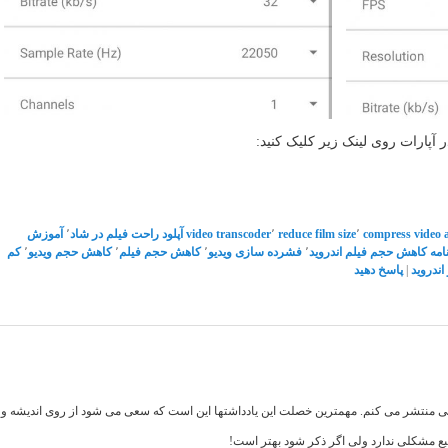
آپارات روی لینک زیر کلیک کنید:
compress video 
٬
reduce film size
٬
video transcoder
آپلود راحت فیلم در شاد
٬
آموزش
امه کاهش حجم فیلم اندروید
٬
فشرده سازی ویدیو
٬
کاهش حجم فیلم
٬
کاهش حجم ویدیو
٬
کم
اندروید
|
پاسخ دهید
اهی منتشر می کنم. مهمترین خصلت این یادداشتها این است که سعی می شود از روی اندیشه و تف
بع مشکلی ندارد ولی اگر ذکر شود بهتر است!