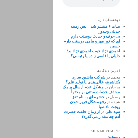
نوشته‌های تازه
بینات ۶ منتشر شد – پس زمینه
حدیثی ویندوز
بی حرف و حدیث دوستت دارم
ای که نور مهر و ماهی دوستت دارم
حسین
احمدی نژاد خوب احمدی نژاد بد!
جلیلی یا قاضی زاده یا رئیسی؟
آخرین دیدگاه‌ها
محمد
در
شرکت ماشین سازی
یکتاشرق، خالی‌بندی یا تولید علم؟
مرجان
در
مشکل عدم ارسال پیامک
– حذف خدمات مبتنی بر محتوا
رسول
در
حشره ای به نام تقژ
شیده
در
رفع مشکل فریز شدن
ویجت باد صبا
سید علی
در
از زمان خلقت حضرت
آدم چه مقدار می گذرد؟
SHIA MOVEMENT
Ashura