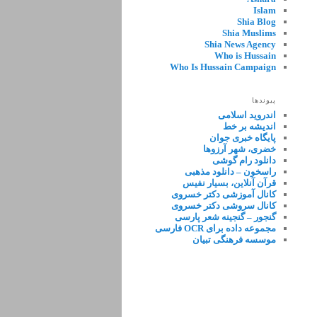
Islam
Shia Blog
Shia Muslims
Shia News Agency
Who is Hussain
Who Is Hussain Campaign
پیوندها
اندروید اسلامی
اندیشه بر خط
پایگاه خبری جوان
خضری، شهر آرزوها
دانلود رام گوشی
راسخون – دانلود مذهبی
قرآن آنلاین، بسیار نفیس
کانال آموزشی دکتر خسروی
کانال سروشی دکتر خسروی
گنجور – گنجینه شعر پارسی
مجموعه داده برای OCR فارسی
موسسه فرهنگی تبیان