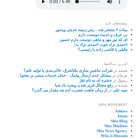
نوشته‌های تازه
بینات ۶ منتشر شد – پس زمینه حدیثی ویندوز
بی حرف و حدیث دوستت دارم
ای که نور مهر و ماهی دوستت دارم حسین
احمدی نژاد خوب احمدی نژاد بد!
جلیلی یا قاضی زاده یا رئیسی؟
آخرین دیدگاه‌ها
محمد
در
شرکت ماشین سازی یکتاشرق، خالی‌بندی یا تولید علم؟
مرجان
در
مشکل عدم ارسال پیامک – حذف خدمات مبتنی بر محتوا
رسول
در
حشره ای به نام تقژ
شیده
در
رفع مشکل فریز شدن ویجت باد صبا
سید علی
در
از زمان خلقت حضرت آدم چه مقدار می گذرد؟
SHIA MOVEMENT
Ashura
Islam
Shia Blog
Shia Muslims
Shia News Agency
Who is Hussain