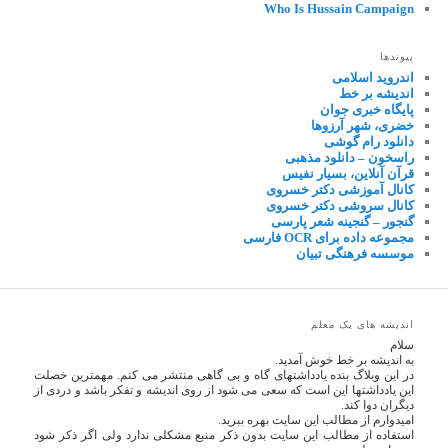
Who Is Hussain Campaign
پیوندها
اندروید اسلامی
اندیشه بر خط
پایگاه خبری جوان
خضری، شهر آرزوها
دانلود رام گوشی
راسخون – دانلود مذهبی
قرآن آنلاین، بسیار نفیس
کانال آموزشی دکتر خسروی
کانال سروشی دکتر خسروی
گنجور – گنجینه شعر پارسی
مجموعه داده برای OCR فارسی
موسسه فرهنگی تبیان
اندیشه های یک معلم
سلام
به اندیشه بر خط خوش آمدید.
در این وبلاگ بنده یادداشتهای گاه و بی گاهی منتشر می کنم. مهمترین خصلت
این یادداشتها این است که سعی می شود از روی اندیشه و تفکر باشد و دردی از
دیگران دوا کند.
امیدوارم از مطالب این سایت بهره ببرید.
استفاده از مطالب این سایت بدون ذکر منبع مشکلی ندارد ولی اگر ذکر شود