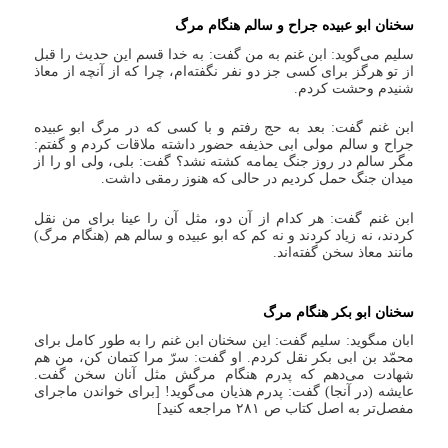
سخنان ابو عبیده جراح و سالم هنگام مرگ‏
سلیم مى‏‌گوید: ابن غنم به من گفت: به خدا قسم این حدیث را قبل
از تو هرگز براى کسى جز دو نفر نگفته‏‌ام، چرا که از آنچه از معاذ
شنیدم وحشت کردم‏.
ابن غنم گفت: بعد به حج رفتم و با کسى که در مرگ ابو عبیده
جراح و سالم مولى ابى حذیفه‏ حضور داشته ملاقات کردم و گفتم:
مگر سالم در روز جنگ یمامه کشته نشد؟ گفت: بلى، ولى او را از
میدان جنگ حمل کردیم در حالى که هنوز رمقى داشت.
ابن غنم گفت: هر کدام از آن دو، مثل آن را عینا براى من نقل
کردند، نه زیاد کردند و نه کم که ابو عبیده و سالم هم (هنگام مرگ)
مانند معاذ سخن گفته‏‌اند.
سخنان ابو بکر هنگام مرگ‏
ابان مى‏گوید: سلیم گفت: این سخنان ابن غنم را به طور کامل براى
محمّد بن ابى بکر نقل کردم. او گفت: سرّ مرا کتمان کن، من هم
شهادت مى‌دهم که پدرم هنگام مرگش مثل آنان سخن گفت.
عایشه (در آنجا) گفت: پدرم هذیان مى‏‌گوید! [برای خواندن ماجرای
مفصل‌تر به اصل کتاب ص ۲۸۱ مراجعه کنید]