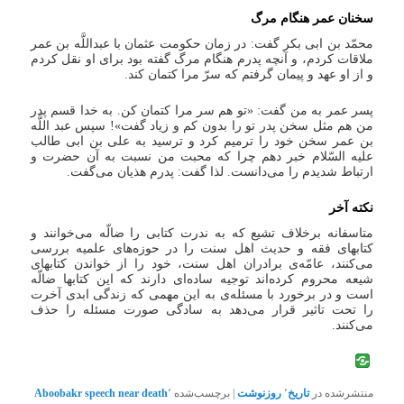
سخنان عمر هنگام مرگ‏
محمّد بن ابى بکر گفت: در زمان حکومت عثمان با عبداللَّه بن عمر
ملاقات کردم، و آنچه پدرم هنگام مرگ گفته بود براى او نقل کردم
و از او عهد و پیمان گرفتم که سرّ مرا کتمان کند.
پسر عمر به من گفت: «تو هم سر مرا کتمان کن. به خدا قسم پدر
من هم مثل سخن پدر تو را بدون کم و زیاد گفت»! سپس عبد اللَّه
بن عمر سخن خود را ترمیم کرد و ترسید به على بن ابى طالب
علیه السّلام خبر دهم چرا که محبت من نسبت به آن حضرت و
ارتباط شدیدم را مى‌‏دانست. لذا گفت: پدرم هذیان مى‏‌گفت.
نکته آخر
متاسفانه برخلاف تشیع که به ندرت کتابی را ضالّه می‌خوانند و
کتابهای فقه و حدیث اهل سنت را در حوزه‌های علمیه بررسی
می‌کنند، عامّه‌ی برادران اهل سنت، خود را از خواندن کتابهای
شیعه محروم کرده‌اند توجیه ساده‌ای دارند که این کتابها ضالّه
است و در برخورد با مسئله‌ی به این مهمی که زندگی ابدی آخرت
را تحت تاثیر قرار می‌دهد به سادگی صورت مسئله را حذف
می‌کنند.
منتشرشده در
تاریخ
٬
روزنوشت
|
برچسب‌شده
٬
Aboobakr speech near death