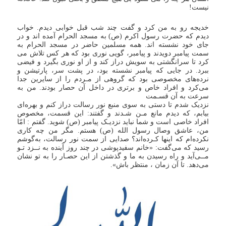
نیست!
خدیجه رو به من کرد و گفت چند شب قبل خوابی دیدم. خواب
دیدم که حضرت رسول اکرم (ص) به مسجد الحرام آمده اند و در
جای خود نشسته اند. همه مسلمین حاضر در مسجد الحرام به
سمت پیامبر دویدند و پیامبر، گویی نوری بود که هر کس تلاش می
کرد تا سرانگشتی به سویش دراز کند و از او نوری بگیرد و فیضی
ببرد. در جایی که پیامبر نشسته بود، در پشت سر، پارتیشن و
نرده‌های مخصوصی بود که گروهی از مـردم را از سایرین جدا
می‌کرد و افراد خاص و برتری در داخل آن حصار بودند. من به
سرعت به آن قسـمت
نزدیک شدم تا دستی به سوی منبع نور رسالت دراز کنم و بهره‌ای
بیابم، که دیدم مانع مـن شـدند و گفتند: این قسمت، مخصوص
افراد خاصی است و شما نباید نزدیـک پیامبر (ص) شوید. گفتم : امّا
من، عاشق وصال رسول الله (ص) هستم. مگر من چه کاری
نکرده‌ام که اینها کـرده‌اند؟ صدایی از سمت نور رسالت، به‌گوشم
رسید که می‌گفت: «‌خانم سفیدپوشی در چند روز آینده به نــزد تـو
مــی‌آید و راه رسیدن به ما و گذشتن از این حصـار را به تو نشان
می‌دهد. تا آن زمان ، منتظر باش»‌.