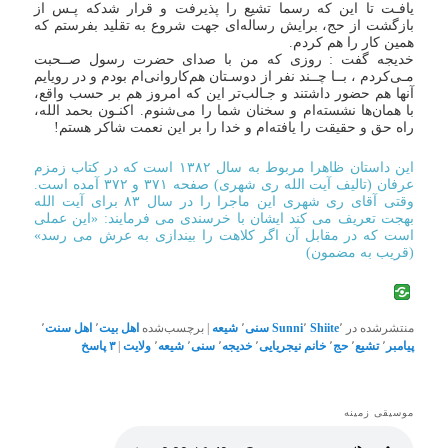
یافـت تا این که رسما تشیع را پذیرفت و قرار شدکه پـس از
بازگشت از حج، برایش رساله‌ای جهت شروع به تقلید بفرستم که
همین کار را هم کردم.
خدیجه گفت : روزی که من با صدای حضرت رسول صــحبت
مـی‌کردم ، بــا چــند نفر از دوسـتان هم‌کاروانی‌ام بودم و در رویایم
آنها هم حضور داشتند و جـالب‌تر این که امروز هم بر حسب واقع،
با همان‌ها نشسته‌ام و سخنان شما را می‌شنوم. اکنـون بحمد الله،
راه حق و حقیقت را یافته‌ام و خدا را بر این نعمت شاکر هستم!
این داستان ظاهرا مربوط به سال ۱۳۸۲ است که در کتاب زمزم
عرفان (تالیف آیت الله ری شهری) صفحه ۳۷۱ و ۳۷۲ آمده است.
وقتی آقای ری شهری این ماجرا را در سال ۸۳ برای آیت الله
بهجت تعریف می کند ایشان با خرسندی می فرمایند: «این عملی
است که در مقابل آن اگر کلاهت را بیندازی به عرش می رسد»
(قریب به مضمون)
منتشرشده در
٬
Shiite
٬
Sunni
سنی
٬
شیعه
|
برچسب‌شده
اهل بیت
٬
اهل سنت
٬
پیامبر
٬
تشیع
٬
حج
٬
خانم نیجریایی
٬
خدیجه
٬
سنی
٬
شیعه
٬
ولایت
|
۳
پاسخ
موسیقی زمینه