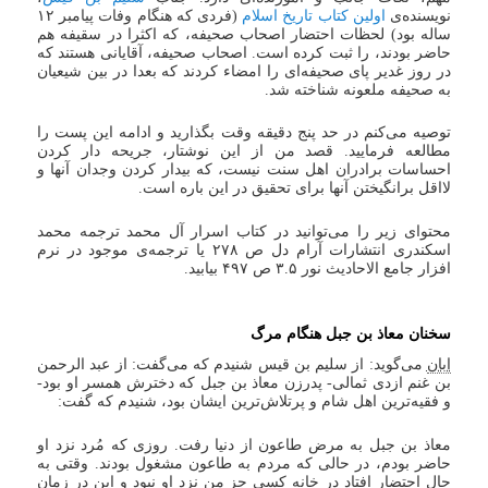
نویسنده‌ی
اولین کتاب تاریخ اسلام
(فردی که هنگام وفات پیامبر ۱۲
ساله بود) لحظات احتضار اصحاب صحیفه، که اکثرا در سقیفه هم
حاضر بودند، را ثبت کرده است. اصحاب صحیفه، آقایانی هستند که
در روز غدیر پای صحیفه‌ای را امضاء کردند که بعدا در بین شیعیان
به صحیفه ملعونه شناخته شد.
توصیه می‌کنم در حد پنج دقیقه وقت بگذارید و ادامه این پست را
مطالعه فرمایید. قصد من از این نوشتار، جریحه دار کردن
احساسات برادران اهل سنت نیست، که بیدار کردن وجدان آنها و
لااقل برانگیختن آنها برای تحقیق در این باره است.
محتوای زیر را می‌توانید در کتاب اسرار آل محمد ترجمه محمد
اسکندری انتشارات آرام دل ص ۲۷۸ یا ترجمه‌ی موجود در نرم
افزار جامع الاحادیث نور ۳.۵ ص ۴۹۷ بیابید.
سخنان معاذ بن جبل هنگام مرگ‏
ابان
می‌گوید: از سلیم بن قیس شنیدم که مى‏‌گفت: از عبد الرحمن
بن غنم ازدى ثمالى- پدرزن معاذ بن جبل که دخترش همسر او بود-
و فقیه‏‌ترین اهل شام و پرتلاش‌‏ترین ایشان بود، شنیدم که گفت:
معاذ بن جبل به مرض طاعون از دنیا رفت‏. روزى که مُرد نزد او
حاضر بودم، در حالى که مردم به طاعون مشغول بودند. وقتى به
حال احتضار افتاد در خانه کسى جز من نزد او نبود و این در زمان