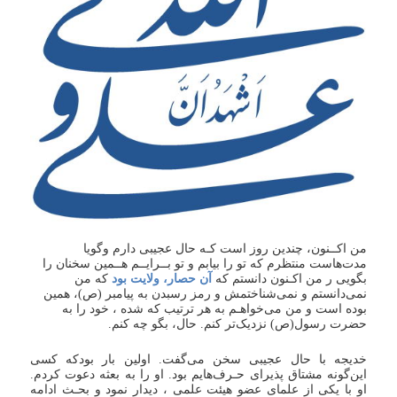
من اکــنون، چندین روز است‌ کـه حال عجیبی دارم وگویا
مدت‌هاست منتظرم که تو را بیابم و تو بــرایــم هــمین سخنان را
بگویی ر من اکـنون دانستم که
آن حصار، ولایت بود
که من
نمی‌دانستم و نمی‌شناختمش و رمز رسبدن به پیامبر (ص)، همین
بوده است و من می‌خواهـم به هر ترتیب که شده ، خود را به
حضرت رسول‌(ص) نزدیک‌تر کنم. حال، بگو چه کنم.
خدیجه با حال عجیبی سخن می‌گفت. اولین بار بودکه‌ کسی
این‌گونه مشتاق پذیرای حـرف‌هایم بود. او را به بعثه دعوت کردم‌.
او با یکی از علمای عضو هیئت علمی ، دیدار نمود و بحـث ادامه