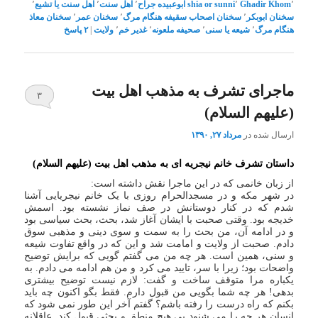
٬
Ghadir Khom
٬
shia or sunni
ابوعبیده جراح
٬
اهل سنت
٬
اهل سنت یا تشیع
٬
سخنان ابوبکر
٬
سخنان اصحاب سقیفه هنگام مرگ
٬
سخنان عمر
٬
سخنان معاذ
هنگام مرگ
٬
شیعه یا سنی
٬
صحیفه ملعونه
٬
غدیر خم
٬
ولایت
|
۲
پاسخ
ماجرای تشرف به مذهب اهل بیت
۳
(علیهم السلام)
ارسال شده در
مرداد ۲۷, ۱۳۹۰
داستان تشرف خانم نیجریه ای به مذهب اهل بیت (علیهم السلام)
از زبان خانمی که در این ماجرا نقش داشته است:
در شهر مکه و در مسجدالحرام روزی با یک خانم نیجریایی آشنا
شدم که در کنار دوستانش در صف نماز نشسته بود. اسمش
خدیجه بود. وقتی صحبت با ایشان آغاز شد، بحث، بحث سیاسی بود
و در ادامه آن، من بحث را به سمت و سوی دینی و مذهبی سوق
دادم. صحبت از ولایت و امامت شد و این که در واقع تفاوت شیعه
و سنی، همین است. هر چه من می گفتم گویی که برایش توضیح
واضحات بود؛ زیرا با سر، تایید می کرد و من هم ادامه می دادم. به
یکباره مرا متوقف ساخت و گفت: لازم نیست توضیح بیشتری
بدهی! هر چه شما بگویی من قبول دارم. فقط بگو اکنون چه باید
بکنم که راه درست را رفته باشم؟ گفتم آخر این طور نمی شود که
انسان هر چه را می شنود بی هیچ منطق و بحثی قبول کند. عاقلانه