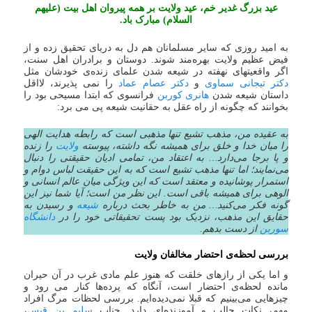
عید بزرگ غدیر خم، عید ولایت بر همه پیروان اهل بیت (علیهم
السلام) مبارک باد.
به امید روزی که سایر مسلمانان هم دل به دریای تحقیق زده و از
فیض عظیم ولایت بهره‌مند شوند. دوستان و برادران اهل سنت،
اگر واقعیتهای نهفته در شیعه شدن علمای زنده‌ی خودشان مثل
دکتر تیجانی سماوی
و
دکتر عصام عماد
را نمی پذیرند، لااقل
داستان شیعه شدن
هانری کوربن
فرانسوی که ابتدا مسیحی بود را
بخوانند که چگونه از راه عقل به حقانیت شیعه پی می برد:
به عقیده من، مذهب تشیع تنها مذهبی است که رابطه هدایت الهی
را میان خدا و خلق برای همیشه نگه داشته، پیوسته
ولایت
را زنده
و پا برجا می‌دارد… به اعتقاد من، تمامی ادیان حقیقتی را دنبال
می‌نمایند؛ اما تنها مذهب تشیع است که به این حقیقت لباس دوام و
استمرار پوشانیده و معتقد است که این ویژگی میان عالم انسانی و
الوهی برای همیشه باقی است. این نظر من است؛ آیا شما نیز این
گونه فکر می‌کنید… من به خاطر بحث درباره
شیعه
و رسیدن به
حقایق این مذهب، نزدیک بود پست تحقیقاتی خود را در
دانشگاه
سوربن
از دست بدهم.
بررسی لحظه‌ی احتضار مخالفان ولایت
و اما یکی از رازهای خلقت که هنوز علم مادی غرب در آن حیران
مانده لحظه‌ی احتضار است، آنگاه که پرده‌ها کنار می رود و
چیزهایی می‌بینیم که قبلا نمی‌دیده‌ایم. بررسی لحظات مرگ افراد
مهم، نکات جالب و آموزنده‌ای دارد. جناب
سلیم بن قیس
،