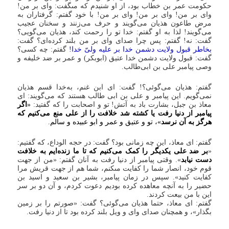
حکومت عمر بن خطاب بود، از او شنیدم که مى‏گفت: واى بر من!
واى بر من! واى بر من! واى بر من! با خود گفتم: گرفتاران به
مرض طاعون هذیان مى‏‌گویند و حرف مى‏‌زنند و سخنان عجیب
مى‏‌گویند! لذا به او گفتم: خدا تو را رحمت کند، هذیان مى‏‌گویى؟
گفت: نه! گفتم: پس چرا صداى واى بر من بلند کرده‏‌اى؟ گفت:
بخاطر قبول ولایت دشمن خدا بر علیه ولىّ خدا!
گفتم: چه کسى؟
گفت: قبول ولایت دشمن خدا عتیق (ابوبکر) و عمر بر ضد خلیفه و
وصى پیامبر على بن ابى‌طالب.
گفتم: هذیان مى‏‌گوئى؟! گفت: اى ابن غنم، به‌خدا قسم هذیان
نمى‏‌گویم. این پیامبر و على بن ابى طالب هستند که مى‏‌گویند: اى
معاذ بن جبل، بشارت باد به آتش! تو و اصحابت را که گفتید:
«
اگر
پیامبر از دنیا رفت یا کشته شد خلافت را از على منع مى‏‌کنیم که
هرگز به آن نرسد
»، تو و عتیق و عمر و ابو عبیده و سالم‏.
گفتم: اى معاذ، این چه زمانى بود؟ گفت: در حجه الوداع، که گفتیم:
«
بر ضد على یکدیگر را کمک مى‏‌کنیم که تا ما زنده‌‏ایم به خلافت
دست نیابد
». وقتى پیامبر از دنیا رفت به آنان گفتم: «من از جهت
قوم خود، انصار شما را کفایت مى‏کنم، شما هم از جهت قریش مرا
کفایت کنید». سپس در زمان پیامبر، بشیر بن سعید و اسید بن
حضیر را به آنچه معاهده کرده بودیم دعوت کردم، و آن دو بر سر
این با من بیعت کردند.
گفتم: اى معاذ، حتما هذیان مى‏‌گوئى؟ گفت: «صورتم را بر زمین
بگذار»، و همچنان صداى واى و ویل بلند کرده بود تا از دنیا رفت.